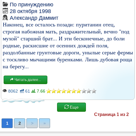
По принуждению
28 октября 1998
Александр Даммит
Наконец, все осталось позади: пуританин отец,
строгая набожная мать, раздражительный, вечно "под
мухой" старший брат... И эти бесконечные, до боли
родные, раскисшие от осенних дождей поля,
раздолбанные грунтовые дороги, унылые серые фермы
с тоскливо мычащими буренками. Лишь дубовая роща
на берегу...
Читать далее...
8062
61
7.66
Еще
Страница 1 из 2
1
2
>
»