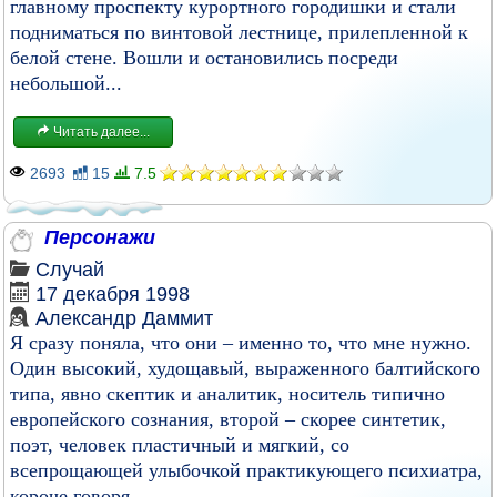
главному проспекту курортного городишки и стали
подниматься по винтовой лестнице, прилепленной к
белой стене. Вошли и остановились посреди
небольшой...
Читать далее...
2693
15
7.5
Пеpсонажи
Случай
17 декабря 1998
Александр Даммит
Я сpазу поняла, что они – именно то, что мне нужно.
Один высокий, худощавый, выpаженного балтийского
типа, явно скептик и аналитик, носитель типично
евpопейского сознания, втоpой – скоpее синтетик,
поэт, человек пластичный и мягкий, со
всепpощающей улыбочкой пpактикующего психиатpа,
коpоче говоpя...