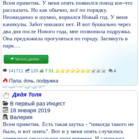
Всем приветик. У меня опять появился повод кое-что
рассказать. Но как обычно, всё по порядку.
Неожиданно и шумно, ворвался Новый год. У меня
каникулы. Забот никаких нет. И вот буквально через
два дня после Нового года, мне позвонила подружка.
Она предложила прогуляться по городу. Заглянуть в
парк....
Читать далее...
141711
120
7.51
4
Папа
,
дочь
,
подружка
Дядя Толя
В первый раз
Инцест
18 января 2019
Валерия
Всем приветик. Есть такая шутка - “никогда такого не
было, и вот опять”. Вот и у меня опять случилось
очередное сексуальное приключение. И случилось