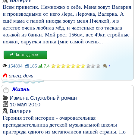
Валерия
Всем приветик. Немножко о себе. Меня зовут Валерия
и производными от него Лера, Лерочка, Валерка. А
ещё мама с папой иногда зовут меня Пчёлкой, я в
детстве очень любила мёд, и частенько его таскала
ложкой из банки. Мой рост 156см, вес 49кг, стройные
ножки, округлая попка (мне самой очень...
Читать далее...
154894
185
7.4
7
отец
,
дочь
Жизнь
Измена
Служебный роман
10 мая 2010
Валерия
Героиня этой истории - очаровательная
преподавательница детской музыкальной школы
пригорода одного из мегаполисов нашей страны. По