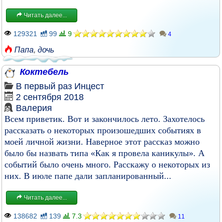
Читать далее...
129321
99
9
4
Папа
,
дочь
Коктебель
В первый раз
Инцест
2 сентября 2018
Валерия
Всем приветик. Вот и закончилось лето. Захотелось
рассказать о некоторых произошедших событиях в
моей личной жизни. Наверное этот рассказ можно
было бы назвать типа «Как я провела каникулы». А
событий было очень много. Расскажу о некоторых из
них. В июле папе дали запланированный...
Читать далее...
138682
139
7.3
11