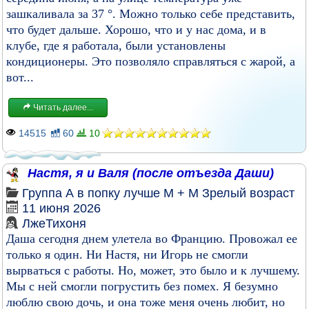
зашкаливала за 37 °. Можно только себе представить,
что будет дальше. Хорошо, что и у нас дома, и в
клубе, где я работала, были установлены
кондиционеры. Это позволяло справляться с жарой, а
вот...
Читать далее...
14515
60
10
Настя, я и Валя (после отъезда Даши)
Группа
А в попку лучше
М + М
Зрелый возраст
11 июня 2026
ЛжеТихоня
Даша сегодня днем улетела во Францию. Провожал ее
только я один. Ни Настя, ни Игорь не смогли
вырваться с работы. Но, может, это было и к лучшему.
Мы с ней смогли погрустить без помех. Я безумно
люблю свою дочь, и она тоже меня очень любит, но