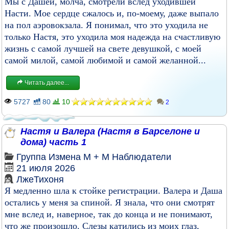
Мы с Дашей, молча, смотрели вслед уходившей
Насти. Мое сердце сжалось и, по-моему, даже выпало
на пол аэровокзала. Я понимал, что это уходила не
только Настя, это уходила моя надежда на счастливую
жизнь с самой лучшей на свете девушкой, с моей
самой милой, самой любимой и самой желанной...
Читать далее...
5727
80
10
2
Настя и Валера (Настя в Барселоне и
дома) часть 1
Группа
Измена
М + М
Наблюдатели
21 июля 2026
ЛжеТихоня
Я медленно шла к стойке регистрации. Валера и Даша
остались у меня за спиной. Я знала, что они смотрят
мне вслед и, наверное, так до конца и не понимают,
что же произошло. Слезы катились из моих глаз,