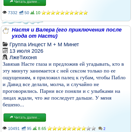
Читать далее...
7332
50
10
Настя и Валера (его приключения после
ухода от Насти)
Группа
Инцест
М + М
Минет
13 июля 2026
ЛжеТихоня
Завязав Насте глаза и предложив ей угадывать, кто в
эту минуту занимается с ней сексом только по ее
ощущениям, я приложил палец к губам, чтобы Пабло
и Давид все делали, молча, и случайно не
проговорились. Парни все поняли и с улыбками на
лицах ждали, что же последует дальше. У меня
бешено...
Читать далее...
10491
95
8.65
2