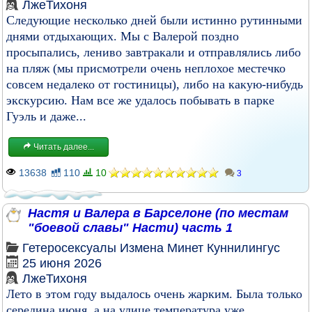
ЛжеТихоня
Следующие несколько дней были истинно рутинными
днями отдыхающих. Мы с Валерой поздно
просыпались, лениво завтракали и отправлялись либо
на пляж (мы присмотрели очень неплохое местечко
совсем недалеко от гостиницы), либо на какую-нибудь
экскурсию. Нам все же удалось побывать в парке
Гуэль и даже...
Читать далее...
13638
110
10
3
Настя и Валера в Барселоне (по местам
"боевой славы" Насти) часть 1
Гетеросексуалы
Измена
Минет
Куннилингус
25 июня 2026
ЛжеТихоня
Лето в этом году выдалось очень жарким. Была только
середина июня, а на улице температура уже