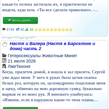
какая-то пелена застилала их, я практически не
видела, куда шла. «Ты все сделала правильно», -...
Читать далее...
6745
40
10
Настя и Валера (Настя в Барселоне и
дома) часть 2
Гетеросексуалы
Животные
Минет
21 июля 2026
ЛжеТихоня
Когда, прилетев домой, я вошла в зал прилета, Сергей
уже ждал меня. У него в руках была целая охапка
белых роз, которую он, целомудренно поцеловав меня
в щеку, обменял на мою дорожную сумку, буквально
вырвав ее из моих рук. Я виновато улыбнулась:
«Извини, если я нарушила какие-то твои планы....