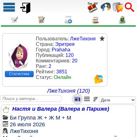
Пользователь:
ЛжеТихоня
Страна:
Эритрея
Город:
Prahaha
Публикаций:
120
Комментариев:
20
Ранг:
2
Рейтинг:
3851
Статистика
Статус:
Онлайн
ЛжеТихоня (120)
Настя и Валера (Валера в Париже)
Би
Группа
Ж + Ж
М + М
26 июля 2026
ЛжеТихоня