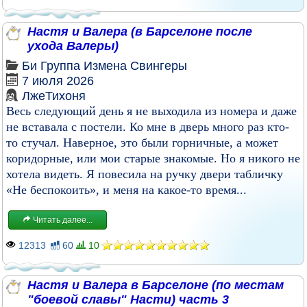
Настя и Валера (в Барселоне после
ухода Валеры)
Би
Группа
Измена
Свингеры
7 июля 2026
ЛжеТихоня
Весь следующий день я не выходила из номера и даже
не вставала с постели. Ко мне в дверь много раз кто-
то стучал. Наверное, это были горничные, а может
коридорные, или мои старые знакомые. Но я никого не
хотела видеть. Я повесила на ручку двери табличку
«Не беспокоить», и меня на какое-то время...
Читать далее...
12313
60
10
Настя и Валера в Барселоне (по местам
"боевой славы" Насти) часть 3