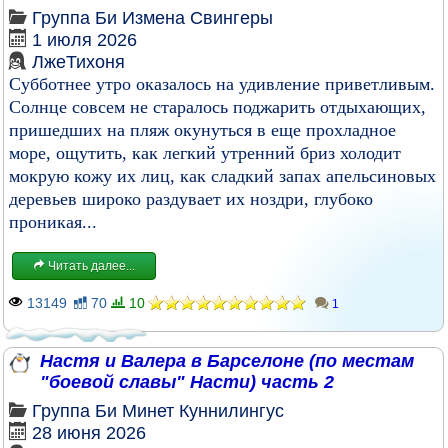
Группа
Би
Измена
Свингеры
1 июля 2026
ЛжеТихоня
Субботнее утро оказалось на удивление приветливым.
Солнце совсем не старалось поджарить отдыхающих,
пришедших на пляж окунуться в еще прохладное
море, ощутить, как легкий утренний бриз холодит
мокрую кожу их лиц, как сладкий запах апельсиновых
деревьев широко раздувает их ноздри, глубоко
проникая...
Читать далее...
13149
70
10
1
Настя и Валера в Барселоне (по местам
"боевой славы" Насти) часть 2
Группа
Би
Минет
Куннилингус
28 июня 2026