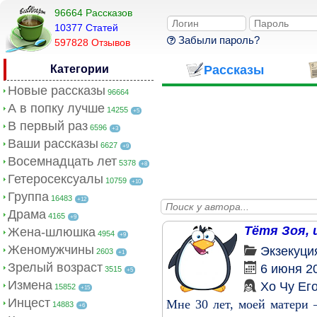
96664 Рассказов
10377 Cтатей
Забыли пароль?
597828 Отзывов
Категории
Рассказы
Новые рассказы
96664
А в попку лучше
14255
+5
В первый раз
6596
+3
Ваши рассказы
6627
+9
Восемнадцать лет
5378
+8
Гетеросексуалы
10759
+10
Группа
16483
+12
Драма
4165
+9
Тётя Зоя, 
Жена-шлюшка
4954
+9
Женомужчины
Экзекуци
2603
+1
Зрелый возраст
6 июня 2
3515
+5
Измена
Хо Чу Ег
15852
+15
Инцест
Мне 30 лет, моей матери –
14883
+6