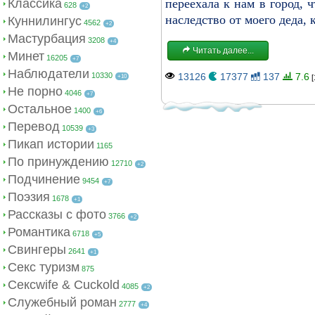
Классика
переехала к нам в город, 
628
+2
наследство от моего деда, к
Куннилингус
4562
+2
Мастурбация
3208
+4
Читать далее...
Минет
16205
+7
Наблюдатели
10330
13126
17377
137
7.6
+10
[
Не порно
4046
+7
Остальное
1400
+6
Перевод
10539
+3
Пикап истории
1165
По принуждению
12710
+2
Подчинение
9454
+7
Поэзия
1678
+1
Рассказы с фото
3766
+2
Романтика
6718
+5
Свингеры
2641
+1
Секс туризм
875
Сексwife & Cuckold
4085
+2
Служебный роман
2777
+4