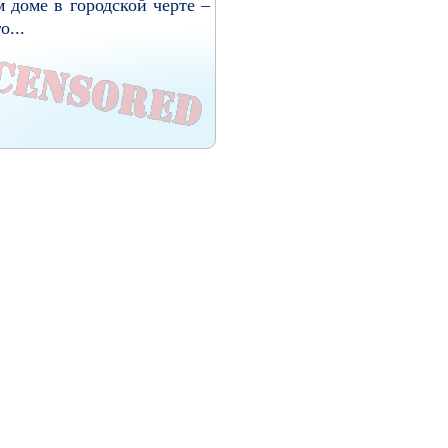
м доме в городской черте –
о...