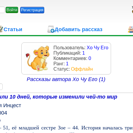
Регистрация
Статьи
Добавить рассказ
Пользователь:
Хо Чу Его
Публикаций:
1
Комментариев:
0
Ранг:
1
Статус:
Оффлайн
Рассказы автора
Хо Чу Его (1)
или 10 дней, которые изменили чей-то мир
я
Инцест
004
о
 51, её младшей сестре Зое – 44. История началась три 