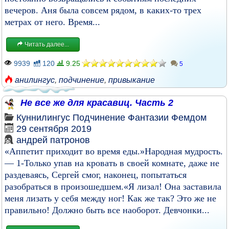
вечеров. Аня была совсем рядом, в каких-то трех
метрах от него. Время...
Читать далее...
9939
120
9.25
5
анилингус
,
подчинение
,
привыкание
Не все же для красавиц. Часть 2
Куннилингус
Подчинение
Фантазии
Фемдом
29 сентября 2019
андрей патронов
«Аппетит приходит во время еды.»Народная мудрость.
— 1-Только упав на кровать в своей комнате, даже не
раздеваясь, Сергей смог, наконец, попытаться
разобраться в произошедшем.«Я лизал! Она заставила
меня лизать у себя между ног! Как же так? Это же не
правильно! Должно быть все наоборот. Девчонки...