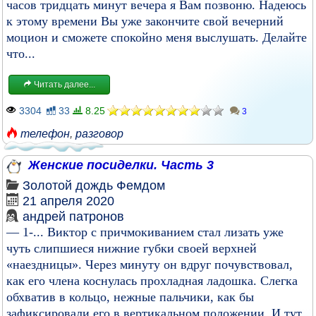
часов тридцать минут вечера я Вам позвоню. Надеюсь
к этому времени Вы уже закончите свой вечерний
моцион и сможете спокойно меня выслушать. Делайте
что...
Читать далее...
3304
33
8.25
3
телефон
,
разговор
Женские посиделки. Часть 3
Золотой дождь
Фемдом
21 апреля 2020
андрей патронов
— 1-... Виктор с причмокиванием стал лизать уже
чуть слипшиеся нижние губки своей верхней
«наездницы». Через минуту он вдруг почувствовал,
как его члена коснулась прохладная ладошка. Слегка
обхватив в кольцо, нежные пальчики, как бы
зафиксировали его в вертикальном положении. И тут