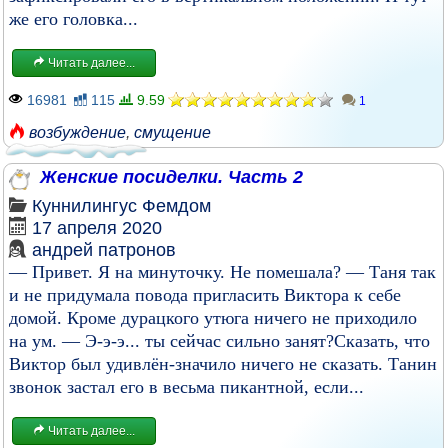
же его головка...
Читать далее...
16981
115
9.59
1
возбуждение
,
смущение
Женские посиделки. Часть 2
Куннилингус
Фемдом
17 апреля 2020
андрей патронов
— Привет. Я на минуточку. Не помешала? — Таня так
и не придумала повода пригласить Виктора к себе
домой. Кроме дурацкого утюга ничего не приходило
на ум. — Э-э-э... ты сейчас сильно занят?Сказать, что
Виктор был удивлён-значило ничего не сказать. Танин
звонок застал его в весьма пикантной, если...
Читать далее...