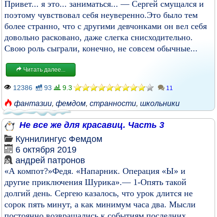
Привет... я это... заниматься... — Сергей смущался и
поэтому чувствовал себя неуверенно.Это было тем
более странно, что с другими девчонками он вел себя
довольно расковано, даже слегка снисходительно.
Свою роль сыграли, конечно, не совсем обычные...
Читать далее...
12386
93
9.3
11
фантазии
,
фемдом
,
странности
,
школьники
Не все же для красавиц. Часть 3
Куннилингус
Фемдом
6 октября 2019
андрей патронов
«А компот?»Федя. «Напарник. Операция «Ы» и
другие приключения Шурика».— 1-Опять такой
долгий день. Сергею казалось, что урок длится не
сорок пять минут, а как минимум часа два. Мысли
постоянно возвращались к событиям последних