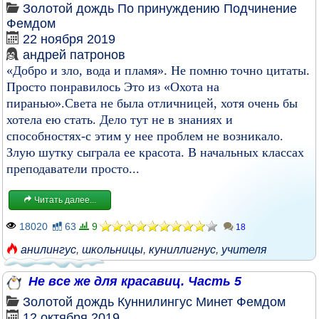
Золотой дождь
По принуждению
Подчинение
Фемдом
22 ноября 2019
андрей патронов
«Добро и зло, вода и пламя». Не помню точно цитаты.
Просто понравилось Это из «Охота на
пиранью».Света не была отличницей, хотя очень бы
хотела ею стать. Дело тут не в знаниях и
способностях-с этим у нее проблем не возникало.
Злую шутку сыграла ее красота. В начальных классах
преподаватели просто...
Читать далее...
18020
63
9
18
анилингус
,
школьницы
,
куниллигнус
,
учителя
Не все же для красавиц. Часть 5
Золотой дождь
Куннилингус
Минет
Фемдом
12 октября 2019