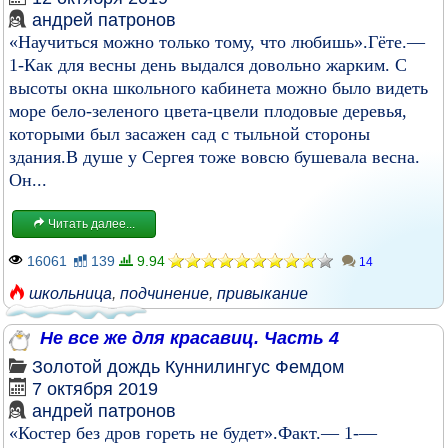
андрей патронов
«Научиться можно только тому, что любишь».Гёте.—
1-Как для весны день выдался довольно жарким. С
высоты окна школьного кабинета можно было видеть
море бело-зеленого цвета-цвели плодовые деревья,
которыми был засажен сад с тыльной стороны
здания.В душе у Сергея тоже вовсю бушевала весна.
Он...
Читать далее...
16061
139
9.94
14
школьница
,
подчинение
,
привыкание
Не все же для красавиц. Часть 4
Золотой дождь
Куннилингус
Фемдом
7 октября 2019
андрей патронов
«Костер без дров гореть не будет».Факт.— 1-—