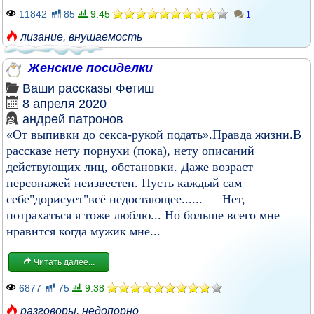
11842
85
9.45
1
лизание
,
внушаемость
Женские посиделки
Ваши рассказы
Фетиш
8 апреля 2020
андрей патронов
«От выпивки до секса-рукой подать».Правда жизни.В
рассказе нету порнухи (пока), нету описаний
действующих лиц, обстановки. Даже возраст
персонажей неизвестен. Пусть каждый сам
себе"дорисует"всё недостающее...... — Нет,
потрахаться я тоже люблю... Но больше всего мне
нравится когда мужик мне...
Читать далее...
6877
75
9.38
разговоры
,
недопорно