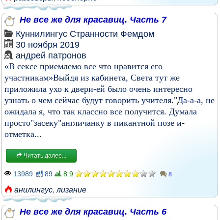
Не все же для красавиц. Часть 7
Куннилингус
Странности
Фемдом
30 ноября 2019
андрей патронов
«В сексе приемлемо все что нравится его
участникам»Выйдя из кабинета, Света тут же
приложила ухо к двери-ей было очень интересно
узнать о чем сейчас будут говорить учителя."Да-а-а, не
ожидала я, что так классно все получится. Думала
просто"засеку"англичанку в пикантной позе и-
отметка...
Читать далее...
13989
89
8.9
8
анилингус
,
лизание
Не все же для красавиц. Часть 6