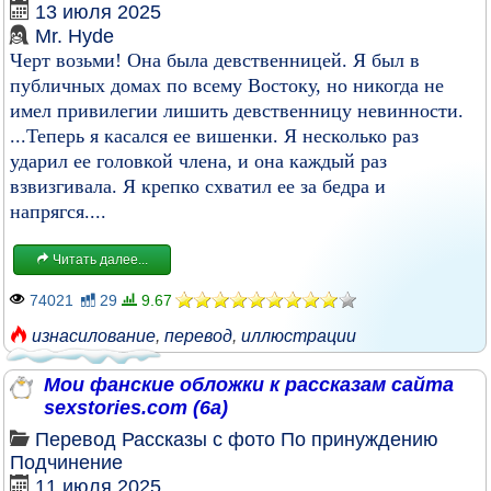
13 июля 2025
Mr. Hyde
Черт возьми! Она была девственницей. Я был в
публичных домах по всему Востоку, но никогда не
имел привилегии лишить девственницу невинности.
...Теперь я касался ее вишенки. Я несколько раз
ударил ее головкой члена, и она каждый раз
взвизгивала. Я крепко схватил ее за бедра и
напрягся....
Читать далее...
74021
29
9.67
изнасилование
,
перевод
,
иллюстрации
Мои фанские обложки к рассказам сайта
sexstories.com (6а)
Перевод
Рассказы с фото
По принуждению
Подчинение
11 июля 2025