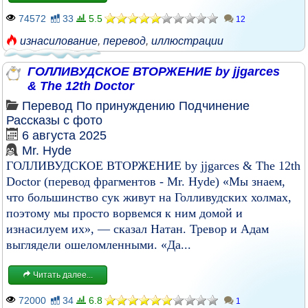
74572
33
5.5
12
изнасилование
,
перевод
,
иллюстрации
ГОЛЛИВУДСКОЕ ВТОРЖЕНИЕ by jjgarces
& The 12th Doctor
Перевод
По принуждению
Подчинение
Рассказы с фото
6 августа 2025
Mr. Hyde
ГОЛЛИВУДСКОЕ ВТОРЖЕНИЕ by jjgarces & The 12th
Doctor (перевод фрагментов - Mr. Hyde) «Мы знаем,
что большинство сук живут на Голливудских холмах,
поэтому мы просто ворвемся к ним домой и
изнасилуем их», — сказал Натан. Тревор и Адам
выглядели ошеломленными. «Да...
Читать далее...
72000
34
6.8
1