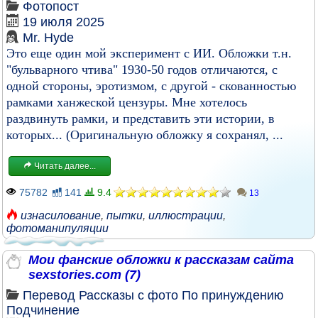
Фотопост
19 июля 2025
Mr. Hyde
Это еще один мой эксперимент с ИИ. Обложки т.н.
"бульварного чтива" 1930-50 годов отличаются, с
одной стороны, эротизмом, с другой - скованностью
рамками ханжеской цензуры. Мне хотелось
раздвинуть рамки, и представить эти истории, в
которых... (Оригинальную обложку я сохранял, ...
Читать далее...
75782
141
9.4
13
изнасилование
,
пытки
,
иллюстрации
,
фотоманипуляции
Мои фанские обложки к рассказам сайта
sexstories.com (7)
Перевод
Рассказы с фото
По принуждению
Подчинение