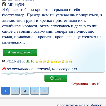
Mr. Hyde
Я бросаю тебя на кровать и срываю с тебя
бюстгальтер. Прежде чем ты успеваешь прикрыться, я
хватаю твои руки и крепко пристегиваю их к
столбикам кровати, затем спускаюсь и делаю то же
самое с твоими лодыжками. Теперь ты полностью
голая, прикована к кровати, кровь все еще сочится из
маленьких...
Читать далее...
73115
50
10
изнасилование
,
перевод
,
иллюстрации
Еще
Страница 1 из 19
1
2
3
>
»
проститутки новосибирск