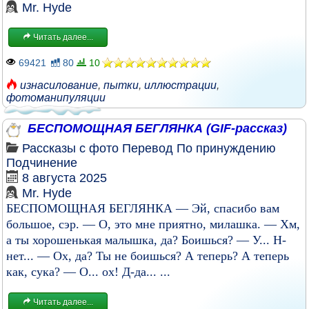
Mr. Hyde
Читать далее...
69421
80
10
изнасилование
,
пытки
,
иллюстрации
,
фотоманипуляции
БЕСПОМОЩНАЯ БЕГЛЯНКА (GIF-рассказ)
Рассказы с фото
Перевод
По принуждению
Подчинение
8 августа 2025
Mr. Hyde
БЕСПОМОЩНАЯ БЕГЛЯНКА — Эй, спасибо вам
большое, сэр. — О, это мне приятно, милашка. — Хм,
а ты хорошенькая малышка, да? Боишься? — У... Н-
нет... — Ох, да? Ты не боишься? А теперь? А теперь
как, сука? — О... ох! Д-да... ...
Читать далее...