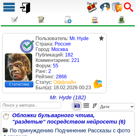
Пользователь:
Mr. Hyde
Страна:
Россия
Город:
Москва
Публикаций:
182
Комментариев:
221
Форум:
55
Ранг:
2
Рейтинг:
2866
Статус:
Оффлайн
Статистика
Был(a):
18.02.2026 00:23
Mr. Hyde (182)
Обложки бульварного чтива,
"раздетые" посредством нейросети (6)
По принуждению
Подчинение
Рассказы с фото