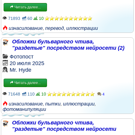
Читать далее...
71893
60
10
изнасилование
,
перевод
,
иллюстрации
Обложки бульварного чтива,
"раздетые" посредством нейросети (2)
Фотопост
20 июля 2025
Mr. Hyde
Читать далее...
71648
110
10
4
изнасилование
,
пытки
,
иллюстрации
,
фотоманипуляции
Обложки бульварного чтива,
"раздетые" посредством нейросети