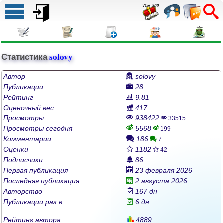
Статистика
solovy
Автор
solovy
Публикации
28
Рейтинг
9.81
Оценочный вес
417
Просмотры
938422
33515
Просмотры сегодня
5568
199
Комментарии
186
7
Оценки
1182
42
Подписчики
86
Первая публикация
23 февраля 2026
Последняя публикация
2 августа 2026
Авторство
167 дн
Публикации раз в:
6 дн
Рейтинг автора
4889