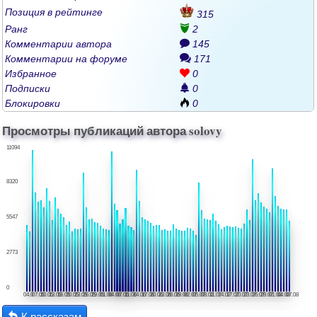
Позиция в рейтинге
315
Ранг
2
Комментарии автора
145
Комментарии на форуме
171
Избранное
0
Подписки
0
Блокировки
0
Просмотры публикаций автора solovy
11094
8320
5547
2773
0
04.0
07.05
10.05
13.05
16.05
20.05
23.05
26.05
29.05
01.06
04.06
07.06
11.06
14.06
17.06
20.06
23.06
26.06
29.06
02.07
05.07
08.07
11.07
14.07
17.07
20.07
23.07
26.07
29.07
01.08
04.08
07.08
К рассказам