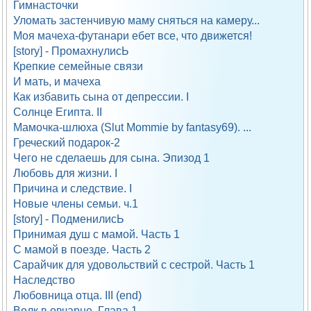
Гимнасточки
Уломать застенчивую маму сняться на камеру...
Моя мачеха-футанари ебет все, что движется!
[story] - ПромахнулисЬ
Крепкие семейные связи
И мать, и мачеха
Как избавить сына от депрессии. I
Солнце Египта. II
Мамочка-шлюха (Slut Mommie by fantasy69). ...
Греческий подарок-2
Чего не сделаешь для сына. Эпизод 1
Любовь для жизни. I
Причина и следствие. I
Новые члены семьи. ч.1
[story] - ПодменилисЬ
Принимая душ с мамой. Часть 1
С мамой в поезде. Часть 2
Сарайчик для удовольствий с сестрой. Часть 1
Наследство
Любовница отца. III (end)
Волк в овчарне. Глава 1