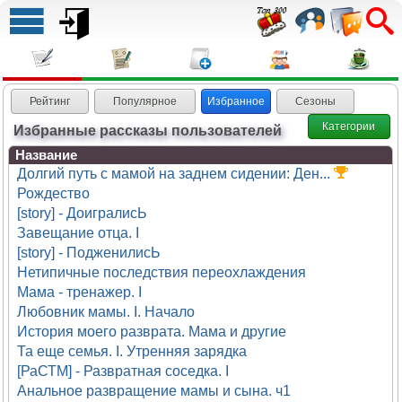
Рейтинг
Популярное
Избранное
Сезоны
Избранные рассказы пользователей
Категории
Название
Долгий путь с мамой на заднем сидении: Ден...
Рождество
[story] - ДоигралисЬ
Завещание отца. I
[story] - ПодженилисЬ
Нетипичные последствия переохлаждения
Мама - тренажер. I
Любовник мамы. I. Начало
История моего разврата. Мама и другие
Та еще семья. I. Утренняя зарядка
[РаСТМ] - Развратная соседка. I
Анальное развращение мамы и сына. ч1