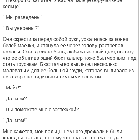
" Нехорошо, капитан. У вас на пальце обручальное
кольцо".
" Мы разведены".
" Вы уверены?"
Она скрестила перед собой руки, ухватилась за конец
белой маечки, и стянула ее через голову, растрепав
волосы. Она, должно быть, любила черный цвет, потому
что ее обтягивающий бюстгальтер тоже был черным, под
стать трусикам. Бюстгальтер выглядел несколько
маловатым для ее большой груди, которая выпирала из
него хорошо видимыми темными сосками.
" Майк!"
" Да, мэм?"
" Вы поможете мне с застежкой?"
" Да, мэм!"
Мне кажется, мои пальцы немного дрожали и были
холодны, как лед, потому что она застонала, когда я