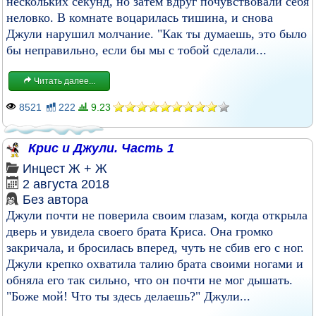
нескольких секунд, но затем вдруг почувствовали себя
неловко. В комнате воцарилась тишина, и снова
Джули нарушил молчание. "Как ты думаешь, это было
бы неправильно, если бы мы с тобой сделали...
Читать далее...
8521
222
9.23
Крис и Джули. Часть 1
Инцест
Ж + Ж
2 августа 2018
Без автора
Джули почти не поверила своим глазам, когда открыла
дверь и увидела своего брата Криса. Она громко
закричала, и бросилась вперед, чуть не сбив его с ног.
Джули крепко охватила талию брата своими ногами и
обняла его так сильно, что он почти не мог дышать.
"Боже мой! Что ты здесь делаешь?" Джули...