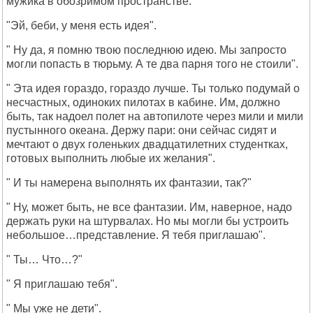
мужика в обозримом пространстве.
"Эй, беби, у меня есть идея".
" Ну да, я помню твою последнюю идею. Мы запросто
могли попасть в тюрьму. А те два парня того не стоили".
" Эта идея гораздо, гораздо лучше. Ты только подумай о
несчастных, одиноких пилотах в кабине. Им, должно
быть, так надоел полет на автопилоте через мили и мили
пустынного океана. Держу пари: они сейчас сидят и
мечтают о двух голеньких двадцатилетних студентках,
готовых выполнить любые их желания".
" И ты намерена выполнять их фантазии, так?"
" Ну, может быть, не все фантазии. Им, наверное, надо
держать руки на штурвалах. Но мы могли бы устроить
небольшое…представление. Я тебя приглашаю".
" Ты… Что…?"
" Я приглашаю тебя".
" Мы уже не дети".