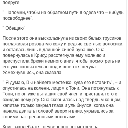
подруге:
" Напомни, чтобы на обратном пути я одела что – нибудь
посвободнее".
" Обещаю".
После этого она выскользнула из своих белых трусиков,
поглаживая розоватую кожу и редкие светлые волосики,
и осталась лишь в длинной синей рубашке. Она
повернулась к Крису, расстегнула ему молнию и
приспустила брюки немного вниз, чтобы посмотреть на
его уже окончательно поднявшегося петуха.
Усмехнувшись, она сказала:
" Я думаю, Вы найдете местечко, куда его вставить", – и
опустилась на колени, лицом к Тони. Она потянулась к
Тони, но он уже вытащил свой член и приставил его к
ожидающему рту. Она склонилась над твердым концом;
капитан только закрыл глаза и улыбнулся, когда она
начала двигать головой вверх и вниз, укрывшись за
своими растрепанными волосами.
Крис заколебался, неуверенно посмотрев на