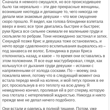
Сначала я немного смущался, но все происходившее
было так нереально – эти две прекрасные женщины,
возникшие ниоткуда и делающие то, чего никогда не
делали мои знакомые девушки – что мое смущение
скоро прошло. Я видел, как голова блондинки взлетала
вверх и вниз; все трое двигались быстрее и быстрее;
руки Криса все сильнее сжимали ее маленькие груди и
скользили по ребрам. Тони неожиданно застонал и затих.
Секундой позже Крис и девушка тоже остановились, и
нечто вроде сдавленного всхлипывания вырвалось из –
под занавеса ее волос. Блондинка в руках Криса
отклонилась назад, и какое – то время они оставались в
этом положении. Я все еще мастурбировал, глядя, как
колышутся от дыхания груди девушки – испанки с
напряженными от холода сосками. По – моему, она
пожалела меня, потому что в следующий момент она
встала передо мной на колени, и мой петух проник в ее
рот, проскользнув в его теплоту на всю длину. Я
немедленно кончил, проливая ей в рот сперму, которую
она глотала с нетерпеливой жадностью. Никогда и никто
прежде мне не делал ничего подобного.
Они встали и оделись в полной тишине. Потом, уже