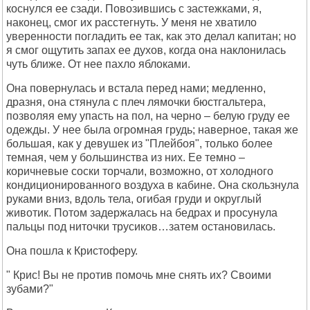
коснулся ее сзади. Повозившись с застежками, я,
наконец, смог их расстегнуть. У меня не хватило
уверенности погладить ее так, как это делал капитан; но
я смог ощутить запах ее духов, когда она наклонилась
чуть ближе. От нее пахло яблоками.
Она повернулась и встала перед нами; медленно,
дразня, она стянула с плеч лямочки бюстгальтера,
позволяя ему упасть на пол, на черно – белую груду ее
одежды. У нее была огромная грудь; наверное, такая же
большая, как у девушек из "Плейбоя", только более
темная, чем у большинства из них. Ее темно –
коричневые соски торчали, возможно, от холодного
кондиционированного воздуха в кабине. Она скользнула
руками вниз, вдоль тела, огибая груди и округлый
животик. Потом задержалась на бедрах и просунула
пальцы под ниточки трусиков…затем остановилась.
Она пошла к Кристоферу.
" Крис! Вы не против помочь мне снять их? Своими
зубами?"