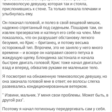
темноволосую девушку, которая так и стояла,
прислонившись к стене. Та только пожала плечами и
улыбнулась ему.
Он покачал головой, и полез в свой вещевой мешок,
надежно спрятанный под сиденьем. Пошарив там, он
извлек презерватив и натянул его себе на член. Мне
показалось, что он разрушает обстановку легкого
безумия, но Крис – британец, и потому весьма
осторожный тип. Впрочем, это не заняло у него много
времени – и вскоре он направил своего петуха в
жаждущую щелку. Блондинка застонала и начала
быстрее двигать головой; Крис тоже начал двигаться
взад и вперед, обхватив руками ее маленькое тело.
Я посмотрел на обнаженную темноволосую девушку, но
она закачала головой мне в ответ; ее волосы слегка
развевались кондиционированным ветерком.
" Извини, мальчик. У меня свои проблемы. Может быть, в
другой раз".
Поэтому я начал потихоньку передергивать сам у себя.