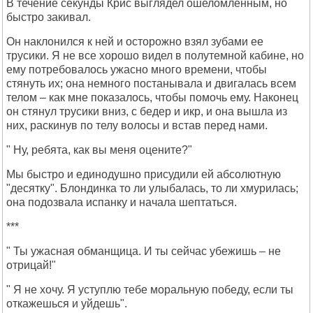
В течение секунды Крис выглядел ошеломленным, но
быстро закивал.
Он наклонился к ней и осторожно взял зубами ее
трусики. Я не все хорошо видел в полутемной кабине, но
ему потребовалось ужасно много времени, чтобы
стянуть их; она немного постанывала и двигалась всем
телом – как мне показалось, чтобы помочь ему. Наконец
он стянул трусики вниз, с бедер и икр, и она вышла из
них, раскинув по телу волосы и встав перед нами.
" Ну, ребята, как вы меня оцените?"
Мы быстро и единодушно присудили ей абсолютную
"десятку". Блондинка то ли улыбалась, то ли хмурилась;
она подозвала испанку и начала шептаться.
***
" Ты ужасная обманщица. И ты сейчас убежишь – не
отрицай!"
" Я не хочу. Я уступлю тебе моральную победу, если ты
откажешься и уйдешь".