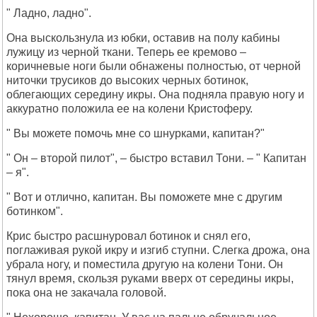
" Ладно, ладно".
Она выскользнула из юбки, оставив на полу кабины
лужицу из черной ткани. Теперь ее кремово –
коричневые ноги были обнажены полностью, от черной
ниточки трусиков до высоких черных ботинок,
облегающих середину икры. Она подняла правую ногу и
аккуратно положила ее на колени Кристоферу.
" Вы можете помочь мне со шнурками, капитан?"
" Он – второй пилот", – быстро вставил Тони. – " Капитан
– я".
" Вот и отлично, капитан. Вы поможете мне с другим
ботинком".
Крис быстро расшнуровал ботинок и снял его,
поглаживая рукой икру и изгиб ступни. Слегка дрожа, она
убрала ногу, и поместила другую на колени Тони. Он
тянул время, скользя руками вверх от середины икры,
пока она не закачала головой.