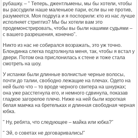
рубашку. – " Теперь, джентльмены, мы бы хотели, чтобы
вы рассудили наше маленькое пари, если вы не против,
разумеется. Моя подруга и я поспорили: кто из нас лучше
исполняет стриптиз? Мы бы хотели вам это
продемонстрировать, чтобы вы были нашими судьями –
с вашего разрешения, конечно".
Никто из нас не собирался возражать, это уж точно.
Блондинка слегка подтолкнула меня, так, чтобы я встал у
двери. Потом она прислонилась к стене и тоже стала
смотреть на шоу.
У испанки были длинные волнистые черные волосы,
почти до талии, свободно лежащие на плечах. Одето на
ней было что – то вроде черного свитера на шнурках;
она уже расстегнула его, и немного сдвинула, показав
гладкое загорелое плечо. Ниже на ней были короткая
белая маечка на бретельках и длинная свободная черная
юбка.
" Ну, ребята, что следующее – майка или юбка?"
" Эй, о советах не договаривались!"