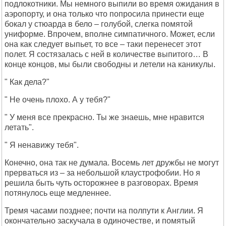
подлокотники. Мы немного выпили во время ожидания в
аэропорту, и она только что попросила принести еще
бокал у стюарда в бело – голубой, слегка помятой
униформе. Впрочем, вполне симпатичного. Может, если
она как следует выпьет, то все – таки перенесет этот
полет. Я состязалась с ней в количестве выпитого… В
конце концов, мы были свободны и летели на каникулы.
" Как дела?"
" Не очень плохо. А у тебя?"
" У меня все прекрасно. Ты же знаешь, мне нравится
летать".
" Я ненавижу тебя".
Конечно, она так не думала. Восемь лет дружбы не могут
прерваться из – за небольшой клаустрофобии. Но я
решила быть чуть осторожнее в разговорах. Время
потянулось еще медленнее.
Тремя часами позднее; почти на полпути к Англии. Я
окончательно заскучала в одиночестве, и помятый