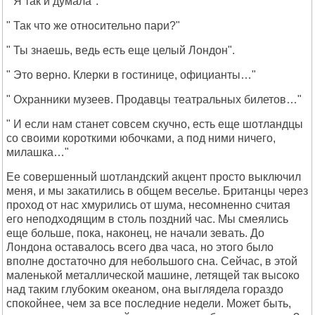
" Я так и думала".
" Так что же относительно пари?"
" Ты знаешь, ведь есть еще целый Лондон".
" Это верно. Клерки в гостинице, официанты…"
" Охранники музеев. Продавцы театральных билетов…"
" И если нам станет совсем скучно, есть еще шотландцы
со своими короткими юбочками, а под ними ничего,
милашка…"
Ее совершенный шотландский акцент просто выключил
меня, и мы закатились в общем веселье. Британцы через
проход от нас хмурились от шума, несомненно считая
его неподходящим в столь поздний час. Мы смеялись
еще больше, пока, наконец, не начали зевать. До
Лондона оставалось всего два часа, но этого было
вполне достаточно для небольшого сна. Сейчас, в этой
маленькой металлической машине, летящей так высоко
над таким глубоким океаном, она выглядела гораздо
спокойнее, чем за все последние недели. Может быть,