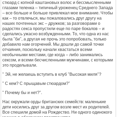
стюард с копной каштановых волос и бессмысленными
глазами теленка – типичный уроженец Среднего Запада
– все больше и больше привлекал мое внимание. Чтобы
как – то отвлечься, мы пожаловались друг другу на
наших почтенных экс – дружков; за разговорами о
радостях секса пропустили еще по паре бокалов – и
сделались ужасно возбужденными. То, что одна из нас
была "би", а другая не прочь это попробовать, только
добавило нам огорчений. Мы дошли до самой точки
отчаяния, поскольку начали хвастаться всеми
необычными местами, где когда – либо занимались
сексом, и всеми бесчисленными мужчинами, с которыми
это проделывали.
" Эй, не желаешь вступить в клуб "Высокая миля"?
" С кем? С прыщавым стюардом?"
" Почему бы и нет?".
Нас окружали орды британских семейств: маленькие
дети носились друг за другом возле мест их родителей.
Все спешили домой на Рождество. Ни одного одинокого