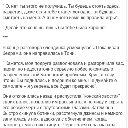
" О, нет, ты этого не получишь. Ты будешь стоять здесь,
раздетая, даже если тебе станет холодно…и будешь
смотреть на меня. А я немного изменю правила игры".
" Делай что хочешь, лишь бы тебе было хорошо".
***
В конце разговора блондинка усмехнулась. Покачивая
бедрами, она направилась к Тони.
" Кажется, моя подруга разволновала и разгорячила вас,
парни, но недостаточно серьезно побеспокоилась о
разрешении этой маленькой проблемы. Крис, я хочу,
чтобы Вы поднялись и подошли ко мне. Не думайте о
самолете – я уверена, все будет прекрасно".
Она отклонилась назад и распустила "конский хвостик"
своих волос, позволив им рассыпаться по лицу и скрыть
его резкие черты с плутовскими глазами. Затем она
быстро скинула ботинки, расстегнула джинсы и немного
запуталась в них, вздохнув с облегчением, когда,
наконец, смогла их стянуть. Через плечо она сказала