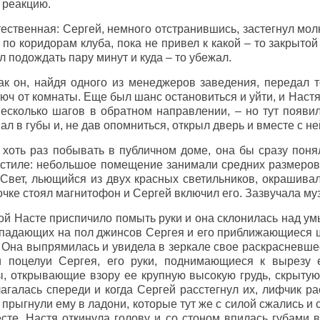
 реакцию.
ественная: Сергей, немного отстранившись, застегнул молн
 по коридорам клуба, пока не привел к какой – то закрытой
 подождать пару минут и куда – то убежал.
как он, найдя одного из менеджеров заведения, передал
люч от комнаты. Еще был шанс остановиться и уйти, и Наст
есколько шагов в обратном направлении, – но тут появ
ал в губы и, не дав опомниться, открыл дверь и вместе с н
хоть раз побывать в публичном доме, она бы сразу поня
стиле: небольшое помещение занимали средних размеров 
 Свет, льющийся из двух красных светильников, окрашива
чке стоял магнитофон и Сергей включил его. Зазвучала му
ой Насте приспичило помыть руки и она склонилась над ум
падающих на пол джинсов Сергея и его приближающиеся ша
. Она выпрямилась и увидела в зеркале свое раскрасневше
 поцелуи Сергея, его руки, поднимающиеся к вырезу 
, открывающие взору ее крупную высокую грудь, скрытую
галась спереди и когда Сергей расстегнул их, лифчик ра
прыгнули ему в ладони, которые тут же с силой сжались и с
сте. Настя откинула голову и со стоном впилась губами 