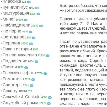
Классика
628
+2
Быстро сообразив, что со
Куннилингус
4562
+1
живот уперся сдерживаем
Мастурбация
3208
+2
Минет
Парень прижался губами к
16205
+7
тебя зовут?". У Насти 
Наблюдатели
10330
+7
незнакомца зовут Сергей.
Не порно
4046
+7
и вот его ладонь уже пог
Остальное
1400
+6
Настя почувствовала рас
Перевод
10540
+4
отвечая на его запретные
Пикап истории
1165
размыкали объятий. Краем
По принуждению
похожем положении, и сп
12710
+1
Подчинение
росло, и когда Сергей 
9454
+5
командам, расстегнула ш
Поэзия
1678
+1
теплый, подрагивающий и 
Рассказы с фото
3766
+2
И тут же она почувствова
Романтика
как резиновые мячики. 
6719
+5
Свингеры
прикоснулись к плоти чуж
2641
+1
эта плоть с ее плотью. П
Секс туризм
875
и назад ничего не верне
Сексwife & Cuckold
4085
+2
нервозность прошли, она
Служебный роман
сжались в ладонь, имит
2777
+3