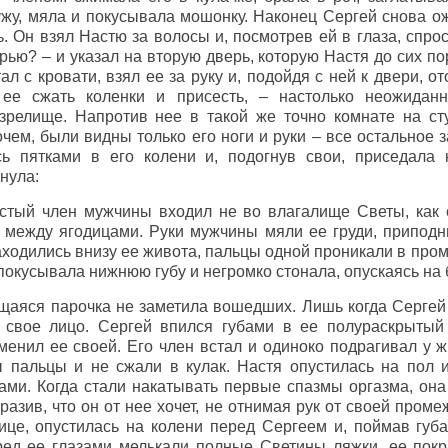
жу, мяла и покусывала мошонку. Наконец Сергей снова ож
. Он взял Настю за волосы и, посмотрев ей в глаза, спро
ерью? – и указал на вторую дверь, которую Настя до сих по
л с кровати, взял ее за руку и, подойдя с ней к двери, от
о ее сжать коленки и присесть, – настолько неожида
зрелище. Напротив нее в такой же точно комнате на ст
ем, были видны только его ноги и руки – все остальное з
сь пятками в его колени и, подогнув свои, приседала
нула:
стый член мужчины входил не во влагалище Светы, как е
е между ягодицами. Руки мужчины мяли ее груди, приподн
аходились внизу ее живота, пальцы одной проникали в про
 покусывала нижнюю губу и негромко стонала, опускаясь на
ющаяся парочка не заметила вошедших. Лишь когда Сергей
 свое лицо. Сергей впился губами в ее полураскрытый 
енил ее своей. Его член встал и одиноко подрагивал у ж
пальцы и не сжали в кулак. Настя опустилась на пол и
ами. Когда стали накатывать первые спазмы оргазма, он
разив, что он от нее хочет, не отнимая рук от своей проме
це, опустилась на колени перед Сергеем и, поймав губ
еред ее глазами мелькали полные Светины ляжки, ее пок