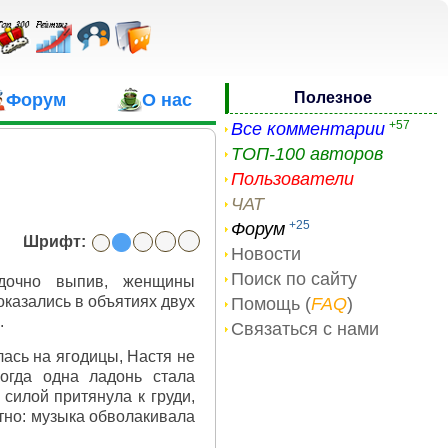
Полезное
Форум
О нас
+57
Все комментарии
ТОП-100 авторов
Пользователи
ЧАТ
+25
Форум
Шрифт:
Новости
Поиск по сайту
ядочно выпив, женщины
оказались в объятиях двух
Помощь (
FAQ
)
.
Связаться с нами
ась на ягодицы, Настя не
когда одна ладонь стала
 силой притянула к груди,
ятно: музыка обволакивала