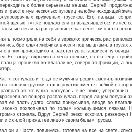
 переходить к более серьезным вещам, Сергей, продолжа
из и, расстегнув несколько пуговиц на юбке исходящей же
олупрозрачных кружевных трусиков. Его пальцы, сопр
тной щелью, тут же повлажнели от выделявшегося из нее с
остальные легли на раскрывшиеся как лепестки цветка полов
пять посмотрела на себя в зеркало: прическа растрепалас
чились, бретельки лифчика висели под мышками, в трусах 
 что в них происходило и, расстегнув оставшиеся пуговицы,
ям. Ее взору открылись слегка полные, но все еще строй
 пальца проникли во влагалище, совершая фрикции, а по
итор.
 Настя согнулась и тогда ее мужчина решил сменить позицию
 на коленях трусики, отшвырнул их вместе с юбкой в сторо
 развратная женушка нагнулась еще ниже, уперевшись
покрасневшая пещера распахнулась перед лицом полуобнаж
зал ее плоть долго, слегка прикусывая, вводя во влагал
а звонко похлопывал по голым колышущимся ляжкам. Н
громко стонала. Вдруг Сергей резко вскочил, развернул 
ни и с силой прижал ее лицо к своим белым трусам.
азал он и Настя, повинуясь, готовая на все на свете, спус