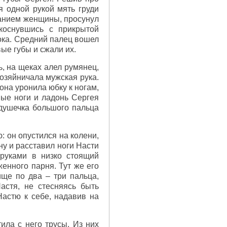
я одной рукой мять груди
ланием женщины, просунул
икоснувшись с прикрытой
ока. Средний палец вошел
ые губы и сжали их.
ь, на щеках алел румянец,
хозяйничала мужская рука.
 она уронила юбку к ногам,
ные ноги и ладонь Сергея
душечка большого пальца
: он опустился на колени,
ну и расставил ноги Насти
 руками в низко стоящий
енного парня. Тут же его
ище по два – три пальца,
астя, не стесняясь быть
Настю к себе, надавив на
тила с него трусы. Из них