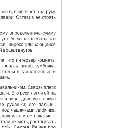
ию и, взяв Настю за руку,
 двери. Оставив ее стоять
 тому определенную сумму
я уже было заколебалась и
ился широко улыбающийся
ей вошел внутрь.
ла, что интерьер комнаты
кровать, шкаф, тумбочка,
л стены в таинственные и
зыка.
ывальником. Сквозь плеск
ги. Его руки легли ей на
еся лицо, длинную тонкую
ее рубашки; его пальцы,
 под чашечками лифчика.
спахнулся и ее покатые с
тали их мять, растягивать
в губы Сергея. Решив про