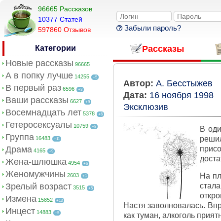
96665 Рассказов
10377 Cтатей
Забыли пароль?
597860 Отзывов
Категории
Рассказы
Новые рассказы
96665
А в попку лучше
14255
+5
Автор:
А. Бесстыжев
В первый раз
6596
+3
Дата:
16 ноября 1998
Ваши рассказы
6627
+9
Эксклюзив
Восемнадцать лет
5378
+6
Гетеросексуалы
10759
+8
В оди
Группа
реши
16483
+11
Драма
присо
4165
+9
доста
Жена-шлюшка
4954
+6
Женомужчины
На пл
2603
+1
Зрелый возраст
стала
3515
+5
откро
Измена
15852
+13
Настя заволновалась. Впр
Инцест
14883
+5
как туман, алкоголь прият