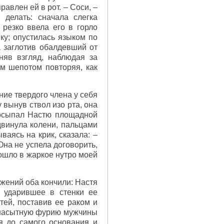
авлен ей в рот. – Соси, –
 делать: сначала слегка
 резко ввела его в горло
вку; опустилась языком по
а заглотив обалдевший от
няв взгляд, наблюдая за
ым шепотом повторяя, как
ние твердого члена у себя
у вынув ствол изо рта, она
 осыпал Настю площадной
двинула колени, пальцами
ваясь на крик, сказала: –
 Она не успела договорить,
вошло в жаркое нутро моей
жений оба кончили: Настя
й ударившее в стенки ее
тей, поставив ее раком и
ненасытную фурию мужчины
ая до самого основания и