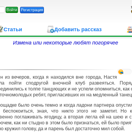
Регистрация
Статьи
Добавить рассказ
Измена или некоторые любят погорячее
н из вечеров, когда я находился вне города, Настя
ла пойти сподругой вночной клуб развеяться. Пор
единились к толпе танцующих и не успели опомниться, как 
точномолодых ребят, пригласивших их на медленный танец
ощадке было очень темно и когда ладони партнера опустил
 беспокоиться, зная, что никто этого не заметит. Но 
венно поглаживать ягодицу, а вторая легла ей на шею и с
очем, как ни стыдно в этом было признаться, ей было при
но кружил голову, да и парень был достаточно мил собой.