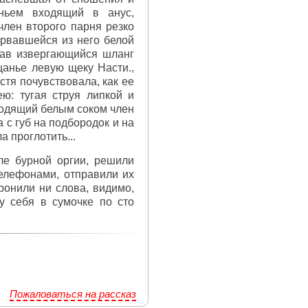
аньем входящий в анус,
член второго парня резко
ырвавшейся из него белой
мав извергающийся шланг
щанье левую щеку Насти.,
стя почувствовала, как ее
ю: тугая струя липкой и
сходящий белым соком член
а с губ на подбородок и на
а проглотить...
ле бурной оргии, решили
телефонами, отправили их
ронили ни слова, видимо,
у себя в сумочке по сто
Пожаловаться на рассказ