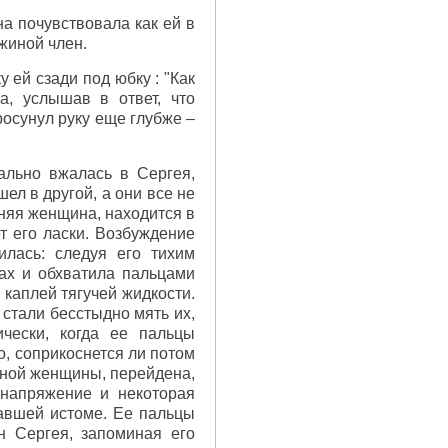
на почувствовала как ей в
жиной член.
 ей сзади под юбку : "Как
а, услышав в ответ, что
росунул руку еще глубже –
ально вжалась в Сергея,
ел в другой, а они все не
жняя женщина, находится в
т его ласки. Возбуждение
илась: следуя его тихим
ах и обхватила пальцами
 каплей тягучей жидкости.
 стали бесстыдно мять их,
ически, когда ее пальцы
о, соприкоснется ли потом
утной женщины, перейдена,
 напряжение и некоторая
тавшей истоме. Ее пальцы
н Сергея, запоминая его