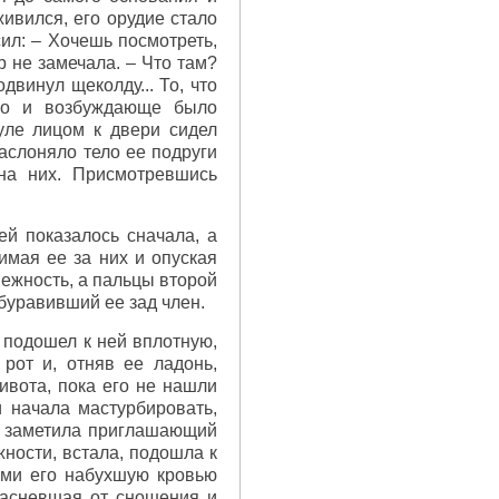
ивился, его орудие стало
сил: – Хочешь посмотреть,
р не замечала. – Что там?
одвинул щеколду... То, что
нно и возбуждающе было
уле лицом к двери сидел
аслоняло тело ее подруги
 на них. Присмотревшись
й показалось сначала, а
имая ее за них и опуская
межность, а пальцы второй
 буравивший ее зад член.
 подошел к ней вплотную,
рот и, отняв ее ладонь,
ивота, пока его не нашли
 начала мастурбировать,
а заметила приглашающий
жности, встала, подошла к
ами его набухшую кровью
расневшая от сношения и