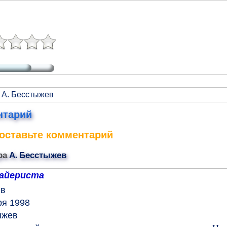
 А. Бесстыжев
нтарий
оставьте комментарий
ра
А. Бесстыжев
уайериста
ив
ря 1998
ыжев