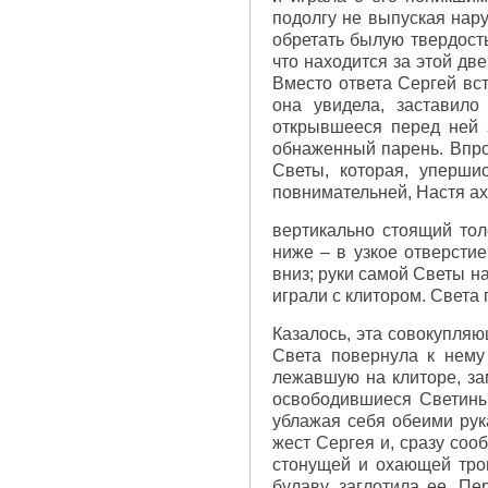
подолгу не выпуская нару
обретать былую твердость
что находится за этой дв
Вместо ответа Сергей вста
она увидела, заставил
открывшееся перед ней 
обнаженный парень. Впроч
Светы, которая, уперши
повнимательней, Настя ах
вертикально стоящий тол
ниже – в узкое отверсти
вниз; руки самой Светы н
играли с клитором. Света
Казалось, эта совокупля
Света повернула к нему
лежавшую на клиторе, зам
освободившиеся Светины 
ублажая себя обеими рук
жест Сергея и, сразу сооб
стонущей и охающей трои
булаву, заглотила ее. П