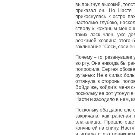
выпрыгнул высокий, толст
приказал он. Но Настя 
прикоснулась к остро па
настолько глубоко, наско
стволу к кожаным мешочк
таких ласк член, уже до
реакцией хозяина этого б
заклинание "Соси, соси еще
Почему – то, резанувшее 
во рту. Она никогда бы ра
попросила Сергея обозва
руганью: Не в силах боль
оттянула в стороны полов
Войди же, войди в меня ско
поскольку ее рот утонул 
Насти и заходило в нем, к
Поскольку оба давно еле 
закричала, как раненая
влагалища.. Прошло еще 
кончив ей на спину. Нас
и играла с его поникшим