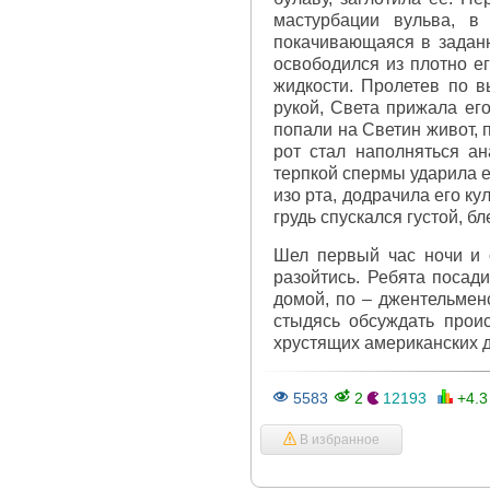
мастурбации вульва, в
покачивающаяся в заданн
освободился из плотно е
жидкости. Пролетев по 
рукой, Света прижала ег
попали на Светин живот, п
рот стал наполняться ан
терпкой спермы ударила е
изо рта, додрачила его ку
грудь спускался густой, б
Шел первый час ночи и 
разойтись. Ребята посад
домой, по – джентельмен
стыдясь обсуждать прои
хрустящих американских д
5583
2
12193
+4.
В избранное