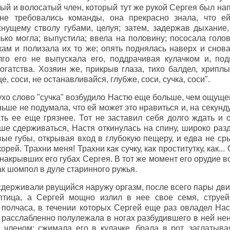
ый и волосатый член, который тут же рукой Сергея был напр
не требовались команды, она прекрасно знала, что ей
хнущему стволу губами, целуя; затем, задержав дыхание,
лько могла; выпустила; ввела на половину; пососала голо
ам и полизала их то же; опять поднялась наверх и снов
лго его не выпускала его, поддрачивая кулачком и, под
огатства. Хозяин же, прикрыв глаза, тихо балдел, хрипл
, соси, не останавливайся, глубже, соси, сучка, соси".
ухо слово "сучка" возбудило Настю еще больше, чем ощуще
ньше не подумала, что ей может это нравиться и, на секунд
ть ее еще грязнее. Тот не заставил себя долго ждать и
ше сдерживаться, Настя откинулась на спину, широко раз
ые губы, открывая вход в глубокую пещеру, и едва не сры
рей. Трахни меня! Трахни как сучку, как проститутку, как...
в накрывших его губах Сергея. В тот же момент его орудие 
ак шомпол в дуле старинного ружья.
сдерживали рвущийся наружу оргазм, после всего пары дви
 птица, а Сергей мощно излил в нее свое семя, струе
полчаса, в течении которых Сергей еще раз овладел Нас
тя расслабленно полулежала в ногах разбудившего в ней 
 членом: сжимала его в кулачке, брала в рот, заглатыв