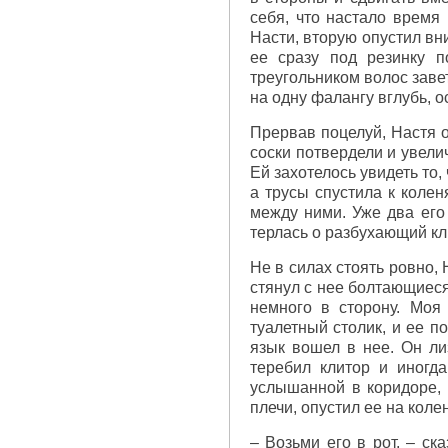
себя, что настало время
Насти, вторую опустил вн
ее сразу под резинку п
треугольником волос заве
на одну фалангу вглубь, 
Прервав поцелуй, Настя о
соски потвердели и увели
Ей захотелось увидеть то,
а трусы спустила к колен
между ними. Уже два его
терлась о разбухающий кл
Не в силах стоять ровно,
стянул с нее болтающиеся
немного в сторону. Моя
туалетный столик, и ее 
язык вошел в нее. Он ли
теребил клитор и иногд
услышанной в коридоре, 
плечи, опустил ее на коле
– Возьми его в рот, – ск