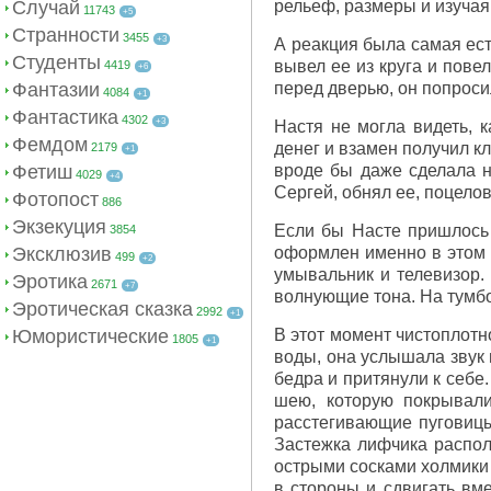
Случай
рельеф, размеры и изучая
11743
+5
Странности
3455
+3
А реакция была самая ест
Студенты
вывел ее из круга и повел
4419
+6
Фантазии
перед дверью, он попросил
4084
+1
Фантастика
4302
+3
Настя не могла видеть, 
Фемдом
денег и взамен получил к
2179
+1
Фетиш
вроде бы даже сделала н
4029
+4
Сергей, обнял ее, поцелов
Фотопост
886
Экзекуция
Если бы Насте пришлось 
3854
Эксклюзив
оформлен именно в этом 
499
+2
умывальник и телевизор.
Эротика
2671
+7
волнующие тона. На тумбо
Эротическая сказка
2992
+1
Юмористические
В этот момент чистоплотн
1805
+1
воды, она услышала звук 
бедра и притянули к себе
шею, которую покрывали
расстегивающие пуговицы
Застежка лифчика распола
острыми сосками холмики 
в стороны и сдвигать вме