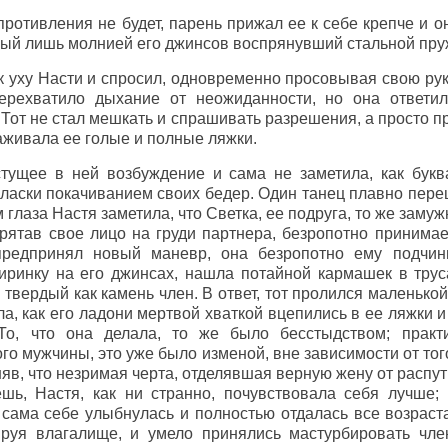
противления не будет, парень прижал ее к себе крепче и о
ый лишь молнией его джинсов воспрянувший стальной пру
 уху Насти и спросил, одновременно просовывая свою руку
перехватило дыхание от неожиданности, но она ответил
 Тот не стал мешкать и спрашивать разрешения, а просто п
лаживала ее голые и полные ляжки.
тущее в ней возбуждение и сама не заметила, как букв
 ласки покачиванием своих бедер. Один танец плавно переш
 глаза Настя заметила, что Светка, ее подруга, то же заму
рятав свое лицо на груди партнера, безропотно принимае
предпринял новый маневр, она безропотно ему подчин
иринку на его джинсах, нашла потайной кармашек в трус
твердый как камень член. В ответ, тот пролился маленькой
ла, как его ладони мертвой хваткой вцепились в ее ляжки и
То, что она делала, то же было бесстыдством; практ
ого мужчины, это уже было изменой, вне зависимости от тог
оняв, что незримая черта, отделявшая верную жену от расп
шь, Настя, как ни странно, почувствовала себя лучше;
 сама себе улыбнулась и полностью отдалась все возрас
ируя влагалище, и умело принялись мастурбировать чле