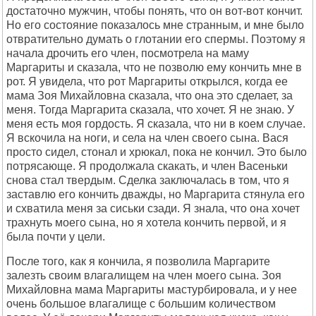
достаточно мужчин, чтобы понять, что он вот-вот кончит.
Но его состояние показалось мне странным, и мне было
отвратительно думать о глотании его спермы. Поэтому я
начала дрочить его член, посмотрела на маму
Маргариты и сказала, что не позволю ему кончить мне в
рот. Я увидела, что рот Маргариты открылся, когда ее
мама Зоя Михайловна сказала, что она это сделает, за
меня. Тогда Маргарита сказала, что хочет. Я не знаю. У
меня есть моя гордость. Я сказала, что ни в коем случае.
Я вскочила на ноги, и села на член своего сына. Вася
просто сидел, стонал и хрюкал, пока не кончил. Это было
потрясающе. Я продолжала скакать, и член Васеньки
снова стал твердым. Сделка заключалась в том, что я
заставлю его кончить дважды, но Маргарита стянула его
и схватила меня за сиськи сзади. Я знала, что она хочет
трахнуть моего сына, но я хотела кончить первой, и я
была почти у цели.
После того, как я кончила, я позволила Маргарите
залезть своим влагалищем на член моего сына. Зоя
Михайловна мама Маргариты мастурбировала, и у нее
очень большое влагалище с большим количеством