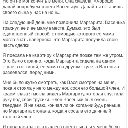
Но он не мог кончить в меня. Она сказала: «Хорошо
давай попробуем твоего Васеньку». Давай ты оставишь
своего сына у нас на ночь...
На следующий день мне позвонила Маргарита. Васенька
трахнул ее и ее маму вместе. Думаю, это был
единственный способ, с помощью которого ее мама
могла знать наверняка, что Маргарита получила свою
часть сделки.
Я поехала на квартиру к Маргарите позже тем же утром.
Это было странно, когда Маргарита сидела на одном
стуле в гостиной, ее мама на другом стуле, а Васенька
раздевался, перед ними.
Мне было жутко смотреть, как Вася смотрел на меня,
пока я стояла у него между ног, сося его большой член. И
краем глаза я могла видеть Маргариту, которая спустила
руку под свои трусики. Член Васеньки был очень
твердым. Я не знаю, кончал ли он когда-нибудь раньше,
но Маргарита стонала, когда я сосала его длинный
толстый член.
Я продолжала сосать член своего сына, и у меня было