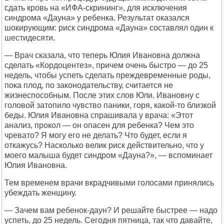
сдать кровь на «ИФА-скрининг», для исключения
синдрома «Дауна» у ребенка. Результат оказался
шокирующим: риск синдрома «Дауна» составлял один к
шестидесяти.
— Врач сказала, что теперь Юлия Ивановна должна
сделать «Кордоцентез», причем очень быстро — до 25
недель, чтобы успеть сделать преждевременные роды,
пока плод, по законодательству, считается не
жизнеспособным. После этих слов Юли. Ивановну с
головой затопило чувство паники, горя, какой-то близкой
беды. Юлия Ивановна спрашивала у врача: «Этот
анализ, прокол — он опасен для ребенка? Чем это
чревато? Я могу его не делать? Что будет, если я
откажусь? Насколько велик риск действительно, что у
моего малыша будет синдром «Дауна?», — вспоминает
Юлия Ивановна.
Тем временем врачи вкрадчивыми голосами принялись
убеждать женщину.
— Зачем вам ребенок-даун? И решайте быстрее — надо
успеть, до 25 недель. Сегодня пятница, так что давайте,