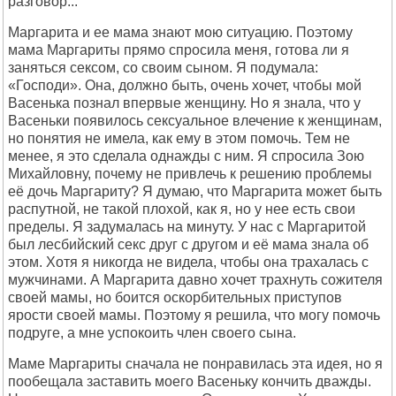
разговор...
Маргарита и ее мама знают мою ситуацию. Поэтому
мама Маргариты прямо спросила меня, готова ли я
заняться сексом, со своим сыном. Я подумала:
«Господи». Она, должно быть, очень хочет, чтобы мой
Васенька познал впервые женщину. Но я знала, что у
Васеньки появилось сексуальное влечение к женщинам,
но понятия не имела, как ему в этом помочь. Тем не
менее, я это сделала однажды с ним. Я спросила Зою
Михайловну, почему не привлечь к решению проблемы
её дочь Маргариту? Я думаю, что Маргарита может быть
распутной, не такой плохой, как я, но у нее есть свои
пределы. Я задумалась на минуту. У нас с Маргаритой
был лесбийский секс друг с другом и её мама знала об
этом. Хотя я никогда не видела, чтобы она трахалась с
мужчинами. А Маргарита давно хочет трахнуть сожителя
своей мамы, но боится оскорбительных приступов
ярости своей мамы. Поэтому я решила, что могу помочь
подруге, а мне успокоить член своего сына.
Маме Маргариты сначала не понравилась эта идея, но я
пообещала заставить моего Васеньку кончить дважды.