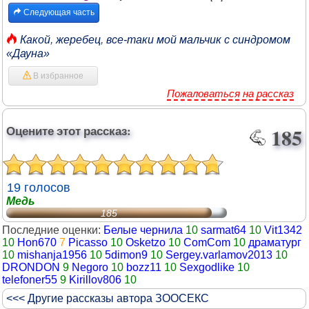
Следующая часть
Какой
,
жеребец
,
все-таки мой мальчик с синдромом
«Дауна»
В избранное
Пожаловаться на рассказ
Оцените этот рассказ:
185
19 голосов
Медь
185
Последние оценки:
Белые чернила
10
sarmat64
10
Vit1342
10
Hon670
7
Picasso
10
Osketzo
10
ComCom
10
драматург
10
mishanja1956
10
5dimon9
10
Sergey.varlamov2013
10
DRONDON
9
Negoro
10
bozz11
10
Sexgodlike
10
telefoner55
9
Kirillov806
10
<<< Другие рассказы автора ЗООСЕКС