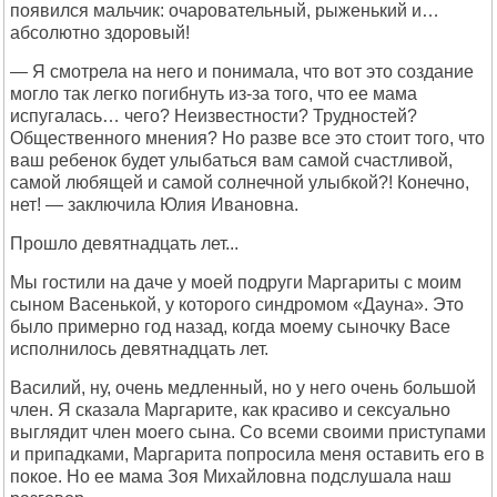
появился мальчик: очаровательный, рыженький и…
абсолютно здоровый!
— Я смотрела на него и понимала, что вот это создание
могло так легко погибнуть из-за того, что ее мама
испугалась… чего? Неизвестности? Трудностей?
Общественного мнения? Но разве все это стоит того, что
ваш ребенок будет улыбаться вам самой счастливой,
самой любящей и самой солнечной улыбкой?! Конечно,
нет! — заключила Юлия Ивановна.
Прошло девятнадцать лет...
Мы гостили на даче у моей подруги Маргариты с моим
сыном Васенькой, у которого синдромом «Дауна». Это
было примерно год назад, когда моему сыночку Васе
исполнилось девятнадцать лет.
Василий, ну, очень медленный, но у него очень большой
член. Я сказала Маргарите, как красиво и сексуально
выглядит член моего сына. Со всеми своими приступами
и припадками, Маргарита попросила меня оставить его в
покое. Но ее мама Зоя Михайловна подслушала наш