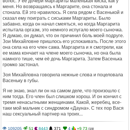
волос. У её дочери Маргариты маленькая киска, как у
меня. Но возвращаясь к Маргарите, она стонала и
стонала. Ей это нравилось. Я села рядом с Васенькой и
сказал ему поиграть с сиськами Маргариты. Было
забавно, когда он начал смеяться, но когда Маргарита
испытала оргазм, это немного испугало моего сыночка.
Я думаю, он думал, что он причинил боль моей подруге.
Зои Михайловне пришлось его успокаивать. После этого
она села на его член сама. Маргарита и я смотрели, как
ее мама кончает на члене моего сыночка, но она была
намного тише, чем её дочь Маргарита. Затем Васенька
громко застонал.
Зоя Михайловна говорила нежные слова и поцеловала
Васеньку в губы.
Я не знаю, знал ли он на самом деле, что произошло с
ним тогда. Его член был слишком хорош. И он кончил с
тремя ненасытными женщинами. Какой, жеребец, все-
таки мой мальчик с синдромом «Дауна». С тех пор Вася
наш сексуальный партнер на троих...
109205
51
8443
371
4
+9.73
[19]