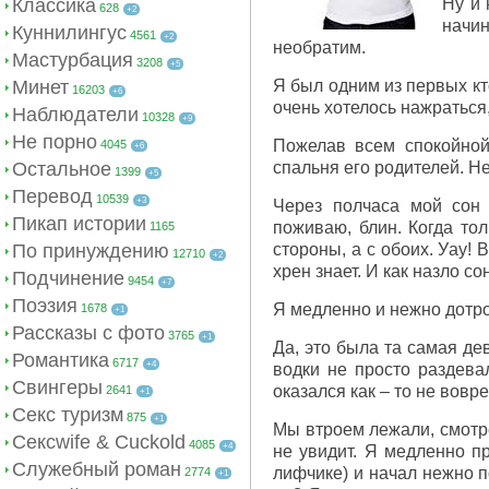
Классика
Ну и 
628
+2
начин
Куннилингус
4561
+2
необратим.
Мастурбация
3208
+5
Минет
Я был одним из первых кт
16203
+6
очень хотелось нажраться,
Наблюдатели
10328
+9
Не порно
Пожелав всем спокойной
4045
+6
Остальное
спальня его родителей. Н
1399
+5
Перевод
10539
+3
Через полчаса мой сон 
Пикап истории
поживаю, блин. Когда то
1165
По принуждению
стороны, а с обоих. Уау! 
12710
+2
хрен знает. И как назло с
Подчинение
9454
+7
Поэзия
Я медленно и нежно дотро
1678
+1
Рассказы с фото
3765
+1
Да, это была та самая де
Романтика
6717
+4
водки не просто раздевал
Свингеры
оказался как – то не вовр
2641
+1
Секс туризм
875
+1
Мы втроем лежали, смотре
Сексwife & Cuckold
4085
+4
не увидит. Я медленно п
Служебный роман
лифчике) и начал нежно п
2774
+1