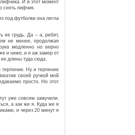
 лифчика. И в этот момент
о снять лифчик.
из под футболки она легла
 ее грудь. Да – а, ребят,
Тем не менее, продолжая
рука медленно но верно
же и ниже, и я аж замер от
 ее длины туда сюда.
е терпение. Ну и терпение
бхватив своей ручкой мой
едаваемо просто. Но этот
тут уже совсем замучили.
ся, а как же я. Куда же я
сиками, и через 20 минут я