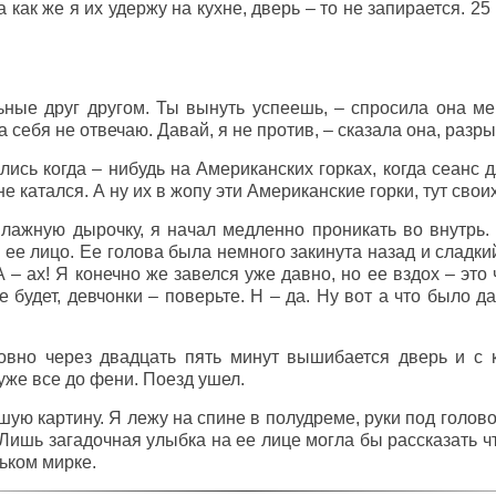
а как же я их удержу на кухне, дверь – то не запирается. 25 
ные друг другом. Ты вынуть успеешь, – спросила она ме
за себя не отвечаю. Давай, я не против, – сказала она, разр
лись когда – нибудь на Американских горках, когда сеанс д
е катался. А ну их в жопу эти Американские горки, тут своих
лажную дырочку, я начал медленно проникать во внутрь.
 ее лицо. Ее голова была немного закинута назад и сладкий
А – ах! Я конечно же завелся уже давно, но ее вздох – это
е будет, девчонки – поверьте. Н – да. Ну вот а что было
овно через двадцать пять минут вышибается дверь и с 
уже все до фени. Поезд ушел.
ую картину. Я лежу на спине в полудреме, руки под голово
ишь загадочная улыбка на ее лице могла бы рассказать чт
ьком мирке.