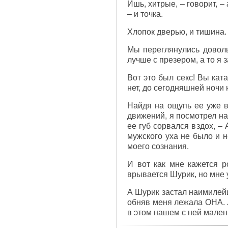
Ишь, хитрые, – говорит, – 
– и точка.
Хлопок дверью, и тишина.
Мы переглянулись доволь
лучше с презером, а то я 
Вот это был секс! Вы ката
нет, до сегодняшней ночи н
Найдя на ощупь ее уже в
движений, я посмотрел на
ее губ сорвался вздох, – 
мужского уха не было и н
моего сознания.
И вот как мне кажется р
врывается Шурик, но мне 
А Шурик застал наимилейш
обняв меня лежала ОНА. Л
в этом нашем с ней мален