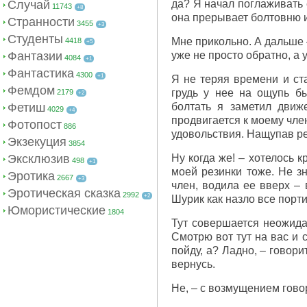
Случай
да? Я начал поглаживать 
11743
+8
она прерывает болтовню и
Странности
3455
+3
Студенты
Мне прикольно. А дальше 
4418
+5
Фантазии
уже не просто обратно, а 
4084
+1
Фантастика
4300
+1
Я не теряя времени и ста
Фемдом
грудь у нее на ощупь б
2179
+2
Фетиш
болтать я заметил движ
4029
+4
продвигается к моему член
Фотопост
886
удовольствия. Нащупав ре
Экзекуция
3854
Эксклюзив
Ну когда же! – хотелось 
498
+1
моей резинки тоже. Не з
Эротика
2667
+3
член, водила ее вверх – 
Эротическая сказка
2992
+2
Шурик как назло все порти
Юмористические
1804
Тут совершается неожидан
Смотрю вот тут на вас и 
пойду, а? Ладно, – говори
вернусь.
Не, – с возмущением гово