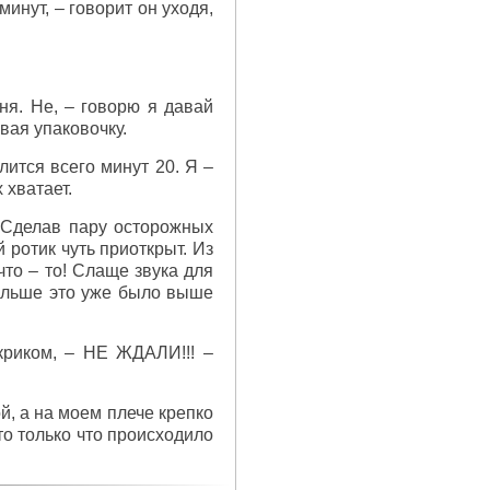
минут, – говорит он уходя,
ня. Не, – говорю я давай
ывая упаковочку.
лится всего минут 20. Я –
 хватает.
 Сделав пару осторожных
 ротик чуть приоткрыт. Из
 что – то! Слаще звука для
 дальше это уже было выше
криком, – НЕ ЖДАЛИ!!! –
й, а на моем плече крепко
о только что происходило