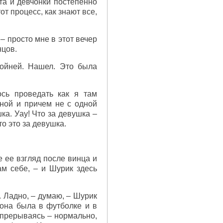
та и девчонки постепенно
от процесс, как знают все,
– просто мне в этот вечер
нцов.
койней. Нашел. Это была
ось проведать как я там
мной и причем не с одной
шка. Уау! Что за девушка –
то это за девушка.
е ее взгляд после винца и
ам себе, – и Шурик здесь
. Ладно, – думаю, – Шурик
 она была в футболке и в
 прерываясь – нормально,