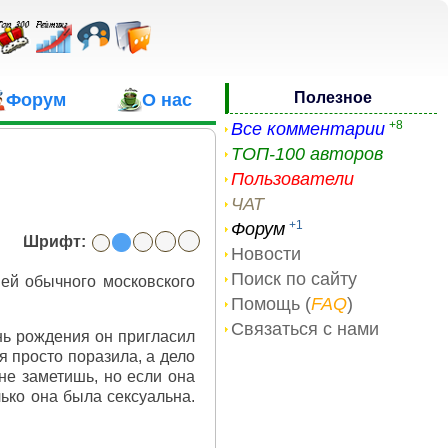
Полезное
Форум
О нас
+8
Все комментарии
ТОП-100 авторов
Пользователи
ЧАТ
+1
Форум
Шрифт:
Новости
Поиск по сайту
ней обычного московского
Помощь (
FAQ
)
Связаться с нами
нь рождения он пригласил
я просто поразила, а дело
 не заметишь, но если она
ько она была сексуальна.