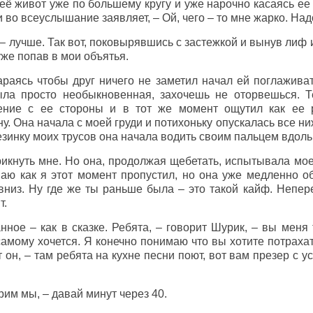
её живот уже по большему кругу и уже нарочно касаясь ее
 во всеуслышание заявляет, – Ой, чего – то мне жарко. Над
– лучше. Так вот, поковырявшись с застежкой и вынув лиф 
уже попав в мои объятья.
раясь чтобы друг ничего не заметил начал ей поглаживать
ыла просто необыкновенная, захочешь не оторвешься. 
ение с ее стороны и в тот же момент ощутил как ее 
у. Она начала с моей груди и потихоньку опускалась все ни
зинку моих трусов она начала водить своим пальцем вдоль
крикнуть мне. Но она, продолжая щебетать, испытывала мо
наю как я этот момент пропустил, но она уже медленно о
вниз. Ну где же ты раньше была – это такой кайф. Непер
т.
ное – как в сказке. Ребята, – говорит Шурик, – вы меня 
самому хочется. Я конечно понимаю что вы хотите потрахать
т он, – там ребята на кухне песни поют, вот вам презер с у
рим мы, – давай минут через 40.