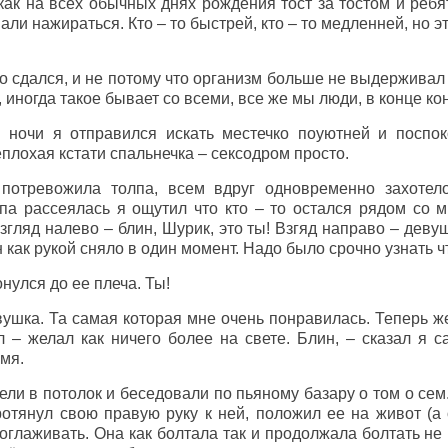
как на всех обычных днях рождения тост за тостом и ребя
али нажираться. Кто – то быстрей, кто – то медленней, но эт
о сдался, и не потому что организм больше не выдерживал 
 иногда такое бывает со всеми, все же мы люди, в конце ко
 ночи я отправился искать местечко поуютней и поспо
еплохая кстати спальнечка – сексодром просто.
потревожила толпа, всем вдруг одновременно захотел
лпа рассеялась я ощутил что кто – то остался рядом со 
Взгляд налево – блин, Шурик, это ты! Взгяд направо – деву
он как рукой сняло в один момент. Надо было срочно узнать ч
нулся до ее плеча. Ты!
вушка. Та самая которая мне очень понравилась. Теперь ж
 – желал как ничего более на свете. Блин, – сказал я с
емя.
ли в потолок и беседовали по пьяному базару о том о сем
ротянул свою правую руку к ней, положил ее на живот (а
оглаживать. Она как болтала так и продолжала болтать не