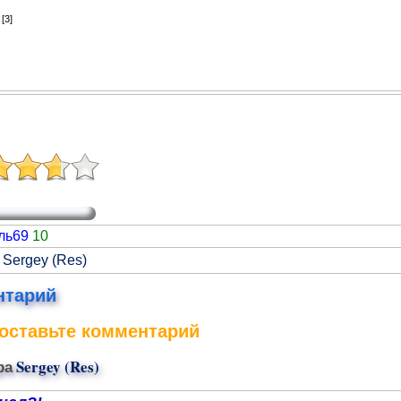
7
[3]
ль69
10
 Sergey (Res)
нтарий
оставьте комментарий
ра
Sergey (Res)