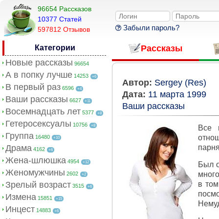
96654 Рассказов
10377 Cтатей
Забыли пароль?
597812 Отзывов
Категории
Рассказы
Новые рассказы
96654
А в попку лучше
14253
+6
Автор:
Sergey (Res)
В первый раз
6596
+4
Дата:
11 марта 1999
Ваши рассказы
6627
+11
Ваши рассказы
Восемнадцать лет
5377
+8
Гетеросексуалы
10756
+8
Все 
Группа
отнош
16480
+10
Драма
парня
4162
+6
Жена-шлюшка
4954
+12
Был о
Женомужчины
много
2602
+2
Зрелый возраст
в том
3515
+6
посмо
Измена
15851
+15
Немуд
Инцест
14883
+6