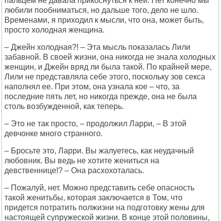
пальцем не давала прикоснуться к ней. Нет конечно мы
любили пообниматься, но дальше того, дело не шло.
Временами, я приходил к мысли, что она, может быть,
просто холодная женщина.
– Джейн холодная?! – Эта мысль показалась Лили
забавной. В своей жизни, она никогда не знала холодных
женщин, и Джейн вряд ли была такой. По крайней мере,
Лили не представляла себе этого, поскольку зов секса
наполнял ее. При этом, она узнала кое – что, за
последние пять лет, но никогда прежде, она не была
столь возбужденной, как теперь.
– Это не так просто, – продолжил Ларри, – В этой
девчонке много странного.
– Бросьте это, Ларри. Вы жалуетесь, как неудачный
любовник. Вы ведь не хотите жениться на
девственнице!? – Она расхохоталась.
– Пожалуй, нет. Можно представить себе опасность
такой женитьбы, которая заключается в Том, что
придется потратить полжизни на подготовку жены для
настоящей супружеской жизни. В конце этой половины,