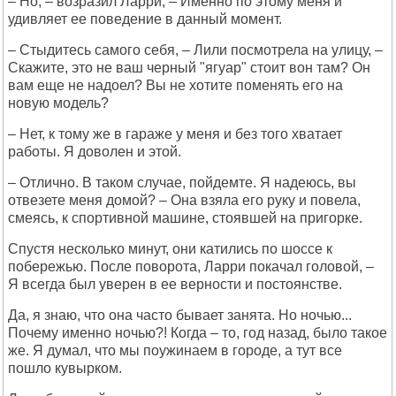
– Но, – возразил Ларри, – Именно по этому меня и
удивляет ее поведение в данный момент.
– Стыдитесь самого себя, – Лили посмотрела на улицу, –
Скажите, это не ваш черный "ягуар" стоит вон там? Он
вам еще не надоел? Вы не хотите поменять его на
новую модель?
– Нет, к тому же в гараже у меня и без того хватает
работы. Я доволен и этой.
– Отлично. В таком случае, пойдемте. Я надеюсь, вы
отвезете меня домой? – Она взяла его руку и повела,
смеясь, к спортивной машине, стоявшей на пригорке.
Спустя несколько минут, они катились по шоссе к
побережью. После поворота, Ларри покачал головой, –
Я всегда был уверен в ее верности и постоянстве.
Да, я знаю, что она часто бывает занята. Но ночью...
Почему именно ночью?! Когда – то, год назад, было такое
же. Я думал, что мы поужинаем в городе, а тут все
пошло кувырком.