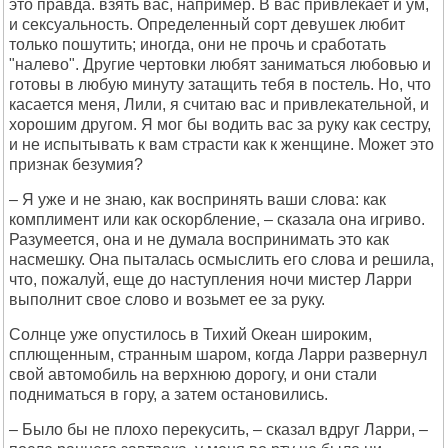
это правда. взять вас, например. В вас привлекает и ум,
и сексуальность. Определенный сорт девушек любит
только пошутить; иногда, они не прочь и сработать
"налево". Другие чертовки любят заниматься любовью и
готовы в любую минуту затащить тебя в постель. Но, что
касается меня, Лили, я считаю вас и привлекательной, и
хорошим другом. Я мог бы водить вас за руку как сестру,
и не испытывать к вам страсти как к женщине. Может это
признак безумия?
– Я уже и не знаю, как воспринять ваши слова: как
комплимент или как оскорбление, – сказала она игриво.
Разумеется, она и не думала воспринимать это как
насмешку. Она пыталась осмыслить его слова и решила,
что, пожалуй, еще до наступления ночи мистер Ларри
выполнит свое слово и возьмет ее за руку.
Солнце уже опустилось в Тихий Океан широким,
сплющенным, странным шаром, когда Ларри развернул
свой автомобиль на верхнюю дорогу, и они стали
подниматься в гору, а затем остановились.
– Было бы не плохо перекусить, – сказал вдруг Ларри, –