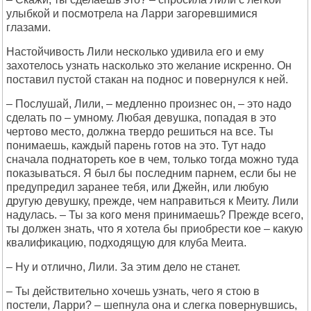
улыбкой и посмотрела на Ларри загоревшимися
глазами.
Настойчивость Лили несколько удивила его и ему
захотелось узнать насколько это желание искренно. Он
поставил пустой стакан на поднос и повернулся к ней.
– Послушай, Лили, – медленно произнес он, – это надо
сделать по – умному. Любая девушка, попадая в это
чертово место, должна твердо решиться на все. Ты
понимаешь, каждый парень готов на это. Тут надо
сначала поднатореть кое в чем, только тогда можно туда
показываться. Я был бы последним парнем, если бы не
предупредил заранее тебя, или Джейн, или любую
другую девушку, прежде, чем направиться к Меиту. Лили
надулась. – Ты за кого меня принимаешь? Прежде всего,
ты должен знать, что я хотела бы приобрести кое – какую
квалификацию, подходящую для клуба Меита.
– Ну и отлично, Лили. За этим дело не станет.
– Ты действительно хочешь узнать, чего я стою в
постели, Ларри? – шепнула она и слегка повернувшись,