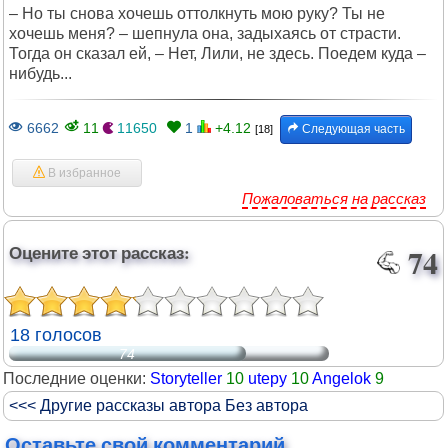
– Но ты снова хочешь оттолкнуть мою руку? Ты не
хочешь меня? – шепнула она, задыхаясь от страсти.
Тогда он сказал ей, – Нет, Лили, не здесь. Поедем куда –
нибудь...
6662
11
11650
1
+4.12
Следующая часть
[18]
В избранное
Пожаловаться на рассказ
Оцените этот рассказ:
74
18 голосов
74
Последние оценки:
Storyteller
10
utepy
10
Angelok
9
<<< Другие рассказы автора Без автора
Оставьте свой комментарий