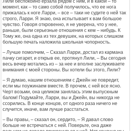
Лили беспокойно ерзала рядом с ним, и в какой – то
момент, как – то само собой получилось, что ее нога
прижалась к ноге Ларри, – все – таки не судите о ней так
строго, Ларри. Я знаю, она испытывает к вам большое
чувство. Говоря откровенно, я не уверена, что у нее,
раньше, были серьезные отношения с кем – нибудь. К
Тому же, она одна из тех девушек, на которых слишком
большую печать наложила школьная чопорность.
– Лучше помолчим, – Сказал Ларри, достал из кармана
пачку сигарет, и открыв ее, протянул Лили, – Вы сегодня
весь вечер мотались из – за нее и вполне заслуживаете
внимания с моей стороны. Вы хотели бы этого, Лили?
– Я думаю, нашим отношениям с Джейн не повредит,
если мы поужинаем вместе. В прочем, с ней все ясно.
Черт возьми, она целиком занялась этим выпускным
балом! Подумайте, Ларри, вы и Джейн, вы никогда не
ссорились. В конце концов, от одного раза ничего не
случится, иначе, вам лучше расстаться.
– Вы правы, – сказал он, сердито, – Я давал слово
больше не встречаться с ней. Поверьте, она даже