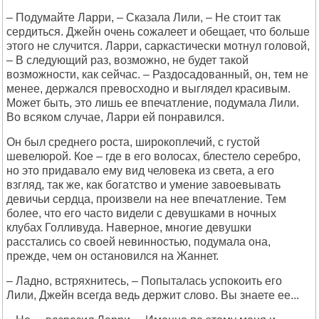
– Подумайте Ларри, – Сказала Лили, – Не стоит так
сердиться. Джейн очень сожалеет и обещает, что больше
этого не случится. Ларри, саркастически мотнул головой,
– В следующий раз, возможно, не будет такой
возможности, как сейчас. – Раздосадованный, он, тем не
менее, держался превосходно и выглядел красивым.
Может быть, это лишь ее впечатление, подумала Лили.
Во всяком случае, Ларри ей понравился.
Он был среднего роста, широкоплечий, с густой
шевелюрой. Кое – где в его волосах, блестело серебро,
но это придавало ему вид человека из света, а его
взгляд, так же, как богатство и умение завоевывать
девичьи сердца, произвели на нее впечатление. Тем
более, что его часто видели с девушками в ночных
клубах Голливуда. Наверное, многие девушки
расстались со своей невинностью, подумала она,
прежде, чем он остановился на Жаннет.
– Ладно, встряхнитесь, – Попыталась успокоить его
Лили, Джейн всегда ведь держит слово. Вы знаете ее...