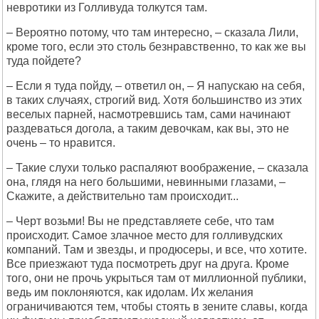
невротики из Голливуда толкутся там.
– Вероятно потому, что там интересно, – сказала Лили,
кроме того, если это столь безнравственно, то как же вы
туда пойдете?
– Если я туда пойду, – ответил он, – Я напускаю на себя,
в таких случаях, строгий вид. Хотя большинство из этих
веселых парней, насмотревшись там, сами начинают
раздеваться догола, а таким девочкам, как вы, это не
очень – то нравится.
– Такие слухи только распаляют воображение, – сказала
она, глядя на него большими, невинными глазами, –
Скажите, а действительно там происходит...
– Черт возьми! Вы не представляете себе, что там
происходит. Самое злачное место для голливудских
компаний. Там и звезды, и продюсеры, и все, что хотите.
Все приезжают туда посмотреть друг на друга. Кроме
того, они не прочь укрыться там от миллионной публики,
ведь им поклоняются, как идолам. Их желания
ограничиваются тем, чтобы стоять в зените славы, когда