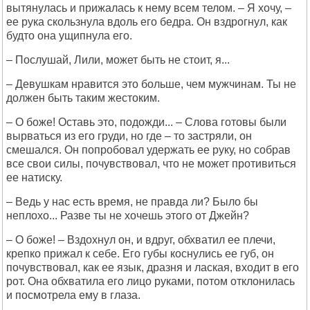
вытянулась и прижалась к нему всем телом. – Я хочу, –
ее рука скользнула вдоль его бедра. Он вздрогнул, как
будто она ущипнула его.
– Послушай, Лили, может быть не стоит, я...
– Девушкам нравится это больше, чем мужчинам. Ты не
должен быть таким жестоким.
– О боже! Оставь это, подожди... – Слова готовы были
вырваться из его груди, но где – то застряли, он
смешался. Он попробовал удержать ее руку, но собрав
все свои силы, почувствовал, что не может противиться
ее натиску.
– Ведь у нас есть время, не правда ли? Было бы
неплохо... Разве ты не хочешь этого от Джейн?
– О боже! – Вздохнул он, и вдруг, обхватил ее плечи,
крепко прижал к себе. Его губы коснулись ее губ, он
почувствовал, как ее язык, дразня и лаская, входит в его
рот. Она обхватила его лицо руками, потом отклонилась
и посмотрела ему в глаза.