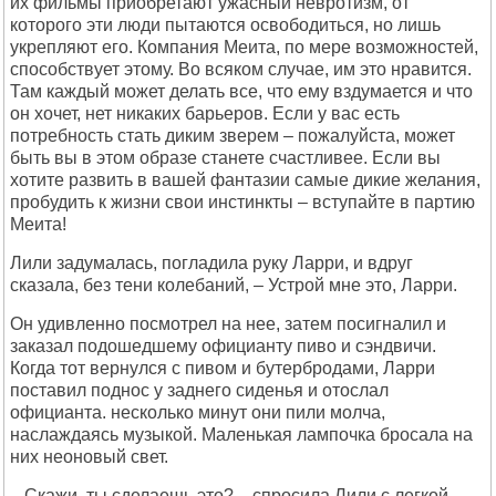
их фильмы приобретают ужасный невротизм, от
которого эти люди пытаются освободиться, но лишь
укрепляют его. Компания Меита, по мере возможностей,
способствует этому. Во всяком случае, им это нравится.
Там каждый может делать все, что ему вздумается и что
он хочет, нет никаких барьеров. Если у вас есть
потребность стать диким зверем – пожалуйста, может
быть вы в этом образе станете счастливее. Если вы
хотите развить в вашей фантазии самые дикие желания,
пробудить к жизни свои инстинкты – вступайте в партию
Меита!
Лили задумалась, погладила руку Ларри, и вдруг
сказала, без тени колебаний, – Устрой мне это, Ларри.
Он удивленно посмотрел на нее, затем посигналил и
заказал подошедшему официанту пиво и сэндвичи.
Когда тот вернулся с пивом и бутербродами, Ларри
поставил поднос у заднего сиденья и отослал
официанта. несколько минут они пили молча,
наслаждаясь музыкой. Маленькая лампочка бросала на
них неоновый свет.
– Скажи, ты сделаешь это? – спросила Лили с легкой