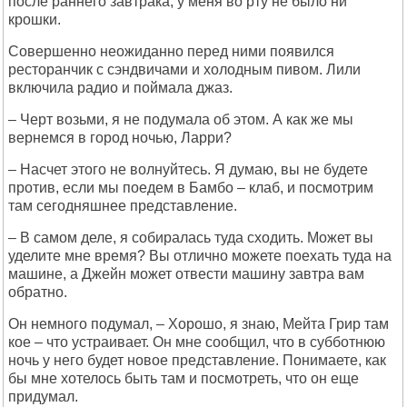
после раннего завтрака, у меня во рту не было ни
крошки.
Совершенно неожиданно перед ними появился
ресторанчик с сэндвичами и холодным пивом. Лили
включила радио и поймала джаз.
– Черт возьми, я не подумала об этом. А как же мы
вернемся в город ночью, Ларри?
– Насчет этого не волнуйтесь. Я думаю, вы не будете
против, если мы поедем в Бамбо – клаб, и посмотрим
там сегодняшнее представление.
– В самом деле, я собиралась туда сходить. Может вы
уделите мне время? Вы отлично можете поехать туда на
машине, а Джейн может отвести машину завтра вам
обратно.
Он немного подумал, – Хорошо, я знаю, Мейта Грир там
кое – что устраивает. Он мне сообщил, что в субботнюю
ночь у него будет новое представление. Понимаете, как
бы мне хотелось быть там и посмотреть, что он еще
придумал.