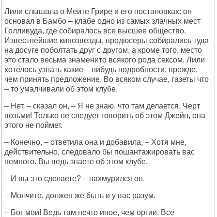
Лили слышала о Меите Грире и его постановках: он
основал в Бамбо – клабе одно из самых злачных мест
Голливуда, где собиралось все высшее общество.
Известнейшие кинозвезды, продюсеры собирались туда
на досуге поболтать друг с другом, а кроме того, место
это стало весьма знаменито всякого рода сексом. Лили
хотелось узнать какие – нибудь подробности, прежде,
чем принять предложение. Во всяком случае, газеты что
– то умалчивали об этом клубе.
– Нет, – сказал он, – Я не знаю, что там делается. Черт
возьми! Только не следует говорить об этом Джейн, она
этого не поймет.
– Конечно, – ответила она и добавила, – Хотя мне,
действительно, следовало бы пошантажировать вас
немного. Вы ведь знаете об этом клубе.
– И вы это сделаете? – нахмурился он.
– Молчите, должен же быть и у вас разум.
– Бог мои! Ведь там нечто иное, чем оргии. Все