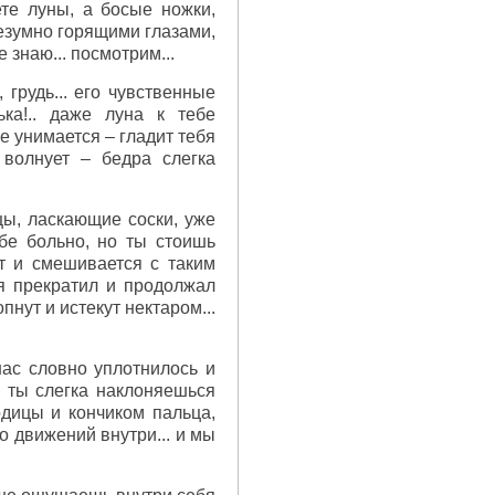
те луны, а босые ножки,
безумно горящими глазами,
 знаю... посмотрим...
 грудь... его чувственные
ька!.. даже луна к тебе
е унимается – гладит тебя
 волнует – бедра слегка
ьцы, ласкающие соски, уже
ебе больно, но ты стоишь
ет и смешивается с таким
я прекратил и продолжал
пнут и истекут нектаром...
 нас словно уплотнилось и
. ты слегка наклоняешься
одицы и кончиком пальца,
о движений внутри... и мы