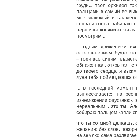
груди... твоя орхидея та
пальцами в самый венчик,
мне знакомый и так меня
снова и снова, забираюсь
вершины кончиком языка..
посмотрим...
... одним движением вх
остервенением, будто это 
– гори все синим пламенем
обнаженная, открытая, ст
до твоего сердца, я выжму
луна тебя поймет, кошка от
... в последний момент
выплескивается на ресн
изнеможении опускаюсь ря
нереальным... это ты, А
собираю пальцем капли с
что ты со мной делаешь, 
желании: без слов, покор
на землю: сама раздвигае