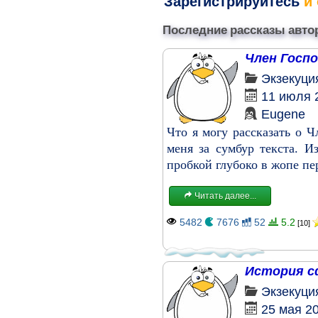
Зарегистрируйтесь
и 
Последние рассказы авто
Член Госп
Экзекуци
11 июля 
Eugene
Что я могу рассказать о 
меня за сумбур текста. И
пробкой глубоко в жопе пе
Читать далее...
5482
7676
52
5.2
[10]
История с
Экзекуци
25 мая 2