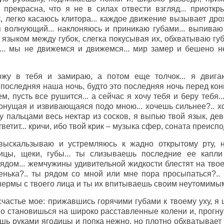
к прекрасна, что я не в силах отвести взгляд... приотк
 легко касаюсь клитора... каждое движение вызывает дрож
 волнующий... наклоняюсь и приникаю губами... выпиваю
 языком между губок, слегка покусывая их, обхватываю гу
. мы не движемся и движемся... мир замер и бешено несет
ожу в тебя и замираю, а потом еще толчок... я двиг
последняя наша ночь, будто это последняя ночь перед концо
, пусть все рушится... а сейчас я хочу тебя и беру тебя..
онущая и извивающаяся подо мною... хочешь сильнее?.. хо
 пальцами весь нектар из сосков, я выпью твой язык, девоч
ветит... кричи, ибо твой крик – музыка сфер, соната преиспо
 выскальзываю и устремляюсь к жадно открытому рту,
ицы, щеки, губы... ты слизываешь последние ее капл
дом... жемчужины удивительной жидкости блестят на твое
ленька?.. ты рядом со мной или мне пора просыпаться?.
пермы с твоего лица и ты их впитываешь своим неутомимы
счастье мое: прижавшись горячими губами к твоему уху, я
но становишься на широко расставленные колени и, прогну
шь руками ягодицы и попка нежно, но плотно обхватывает 