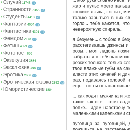
... моя рука словно несе
Случай
11743
+8
жар и пульс моего пальца
Странности
3455
+3
кончике языка, сосках, мо
Студенты
только зарыться в них с
4418
+5
Фантазии
горло... тебе кажется, ч
4084
+1
невероятную спираль...
Фантастика
4301
+2
Фемдом
я безумен... с тобою я бе
2178
+1
Фетиш
расстегиваешь джинсы и 
4029
+4
розы... моя ладонь ложи
Фотопост
886
забраться в тебя как мож
Экзекуция
3854
резких толчков: только с
Эксклюзив
твои влажные губы на сам
498
+1
Эротика
власти этих качелей и ди
2666
+2
раз, подаваясь головой 
Эротическая сказка
2992
+2
еще... но ты останавлива
Юмористические
1804
... как ходят мужчина и ж
такие как все... твоя ла
попке... идем навстречу 
маленькими капельками ст
пуговица за пуговицей, 
ложишься на расстеленн