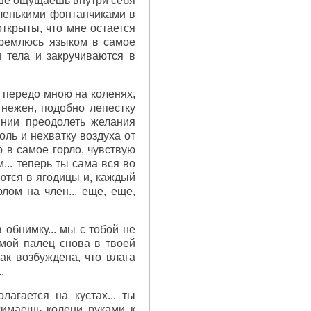
льше ощущаешь внутри себя
аленькими фонтанчиками в
открыты, что мне остается
тремлюсь языком в самое
и тела и закручиваются в
оя передо мною на коленях,
 нежен, подобно лепестку
янии преодолеть желания
оль и нехватку воздуха от
ю в самое горло, чувствую
.. теперь ты сама вся во
аются в ягодицы и, каждый
лом на член... еще, еще,
в обнимку... мы с тобой не
 мой палец снова в твоей
так возбуждена, что влага
.
лагается на кустах... ты
жимаешь колени руками к