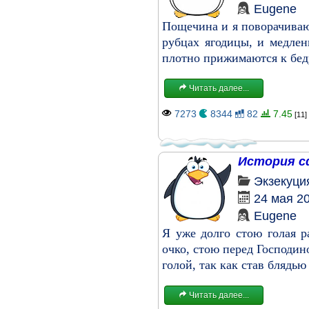
Eugene
Пощечина и я поворачиваю
рубцах ягодицы, и медлен
плотно прижимаются к бедр
Читать далее...
7273
8344
82
7.45
[11]
История с
Экзекуци
24 мая 2
Eugene
Я уже долго стою голая 
очко, стою перед Господин
голой, так как став блядью
Читать далее...