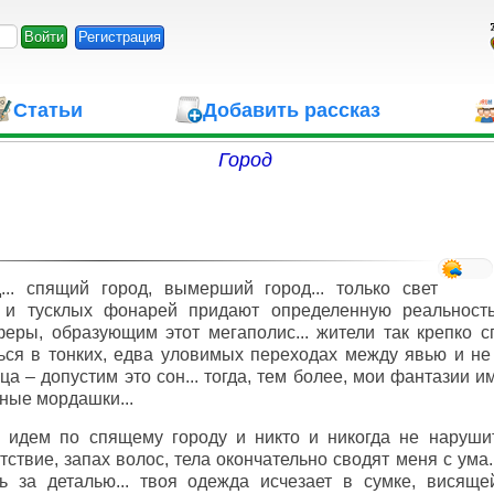
Регистрация
Статьи
Добавить рассказ
Город
... спящий город, вымерший город... только свет
 и тусклых фонарей придают определенную реальност
еры, образующим этот мегаполис... жители так крепко с
ься в тонких, едва уловимых переходах между явью и не я
ца – допустим это сон... тогда, тем более, мои фантазии 
ные мордашки...
ы идем по спящему городу и никто и никогда не наруши
тствие, запах волос, тела окончательно сводят меня с ума..
ь за деталью... твоя одежда исчезает в сумке, висяще