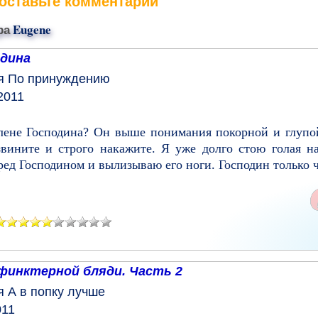
оставьте комментарий
ра
Eugene
одина
я
По принуждению
2011
Члене Господина? Он выше понимания покорной и глупо
звините и строго накажите. Я уже долго стою голая н
ред Господином и вылизываю его ноги. Господин только ч
финктерной бляди. Часть 2
я
А в попку лучше
011