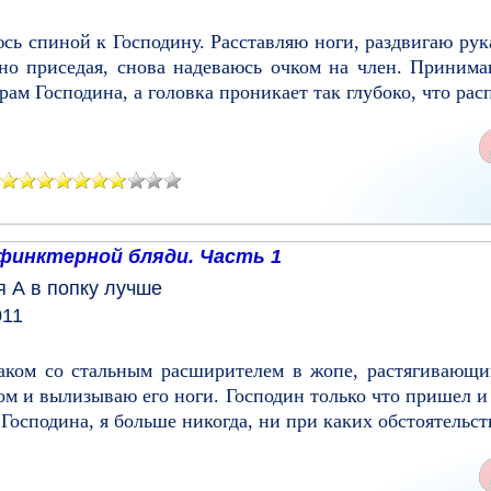
сь спиной к Господину. Расставляю ноги, раздвигаю рук
но приседая, снова надеваюсь очком на член. Принима
ам Господина, а головка проникает так глубоко, что расп
финктерной бляди. Часть 1
я
А в попку лучше
011
раком cо стальным расширителем в жопе, растягивающи
ом и вылизываю его ноги. Господин только что пришел и
 Господина, я больше никогда, ни при каких обстоятельств