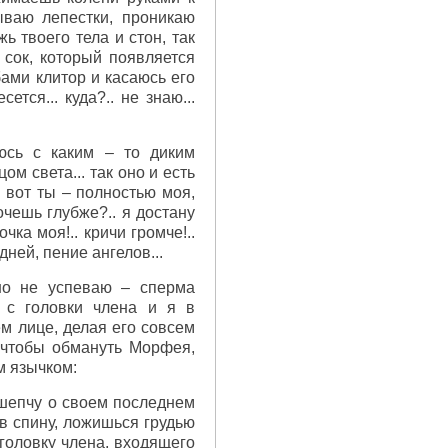
рываю лепестки, проникаю
ь твоего тела и стон, так
 сок, который появляется
бами клитор и касаюсь его
ся... куда?.. не знаю...
аюсь с каким – то диким
м света... так оно и есть
. вот ты – полностью моя,
чешь глубже?.. я достану
ка моя!.. кричи громче!..
дней, пение ангелов...
 но не успеваю – сперма
и с головки члена и я в
м лице, делая его совсем
. чтобы обмануть Морфея,
м язычком:
 шепчу о своем последнем
в спину, ложишься грудью
головку члена, входящего