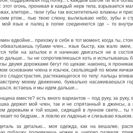
т тебя, поддерживая под попку... с каждым шагом ты все бо
: этот огонь, проникая в каждый нерв тела, взрывается м
чках, клиторе... твои губы так восхитительно влажны и при
воим ртом... пью твою слюну, вылизываю небо, зубы и с
то мой язык и палец в попке соединяются где – то внутр
зумен вдвойне... прихожу в себя в тот момент, когда ты, ст
обхватываешь губами член... язык быстр, как жало змеи,
тся тебе на затылок и я начинаю двигаться не в состо
но дальше... ты не сопротивляешься хоть и испытываешь б
лезы двумя дорожками бегут по щекам: наконец, я проника
ом основании члена и язычок, скользящий по моим яичкам.
кого сладострастия, растекающегося по телу: пальцы впив
навстречу моему движению, буквально насаживаешься гор
ешься, встаешь и мы идем дальше...
енщина вместе? есть много вариантов – под руку, за руку, 
дошка держит мой член, так и не спрятанный в джинсы, а
тем деревьям и той кошке, сидящей в лунном свете... ты 
екает по бедрам... я ловлю их ладонью и слизываю языком..
деталь за деталью... моя одежда, как на вешалке, распо
ую рубашку, поднимаешь ножки и, широко разведя, при