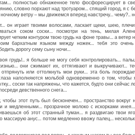
ам... полностью обнаженное тело фосфоресцирует в све
янию, словно порхают над тротуаром... спящий город, я с 
ночному ветру – мы движемся вперед навстречу... чему?.. не
т... он играет твоими волосами, ласкает щеки, шею, плечи,
ваться соком соски... посмотри на тень, милая Ален
ует четким контуром твою грудь на фоне травы... а ветер н
воим бархатным языком между ножек... тебя это очень
одить дорогу сему сыну ночи...
твоя грудь!.. я больше не могу себя контролировать... пал
изнью... они сжимают их, оттягивают и выкручивают... т
отпрянуть или оттолкнуть мои руки... эта боль порожда
глаза наполняются мольбой одновременно о том, чтобы 
ку... соски так напряжены, что кажется, будто они сейчас ло
посреди девственного снега...
, чтобы этот путь был бесконечен... пространство вокруг
 и медленными... прозрачное молоко с искорками инея..
иваешься об этот странный туман... я раздвигаю твои яг
 массирую анус... потом медленно ввожу палец... нескольк