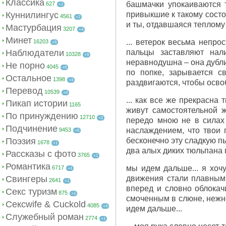
Классика
башмачки упокаиваются т
627
+1
Куннилингус
привыкшие к такому состо
4561
+2
и ты, отдавшаяся теплому 
Мастурбация
3207
+4
Минет
... ветерок весьма непрос
16203
+6
Наблюдатели
пальцы заставляют нали
10328
+9
неравнодушна – она дублир
Не порно
4045
+6
по попке, зарывается с
Остальное
1398
+4
раздвигаются, чтобы освоб
Перевод
10539
+4
... как все же прекрасна 
Пикап истории
1165
живут самостоятельной ж
По принуждению
12710
+2
передо мною не в силах 
Подчинение
наслаждением, что твои 
9453
+6
Поэзия
бесконечно эту сладкую пыт
1678
+1
два алых диких тюльпана 
Рассказы с фото
3765
+1
Романтика
мы идем дальше... я хочу
6717
+4
Свингеры
движения стали плавными
2641
+1
вперед и словно облокач
Секс туризм
875
+1
смоченным в слюне, нежно
Сексwife & Cuckold
4085
+4
идем дальше...
Служебный роман
2774
+1