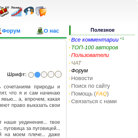
Полезное
Форум
О нас
+1
Все комментарии
ТОП-100 авторов
Пользователи
ЧАТ
Форум
Шрифт:
Новости
Поиск по сайту
ь сочетаниям природы и
пят, что я и сам начинаю
Помощь (
FAQ
)
вью... а, впрочем, какая
Связаться с нами
имеют право выказать свои
т наше уединение... твое
. пуговица за пуговицей...
й на моем плече... даже