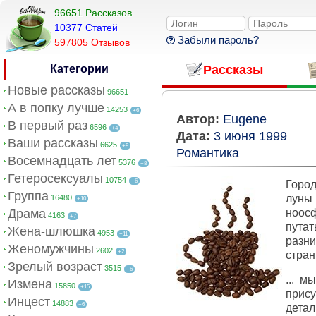
96651 Рассказов
10377 Cтатей
Забыли пароль?
597805 Отзывов
Категории
Рассказы
Новые рассказы
96651
А в попку лучше
14253
+6
Автор:
Eugene
В первый раз
6596
+4
Дата:
3 июня 1999
Ваши рассказы
6625
+9
Романтика
Восемнадцать лет
5376
+8
Гетеросексуалы
10754
+6
Город
Группа
луны
16480
+10
Драма
ноосф
4163
+7
путат
Жена-шлюшка
4953
+11
разни
Женомужчины
2602
+2
стран
Зрелый возраст
3515
+6
... м
Измена
15850
+15
прису
Инцест
14883
+6
детал