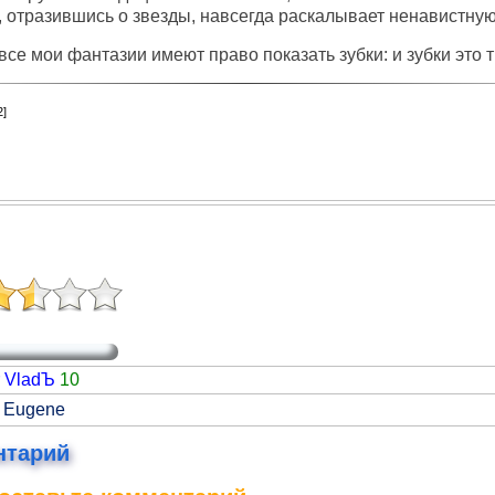
он, отразившись о звезды, навсегда раскалывает ненавистну
о все мои фантазии имеют право показать зубки: и зубки это 
2]
r VladЪ
10
а Eugene
нтарий