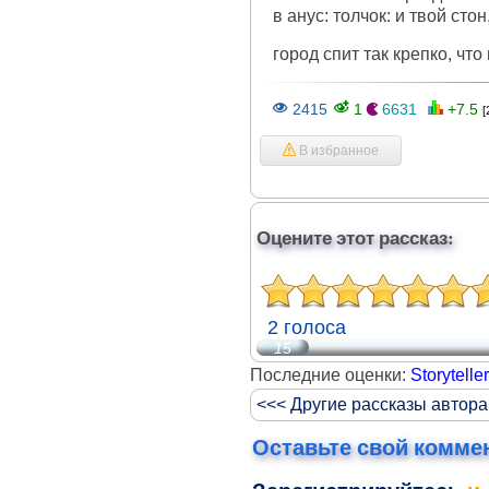
в анус: толчок: и твой ст
город спит так крепко, чт
2415
1
6631
+7.5
[
В избранное
Оцените этот рассказ:
2 голоса
15
Последние оценки:
Storytelle
<<< Другие рассказы автор
Оставьте свой комме