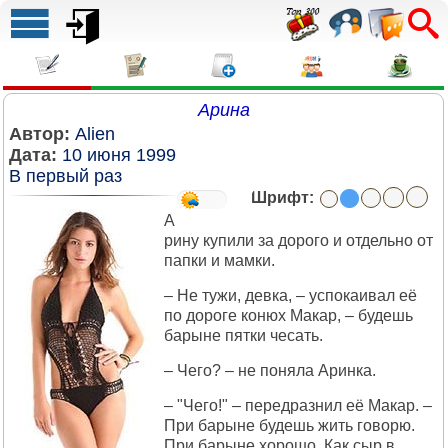
Арина
Автор:
Alien
Дата:
10 июня 1999
В первый раз
Шрифт:
А
рину купили за дорого и отдельно от
папки и мамки.
– Не тужи, девка, – успокаивал её
по дороге конюх Макар, – будешь
барыне пятки чесать.
– Чего? – не поняла Аринка.
– "Чего!" – передразнил её Макар. –
При барыне будешь жить говорю.
При барыне хорошо. Как сыр в