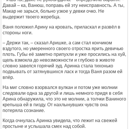
Давай – ка, Ванюш, поправь ей эту неисправность. А ты,
Макар не зарься, больно узкое у девки очко. Не
выдержит твоего жеребца.
Ваня положил Арину на кровать, приласкал и развёл в
стороны ноги.
– Держи так, – сказал Аришке, а сам стал кончиком
вздутого, но умеренного своего отростка ярить девичью
плоть. Губы её заметно припухли и уже просились на хуй,
щель взмокла до невозможности и глубоко в животе
словно завелся горячий зуд. Аринка стала тихонько
подвывать от затянувшихся ласк и тогда Ваня разом ей
впёр.
На миг словно взорвался вулкан и потом уже молнии
следовали одна за другой и лишь немного придя в себя
Арина обнаружила, что это не молнии, а толчки Ваниного
крепыша ей в пизду. От нахлынувших чувств она
потеряла сознание.
Когда очнулась Аринка увидела, что лежит на свежей
простыне и услышала смех над собой.