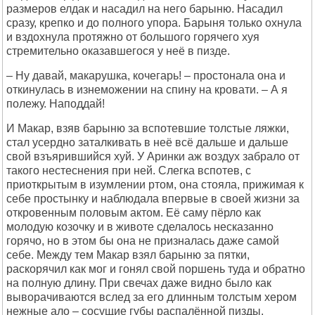
размеров елдак и насадил на него барыню. Насадил
сразу, крепко и до полного упора. Барыня только охнула
и вздохнула протяжно от большого горячего хуя
стремительно оказавшегося у неё в пизде.
– Ну давай, макарушка, кочегарь! – простонала она и
откинулась в изнеможении на спину на кровати. – А я
полежу. Наподдай!
И Макар, взяв барыню за вспотевшие толстые ляжки,
стал усердно заталкивать в неё всё дальше и дальше
свой взъярившийся хуй. У Аринки аж воздух забрало от
такого нестеснения при ней. Слегка вспотев, с
приоткрытым в изумлении ртом, она стояла, прижимая к
себе простынку и наблюдала впервые в своей жизни за
откровенным половым актом. Её саму пёрло как
молодую козочку и в животе сделалось несказанно
горячо, но в этом бы она не призналась даже самой
себе. Между тем Макар взял барыню за пятки,
раскорячил как мог и гонял свой поршень туда и обратно
на полную длину. При свечах даже видно было как
выворачиваются вслед за его длинным толстым хером
нежные ало – сосущие губы распалённой пизды.