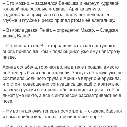
– Это можно, – засмеялся Ванюшка и нырнул кудрявой
головой под розовые ягодицы. Аринка ахнула,
задрожала и прикрыла глаза, пастушок целовал её
глубже и глубже и резко припал ртом к её влагалищу.
– Взмокла девка. Течёт, – определил Макар. – Сладкая
девка, Вань?
– Солоновата ещё! – оторвавшись сказал пастушок и
вновь припал языком к подающейся уже ему навстречу
пизде.
Арина ослабела, горячая волна в теле прошла, вместо
неё теперь были словно качели. Загнуть её такую уже не
составило большого труда и Аришка вдруг обнаружила,
что стоит совершенно согнувшись, да ещё старательно
разведя руками в стороны обе половинки щели, а её не
лижет уже никто, а все с интересом рассматривают её в
позе.
– Ну вот и целочку теперь посмотреть, – сказала барыня
и сама приблизилась к разгорячившейся норке.
– Ишь ты, даже не рукоблудила. – определила барыня. –