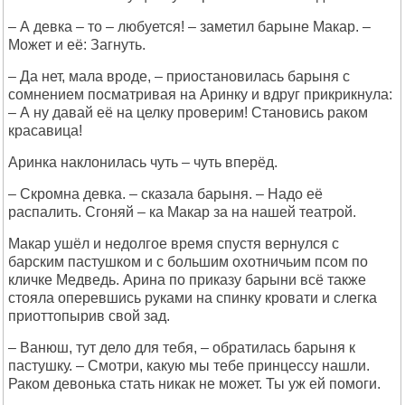
– А девка – то – любуется! – заметил барыне Макар. –
Может и её: Загнуть.
– Да нет, мала вроде, – приостановилась барыня с
сомнением посматривая на Аринку и вдруг прикрикнула:
– А ну давай её на целку проверим! Становись раком
красавица!
Аринка наклонилась чуть – чуть вперёд.
– Скромна девка. – сказала барыня. – Надо её
распалить. Сгоняй – ка Макар за на нашей театрой.
Макар ушёл и недолгое время спустя вернулся с
барским пастушком и с большим охотничьим псом по
кличке Медведь. Арина по приказу барыни всё также
стояла оперевшись руками на спинку кровати и слегка
приоттопырив свой зад.
– Ванюш, тут дело для тебя, – обратилась барыня к
пастушку. – Смотри, какую мы тебе принцессу нашли.
Раком девонька стать никак не может. Ты уж ей помоги.