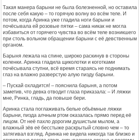
Такая манера барыни не была болезненной, но оставила
после себя какую – то горячую волну во всём теле. И
потом, когда Аринка уже гладила ноги барыни и
почёсывала ей розовые пятки – сама никак не могла
избавиться от горячего чувства во всём теле возникшего
при столь вольном обращении барыни с её девственным
органом.
Барыня лежала на спине, широко раскинув в стороны
коленки. Аринка гладила щиколотки и коготками
почёсывала ступни, всё время стараясь не поднимать
глаз на влажно разверстую алую пизду барыни.
– Пускай охладится! – пояснила барыня, а потом
заметив, что девка отводит глаза приказала: – И ляжки
мне, Ринка, гладь, да повыше бери.
Аринка стала поглаживать белые объёмные ляжки
барыни, пизда алчным ртом оказалась прямо перед её
лицом. От неё пахло дорогим душистым мылом, а
влажный зёв её бесстыже раскрытый словно чем – то
затягивал взгляд. Аринка не видела никогда так близко и