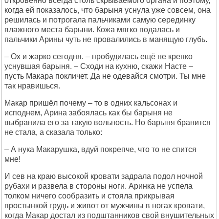
откровенно всегда столь скрываемого органа и поэтому,
когда ей показалось, что барыня уснула уже совсем, она
решилась и потрогала пальчиками самую серединку
влажного места барыни. Кожа мягко подалась и
пальчики Арины чуть не провалились в манящую глубь.
– Ох и жарко сегодня. – пробудилась ещё не крепко
уснувшая барыня. – Сходи на кухню, скажи Насте –
пусть Макара покличет. Да не одевайся смотри. Ты мне
так нравишься.
Макар пришёл почему – то в одних кальсонах и
исподнем, Арина забоялась как бы барыня не
выбранила его за такую вольность. Но барыня бранится
не стала, а сказала только:
– А нука Макарушка, вдуй покрепче, что то не спится
мне!
И сев на краю высокой кровати задрала подол ночной
рубахи и развела в стороны ноги. Аринка не успела
толком ничего сообразить и стояла прикрывая
простынкой грудь и живот от мужчины в ногах кровати,
когда Макар достал из подштанников свой внушительных