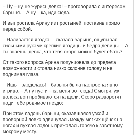
– Ну – ну, не журись девка! – проговорила с интересом
барыня. – А ну – ка, иди сюда.
И выпростала Арину из простыней, поставив прямо
перед собой.
– Наливается ягодка! – сказала барыня, ощупывая
сильными руками крепкие ягодицы и бёдра девицы. – А
ты знаешь, девка, что тебя скоро можно будет ебать?
От такого вопроса Арина попунцовела до предела
возможности и стояла низко склонив голову и не
поднимая глаза.
– Ишь – зарделась! – барыня была настроена явно
игриво. – А ну пусти – ка меня вот сюда! Смотри, уж
волоса вон пробиваются на щели. Скоро разворотят
поди тебе родимое гнездо:
При этом ладонь барыни, оказавшаяся узкой и
проворной ловко вдвинулась между мягких щёчек на
ногах и пухлая ладонь прижалась горячо к заветному
мокрому месту.