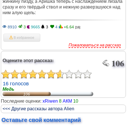
жинкину пизду, а Аришка теперь с наслаждением лизала
сразу и его твёрдый ствол и нежную разверзшуюся над
ним алую щель:
8910
3
9665
3
4
+6.64
[16]
В избранное
Пожаловаться на рассказ
Оцените этот рассказ:
106
16 голосов
Медь
106
Последние оценки:
xRiwen
8
АКМ
10
<<< Другие рассказы автора Alien
Оставьте свой комментарий