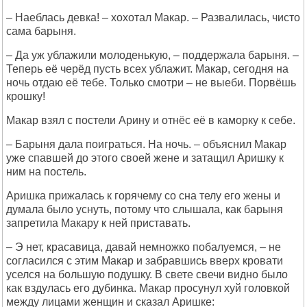
– Наеблась девка! – хохотал Макар. – Развалилась, чисто
сама барыня.
– Да уж ублажили молоденькую, – поддержала барыня. –
Теперь её черёд пусть всех ублажит. Макар, сегодня на
ночь отдаю её тебе. Только смотри – не выеби. Порвёшь
крошку!
Макар взял с постели Арину и отнёс её в каморку к себе.
– Барыня дала поиграться. На ночь. – объяснил Макар
уже спавшей до этого своей жене и затащил Аришку к
ним на постель.
Аришка прижалась к горячему со сна телу его жены и
думала было уснуть, потому что слышала, как барыня
запретила Макару к ней приставать.
– Э нет, красавица, давай немножко побалуемся, – не
согласился с этим Макар и забравшись вверх кровати
уселся на большую подушку. В свете свечи видно было
как вздулась его дубинка. Макар просунул хуй головкой
между лицами женщин и сказал Аришке: