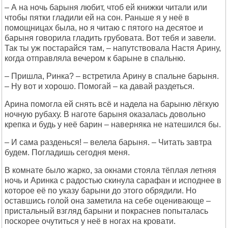
– А на ночь барыня любит, чтоб ей книжки читали или
чтобы пятки гладили ей на сон. Раньше я у неё в
помощницах была, но я читаю с пятого на десятое и
барыня говорила гладить грубовата. Вот тебя и завели.
Так ты уж постарайся там, – напутствовала Настя Арину,
когда отправляла вечером к барыне в спальню.
– Пришла, Ринка? – встретила Арину в спальне барыня.
– Ну вот и хорошо. Помогай – ка давай раздеться.
Арина помогла ей снять всё и надела на барыню лёгкую
ночную рубаху. В наготе барыня оказалась довольно
крепка и будь у неё барин – наверняка не натешился бы.
– И сама разденься! – велела барыня. – Читать завтра
будем. Погладишь сегодня меня.
В комнате было жарко, за окнами стояла тёплая летняя
ночь и Аринка с радостью скинула сарафан и исподнее в
которое её по указу барыни до этого обрядили. Но
оставшись голой она заметила на себе оценивающе –
пристальный взгляд барыни и покраснев попыталась
поскорее очутиться у неё в ногах на кровати.