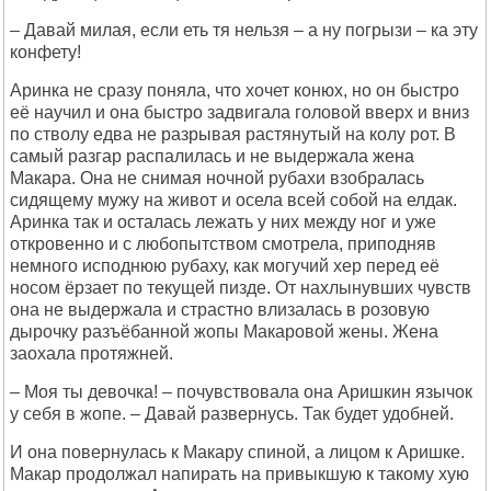
– Давай милая, если еть тя нельзя – а ну погрызи – ка эту
конфету!
Аринка не сразу поняла, что хочет конюх, но он быстро
её научил и она быстро задвигала головой вверх и вниз
по стволу едва не разрывая растянутый на колу рот. В
самый разгар распалилась и не выдержала жена
Макара. Она не снимая ночной рубахи взобралась
сидящему мужу на живот и осела всей собой на елдак.
Аринка так и осталась лежать у них между ног и уже
откровенно и с любопытством смотрела, приподняв
немного исподнюю рубаху, как могучий хер перед её
носом ёрзает по текущей пизде. От нахлынувших чувств
она не выдержала и страстно влизалась в розовую
дырочку разъёбанной жопы Макаровой жены. Жена
заохала протяжней.
– Моя ты девочка! – почувствовала она Аришкин язычок
у себя в жопе. – Давай развернусь. Так будет удобней.
И она повернулась к Макару спиной, а лицом к Аришке.
Макар продолжал напирать на привыкшую к такому хую