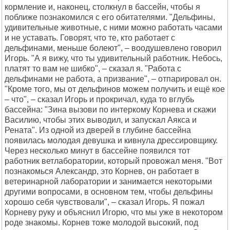
кормление и, наконец, столкнул в бассейн, чтобы я
поближе познакомился с его обитателями. "Дельфины,
удивительные животные, с ними можно работать часами
и не уставать. Говорят, что те, кто работает с
дельфинами, меньше болеют", – воодушевлено говорил
Игорь. "А я вижу, что ты удивительный работник. Небось,
платят то вам не шибко", – сказал я. "Работа с
дельфинами не работа, а призвание", – отпарировал он.
"Кроме того, мы от дельфинов можем получить и ещё кое
– что", – сказал Игорь и прокричал, куда то вглубь
бассейна: "Зина вызови по интеркому Корнева и скажи
Василию, чтобы этих выводил, и запускал Аякса и
Рената". Из одной из дверей в глубине бассейна
появилась молодая девушка и кивнула дрессировщику.
Через несколько минут в бассейне появился тот
работник ветлаборатории, который провожал меня. "Вот
познакомься Александр, это Корнев, он работает в
ветеринарной лаборатории и занимается некоторыми
другими вопросами, в основном тем, чтобы дельфины
хорошо себя чувствовали", – сказал Игорь. Я пожал
Корневу руку и объяснил Игорю, что мы уже в некотором
роде знакомы. Корнев тоже молодой высокий, под