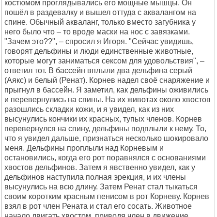
костюмом проглядывались его мощные мышцы. Он
пошёл в раздевалку и вышел оттуда с аквалангом на
спине. Обычный акваланг, только вместо загубника у
него было что – то вроде маски на нос с завязками.
"Зачем это??", – спросил я Игоря. "Сейчас увидишь,
говорят дельфины и люди единственные животные,
которые могут заниматься сексом для удовольствия", –
ответил тот. В бассейн вплыли два дельфина серый
(Аякс) и белый (Ренат). Корнев надел своё снаряжение и
прыгнул в бассейн. Я заметил, как дельфины оживились
и перевернулись на спины. На их животах около хвостов
разошлись складки кожи, и я увидел, как из них
высунулись кончики их красных, тупых членов. Корнев
перевернулся на спину, дельфины подплыли к нему. То,
что я увидел дальше, признаться несколько шокировало
меня. Дельфины проплыли над Корневым и
остановились, когда его рот поравнялся с основаниями
хвостов дельфинов. Затем я явственно увидел, как у
дельфинов наступила полная эрекция, и их члены
высунулись на всю длину. Затем Ренат стал тыкаться
своим коротким красным пенисом в рот Корневу. Корнев
взял в рот член Рената и стал его сосать. Животное
начало двигать хвостом, приводя член в движение.