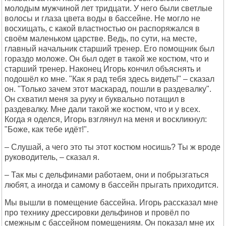
молодым мужчиной лет тридцати. У него были светлые
волосы и глаза цвета воды в бассейне. Не могло не
восхищать, с какой властностью он распоряжался в
своём маленьком царстве. Ведь, по сути, на месте,
главный начальник старший тренер. Его помощник был
гораздо моложе. Он был одет в такой же костюм, что и
старший тренер. Наконец Игорь кончил объяснять и
подошёл ко мне. "Как я рад тебя здесь видеть!" – сказал
он. "Только зачем этот маскарад, пошли в раздевалку".
Он схватил меня за руку и буквально потащил в
раздевалку. Мне дали такой же костюм, что и у всех.
Когда я оделся, Игорь взглянул на меня и воскликнул:
"Боже, как тебе идёт!".
– Слушай, а чего это ты этот костюм носишь? Ты ж вроде
руководитель, – сказал я.
– Так мы с дельфинами работаем, они и побрызгаться
любят, а иногда и самому в бассейн прыгать приходится.
Мы вышли в помещение бассейна. Игорь рассказал мне
про технику дрессировки дельфинов и провёл по
смежным с бассейном помещениям. Он показал мне их