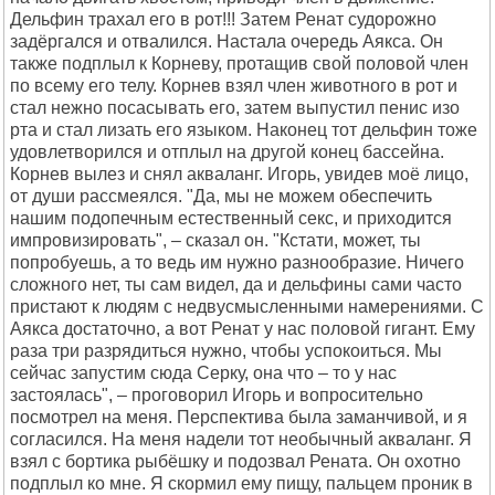
Дельфин трахал его в рот!!! Затем Ренат судорожно
задёргался и отвалился. Настала очередь Аякса. Он
также подплыл к Корневу, протащив свой половой член
по всему его телу. Корнев взял член животного в рот и
стал нежно посасывать его, затем выпустил пенис изо
рта и стал лизать его языком. Наконец тот дельфин тоже
удовлетворился и отплыл на другой конец бассейна.
Корнев вылез и снял акваланг. Игорь, увидев моё лицо,
от души рассмеялся. "Да, мы не можем обеспечить
нашим подопечным естественный секс, и приходится
импровизировать", – сказал он. "Кстати, может, ты
попробуешь, а то ведь им нужно разнообразие. Ничего
сложного нет, ты сам видел, да и дельфины сами часто
пристают к людям с недвусмысленными намерениями. С
Аякса достаточно, а вот Ренат у нас половой гигант. Ему
раза три разрядиться нужно, чтобы успокоиться. Мы
сейчас запустим сюда Серку, она что – то у нас
застоялась", – проговорил Игорь и вопросительно
посмотрел на меня. Перспектива была заманчивой, и я
согласился. На меня надели тот необычный акваланг. Я
взял с бортика рыбёшку и подозвал Рената. Он охотно
подплыл ко мне. Я скормил ему пищу, пальцем проник в