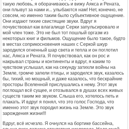
такую любовь, я оборачиваюсь и вижу Аякса и Рената,
они плывут за нами и... улыбаются нам! Нет, конечно, не
совсем, но именно таким было субъективное ощущение.
Они издают тихие свистящие звуки. Вдруг я
почувствовал как влагалище Серки запульсировало и
мой член тоже. Это не был тот пошлый оргазм из
некоторых книг и фильмов. Ощущение было такое, будто
в местах соприкосновения наших с Серкой шкур
зародился огненный шар света и тепла и он поглотил
нас, Аякса и Рената. Я почувствовал, как он рос и
накрывал страны и континенты и вдруг, я каким то
чувством услышал, как на секунду затихли войны на
Земле, громче запели птицы, и зародился звук, казалось
бы, тихий, но мощный, и даже казалось, что бескрайние
просторы Вселенной прислушались к нему. Этот звук
поглощал всё сущее, и отозывался в душах всех живых
существ таким же звуком. Слыша его, хотелось петь и
плакать. И вдруг я понял, что это голос Господа, что
именно этот звук породил жизнь на Земле. Это звук
зарождения жизни!!!
Вдруг, всё исчезло. Я очнулся на бортике бассейна,