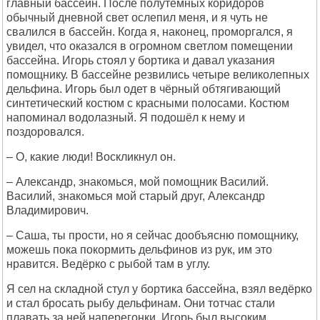
главный бассейн. После полутёмных коридоров
обычный дневной свет ослепил меня, и я чуть не
свалился в бассейн. Когда я, наконец, проморгался, я
увидел, что оказался в огромном светлом помещении
бассейна. Игорь стоял у бортика и давал указания
помощнику. В бассейне резвились четыре великолепных
дельфина. Игорь был одет в чёрный обтягивающий
синтетический костюм с красными полосами. Костюм
напоминал водолазный. Я подошёл к нему и
поздоровался.
– О, какие люди! Воскликнул он.
– Александр, знакомься, мой помощник Василий.
Василий, знакомься мой старый друг, Александр
Владимирович.
– Саша, ты прости, но я сейчас дообъясню помощнику,
можешь пока покормить дельфинов из рук, им это
нравится. Ведёрко с рыбой там в углу.
Я сел на складной стул у бортика бассейна, взял ведёрко
и стал бросать рыбу дельфинам. Они тотчас стали
плавать за ней наперегонки. Игорь был высоким