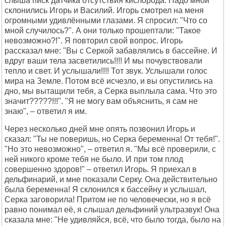
слыша писк датчика отсутствия кислорода. Надо мной
склонились Игорь и Василий. Игорь смотрел на меня
огромными удивлёнными глазами. Я спросил: "Что со
мной случилось?". А они только прошептали: "Такое
невозможно?!". Я повторил свой вопрос. Игорь
рассказал мне: "Вы с Серкой забавлялись в бассейне. И
вдруг ваши тела засветились!!!! И мы почувствовали
тепло и свет. И услышали!!!! Тот звук. Услышали голос
мира на Земле. Потом всё исчезло, и вы опустились на
дно, мы вытащили тебя, а Серка выплыла сама. Что это
значит?????!!!". "Я не могу вам объяснить, я сам не
знаю", – ответил я им.
Через несколько дней мне опять позвонил Игорь и
сказал: "Ты не поверишь, но Серка беременна! От тебя!".
"Но это невозможно", – ответил я. "Мы всё проверили, с
ней никого кроме тебя не было. И при том плод
совершенно здоров!" – ответил Игорь. Я приехал в
дельфинарий, и мне показали Серку. Она действительно
была беременна! Я склонился к бассейну и услышал,
Серка заговорила! Притом не по человечески, но я всё
равно понимал её, я слышал дельфиний ультразвук! Она
сказала мне: "Не удивляйся, всё, что было тогда, было на