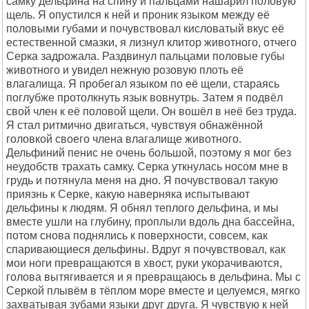
самку дельфина на спину и пальцами нашарил половую
щель. Я опустился к ней и проник языком между её
половыми губами и почувствовал кисловатый вкус её
естественной смазки, я лизнул клитор животного, отчего
Серка задрожала. Раздвинул пальцами половые губы
животного и увидел нежную розовую плоть её
влагалища. Я пробегал языком по её щели, стараясь
поглубже протолкнуть язык вовнутрь. Затем я подвёл
свой член к её половой щели. Он вошёл в неё без труда.
Я стал ритмично двигаться, чувствуя обнажённой
головкой своего члена влагалище животного.
Дельфиний пенис не очень большой, поэтому я мог без
неудобств трахать самку. Серка уткнулась носом мне в
грудь и потянула меня на дно. Я почувствовал такую
приязнь к Серке, какую наверняка испытывают
дельфины к людям. Я обнял теплого дельфина, и мы
вместе ушли на глубину, проплыли вдоль дна бассейна,
потом снова поднялись к поверхности, совсем, как
спаривающиеся дельфины. Вдруг я почувствовал, как
мои ноги превращаются в хвост, руки укорачиваются,
голова вытягивается и я превращаюсь в дельфина. Мы с
Серкой плывём в тёплом море вместе и целуемся, мягко
захватывая зубами языки друг друга. Я чувствую к ней