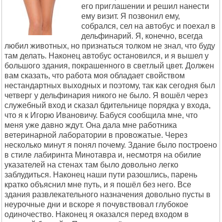
его приглашении и решил нанести
ему визит. Я позвонил ему,
собрался, сел на автобус и поехал в
дельфинарий. Я, конечно, всегда
любил животных, но признаться толком не знал, что буду
там делать. Наконец автобус остановился, и я вышел у
большого здания, покрашенного в светлый цвет. Должен
вам сказать, что работа моя обладает свойством
нестандартных выходных и поэтому, так как сегодня был
четверг у дельфинария никого не было. Я вошёл через
служебный вход и сказал бдительнице порядка у входа,
что я к Игорю Ивановичу. Бабуся сообщила мне, что
меня уже давно ждут. Она дала мне работника
ветеринарной лаборатории в провожатые. Через
несколько минут я понял почему. Здание было построено
в стиле лабиринта Минотавра и, несмотря на обилие
указателей на стенах там было довольно легко
заблудиться. Наконец наши пути разошлись, парень
кратко объяснил мне путь, и я пошёл без него. Все
здания развлекательного назначения довольно пусты в
неурочные дни и вскоре я почувствовал глубокое
одиночество. Наконец я оказался перед входом в