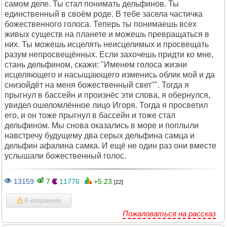
самом деле. Ты стал понимать дельфинов. Ты
единственный в своём роде. В тебе засела частичка
божественного голоса. Теперь ты понимаешь всех
живых существ на планете и можешь превращаться в
них. Ты можешь исцелять неисцелимых и просвещать
разум непросвещённых. Если захочешь придти ко мне,
стань дельфином, скажи: "Именем голоса жизни
исцеляющего и насыщающего изменись облик мой и да
снизойдёт на меня божественный свет"". Тогда я
прыгнул в бассейн и произнёс эти слова, я обернулся,
увидел ошеломлённое лицо Игоря. Тогда я просветил
его, и он тоже прыгнул в бассейн и тоже стал
дельфином. Мы снова оказались в море и поплыли
навстречу будущему два серых дельфина самца и
дельфин афалина самка. И ещё не один раз они вместе
услышали божественный голос.
13159
7
11776
+5.23
[22]
В избранное
Пожаловаться на рассказ