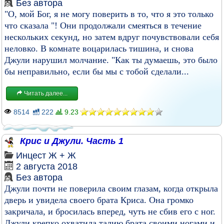
Без автора
"О, мой Бог, я не могу поверить в то, что я это только
что сказала "! Они продолжали смеяться в течение
нескольких секунд, но затем вдруг почувствовали себя
неловко. В комнате воцарилась тишина, и снова
Джули нарушил молчание. "Как ты думаешь, это было
бы неправильно, если бы мы с тобой сделали...
Читать далее...
8514
222
9.23
Крис и Джули. Часть 1
Инцест
Ж + Ж
2 августа 2018
Без автора
Джули почти не поверила своим глазам, когда открыла
дверь и увидела своего брата Криса. Она громко
закричала, и бросилась вперед, чуть не сбив его с ног.
Джули крепко охватила талию брата своими ногами и