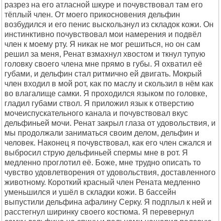
разрез на его атласной шкуре и почувствовал там его
тёплый член. От моего прикосновения дельфин
возбудился и его пенис выскользнул из складок кожи. Он
инстинктивно почувствовал мои намерения и подвёл
член к моему рту. Я никак не мог решиться, но он сам
решил за меня, Ренат взмахнул хвостом и ткнул тупую
головку своего члена мне прямо в губы. Я охватил её
губами, и дельфин стал ритмично ей двигать. Мокрый
член входил в мой рот, как по маслу и скользил в нём как
во влагалище самки. Я проходился языком по головке,
гладил губами ствол. Я приложил язык к отверстию
мочеиспускательного канала и почувствовал вкус
дельфиньей мочи. Ренат закрыл глаза от удовольствия, и
мы продолжали заниматься своим делом, дельфин и
человек. Наконец я почувствовал, как его член сжался и
выбросил струю дельфиньей спермы мне в рот. Я
медленно проглотил её. Боже, мне трудно описать то
чувство удовлетворения от удовольствия, доставленного
животному. Короткий красный член Рената медленно
уменьшился и ушёл в складки кожи. В бассейн
выпустили дельфина афалину Серку. Я подплыл к ней и
расстегнул ширинку своего костюма. Я перевернул