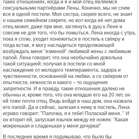
таких отношениях, когда и я и мой отец являемся
сексуальными партнёрами Лены. Конечно, мы не спим
все в одной постели. Моя сестра, скорее всего, не знает
о нашем семейном секрете, но вот когда её нет дома
отец может, даже при мне, заглянуть в душ к Лене и
совсем не для того, что бы помыться. Лена иногда с утра,
пока я сплю, уходит понежиться в постель к свёкру и
тогда встав, я могу насладиться продолжающей
возбуждать меня "изменой" любимой жены с любимым
папой. Лена говорит, что она необычайно довольна
такой ситуацией: получая в постели со мной
наслаждение от молодого темперамента, задора и
чувственности, основанной на любви, а со свёкром от
опытности, нежности и какого – то ощущения
запретности. И в правду, такие отношения далеко не
обычны и, кроме того, что она младше его на 20 лет, он
ей тоже почти отец. Ведь войдя в наш дом, она назвала
его папой. Да и сейчас, залезая к нему в постель, Лена
игриво говорит: "Папочка, я к тебе! Поласкай меня. " И
он вторит ей, запуская язычок между её ножек: "Какая
мокренькая и сладенькая у меня дочурка!"
В последнее время я подумываю, что было бы