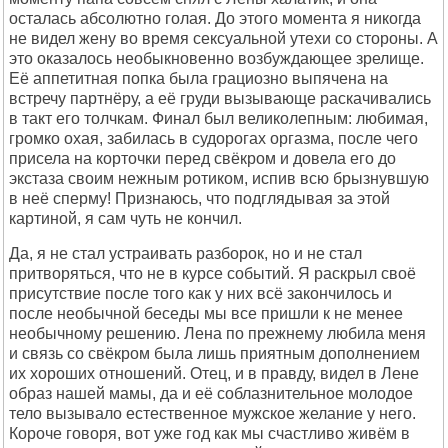
осталась абсолютно голая. До этого момента я никогда
не видел жену во время сексуальной утехи со стороны. А
это оказалось необыкновенно возбуждающее зрелище.
Её аппетитная попка была грациозно выпячена на
встречу партнёру, а её груди вызывающе раскачивались
в такт его толчкам. Финал был великолепным: любимая,
громко охая, забилась в судорогах оргазма, после чего
присела на корточки перед свёкром и довела его до
экстаза своим нежным ротиком, испив всю брызнувшую
в неё сперму! Признаюсь, что подглядывая за этой
картиной, я сам чуть не кончил.
Да, я не стал устраивать разборок, но и не стал
притворяться, что не в курсе событий. Я раскрыл своё
присутствие после того как у них всё закончилось и
после необычной беседы мы все пришли к не менее
необычному решению. Лена по прежнему любила меня
и связь со свёкром была лишь приятным дополнением
их хороших отношений. Отец, и в правду, видел в Лене
образ нашей мамы, да и её соблазнительное молодое
тело вызывало естественное мужское желание у него.
Короче говоря, вот уже год как мы счастливо живём в