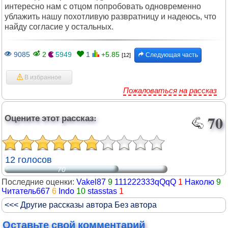
интересно нам с отцом попробовать одновременно
ублажить нашу похотливую развратницу и надеюсь, что
найду согласие у остальных.
9085
2
5949
1
+5.85
Следующая часть
[12]
В избранное
Пожаловаться на рассказ
Оцените этот рассказ:
70
12 голосов
70
Последние оценки:
Vakel87
9
111222333qQqQ
1
Наколю
9
Читатель667
6
Indo
10
stasstas
1
<<< Другие рассказы автора Без автора
Оставьте свой комментарий