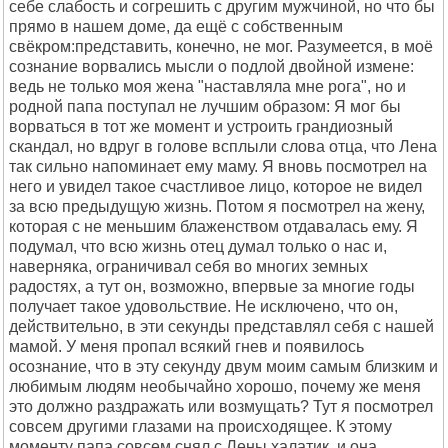
себе слабость и согрешить с другим мужчиной, но что бы
прямо в нашем доме, да ещё с собственным
свёкром:представить, конечно, не мог. Разумеется, в моё
сознание ворвались мысли о подлой двойной измене:
ведь не только моя жена "наставляла мне рога", но и
родной папа поступал не лучшим образом: Я мог бы
ворваться в тот же момент и устроить грандиозный
скандал, но вдруг в голове всплыли слова отца, что Лена
так сильно напоминает ему маму. Я вновь посмотрел на
него и увидел такое счастливое лицо, которое не видел
за всю предыдущую жизнь. Потом я посмотрел на жену,
которая с не меньшим блаженством отдавалась ему. Я
подумал, что всю жизнь отец думал только о нас и,
наверняка, ограничивал себя во многих земных
радостях, а тут он, возможно, впервые за многие годы
получает такое удовольствие. Не исключено, что он,
действительно, в эти секунды представлял себя с нашей
мамой. У меня пропал всякий гнев и появилось
осознание, что в эту секунду двум моим самым близким и
любимым людям необычайно хорошо, почему же меня
это должно раздражать или возмущать? Тут я посмотрел
совсем другими глазами на происходящее. К этому
моменту папа совсем снял с Лены халатик, и она