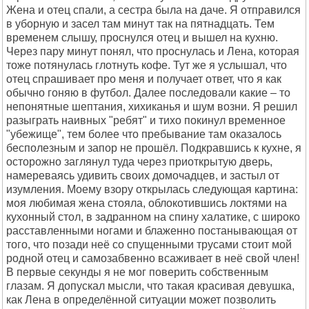
Жена и отец спали, а сестра была на даче. Я отправился
в уборную и засел там минут так на пятнадцать. Тем
временем слышу, проснулся отец и вышел на кухню.
Через пару минут понял, что проснулась и Лена, которая
тоже потянулась глотнуть кофе. Тут же я услышал, что
отец спрашивает про меня и получает ответ, что я как
обычно гоняю в футбол. Далее последовали какие – то
непонятные шептания, хихиканья и шум возни. Я решил
разыграть наивных "ребят" и тихо покинул временное
"убежище", тем более что пребывание там оказалось
бесполезным и запор не прошёл. Подкравшись к кухне, я
осторожно заглянул туда через приоткрытую дверь,
намереваясь удивить своих домочадцев, и застыл от
изумления. Моему взору открылась следующая картина:
моя любимая жена стояла, облокотившись локтями на
кухонный стол, в задранном на спину халатике, с широко
расставленными ногами и блаженно постанывающая от
того, что позади неё со спущенными трусами стоит мой
родной отец и самозабвенно всаживает в неё свой член!
В первые секунды я не мог поверить собственным
глазам. Я допускал мысли, что такая красивая девушка,
как Лена в определённой ситуации может позволить