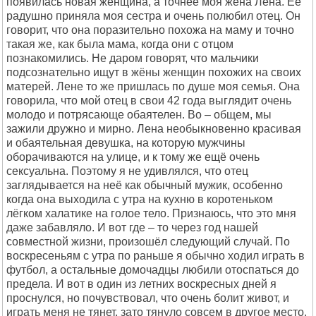
появилась новая женщина, а точнее моя жена Лена. Её
радушно приняла моя сестра и очень полюбил отец. Он
говорит, что она поразительно похожа на маму и точно
такая же, как была мама, когда они с отцом
познакомились. Не даром говорят, что мальчики
подсознательно ищут в жёны женщин похожих на своих
матерей. Лене то же пришлась по душе моя семья. Она
говорила, что мой отец в свои 42 года выглядит очень
молодо и потрясающе обаятелен. Во – общем, мы
зажили дружно и мирно. Лена необыкновенно красивая
и обаятельная девушка, на которую мужчины
оборачиваются на улице, и к тому же ещё очень
сексуальна. Поэтому я не удивлялся, что отец
заглядывается на неё как обычный мужик, особенно
когда она выходила с утра на кухню в коротеньком
лёгком халатике на голое тело. Признаюсь, что это мня
даже забавляло. И вот где – то через год нашей
совместной жизни, произошёл следующий случай. По
воскресеньям с утра по раньше я обычно ходил играть в
футбол, а остальные домочадцы любили отоспаться до
предела. И вот в один из летних воскресных дней я
проснулся, но почувствовал, что очень болит живот, и
играть меня не тянет, зато тянуло совсем в другое место.