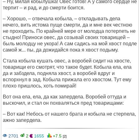
– Ну, милая кобылушка! Овес готов! А у самого сердце не
терпит – и рад, и до смерти боится.
– Хорошо, – отвечала кобыла, – откладывать дела
нечего, вить истома пуще смерти, да и мне век честною
не проходить. По крайней мере от молодца потерпеть не
стыдно! Приноси овес, да созывай своих товарищей –
быль молодцу не укора! А сам садись на мой хвост подле
самой ж... пы, да дожидайся пока я хвост подыму.
Стала кобыла кушать овес, а воробей сидит на хвосте,
товарищи его смотрят, что такое будет. Кобыла ела, ела
да и забздела, подняла хвост, а воробей вдруг и
вспорхнул в зад. Кобыла прижала его хвостом. Тут ему
плохо пришлось, хоть помирай!
Вот она ела, ела, да как запердела. Воробей оттуда и
выскочил, и стал он похваляться пред товарищами:
– Вот как! Небось от нашего брата и кобыла не стерпела,
ажно запердела.
2701
2
1655
+7.5
[2]