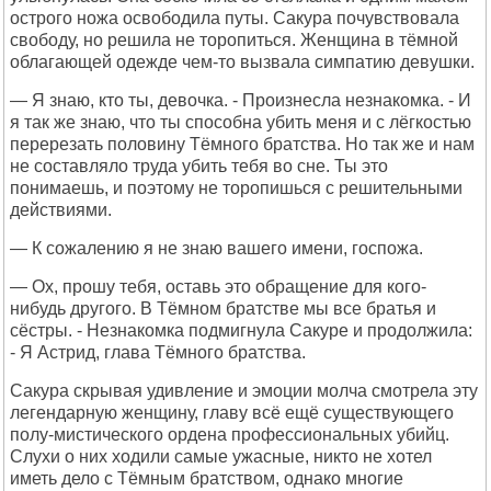
острого ножа освободила путы. Сакура почувствовала
свободу, но решила не торопиться. Женщина в тёмной
облагающей одежде чем-то вызвала симпатию девушки.
— Я знаю, кто ты, девочка. - Произнесла незнакомка. - И
я так же знаю, что ты способна убить меня и с лёгкостью
перерезать половину Тёмного братства. Но так же и нам
не составляло труда убить тебя во сне. Ты это
понимаешь, и поэтому не торопишься с решительными
действиями.
— К сожалению я не знаю вашего имени, госпожа.
— Ох, прошу тебя, оставь это обращение для кого-
нибудь другого. В Тёмном братстве мы все братья и
сёстры. - Незнакомка подмигнула Сакуре и продолжила:
- Я Астрид, глава Тёмного братства.
Сакура скрывая удивление и эмоции молча смотрела эту
легендарную женщину, главу всё ещё существующего
полу-мистического ордена профессиональных убийц.
Слухи о них ходили самые ужасные, никто не хотел
иметь дело с Тёмным братством, однако многие