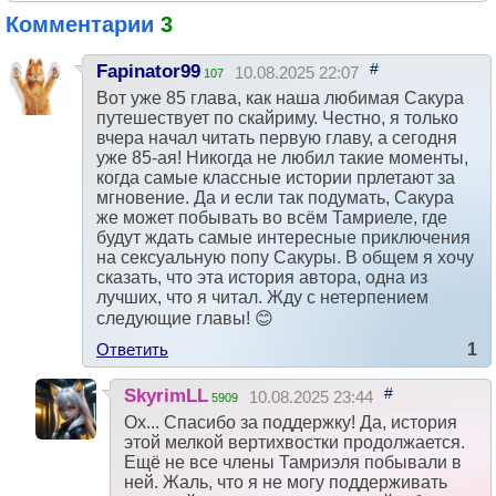
Комментарии
3
#
Fapinator99
10.08.2025 22:07
107
Вот уже 85 глава, как наша любимая Сакура
путешествует по скайриму. Честно, я только
вчера начал читать первую главу, а сегодня
уже 85-ая! Никогда не любил такие моменты,
когда самые классные истории прлетают за
мгновение. Да и если так подумать, Сакура
же может побывать во всём Тамриеле, где
будут ждать самые интересные приключения
на сексуальную попу Сакуры. В общем я хочу
сказать, что эта история автора, одна из
лучших, что я читал. Жду с нетерпением
следующие главы! 😊
Ответить
1
#
SkyrimLL
10.08.2025 23:44
5909
Ох... Спасибо за поддержку! Да, история
этой мелкой вертихвостки продолжается.
Ещё не все члены Тамриэля побывали в
ней. Жаль, что я не могу поддерживать