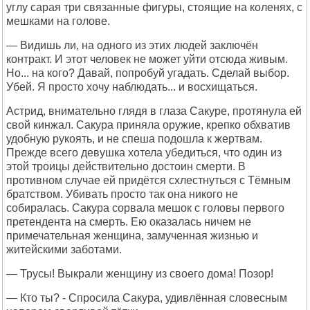
углу сарая три связанные фигуры, стоящие на коленях, с
мешками на голове.
— Видишь ли, на одного из этих людей заключён
контракт. И этот человек не может уйти отсюда живым.
Но... на кого? Давай, попробуй угадать. Сделай выбор.
Убей. Я просто хочу наблюдать... и восхищаться.
Астрид, внимательно глядя в глаза Сакуре, протянула ей
свой кинжал. Сакура приняла оружие, крепко обхватив
удобную рукоять, и не спеша подошла к жертвам.
Прежде всего девушка хотела убедиться, что один из
этой троицы действительно достоин смерти. В
противном случае ей придётся схлестнуться с Тёмным
братством. Убивать просто так она никого не
собиралась. Сакура сорвала мешок с головы первого
претендента на смерть. Ею оказалась ничем не
примечательная женщина, замученная жизнью и
житейскими заботами.
— Трусы! Выкрали женщину из своего дома! Позор!
— Кто ты? - Спросила Сакура, удивлённая словесным