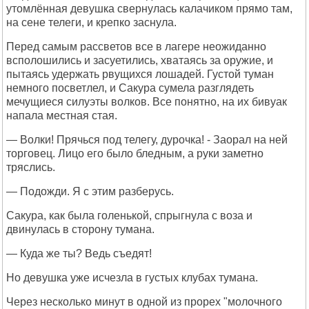
утомлённая девушка свернулась калачиком прямо там,
на сене телеги, и крепко заснула.
Перед самым рассветов все в лагере неожиданно
всполошились и засуетились, хватаясь за оружие, и
пытаясь удержать рвущихся лошадей. Густой туман
немного посветлел, и Сакура сумела разглядеть
мечущиеся силуэты волков. Все понятно, на их бивуак
напала местная стая.
— Волки! Прячься под телегу, дурочка! - Заорал на ней
торговец. Лицо его было бледным, а руки заметно
тряслись.
— Подожди. Я с этим разберусь.
Сакура, как была голенькой, спрыгнула с воза и
двинулась в сторону тумана.
— Куда же ты? Ведь съедят!
Но девушка уже исчезла в густых клубах тумана.
Через несколько минут в одной из прорех "молочного