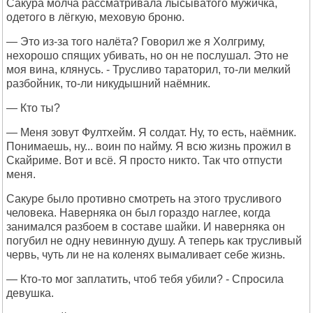
Сакура молча рассматривала лысыватого мужичка,
одетого в лёгкую, меховую броню.
— Это из-за того налёта? Говорил же я Холгриму,
нехорошо спящих убивать, но он не послушал. Это не
моя вина, клянусь. - Трусливо тараторил, то-ли мелкий
разбойник, то-ли никудышний наёмник.
— Кто ты?
— Меня зовут Фултхейм. Я солдат. Ну, то есть, наёмник.
Понимаешь, ну... воин по найму. Я всю жизнь прожил в
Скайриме. Вот и всё. Я просто никто. Так что отпусти
меня.
Сакуре было противно смотреть на этого трусливого
человека. Наверняка он был гораздо наглее, когда
занимался разбоем в составе шайки. И наверняка он
погубил не одну невинную душу. А теперь как трусливый
червь, чуть ли не на коленях вымаливает себе жизнь.
— Кто-то мог заплатить, чтоб тебя убили? - Спросила
девушка.