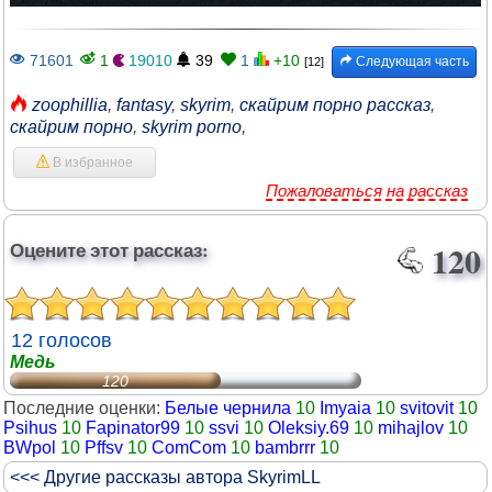
71601
1
19010
39
1
+10
Следующая часть
[12]
zoophillia
,
fantasy
,
skyrim
,
скайрим порно рассказ
,
скайрим порно
,
skyrim porno
,
В избранное
Пожаловаться на рассказ
Оцените этот рассказ:
120
12 голосов
Медь
120
Последние оценки:
Белые чернила
10
Imyaia
10
svitovit
10
Psihus
10
Fapinator99
10
ssvi
10
Oleksiy.69
10
mihajlov
10
BWpol
10
Pffsv
10
ComCom
10
bambrrr
10
<<< Другие рассказы автора SkyrimLL