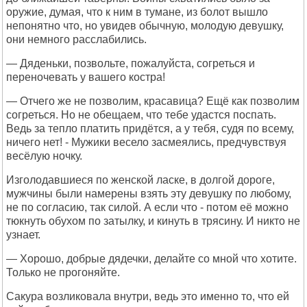
оружие, думая, что к ним в тумане, из болот вышло
непонятно что, но увидев обычную, молодую девушку,
они немного расслабились.
— Дяденьки, позвольте, пожалуйста, согреться и
переночевать у вашего костра!
— Отчего же не позволим, красавица? Ещё как позволим
согреться. Но не обещаем, что тебе удастся поспать.
Ведь за тепло платить придётся, а у тебя, судя по всему,
ничего нет! - Мужики весело засмеялись, предчувствуя
весёлую ночку.
Изголодавшиеся по женской ласке, в долгой дороге,
мужчины были намерены взять эту девушку по любому,
не по согласию, так силой. А если что - потом её можно
тюкнуть обухом по затылку, и кинуть в трясину. И никто не
узнает.
— Хорошо, добрые дядечки, делайте со мной что хотите.
Только не прогоняйте.
Сакура возликовала внутри, ведь это именно то, что ей