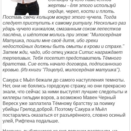
жертвы - для этого используй
сердце, череп, кости и плоть.
Поставь свечи кольцом вокруг этого чучела. Тогда
следует приступить к самому ритуалу. Несколько раз
ударь чучело кинжалом, смазанным соком лепестков
паслёна, и шёпотом молись при этом: "Милосердная
Матушка, пошли мне своё дитя, ибо грехи
недостойных должны быть омыты в крови и страхе."
Затем жди, чадо, ибо отец ужаса Ситис награждает
терпеливых. Тебя посетит представитель Тёмного
братства. Сие есть начало договора, подписанношо
кровью. (Из книги "Поцелуй, милосердная матушка").
Сакура с Мьёл бежали до самого наступления темноты.
Нет, они не боялись городскую стражу, но они прекрасно
знали, что сейчас за ними выступят лучшие следопыты и
киллеры гильдии воров, а возможно Мавен Черный
Вереск уже заплатила Тёмному братству за поимку
убийцы Грелод доброй. Поэтому Сакура и Мьёл
постарались оказаться от разъярённого, словно осиный
улей, Рифтена подальше.