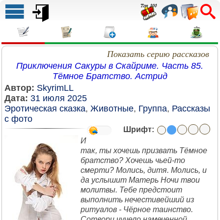
Показать серию рассказов
Приключения Сакуры в Скайриме. Часть 85.
Тёмное Братство. Астрид
Автор:
SkyrimLL
Дата:
31 июля 2025
Эротическая сказка
,
Животные
,
Группа
,
Рассказы
с фото
Шрифт:
И
так, ты хочешь призвать Тёмное
братство? Хочешь чьей-то
смерти? Молись, дитя. Молись, и
да услышит Матерь Ночи твои
молитвы. Тебе предстоит
выполнить нечестивейший из
ритуалов - Чёрное таинство.
Сотвори чучело намеченной