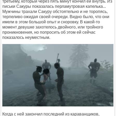
третьему, который через пять минут кончил ей внутрь. Из
письки Сакуры показалась перламутровая капелька...
Мужчины трахали Сакуру обстоятельно и не торопясь,
терпеливо ожидая своей очереди. Видно было, что они
имели в этом большой опыт и сноровку. В какой-то
момент девушке захотелось двойного, или тройного
проникновения, но попросить об этом ей сейчас
показалось неуместным.
Когда с ней закончил последний из караванщиков,