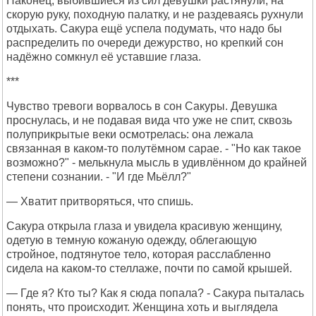
Наконец, выбившиеся из сил девушки растянули, на
скорую руку, походную палатку, и не раздеваясь рухнули
отдыхать. Сакура ещё успела подумать, что надо бы
распределить по очереди дежурство, но крепкий сон
надёжно сомкнул её уставшие глаза.
***
Чувство тревоги ворвалось в сон Сакуры. Девушка
проснулась, и не подавая вида что уже не спит, сквозь
полуприкрытые веки осмотрелась: она лежала
связанная в каком-то полутёмном сарае. - "Но как такое
возможно?" - мелькнула мысль в удивлённом до крайней
степени сознании. - "И где Мьёлл?"
— Хватит притворяться, что спишь.
Сакура открыла глаза и увидела красивую женщину,
одетую в темную кожаную одежду, облегающую
стройное, подтянутое тело, которая расслабленно
сидела на каком-то стеллаже, почти по самой крышей.
— Где я? Кто ты? Как я сюда попала? - Сакура пыталась
понять, что происходит. Женщина хоть и выглядела