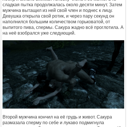
сладкая пытка продолжалась около десяти минут. Затем
мужчина вытащил из ней свой член и поднес к лицу.
Девушка открыла свой ротик, и через пару секунд он
наполнился большим количеством горьковатой, от
выпитого пива, спермы. Сакура жадно всё проглотила. А
на неё взобрался уже следующий.
Второй мужчина кончил на её грудь и живот. Сакура
размазала сперму по себе и лукаво подмигнула