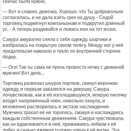
сейчас было нужно.
— Вот и славно, девочка. Хорошо, что Ты добровольно
согласилась, и не дала взять грех на душу. - Седой
торговец подмигнул компаньонам и подкрутил длинный
ус. - А теперь раздевайся и ложись вон на тот возок.
Сакура аккуратно сняла с себя одежду, шортики и
взобралась на покрытую сеном телегу. Между ног у неё
предательски намокло и текло по внутренней стороне
бёдер.
— Ого! Так ты сама не прочь провести ночку с дюжиной
мужчин! Вот дела...
Торговец развязал шнурок портков, скинул верхнюю
одежду, и первым завалился на девушку. Сакура
почувствовав, как в её изголодавшуюся, мокрую писечку
входит напряжённый член, невольно охнула, и
мгновенно растворилась в экстазе наслаждения.
Мужчина трахал её не торопясь, смакуя и наслаждаясь
каждым собственным движением. Сакура чувствовала,
как он вдавливается в неё, прижимаясь лобком к её
лобку, и сильно вжимая головку члена к её матке. Эта