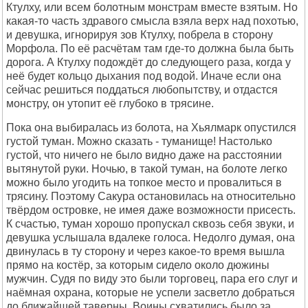
Ктулху, или всем болотным монстрам вместе взятым. Но
какая-то часть здравого смысла взяла верх над похотью,
и девушка, игнорируя зов Ктулху, побрела в сторону
Морфола. По её расчётам там где-то должна была быть
дорога. А Ктулху подождёт до следующего раза, когда у
неё будет кольцо дыхания под водой. Иначе если она
сейчас решиться поддаться любопытству, и отдастся
монстру, он утопит её глубоко в трясине.
Пока она выбиралась из болота, на Хьялмарк опустился
густой туман. Можно сказать - туманище! Настолько
густой, что ничего не было видно даже на расстоянии
вытянутой руки. Ночью, в такой туман, на болоте легко
можно было угодить на топкое место и провалиться в
трясину. Поэтому Сакура остановилась на относительно
твёрдом островке, не имея даже возможности присесть.
К счастью, туман хорошо пропускал сквозь себя звуки, и
девушка услышала вдалеке голоса. Недолго думая, она
двинулась в ту сторону и через какое-то время вышла
прямо на костёр, за которым сидело около дюжины
мужчин. Судя по виду это были торговец, пара его слуг и
наёмная охрана, которые не успели засветло добраться
до ближайшей таверны. Воины схватились было за