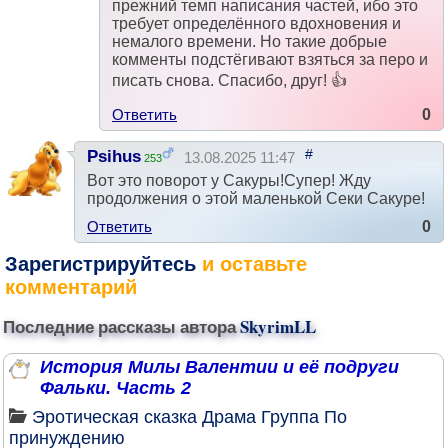
прежний темп написания частей, ибо это
требует определённого вдохновения и
немалого времени. Но такие добрые
комменты подстёгивают взяться за перо и
писать снова. Спасибо, друг! 👍
Ответить
0
#
Psihus
13.08.2025 11:47
253
Вот это поворот у Сакуры!Супер! Жду
продолжения о этой маленькой Секи Сакуре!
Ответить
0
Зарегистрируйтесь
и оставьте
комментарий
Последние рассказы автора
SkyrimLL
История Милы Валентии и её подруги
Фальки. Часть 2
Эротическая сказка
Драма
Группа
По
принуждению