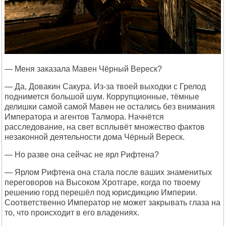
— Меня заказала Мавен Чёрный Вереск?
— Да, Довакин Сакура. Из-за твоей выходки с Грелод
поднимется большой шум. Коррупционные, тёмные
делишки самой самой Мавен не остались без внимания
Императора и агентов Талмора. Начнётся
расследование, на свет всплывёт множество фактов
незаконной деятельности дома Чёрный Вереск.
— Но разве она сейчас не ярл Рифтена?
— Ярлом Рифтена она стала после ваших знаменитых
переговоров на Высоком Хротгаре, когда по твоему
решению горд перешёл под юрисдикцию Империи.
Соответственно Император не может закрывать глаза на
то, что происходит в его владениях.