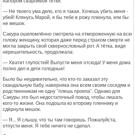
напором сварливой тётки.
— Не твоего ума дело, кто я такая. Хочешь убить меня -
убей! Клянусь Марой, я бы тебе в рожу плюнула, ели бы
не мешок.
Сакура ошеломлённо смотрела на отмороженную на всю
голову женщину, которая даже перед страхом смерти не
могла закрыть свой сквернословный рот. А тётка, видя
нерешительность, продолжала:
— Хватит глупостей! Выпусти меня отсюда! У меня дома
полно дел и дети голодные!
Было бы неудивительно, что кто-то заказал эту
скандальную бабу, наверняка она всем своим соседям и
родственникам не одну "плешь проела". Однако для
Сакуры это был недостаточный повод, чтобы лишать
кого-то жизни. Она подошла ко второму пленнику и
сдёрнула мешок.
— Я... Я слышу, что ты там говоришь. Пожалуйста,
отпусти меня. Я тебе ничего не сделал.