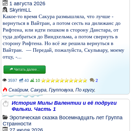
1 августа 2026
SkyrimLL
Какое-то время Сакура размышляла, что лучше -
вернуться в Вайтран, а потом сесть на дилижанс до
Рифтена, или идти пешком в сторону Данстара, от
туда добраться до Виндхельма, а потом свернуть в
сторону Рифтена. Но всё же решила вернуться в
Вайтран. — Передай, пожалуйста, Скульвару, моему
отцу, -...
Читать далее...
3597
40
10
2
Скайрим
,
Сакура
,
Групповуха
,
По кругу
,
История Милы Валентии и её подруги
Фальки. Часть 1
Эротическая сказка
Восемнадцать лет
Группа
Странности
27 июля 2026