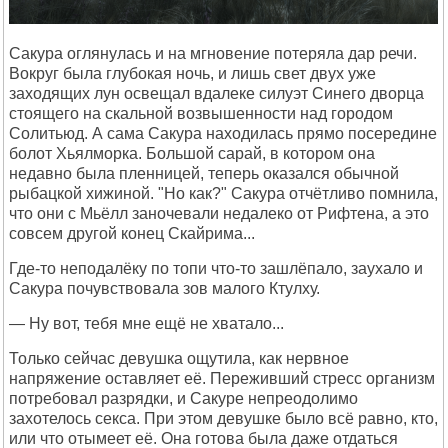
Сакура оглянулась и на мгновение потеряла дар речи.
Вокруг была глубокая ночь, и лишь свет двух уже
заходящих лун освещал вдалеке силуэт Синего дворца
стоящего на скальной возвышенности над городом
Солитьюд. А сама Сакура находилась прямо посередине
болот Хьялморка. Большой сарай, в котором она
недавно была пленницей, теперь оказался обычной
рыбацкой хижиной. "Но как?" Сакура отчётливо помнила,
что они с Мьёлл заночевали недалеко от Рифтена, а это
совсем другой конец Скайрима...
Где-то неподалёку по топи что-то зашлёпало, заухало и
Сакура почувствовала зов малого Ктулху.
— Ну вот, тебя мне ещё не хватало...
Только сейчас девушка ощутила, как нервное
напряжение оставляет её. Переживший стресс организм
потребовал разрядки, и Сакуре непреодолимо
захотелось секса. При этом девушке было всё равно, кто,
или что отымеет её. Она готова была даже отдаться