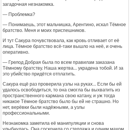
загадочная незнакомка.
— Проблемка?
— Понимаешь, этот мальчишка, Арентино, искал Тёмное
братство. Меня и моих приспешников.
И тут Сакура почувствовала, как кровь отливает от её
лица. Тёмное братство всё-таки вышло на неё, и очень
оперативно.
— Грелод Добрая была по всем правилам заказана
Тёмному братству. Наша жертва... украдена тобой. И за
это убийство придётся отплатить.
Сакура ещё раз проверила узлы на руках... Если бы ей
удалось освободиться, то она смогла бы выхватить из
пространственного кармана свою катану, и уж тогда
никакое Тёмное братство было бы ей не страшно. Но
нет, верёвки были надёжными, а узлы
профессиональными.
Незнакомка заметила её манипуляции и снова
улыбнулась. Она соскочила со стеллажа и одним махом