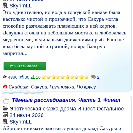
SkyrimLL
Это удивительно, но вода в городской канаве была
настолько чистой и прозрачной, что Сакура могла
спокойно разглядывать плавающих в ней карпов.
Девушка стояла на небольшом мостике и любовалась
медленными, величавыми движениями рыб. Раньше
вода была мутной и грязной, но ярл Балгрув
запретил...
Читать далее...
4986
30
10
2
Скайрим
,
Сакура
,
Групповуха
,
По кругу
,
Тёмные расследования. Часть 3. Финал
Эротическая сказка
Драма
Инцест
Остальное
24 июля 2026
SkyrimLL
Айрилет внимательно выслушала доклад Сакуры и