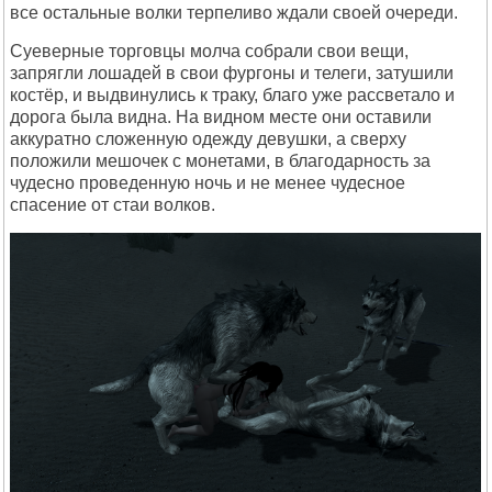
все остальные волки терпеливо ждали своей очереди.
Суеверные торговцы молча собрали свои вещи,
запрягли лошадей в свои фургоны и телеги, затушили
костёр, и выдвинулись к траку, благо уже рассветало и
дорога была видна. На видном месте они оставили
аккуратно сложенную одежду девушки, а сверху
положили мешочек с монетами, в благодарность за
чудесно проведенную ночь и не менее чудесное
спасение от стаи волков.