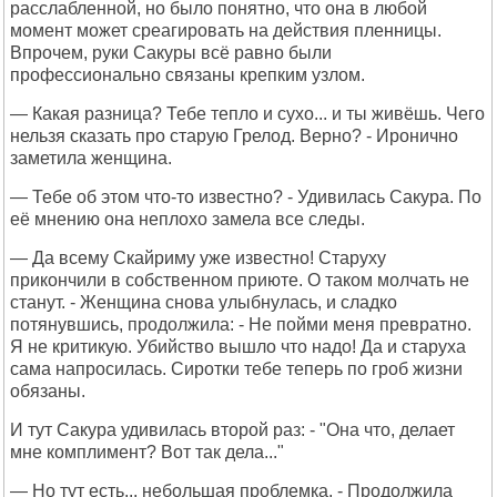
расслабленной, но было понятно, что она в любой
момент может среагировать на действия пленницы.
Впрочем, руки Сакуры всё равно были
профессионально связаны крепким узлом.
— Какая разница? Тебе тепло и сухо... и ты живёшь. Чего
нельзя сказать про старую Грелод. Верно? - Иронично
заметила женщина.
— Тебе об этом что-то известно? - Удивилась Сакура. По
её мнению она неплохо замела все следы.
— Да всему Скайриму уже известно! Старуху
прикончили в собственном приюте. О таком молчать не
станут. - Женщина снова улыбнулась, и сладко
потянувшись, продолжила: - Не пойми меня превратно.
Я не критикую. Убийство вышло что надо! Да и старуха
сама напросилась. Сиротки тебе теперь по гроб жизни
обязаны.
И тут Сакура удивилась второй раз: - "Она что, делает
мне комплимент? Вот так дела..."
— Но тут есть... небольшая проблемка. - Продолжила