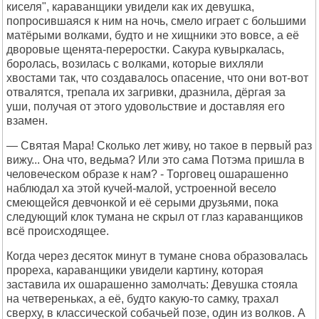
киселя", караванщики увидели как их девушка,
попросившаяся к ним на ночь, смело играет с большими
матёрыми волками, будто и не хищники это вовсе, а её
дворовые щенята-переростки. Сакура кувыркалась,
боролась, возилась с волками, которые вихляли
хвостами так, что создавалось опасение, что они вот-вот
отвалятся, трепала их загривки, дразнила, дёргая за
уши, получая от этого удовольствие и доставляя его
взамен.
— Святая Мара! Сколько лет живу, но такое в первый раз
вижу... Она что, ведьма? Или это сама Потэма пришла в
человеческом образе к нам? - Торговец ошарашенно
наблюдал ха этой кучей-малой, устроенной весело
смеющейся девчонкой и её серыми друзьями, пока
следующий клок тумана не скрыл от глаз караванщиков
всё происходящее.
Когда через десяток минут в тумане снова образовалась
прореха, караванщики увидели картину, которая
заставила их ошарашенно замолчать: Девушка стояла
на четвереньках, а её, будто какую-то самку, трахал
сверху, в классической собачьей позе, один из волков. А