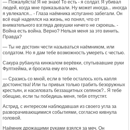
— Пожалуйста! Я не знаю! То есть - я солдат. Я убивал
людей, когда мне приказывали. Ну может иногда... иногда
я увлекался... - Глаза наёмника испуганно забегали. Он
всё ещё надеялся на жизнь, но понял, что от
внимательного взгляда девушки ничего не скроешь. -
Война есть война. Верно? Нельзя меня за это винить.
Правда?
— Ты не достоин чести называться наёмником, или
солдатом. Но я дам тебе возможность умереть с честью.
Сакура рубанула кинжалом верёвки, спутывавшие руки
Фултхейма, и бросила ему его меч.
— Сразись со мной, если в тебе осталось хоть капля
достоинства! Или ты привык только грабить безоружных
крестьян, и насиловать беззащитных селянок?.. Я тебе
обещаю, если ты победишь меня, тебя отпустят.
Астрид, с интересом наблюдавшая из своего угла за
разворачивающимися событиями, согласно кивнула
головой.
Наёмник дрожащими руками взялся за меч. Он