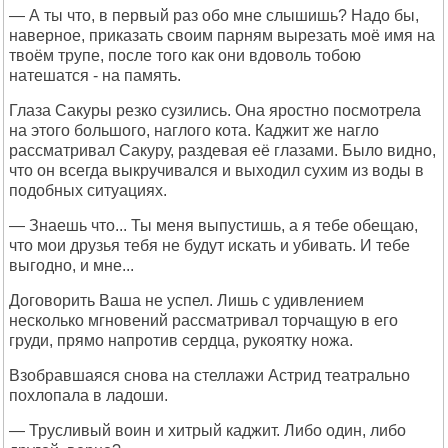
— А ты что, в первый раз обо мне слышишь? Надо бы,
наверное, приказать своим парням вырезать моё имя на
твоём трупе, после того как они вдоволь тобою
натешатся - на память.
Глаза Сакуры резко сузились. Она яростно посмотрела
на этого большого, наглого кота. Каджит же нагло
рассматривал Сакуру, раздевая её глазами. Было видно,
что он всегда выкручивался и выходил сухим из воды в
подобных ситуациях.
— Знаешь что... Ты меня выпустишь, а я тебе обещаю,
что мои друзья тебя не будут искать и убивать. И тебе
выгодно, и мне...
Договорить Ваша не успел. Лишь с удивлением
несколько мгновений рассматривал торчащую в его
груди, прямо напротив сердца, рукоятку ножа.
Взобравшаяся снова на стеллажи Астрид театрально
похлопала в ладоши.
— Трусливый воин и хитрый каджит. Либо один, либо