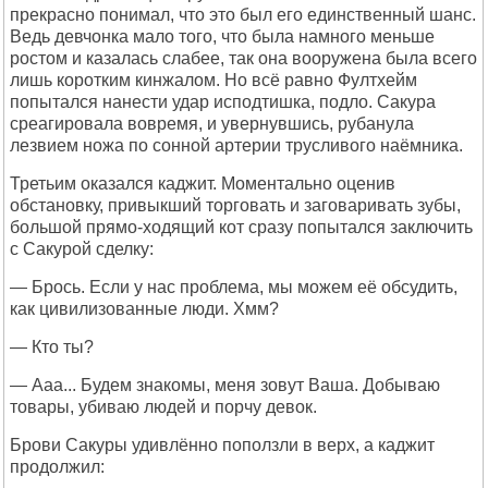
прекрасно понимал, что это был его единственный шанс.
Ведь девчонка мало того, что была намного меньше
ростом и казалась слабее, так она вооружена была всего
лишь коротким кинжалом. Но всё равно Фултхейм
попытался нанести удар исподтишка, подло. Сакура
среагировала вовремя, и увернувшись, рубанула
лезвием ножа по сонной артерии трусливого наёмника.
Третьим оказался каджит. Моментально оценив
обстановку, привыкший торговать и заговаривать зубы,
большой прямо-ходящий кот сразу попытался заключить
с Сакурой сделку:
— Брось. Если у нас проблема, мы можем её обсудить,
как цивилизованные люди. Хмм?
— Кто ты?
— Ааа... Будем знакомы, меня зовут Ваша. Добываю
товары, убиваю людей и порчу девок.
Брови Сакуры удивлённо поползли в верх, а каджит
продолжил: