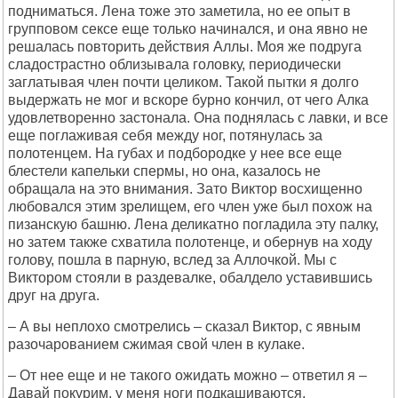
подниматься. Лена тоже это заметила, но ее опыт в
групповом сексе еще только начинался, и она явно не
решалась повторить действия Аллы. Моя же подруга
сладострастно облизывала головку, периодически
заглатывая член почти целиком. Такой пытки я долго
выдержать не мог и вскоре бурно кончил, от чего Алка
удовлетворенно застонала. Она поднялась с лавки, и все
еще поглаживая себя между ног, потянулась за
полотенцем. Hа губах и подбородке у нее все еще
блестели капельки спермы, но она, казалось не
обращала на это внимания. Зато Виктор восхищенно
любовался этим зрелищем, его член уже был похож на
пизанскую башню. Лена деликатно погладила эту палку,
но затем также схватила полотенце, и обернув на ходу
голову, пошла в парную, вслед за Аллочкой. Мы с
Виктором стояли в раздевалке, обалдело уставившись
друг на друга.
– А вы неплохо смотрелись – сказал Виктор, с явным
разочарованием сжимая свой член в кулаке.
– От нее еще и не такого ожидать можно – ответил я –
Давай покурим, у меня ноги подкашиваются.