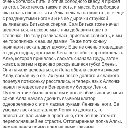
очень хотелось пить, и отпив холодного квасу, я присел
за стол. Захотелось также и есть, и масса бутербродов
оказалась очень кстати. Алка лежала на животе, все еще
с раздвинутыми ногами и из ее дырочки струйкой
выливалась Витькина сперма. Сам Витька тоже начал
шевелиться, и вскоре мы с ним добавили еще по
стопочке. По телу разливалась приятная слабость, и мы
не торопились к нашим дамам. Те же потихоньку
начинали ласкать друг дружку. Еще не очень отошедшая
от двух подряд оргазмов Лена не особо сопротивлялась
Алке, которая принялась ласкать сначала грудь, затем
живот, а затем и красиво раскрывшиеся губки Елены.
Они начали целоваться, и Лена обвила своими руками
Аллу, ласкавшую ее. Их губы после долгого и сладкого
поцелуя потихоньку расстались, и теперь язык Аллочки
начал путешествие к Венериному бугорку Ленки.
Путешествие было недолгим и после облизывания моих
соков Алла начала дрочить язычком клитор,
одновременно с этим лаская руками Ленкины ноги. Ее
умелые ласки заставляли Ленку то дрожать, то
впиваться пальцами в простыню, стеная при этом от
переполнявшей ее страсти. Оттопыренная попка Аллы,
вертевшаяся прямо пред нашими глазами,