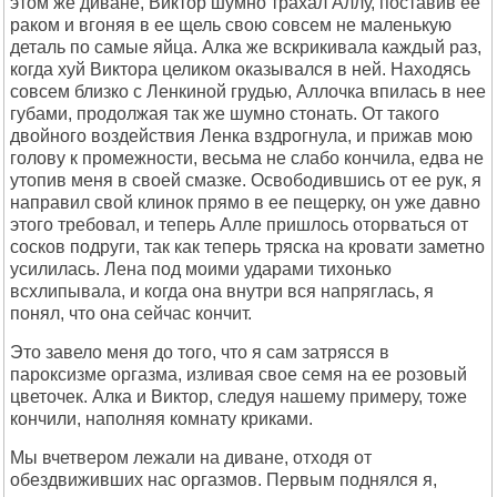
этом же диване, Виктор шумно трахал Аллу, поставив ее
раком и вгоняя в ее щель свою совсем не маленькую
деталь по самые яйца. Алка же вскрикивала каждый раз,
когда хуй Виктора целиком оказывался в ней. Hаходясь
совсем близко с Ленкиной грудью, Аллочка впилась в нее
губами, продолжая так же шумно стонать. От такого
двойного воздействия Ленка вздрогнула, и прижав мою
голову к промежности, весьма не слабо кончила, едва не
утопив меня в своей смазке. Освободившись от ее рук, я
направил свой клинок прямо в ее пещерку, он уже давно
этого требовал, и теперь Алле пришлось оторваться от
сосков подруги, так как теперь тряска на кровати заметно
усилилась. Лена под моими ударами тихонько
всхлипывала, и когда она внутри вся напряглась, я
понял, что она сейчас кончит.
Это завело меня до того, что я сам затрясся в
пароксизме оргазма, изливая свое семя на ее розовый
цветочек. Алка и Виктор, следуя нашему примеру, тоже
кончили, наполняя комнату криками.
Мы вчетвером лежали на диване, отходя от
обездвиживших нас оргазмов. Первым поднялся я,