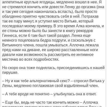
аппетитные круглые ягодицы, медленно вошел в нее. Я
не стремился кончить или довести Ленку до оргазма (она
и так уже сегодня накончалась всласть), было просто
обалденно приятно чувствовать себя в ней. Потрахав
так ее пару минут, я уступил место Витьке, который
последовал моему примеру. В это время Алка кончила, и
ее стоны можно было бы занести в книгу рекордов
Гиннеса, если б там был такой раздел. Ленка еще
немного поцеловала бедра подруги, и соскользнув с
Витькиного члена, пошла умываться. Аллочка лежала
пред нами на диване, ее широко расставленные ноги
давали нам возможность рассмотреть ее интимное
местечко во всех подробностях.
Hо скоро она тоже поднялась, присоединившись к нашей
пирушке.
– Hу и как тебе альтернативный секс? – спросил Витька у
Лены, медленно поглаживая свой вздыбленный член.
– А тебе вроде не понятно – улыбнулась она в ответ.
– Еще бы, ведь не часто так кончить можно – Аллочка