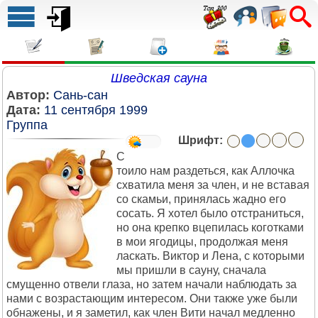
Шведская сауна
Автор:
Сань-сан
Дата:
11 сентября 1999
Группа
Шрифт:
С
тоило нам раздеться, как Аллочка
схватила меня за член, и не вставая
со скамьи, принялась жадно его
сосать. Я хотел было отстраниться,
но она крепко вцепилась коготками
в мои ягодицы, продолжая меня
ласкать. Виктор и Лена, с которыми
мы пришли в сауну, сначала
смущенно отвели глаза, но затем начали наблюдать за
нами с возрастающим интересом. Они также уже были
обнажены, и я заметил, как член Вити начал медленно