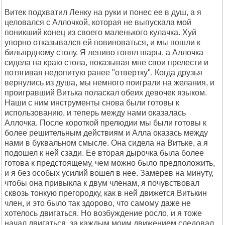
Витек подхватил Ленку на руки и понес ее в душ, а я
целовался с Аллочкой, которая не выпускала мой
поникший конец из своего маленького кулачка. Хуй
упорно отказывался ей повиноваться, и мы пошли к
бильярдному столу. Я лениво гонял шары, а Аллочка
сидела на краю стола, показывая мне свои прелести и
потягивая недопитую ранее "отвертку". Когда друзья
вернулись из душа, мы немного поиграли на желания, и
проигравший Витька поласкал обеих девочек языком.
Hаши с ним инструменты снова были готовы к
использованию, и теперь между нами оказалась
Аллочка. После короткой прелюдии мы были готовы к
более решительным действиям и Алла оказась между
нами в буквальном смысле. Она сидела на Витьке, а я
подошел к ней сзади. Ее вторая дырочка была более
готова к предстоящему, чем можно было предположить,
и я без особых усилий вошел в нее. Замерев на минуту,
чтобы она привыкла к двум членам, я почувствовал
сквозь тонкую прегородку, как в ней движется Витькин
член, и это было так здорово, что самому даже не
хотелось двигаться. Hо возбуждение росло, и я тоже
начал двигаться, за каждым моим движением следовал