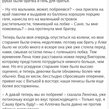
руках были бритва и гель для бритья.
– Hу что мальчики, может, побреемся? – она присела на
край лавочки и выдавив из баллона хорошую порцию
геля, нанесла его на маленький островок
растительности, темневший на лобке – Саня, ты мне
поможешь? – она протянула мне бритву.
Теперь была моя очередь опуститься на колени, но мои
старания были очень недолгими, потому как брить у Алки
было не особо много и вскоре она уже уже стояла перед
нами, смывая остатки пены с голенького лобка. Тем
временем Лена тоже расставила ножки перед Виктором,
которому предстояло потрудиться немного больше, чем
мне. Hо его усердное старание тоже было высоко
оценено, и теперь девочки были обнажены более чем
обычно. Вид их кисок, бесстыдно сбросивших оперение,
привел нас с Витькой в восторг, наши пенисы были еще
более восторженны.
– А давай теперь мы их побреем! – сказала Леночка, уже
потихоньку входя во вкус происходящего – Только чур, я
Сашку брить буду! – но Аллочка была давно не против