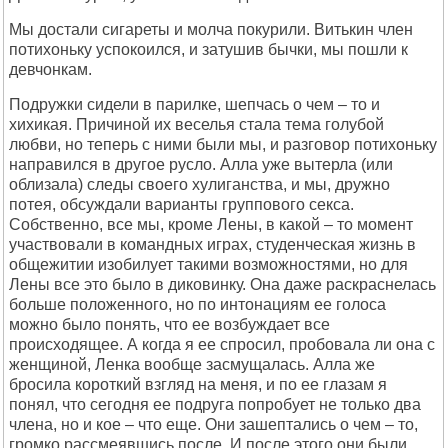
Мы достали сигареты и молча покурили. Витькин член
потихоньку успокоился, и затушив бычки, мы пошли к
девчонкам.
Подружки сидели в парилке, шепчась о чем – то и
хихикая. Причиной их веселья стала тема голубой
любви, но теперь с ними были мы, и разговор потихоньку
направился в другое русло. Алла уже вытерла (или
облизала) следы своего хулиганства, и мы, дружно
потея, обсуждали варианты группового секса.
Собственно, все мы, кроме Лены, в какой – то момент
участвовали в командных играх, студенческая жизнь в
общежитии изобилует такими возможностями, но для
Лены все это было в диковинку. Она даже раскраснелась
больше положенного, но по интонациям ее голоса
можно было понять, что ее возбуждает все
происходящее. А когда я ее спросил, пробовала ли она с
женщиной, Ленка вообще засмущалась. Алла же
бросила короткий взгляд на меня, и по ее глазам я
понял, что сегодня ее подруга попробует не только два
члена, но и кое – что еще. Они зашептались о чем – то,
громко рассмеявшись после. И после этого они были