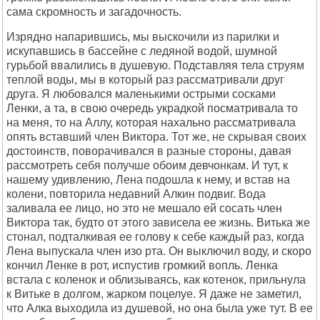
сама скромность и загадочность.
Изрядно напарившись, мы выскочили из парилки и
искупавшись в бассейне с ледяной водой, шумной
гурьбой ввалились в душевую. Подставляя тела струям
теплой воды, мы в который раз рассматривали друг
друга. Я любовался маленькими острыми сосками
Ленки, а та, в свою очередь украдкой посматривала то
на меня, то на Аллу, которая нахально рассматривала
опять вставший член Виктора. Тот же, не скрывая своих
достоинств, поворачивался в разные стороны, давая
рассмотреть себя получше обоим девчонкам. И тут, к
нашему удивлению, Лена подошла к нему, и встав на
колени, повторила недавний Алкин подвиг. Вода
заливала ее лицо, но это не мешало ей сосать член
Виктора так, будто от этого зависела ее жизнь. Витька же
стонал, подталкивая ее голову к себе каждый раз, когда
Лена выпускала член изо рта. Он выключил воду, и скоро
кончил Ленке в рот, испустив громкий вопль. Ленка
встала с коленок и облизываясь, как котенок, прильнула
к Витьке в долгом, жарком поцелуе. Я даже не заметил,
что Алка выходила из душевой, но она была уже тут. В ее