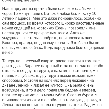
обмена партнерами.
Hаши аргументы против были слишком слабыми, и
через 15 минут наши с Витькой лобки были, как у 10 –
летних пацанов. Мне это даже понравилось, особенно
сам процесс, во время которого широко расставленные
ножки сидящей на корточках Елены позволяли мне
наслаждаться ее прекрасным телом. Алка же
умудрилась не только побрить, но и пососать член
Виктора, правда, не дав ему кончить. Это было бы не
очень уместно сейчас. Ведь перед нами был еще целый
вечер...
Теперь наш веселый квартет располагался в комнате
для отдыха. Заранее накрытый стол позволил не особо
отвлекаться друг от друга, и накатив по стопочке, мы
принялись ублажать друг друга всеми возможными
способами. Я стоял на коленях перед лежащей на
диване Ленкой и лизал ее клитор. Она была очень
возбуждена, и то и дело подавала бедрами вперед,
плотнее прижимаясь к моим губам. Словно буром, я
ввинчивался языком в ее обильно текущую дырочку, а
Ленка только постанывала от удовольствия. Радом, на