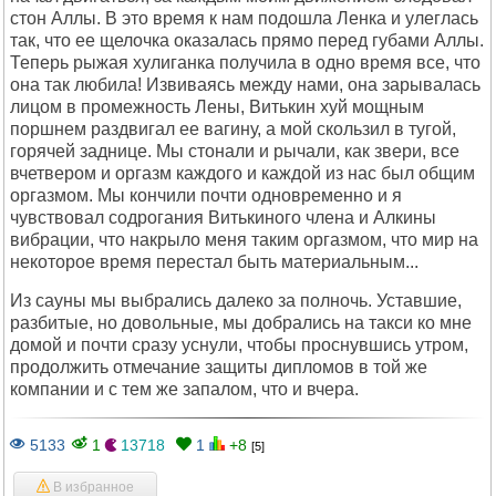
стон Аллы. В это время к нам подошла Ленка и улеглась
так, что ее щелочка оказалась прямо перед губами Аллы.
Теперь рыжая хулиганка получила в одно время все, что
она так любила! Извиваясь между нами, она зарывалась
лицом в промежность Лены, Витькин хуй мощным
поршнем раздвигал ее вагину, а мой скользил в тугой,
горячей заднице. Мы стонали и рычали, как звери, все
вчетвером и оргазм каждого и каждой из нас был общим
оргазмом. Мы кончили почти одновременно и я
чувствовал содрогания Витькиного члена и Алкины
вибрации, что накрыло меня таким оргазмом, что мир на
некоторое время перестал быть материальным...
Из сауны мы выбрались далеко за полночь. Уставшие,
разбитые, но довольные, мы добрались на такси ко мне
домой и почти сразу уснули, чтобы проснувшись утром,
продолжить отмечание защиты дипломов в той же
компании и с тем же запалом, что и вчера.
5133
1
13718
1
+8
[5]
В избранное