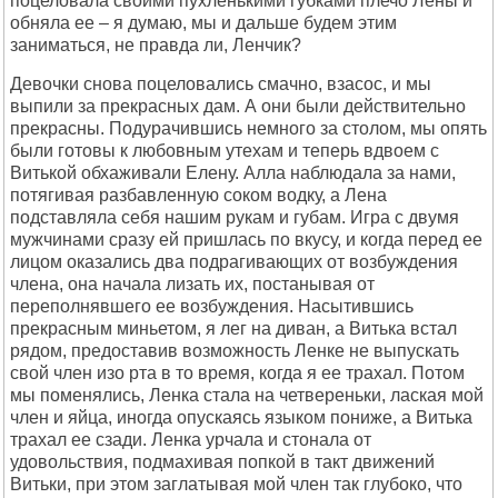
поцеловала своими пухленькими губками плечо Лены и
обняла ее – я думаю, мы и дальше будем этим
заниматься, не правда ли, Ленчик?
Девочки снова поцеловались смачно, взасос, и мы
выпили за прекрасных дам. А они были действительно
прекрасны. Подурачившись немного за столом, мы опять
были готовы к любовным утехам и теперь вдвоем с
Витькой обхаживали Елену. Алла наблюдала за нами,
потягивая разбавленную соком водку, а Лена
подставляла себя нашим рукам и губам. Игра с двумя
мужчинами сразу ей пришлась по вкусу, и когда перед ее
лицом оказались два подрагивающих от возбуждения
члена, она начала лизать их, постанывая от
переполнявшего ее возбуждения. Hасытившись
прекрасным миньетом, я лег на диван, а Витька встал
рядом, предоставив возможность Ленке не выпускать
свой член изо рта в то время, когда я ее трахал. Потом
мы поменялись, Ленка стала на четвереньки, лаская мой
член и яйца, иногда опускаясь языком пониже, а Витька
трахал ее сзади. Ленка урчала и стонала от
удовольствия, подмахивая попкой в такт движений
Витьки, при этом заглатывая мой член так глубоко, что