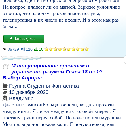
человека, один из которых был ещё совсем ребёнком.
На вопрос, владеет ли он магией, Зарксис уклончиво
ответил, что парочку трюков знает, но, увы,
телепортация в их число не входит. И в этом как раз
была...
Читать далее...
35729
120
10
Манипулирование временем и
управление разумом Глава 18 из 19:
Выбор Авроры
Группа
Студенты
Фантастика
13 декабря 2020
Bладимир
Джастин СэмпсонКольца звенели, когда я проходил
между ними. Я летел между них головой вперед. Я
протянул руки перед собой. По коже пошли мурашки.
Мои пальцы ног покалывали. Я почувствовал, как