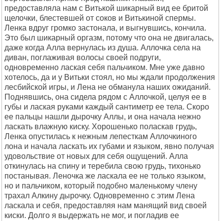
предоставляла нам с Витькой шикарный вид ее бритой
щелочки, блестевшей от соков и Витькиной спермы.
Ленка вдруг громко застонала, и выгнувшись, кончила.
Это был шикарный оргазм, потому что она не двигалась,
даже когда Алла вернулась из душа. Аллочка села на
диван, поглаживая волосы своей подруги,
одновременно лаская себя пальчиком. Мне уже давно
хотелось, да и у Витьки стоял, но мы ждали продолжения
лесбийской игры, и Лена не обманула наших ожиданий.
Поднявшись, она сидела рядом с Аллочкой, целуя ее в
губы и лаская руками каждый сантиметр ее тела. Скоро
ее пальцы нашли дырочку Аллы, и она начала нежно
ласкать влажную киску. Хорошенько поласкав грудь,
Ленка опустилась к нежным лепесткам Аллочкиного
лона и начала ласкать их губами и языком, явно получая
удовольствие от новых для себя ощущений. Алла
откинулась на спину и теребила свою грудь, тихонько
постанывая. Леночка же ласкала ее не только языком,
но и пальчиком, который подобно маленькому члену
трахал Алкину дырочку. Одновременно с этим Лена
ласкала и себя, предоставляя нам манящий вид своей
киски. Долго я выдержать не мог, и погладив ее