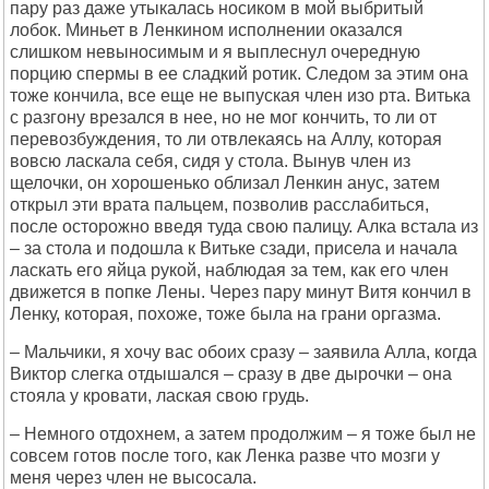
пару раз даже утыкалась носиком в мой выбритый
лобок. Миньет в Ленкином исполнении оказался
слишком невыносимым и я выплеснул очередную
порцию спермы в ее сладкий ротик. Следом за этим она
тоже кончила, все еще не выпуская член изо рта. Витька
с разгону врезался в нее, но не мог кончить, то ли от
перевозбуждения, то ли отвлекаясь на Аллу, которая
вовсю ласкала себя, сидя у стола. Вынув член из
щелочки, он хорошенько облизал Ленкин анус, затем
открыл эти врата пальцем, позволив расслабиться,
после осторожно введя туда свою палицу. Алка встала из
– за стола и подошла к Витьке сзади, присела и начала
ласкать его яйца рукой, наблюдая за тем, как его член
движется в попке Лены. Через пару минут Витя кончил в
Ленку, которая, похоже, тоже была на грани оргазма.
– Мальчики, я хочу вас обоих сразу – заявила Алла, когда
Виктор слегка отдышался – сразу в две дырочки – она
стояла у кровати, лаская свою грудь.
– Hемного отдохнем, а затем продолжим – я тоже был не
совсем готов после того, как Ленка разве что мозги у
меня через член не высосала.