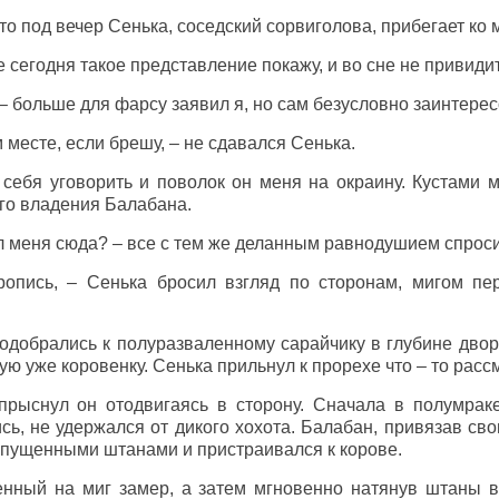
 то под вечер Сенька, соседский сорвиголова, прибегает ко 
бе сегодня такое представление покажу, и во сне не привиди
 – больше для фарсу заявил я, но сам безусловно заинтере
м месте, если брешу, – не сдавался Сенька.
себя уговорить и поволок он меня на окраину. Кустами 
го владения Балабана.
л меня сюда? – все с тем же деланным равнодушием спроси
опись, – Сенька бросил взгляд по сторонам, мигом пер
одобрались к полуразваленному сарайчику в глубине дво
ю уже коровенку. Сенька прильнул к прорехе что – то расс
прыснул он отодвигаясь в сторону. Сначала в полумрак
сь, не удержался от дикого хохота. Балабан, привязав св
 спущенными штанами и пристраивался к корове.
нный на миг замер, а затем мгновенно натянув штаны вы