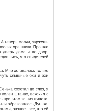
. А теперь молчи, заржешь
зарослях орешника. Прошло
а дверь дома и во двор,
едившись, что свидетелей
ха. Мне оставалось только
 чуть слышные охи и ахи
Сенька хохотал до слез, я
колен штанах, вскочил с
ь при этом за низ живота.
 пыли образовалась Дунька.
огами, разнося все, что ей