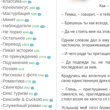
Классика
629
+1
Как –
Куннилингус
4566
+4
Мастурбация
– Темка, – говорит, – я те
3208
+2
Минет
16214
+11
– Брешешь ты как всегда,
Наблюдатели
10335
+11
Не порно
– Да не стоять мне на это
4049
+3
Остальное
1404
+5
Одним словом дал я ему 
Перевод
частокола, огораживающе
10543
+4
Пикап истории
1165
– И чего ради ты притащи
По принуждению
12716
+5
Подчинение
– Да подожди ты, не тор
9460
+7
последовал за ним.
Поэзия
1678
Рассказы с фото
Крадучись мы вплотную п
3768
+2
Романтика
свою единственную дряхлу
6725
+8
Свингеры
2642
+1
– Глянь, – приглушенно 
Секс туризм
смеялся, но, приглядевши
876
+1
Сексwife & Cuckold
стоял возле ее хвоста со
4092
+7
Служебный роман
2780
+6
Услышав мой гогот блаже