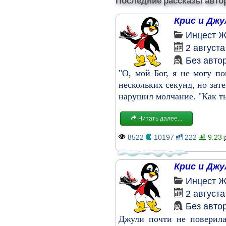
Последние рассказы авто
Крис и Джу
Инцест
Ж
2 августа
Без авто
"О, мой Бог, я не могу по
нескольких секунд, но зат
нарушил молчание. "Как ты
Читать далее...
8522
10197
222
9.23
[
Крис и Джу
Инцест
Ж
2 августа
Без авто
Джули почти не поверила