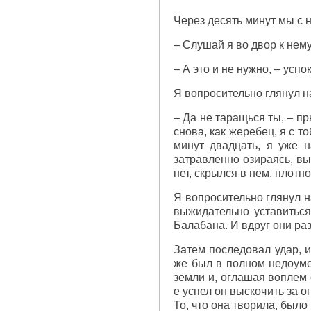
Через десять минут мы с 
– Слушай я во двор к нему
– А это и не нужно, – успо
Я вопросительно глянул на
– Да не таращься ты, – пр
снова, как жеребец, я с 
минут двадцать, я уже н
затравленно озираясь, вы
нет, скрылся в нем, плотн
Я вопросительно глянул н
выжидательно уставиться
Балабана. И вдруг они ра
Затем последовал удар, и
же был в полном недоуме
земли и, оглашая воплем 
е успел он выскочить за о
То, что она творила, было