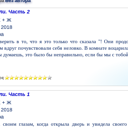
ра
Без автора
ли. Часть 2
 + Ж
 2018
ра
верить в то, что я это только что сказала "! Они прод
ем вдруг почувствовали себя неловко. В комнате воцари
 думаешь, это было бы неправильно, если бы мы с тобой 
24]
ли. Часть 1
 + Ж
 2018
ра
 своим глазам, когда открыла дверь и увидела своего