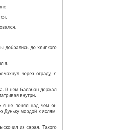
мне:
тся.
совался.
мы добрались до хлипкого
л я.
емахнул через ограду, я
ра. В нем Балабан держал
матривая внутри.
е я не понял над чем он
ою Дуньку мордой к яслям,
скочил из сарая. Такого