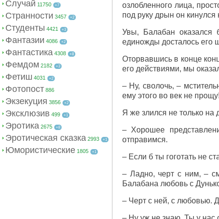
Случай
озлобленного лица, прост
11750
+7
Странности
под руку дрын он кинулся
3457
+2
Студенты
4421
+3
Увы, Балабан оказался 
Фантазии
единожды досталось его ш
4086
+2
Фантастика
4308
+8
Оторвавшись в конце кон
Фемдом
2182
+3
его действиями, мы оказал
Фетиш
4031
+2
– Ну, сволочь, – мстител
Фотопост
886
ему этого во век не прощу
Экзекуция
3856
+2
Эксклюзив
Я же злился не только на д
499
+1
Эротика
2675
+8
– Хорошее представлен
Эротическая сказка
отправимся.
2993
+1
Юмористические
1805
+1
– Если б ты гоготать не ст
– Ладно, черт с ним, – с
Балабана любовь с Дуньк
– Черт с ней, с любовью. 
– Ну уж не знаю. Ты у нас