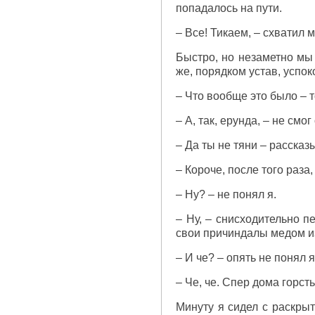
попадалось на пути.
– Все! Тикаем, – схватил м
Быстро, но незаметно мы 
же, порядком устав, успок
– Что вообще это было – 
– А, так, ерунда, – не см
– Да ты не тяни – рассказы
– Короче, после того раза,
– Ну? – не понял я.
– Ну, – снисходительно п
свои причиндалы медом из
– И че? – опять не понял я
– Че, че. Спер дома горст
Минуту я сидел с раскрыт