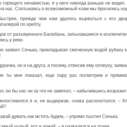
о горящего ненавистью, я у него никогда раньше не видел
 на нас. Спотыкаясь о всевозможный хлам мы бросились нау
быстрее, прежде чем нам удалось вырваться с его дв
палерой по хребту.
цов от разъяренного Балабана, запыхавшиеся и исключит
ись у реки.
ьно заявил Сенька, прикладывая смоченную водой рубаху 
!
урачка, но и на друга, а посему, отвесив ему оплеуху, заяви
ие ты мне показал, еще пару раз посмотрим и прями
ал, он бы нас ни за что не заметил, – набычившись возразил 
милостивился я и, не выдержав, снова расхохотался. – Кт
ой?
Давай думать как мстить будем, – упрямо пыхтел Сенька.
 самый ушлый, вот и думай, – я развалился на траве.