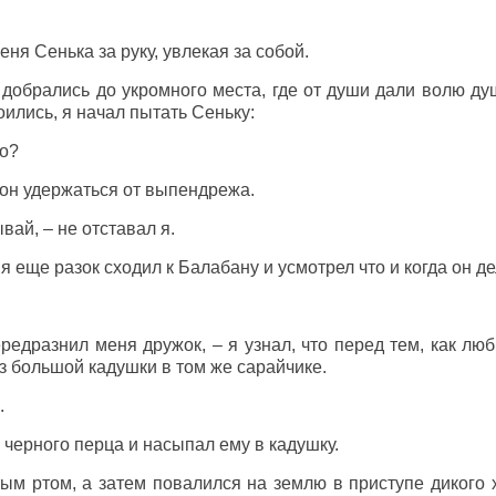
еня Сенька за руку, увлекая за собой.
добрались до укромного места, где от души дали волю ду
оились, я начал пытать Сеньку:
то?
ог он удержаться от выпендрежа.
вай, – не отставал я.
 я еще разок сходил к Балабану и усмотрел что и когда он де
ередразнил меня дружок, – я узнал, что перед тем, как лю
 большой кадушки в том же сарайчике.
.
ь черного перца и насыпал ему в кадушку.
ым ртом, а затем повалился на землю в приступе дикого х