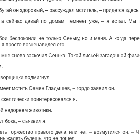
бугай он здоровый, – рассуждал мститель, – придется здесь
 а сейчас давай по домам, темнеет уже, – я встал. Мы 
ои беспокоили не только Сеньку, но и меня. А когда пер
к я просто возненавидел его.
о мне снова заскочил Сенька. Такой лисьей загадочной физи
я.
говорщицки подмигнул:
умеет мстить Семен Гладышев, – гордо заявил он.
 скептически поинтересовался я.
бой надорвем животики.
т бока, – съязвил я.
еть торжество правого дела, или нет, – возмутился он. – 
нь жалеть будешь, что не пошел.