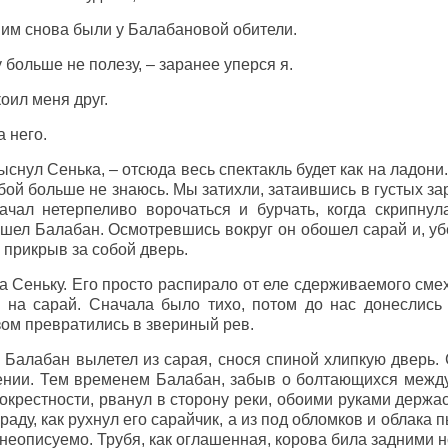
ним снова были у Балабановой обители.
 больше не полезу, – заранее уперся я.
коил меня друг.
 него.
ыснул Сенька, – отсюда весь спектакль будет как на ладони
тобой больше не знаюсь. Мы затихли, затаившись в густых 
ачал нетерпеливо ворочаться и бурчать, когда скрипнул
шел Балабан. Осмотревшись вокруг он обошел сарай и, уб
о прикрыв за собой дверь.
а Сеньку. Его просто распирало от еле сдерживаемого сме
 на сарай. Сначала было тихо, потом до нас донеслись
зом превратились в звериный рев.
 Балабан вылетел из сарая, снося спиной хлипкую дверь. 
нии. Тем временем Балабан, забыв о болтающихся между 
окрестности, рванул в сторону реки, обоими руками держас
граду, как рухнул его сарайчик, а из под обломков и облака
 неописуемо. Трубя, как оглашенная, корова била задними н