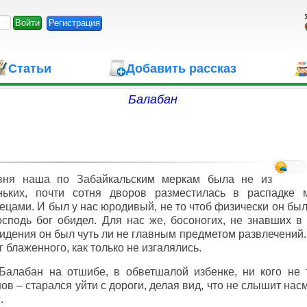
Регистрация
Статьи
Добавить рассказ
Балабан
вня наша по Забайкальским меркам была не из
ньких, почти сотня дворов разместилась в распадке
ецами. И был у нас юродивый, не то чтоб физически он был
осподь бог обидел. Для нас же, босоногих, не знавших в
идения он был чуть ли не главным предметом развлечений.
г блаженного, как только не изгалялись.
алабан на отшибе, в обветшалой избенке, ни кого не т
ов – старался уйти с дороги, делая вид, что не слышит нас
.