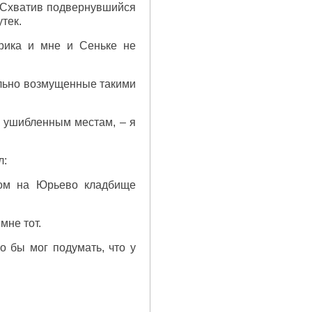
. Схватив подвернувшийся
тек.
орика и мне и Сеньке не
ельно возмущенные такими
к ушибленным местам, – я
л:
ком на Юрьево кладбище
мне тот.
о бы мог подумать, что у