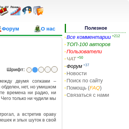
Полезное
Форум
О нас
+212
Все комментарии
ТОП-100 авторов
Пользователи
+50
ЧАТ
+37
Форум
Шрифт:
Новости
Поиск по сайту
 между двумя сопками –
 обделен, нет, но умишком
Помощь (
FAQ
)
 те времена ни радио, ни
Связаться с нами
 Чего только ни чудили мы
рогал, а встретив ораву
мешек и злых шуток в свой