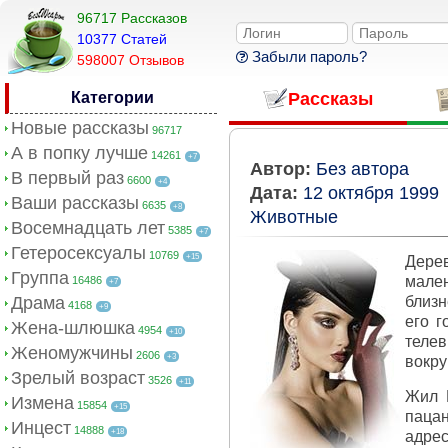
96717 Рассказов
10377 Cтатей
Забыли пароль?
598007 Отзывов
Категории
Рассказы
Новые рассказы
96717
А в попку лучше
14261
+7
Автор:
Без автора
В первый раз
6600
+4
Дата:
12 октября 1999
Ваши рассказы
6635
+8
Животные
Восемнадцать лет
5385
+7
Гетеросексуалы
10769
+15
Дере
Группа
мале
16486
+7
Драма
близн
4168
+9
его г
Жена-шлюшка
4954
+10
телев
Женомужчины
2606
+3
вокру
Зрелый возраст
3526
+11
Жил Б
Измена
15854
+15
пацан
Инцест
14888
+18
адрес