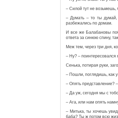
– Силой тут не возьмешь, 
– Думать – то ты думай,
разбежались по домам.
И все же Балабановы поб
ответа за синюю спину, та
Меж тем, через три дня, к
– Ну? – поинтересовался 
Сенька, потирая руки, за
– Пошли, поглядишь, как 
– Опять представление? –
– Да уж, сегодня мы с то
– Ага, или нам опять намну
– Митька, ты хочешь увид
баба? Ты ж потом всю жиз