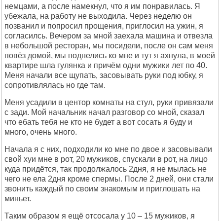
немцами, а после намекнул, что я им понравилась. Я
убежала, на работу не выходила. Через неделю он
позванил и попросил прощения, приглосил на ужин, я
согласилсь. Вечером за мной заехала машина и отвезла
в небольшой ресторан, мы посидели, после он сам меня
повёз домой, мы поднелись ко мне и тут я ахнула, в моей
квартире шла гулянка и причём одни мужики лет по 40.
Меня начали все щупать, засовывать руки под юбку, я
сопротивлялась но где там.
Меня усадили в центор комнаты на стул, руки привязали
с зади. Мой начальник начал разговор со мной, сказал
что ебать тебя не кто не будет а вот сосать я буду и
много, очень много.
Начала я с них, подходили ко мне по двое и засовывали
свой хуи мне в рот, 20 мужиков, спускали в рот, на лицо
куда придётся, так продолжалось 2дня, я не мылась не
чего не ела 2дня кроме спермы. После 2 дней, они стали
звонить каждый по своим знакомым и приглошать на
миньет.
Таким образом я ещё отсосала у 10 – 15 мужиков, я