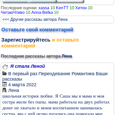
67
Последние оценки:
xassa
10
KenTT
10
Хитон
10
ЧитаюЧтиво
10
Anna-Belka
10
<<< Другие рассказы автора Лена
Оставьте свой комментарий
Зарегистрируйтесь
и оставьте
комментарий
Последние рассказы автора
Лена
Я стала Леной
В первый раз
Переодевание
Романтика
Ваши
рассказы
4 марта 2022
Лена
школьная история любви. Я Саша мы я мама и моя
сестра жили без папы. мама работала на двух работах
денег не хватало и моим воспитанием занималась
сестра. мы с ней редко ругались она помогала мне