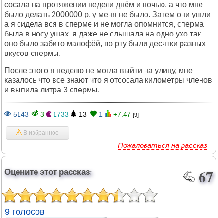
сосала на протяжении недели днём и ночью, а что мне
было делать 2000000 р. у меня не было. Затем они ушли
а я сидела вся в сперме и не могла опомнится, сперма
была в носу ушах, я даже не слышала на одно ухо так
оно было забито малофёй, во рту были десятки разных
вкусов спермы.
После этого я неделю не могла выйти на улицу, мне
казалось что все знают что я отсосала километры членов
и выпила литра 3 спермы.
5143
3
1733
13
1
+7.47
[9]
В избранное
Пожаловаться на рассказ
Оцените этот рассказ:
67
9 голосов