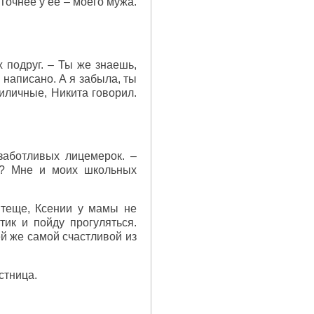
Точнее у ее – моего мужа.
 подруг. – Ты же знаешь,
 написано. А я забыла, ты
иличные, Никита говорил.
 заботливых лицемерок. –
ка? Мне и моих школьных
т теще, Ксении у мамы не
нтик и пойду прогуляться.
ей же самой счастливой из
стница.