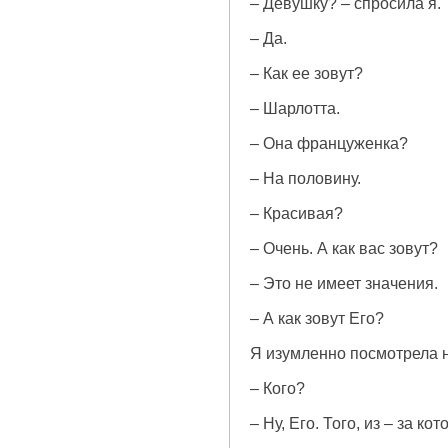
– Девушку? – спросила я.
– Да.
– Как ее зовут?
– Шарлотта.
– Она француженка?
– На половину.
– Красивая?
– Очень. А как вас зовут?
– Это не имеет значения.
– А как зовут Его?
Я изумленно посмотрела н
– Кого?
– Ну, Его. Того, из – за ко