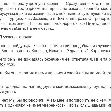
ная, – снова упрекнула Ксения. – Сразу видно, что ты н
ну, закон гостеприимства превыше закона кровной мести
 мусульманах и их жизни. Наш с ней ныне отсутствующий м
г в Турцию, и в Абхазию, и в Чечню два раза. Он репорте
 познакомились. Ты помнишь, мой дорогой, как Никита впер
ельзя забыть. На нем были...
 Я ужасно голодна.
рное, я пойду туда. Ксюша – самая свиноподобная из лучших
у. Звонят в дверь. Конечно, Никита. – Здравствуй, Кариночка. 
 его речь, не дожидаясь окончания ее, ответила я. Никита 
мой муж.
, что бы он не тратил время на поиски своей жены по моей 
я.
оя голодная наглая подруга и мой возможный супруг начн
к и ушла.
й нет. Мы бы поговорили. А так мне и поговорить не с кем.
ать в одиночку, не имея уверенности, что ты слышишь мои м