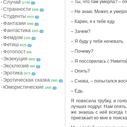
Случай
– Ты, что там умерла? – о
11748
+7
Странности
3456
+3
– Не знаю. Может, и умерл
Студенты
4419
+5
– Карин, я к тебе еду.
Фантазии
4086
+3
Фантастика
– Зачем?
4303
+3
Фемдом
2180
+2
– Я буду у тебя ночевать.
Фетиш
4029
+3
Фотопост
– Почему?
886
Экзекуция
3855
+1
– Я поссорилась с Никито
Эксклюзив
499
+1
– Опять?
Эротика
2673
+8
Эротическая сказка
– Снова, – попытался вос
2993
+2
Юмористические
1805
+1
– Едь.
Я повесила трубку, и гол
лучших подруг. Нам опять
же знаешь с ней всегда 
приезжает ко мне в поиск