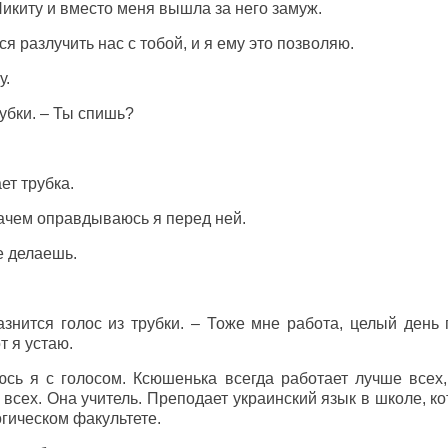
икиту и вместо меня вышла за него замуж.
я разлучить нас с тобой, и я ему это позволяю.
у.
рубки. – Ты спишь?
ет трубка.
 зачем оправдываюсь я перед ней.
е делаешь.
разнится голос из трубки. – Тоже мне работа, целый ден
т я устаю.
юсь я с голосом. Ксюшенька всегда работает лучше всех,
всех. Она учитель. Преподает украинский язык в школе, к
гическом факультете.