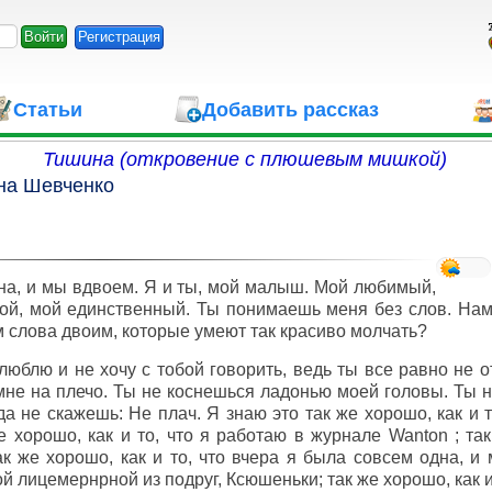
Регистрация
Статьи
Добавить рассказ
Тишина (откровение с плюшевым мишкой)
на Шевченко
а, и мы вдвоем. Я и ты, мой малыш. Мой любимый,
ой, мой единственный. Ты понимаешь меня без слов. Нам
 слова двоим, которые умеют так красиво молчать?
люблю и не хочу с тобой говорить, ведь ты все равно не 
мне на плечо. Ты не коснешься ладонью моей головы. Ты 
да не скажешь: Не плач. Я знаю это так же хорошо, как и т
е хорошо, как и то, что я работаю в журнале Wanton ; так
ак же хорошо, как и то, что вчера я была совсем одна, и
 лицемернрной из подруг, Ксюшеньки; так же хорошо, как и 