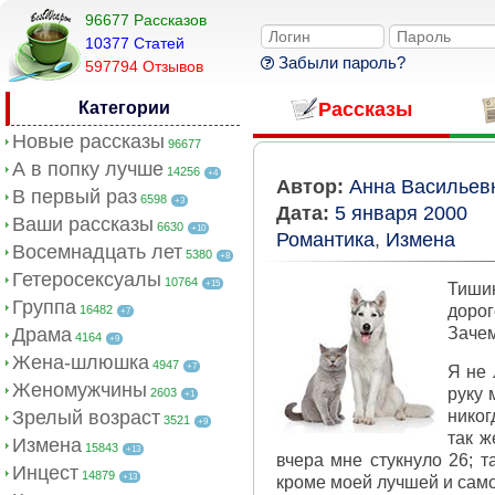
96677 Рассказов
10377 Cтатей
Забыли пароль?
597794 Отзывов
Категории
Рассказы
Новые рассказы
96677
А в попку лучше
14256
+4
Автор:
Анна Васильев
В первый раз
6598
+3
Дата:
5 января 2000
Ваши рассказы
6630
+10
Романтика
,
Измена
Восемнадцать лет
5380
+8
Гетеросексуалы
10764
+15
Тишин
Группа
дорог
16482
+7
Драма
Зачем
4164
+9
Жена-шлюшка
4947
+7
Я не 
Женомужчины
руку 
2603
+1
Зрелый возраст
никог
3521
+9
так ж
Измена
15843
+13
вчера мне стукнуло 26; т
Инцест
14879
+13
кроме моей лучшей и самой