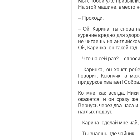
Мы с тобой уже привыкли.
На этой машине, вместо н
– Проходи.
– Ой, Карина, ты снова н
курение вредно для здоро
не читаешь на английском
Ой, Каринка, он такой гад
– Что на сей раз? – спроси
– Каринка, он хочет реб
Говорит: Ксюнчик, а мо
придурков хватает! Собра
Ко мне, как всегда. Ники
окажется, и он сразу же 
Вернусь через два часа и
наглых подруг.
– Карина, сделай мне чай
– Ты знаешь, где чайник, –