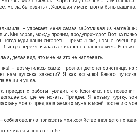
 Вот. Она уже приехала. Хорошая у нее все – таки машина. 
ее, могла бы ездить я. Хорошая у меня могла быть машина.
адымила, – упрекает меня самая заботливая из наглейших
вья. Минздрав, между прочим, предупреждает. Вот на пачке
. Тогда кури наши сигареты. Прима Люкс, новые, очень пр
, – быстро переключилась с сигарет на нашего мужа Ксения.
ла я, делая вид, что мне на это не наплевать.
енка! – возмутилась самая грозная детоненевистница из
жет нам пупсика завести? Я как вспылю! Какого пупси
ла вещи и ушла.
та приедет с работы, увидит, что Ксюнчика нет, позвони
догадается, где ее искать. Приедет. Я возьму куртку, зо
 застану моего предполагаемого мужа в моей постели с мо
, – соблаговолила приказать моя хозяйственная дето ненави
 ответила я и пошла к тебе.