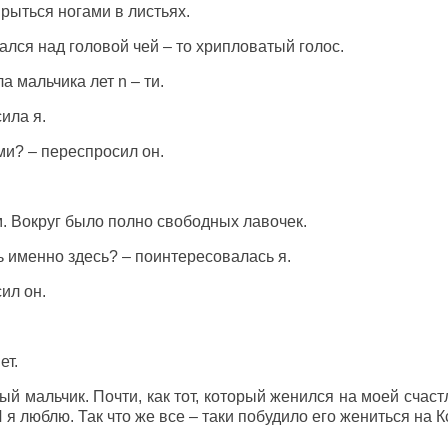
 рыться ногами в листьях.
ался над головой чей – то хрипловатый голос.
а мальчика лет n – ти.
ила я.
ми? – переспросил он.
. Вокруг было полно свободных лавочек.
ь именно здесь? – поинтересовалась я.
ил он.
ет.
ый мальчик. Почти, как тот, который женился на моей счаст
И я люблю. Так что же все – таки побудило его жениться на 