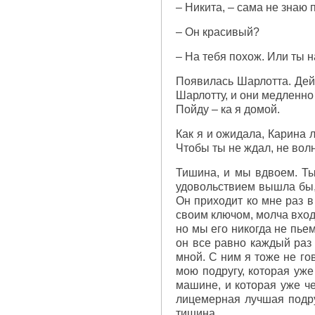
– Никита, – сама не знаю 
– Он красивый?
– На тебя похож. Или ты н
Появилась Шарлотта. Дей
Шарлотту, и они медленно
Пойду – ка я домой.
Как я и ожидала, Карина 
Чтобы ты не ждал, не вол
Тишина, и мы вдвоем. Ты
удовольствием вышла бы, 
Он приходит ко мне раз в
своим ключом, молча вход
но мы его никогда не пье
он все равно каждый раз 
мной. С ним я тоже не го
мою подругу, которая уже
машине, и которая уже че
лицемерная лучшая подруг
тишина.