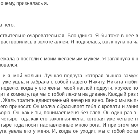
почему, призналась я.
а него.
ствительно очаровательная. Блондинка. Я бы тоже в нее 
 растворились в золоте аллеи. Я поднялась, взглянула на ч
лежала в постели с моим желаемым мужем. Я заглянула к н
новался.
 и я, мой малыш. Лучшая подруга, которая вышла замуж з
уже ушла и забрала с собой нашего Никиту. Никита любит 
 неделю, когда у его жены, моей наглой подруги, кружек п
ит в комнату, где мы с тобой лежим на диване. Каждый раз 
м. Жаль тратить единственный вечер на вино. Вино мы вып
его приносит. Он молча сбрасывает тебя с кровати и зани
ворю. Он, как и ты, понимает меня без слов. Он один раз в
 четыре года как его законная жена, которая уже четыре 
тыре года носит наставленные мною рога. И при этом моя
а увела его у меня. И, когда он уходит, мы с тобой оста