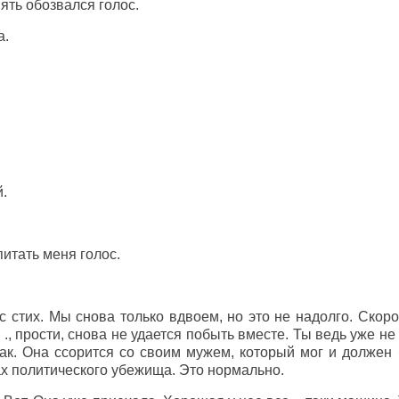
пять обозвался голос.
а.
й.
питать меня голос.
ос стих. Мы снова только вдвоем, но это не надолго. Скор
. ., прости, снова не удается побыть вместе. Ты ведь уже 
так. Она ссорится со своим мужем, который мог и должен
ах политического убежища. Это нормально.