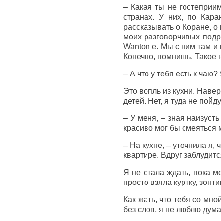
– Какая ты не гостеприим
странах. У них, по Кара
рассказывать о Коране, о
моих разговорчивых подру
Wanton е. Мы с ним там и
Конечно, помнишь. Такое н
– А что у тебя есть к чаю?
Это вопль из кухни. Наве
детей. Нет, я туда не пойд
– У меня, – зная наизусть
красиво мог бы смеяться 
– На кухне, – уточнила я
квартире. Вдруг заблудитс
Я не стала ждать, пока м
просто взяла куртку, зонти
Как жать, что тебя со мно
без слов, я не люблю дум