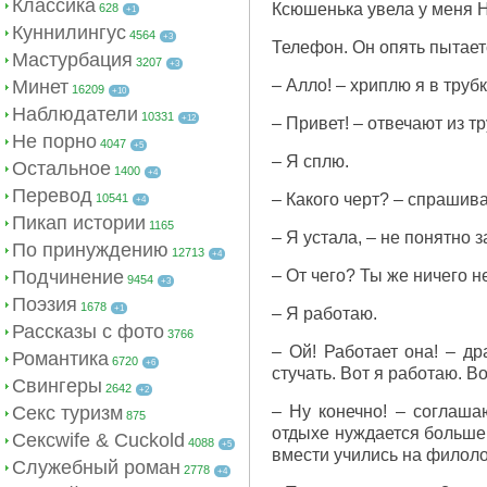
Классика
Ксюшенька увела у меня Н
628
+1
Куннилингус
4564
+3
Телефон. Он опять пытаетс
Мастурбация
3207
+3
Минет
– Алло! – хриплю я в трубк
16209
+10
Наблюдатели
10331
+12
– Привет! – отвечают из т
Не порно
4047
+5
– Я сплю.
Остальное
1400
+4
Перевод
– Какого черт? – спрашива
10541
+4
Пикап истории
1165
– Я устала, – не понятно
По принуждению
12713
+4
Подчинение
– От чего? Ты же ничего н
9454
+3
Поэзия
1678
+1
– Я работаю.
Рассказы с фото
3766
– Ой! Работает она! – д
Романтика
6720
+6
стучать. Вот я работаю. Во
Свингеры
2642
+2
Секс туризм
– Ну конечно! – соглаша
875
отдыхе нуждается больше 
Сексwife & Cuckold
4088
+5
вмести учились на филоло
Служебный роман
2778
+4