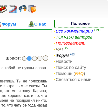
Полезное
Форум
О нас
+190
Все комментарии
ТОП-100 авторов
Пользователи
+5
ЧАТ
+63
Форум
Шрифт:
Новости
Поиск по сайту
 с тобой не нужны слова.
Помощь (
FAQ
)
Связаться с нами
ответишь. Ты не положишь
не вытрешь мне слезы. Ты
о, что меня зовут Карина;
 же хорошо, как и то, что
 меня не поздравил никто,
то, что четыре года назад