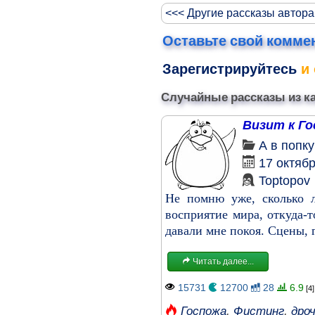
<<< Другие рассказы автор
Оставьте свой комме
Зарегистрируйтесь
и 
Случайные рассказы из к
Визит к Г
А в попк
17 октяб
Toptopov
Не помню уже, сколько л
восприятие мира, откуда-
давали мне покоя. Сцены, 
Читать далее...
15731
12700
28
6.9
[4]
Госпожа
,
Фистинг
,
дро