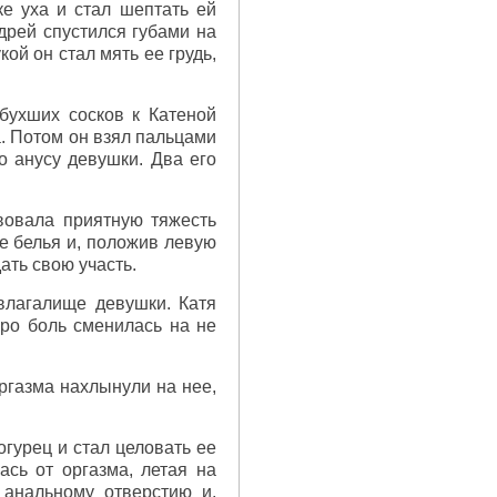
ке уха и стал шептать ей
дрей спустился губами на
кой он стал мять ее грудь,
бухших сосков к Катеной
а. Потом он взял пальцами
о анусу девушки. Два его
вовала приятную тяжесть
ее белья и, положив левую
ать свою участь.
влагалище девушки. Катя
оро боль сменилась на не
ргазма нахлынули на нее,
гурец и стал целовать ее
сь от оргазма, летая на
 анальному отверстию и,