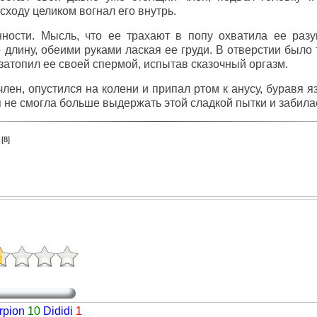
сходу целиком вогнал его внутрь.
нности. Мысль, что ее трахают в попу охватила ее раз
 длину, обеими руками лаская ее груди. В отверстии было 
затопил ее своей спермой, испытав сказочный оргазм.
ен, опустился на колени и припал ртом к анусу, буравя я
я не смогла больше выдержать этой сладкой пытки и забилас
2
[8]
rpion
10
Dididi
1