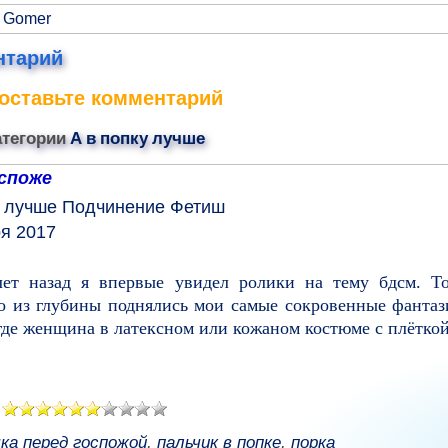
а Gomer
нтарий
оставьте комментарий
атегории
А в попку лучше
оспоже
у лучше
Подчинение
Фетиш
ря 2017
ет назад я впервые увидел ролики на тему бдсм. То
то из глубины поднялись мои самые сокровенные фантаз
где женщина в латексном или кожаном костюме с плёткой
чка перед госпожой
,
пальчик в попке
,
порка