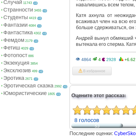
Случай
11743
+4
навалившись всем телом, 
Странности
3455
+3
Катя ахнула от неожида
Студенты
4419
+5
всаживал член на всю его
Фантазии
4084
+1
больше сдерживаться, он 
Фантастика
4302
+3
Андрей вынул обмякший чл
Фемдом
2179
+1
вытекала его сперма. Кат
Фетиш
4029
+3
Фотопост
886
4864
4
2928
+6.6
Экзекуция
3854
Эксклюзив
В избранное
499
+2
Эротика
2671
+7
Эротическая сказка
2992
+1
Юмористические
Оцените этот рассказ:
1805
+1
8 голосов
53
Последние оценки:
CyberSko