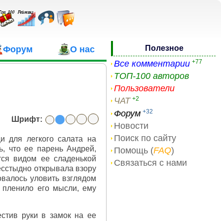
Полезное
Форум
О нас
+77
Все комментарии
ТОП-100 авторов
Пользователи
+2
ЧАТ
+32
Форум
Шрифт:
Новости
Поиск по сайту
и для легкого салата на
ь, что ее парень Андрей,
Помощь (
FAQ
)
тся видом ее сладенькой
Связаться с нами
бесстыдно открывала взору
овалось уловить взглядом
 пленило его мысли, ему
стив руки в замок на ее