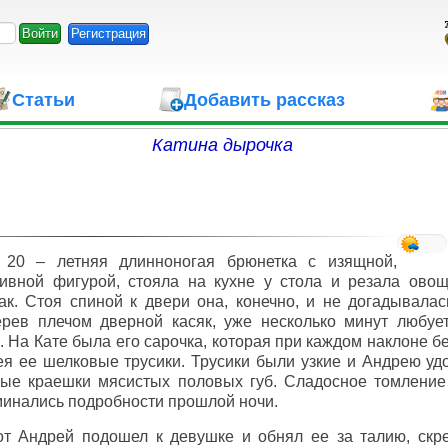
Регистрация
Статьи
Добавить рассказ
Катина дырочка
, 20 – летняя длинноногая брюнетка с изящной,
ивной фигурой, стояла на кухне у стола и резала овощ
ак. Стоя спиной к двери она, конечно, и не догадывалас
ерев плечом дверной касяк, уже несколько минут любуе
. На Кате была его сарочка, которая при каждом наклоне 
я ее шелковые трусики. Трусики были узкие и Андрею уд
вые краешки мясистых половых губ. Сладосное томление
инались подробности прошлой ночи.
т Андрей подошел к девушке и обнял ее за талию, скре