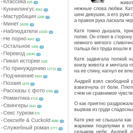
Классика
живот
628
+2
Куннилингус
нежные слова любви. Катя
4562
+1
шею девушки, а его руки с
Мастурбация
3208
+2
а правоя рука ласкала чер
Минет
16206
+8
Наблюдатели
Катя томно дышала, прик
10330
+6
попке. Он отвел в сторон
Не порно
4047
+8
немного мягкого сливочно
Остальное
1400
+6
пальца без труда вошли в 
Перевод
10540
+3
Катя задвигала попкой н
Пикап истории
1165
внизу живота и мечтала ч
По принуждению
12710
+1
на ее спину, нагнул ее вп
Подчинение
9454
+3
Андрей взял свободной р
Поэзия
1678
+1
взвизгнула от боли. Плот
Рассказы с фото
3766
+1
счем не сравнимое чувст
Романтика
6719
+5
О как приятно раздрожал
Свингеры
2641
+1
вырвав из груди сладосны
Секс туризм
875
Сексwife & Cuckold
Катя уже не слышала как 
4086
+3
жаркими поцелуями в пол
Служебный роман
2777
+3
седьмом небе. Андрей д