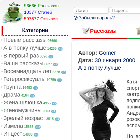
96666 Рассказов
10377 Cтатей
Забыли пароль?
597877 Отзывов
Категории
Рассказы
Новые рассказы
96666
А в попку лучше
14255
+4
Автор:
Gomer
В первый раз
6596
+2
Дата:
30 января 2000
Ваши рассказы
6627
+9
А в попку лучше
Восемнадцать лет
5378
+6
Гетеросексуалы
10759
+8
Катя
Группа
спорт
16483
+8
Драма
завтр
4164
+8
подп
Жена-шлюшка
4955
+5
попки
Женомужчины
2603
+1
Андре
Зрелый возраст
розо
3515
+4
Измена
вспом
15853
+12
Инцест
14883
+4
Но во