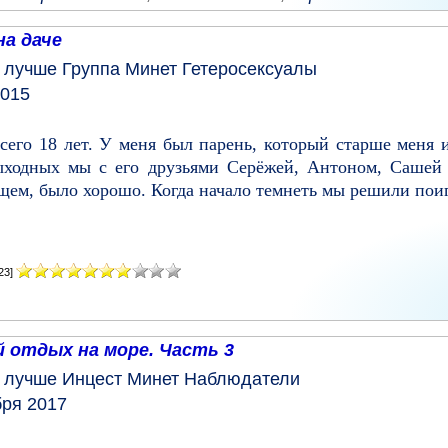
на даче
у лучше
Группа
Минет
Гетеросексуалы
2015
сего 18 лет. У меня был парень, который старше меня 
ыходных мы с его друзьями Серёжей, Антоном, Сашей 
ем, было хорошо. Когда начало темнеть мы решили поигр
23]
 отдых на море. Часть 3
у лучше
Инцест
Минет
Наблюдатели
бря 2017