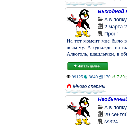
Выходной 
А в попк
2 марта 
Пронг
На тот момент мне было в
всякому. А однажды на в
Алкоголь, шашлычки, в общ
Читать далее...
99125
3640
170
7.39
[
Много спермы
Необычный
А в попк
29 сентя
ss324