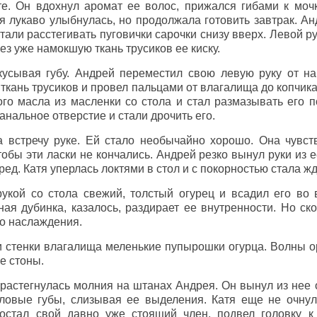
е. Он вдохнул аромат ее волос, прижался гибами к моч
 лукаво улыбнулась, но продолжала готовить завтрак. Ан
тали расстегивать пуговички сарочки снизу вверх. Левой ру
ез уже намокшую ткань трусиков ее киску.
усывая губу. Андрей переместил свою левую руку от на
у ткань трусиков и провел пальцами от влагалища до копчик
го масла из масленки со стола и стал размазывать его п
анальное отверстие и стали дрочить его.
а встречу руке. Ей стало необычайно хорошо. Она чувст
тобы эти ласки не кончались. Андрей резко вынул руки из 
еред. Катя уперлась локтями в стол и с покорностью стала жд
укой со стола свежий, толстый огурец и всадил его во 
ная дубинка, казалось, раздирает ее внутренности. Но ск
во наслаждения.
и стенки влагалища меленькие пупырошки огурца. Волны о
е стоны.
растегнулась молния на штанах Андрея. Он вынул из нее о
овые губы, слизывая ее выделения. Катя еще не очнула
остал свой давно уже стоящий член, подвел головку к