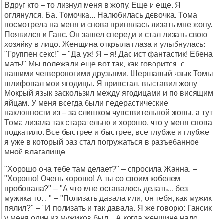
Вдруг кто – то лизнул меня в жопу. Еще и еще. Я
оглянулся. Ба. Томочка... Налюбилась девочка. Тома
посмотрела на меня и снова принялась лизать мне жопу.
Появился и Ганс. Он зашел спереди и стал лизать свою
хозяйку в лицо. Женщина открыла глаза и улыбнулась:
"Группен секс!" – "Да уж! Я – я! Дас ист фантастик! Ебена
мать!" Мы полежали еще вот так, как говорится, с
нашими четвероногими друзьями. Шершавый язык Томы
шлифовал мои ягодицы. Я привстал, выставил жопу.
Мокрый язык заскользил между ягодицами и по висящим
яйцам. У меня всегда были педерастические
наклонности из – за слишком чувствительной жопы, а тут
Тома лизала так старательно и хорошо, что у меня снова
подкатило. Все быстрее и быстрее, все глубже и глубже
я уже в который раз стал погружаться в разъебанное
мной влагалище.
"Хорошо она тебе там делает?" – спросила Жанна. –
"Хорошо! Очень хорошо! А ты со своим кобелем
пробовала?" – "А что мне оставалось делать... без
мужика то... " – "Полизать давала или, он тебя, как мужик
пялил?" – "И полизать и так давала. Я же говорю: Гансик
у меня один из мужиков был... А когда женщине надо,