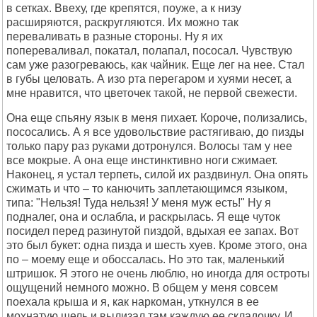
в сетках. Ввеху, где крепятся, поуже, а к низу
расширяются, раскругляются. Их можно так
переваливать в разные стороны. Ну я их
попереваливал, покатал, полапал, пососал. Чувствую
сам уже разогреваюсь, как чайник. Еще лег на нее. Стал
в губы целовать. А изо рта перегаром и хуями несет, а
мне нравится, что цветочек такой, не первой свежести.
Она еще спьяну язык в меня пихает. Короче, полизались,
пососались. А я все удовольствие растягиваю, до пизды
только пару раз руками дотронулся. Волосы там у нее
все мокрые. А она еще инстинктивно ноги сжимает.
Наконец, я устал терпеть, силой их раздвинул. Она опять
сжимать и что – то канючить заплетающимся языком,
типа: "Нельзя! Туда нельзя! У меня муж есть!" Ну я
подналег, она и ослабла, и раскрылась. Я еще чуток
посидел перед разинутой пиздой, вдыхая ее запах. Вот
это был букет: одна пизда и шесть хуев. Кроме этого, она
по – моему еще и обоссалась. Но это так, маленький
штришок. Я этого не очень люблю, но иногда для остроты
ощущений немного можно. В общем у меня совсем
поехала крыша и я, как наркоман, уткнулся в ее
мохнатую щель и вылизал там каждую ее складочку. И