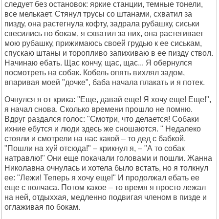
следует без остановок: яркие станции, темные тонели,
все мелькает. Стянул трусы со штанами, схватил за
пизду, она растегнула кофту, задрала рубашку, сиськи
свесились по бокам, я схватил за них, она растегивает
мою рубашку, прижимаюсь своей грудью к ее сиськам,
спускаю штаны и торопливо запихиваю в ее пизду ствол.
Начинаю ебать. Щас кончу, щас, щас... Я обернулся
посмотреть на собак. Кобель опять вихлял задом,
впаривая моей "дочке", баба начала плакать и я потек.
Очнулся я от крика: "Еще, давай еще! Я хочу еще! Еще!",
я начал снова. Сколько времени прошло не помню.
Вдруг раздался голос: "Смотри, что делается! Собаки
ихние ебутся и люди здесь же сношаются. " Недалеко
стояли и смотрели на нас какой – то дед с бабкой.
"Пошли на хуй отсюда!" – крикнул я, – "А то собак
натравлю!" Они еще покачали головами и пошли. Жанна
Николавна очнулась и хотела было встать, но я толкнул
ее: "Лежи! Теперь я хочу еще!" И продолжал ебать ее
еще с полчаса. Потом какое – то время я просто лежал
на ней, отдыххая, медленно подвигая членом в пизде и
оглаживая по бокам.