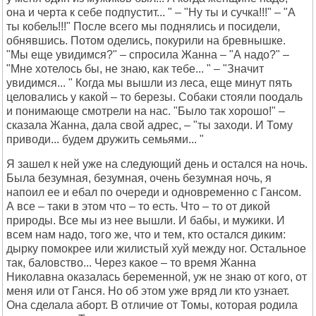
она и черта к себе подпустит... " – "Ну ты и сучка!!!" – "А
ты кобель!!!" После всего мы поднялись и посидели,
обнявшись. Потом оделись, покурили на бревнышке.
"Мы еще увидимся?" – cпросила Жанна – "А надо?" –
"Мне хотелось бы, не знаю, как тебе... " – "Значит
увидимся... " Когда мы вышли из леса, еще минут пять
целовались у какой – то березы. Собаки стояли поодаль
и понимающе смотрели на нас. "Было так хорошо!" –
сказала Жанна, дала свой адрес, – "ты заходи. И Тому
приводи... будем дружить семьями... "
Я зашел к ней уже на следующий день и остался на ночь.
Была безумная, безумная, очень безумная ночь, я
напоил ее и ебал по очереди и одновременно с Гансом.
А все – таки в этом что – то есть. Что – то от дикой
природы. Все мы из нее вышли. И бабы, и мужики. И
всем нам надо, того же, что и тем, кто остался диким:
дырку помокрее или жилистый хуй между ног. Остальное
так, баловство... Через какое – то время Жанна
Николавна оказалась беременной, уж не знаю от кого, от
меня или от Ганся. Но об этом уже вряд ли кто узнает.
Она сделала аборт. В отличие от Томы, которая родила