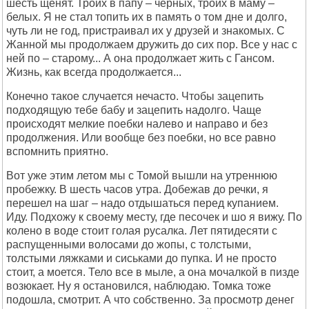
шесть щенят. Троих в папу – черных, троих в маму –
белых. Я не стал топить их в память о том дне и долго,
чуть ли не год, пристраивал их у друзей и знакомых. С
Жанной мы продолжаем дружить до сих пор. Все у нас с
ней по – старому... А она продолжает жить с Гансом.
Жизнь, как всегда продолжается...
Конечно такое случается нечасто. Чтобы зацепить
подходящую тебе бабу и зацепить надолго. Чаще
происходят мелкие поебки налево и направо и без
продолжения. Или вообще без поебки, но все равно
вспомнить приятно.
Вот уже этим летом мы с Томой вышли на утреннюю
пробежку. В шесть часов утра. Добежав до речки, я
перешел на шаг – надо отдышаться перед купанием.
Иду. Подхожу к своему месту, где песочек и шо я вижу. По
колено в воде стоит голая русалка. Лет пятидесяти с
распущенными волосами до жопы, с толстыми,
толстыми ляжками и сиськами до пупка. И не просто
стоит, а моется. Тело все в мыле, а она мочалкой в пизде
возюкает. Ну я остановился, наблюдаю. Томка тоже
подошла, смотрит. А что собственно. За просмотр денег