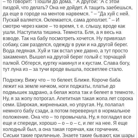
– то говорит: "Пошли до дома. " А другой: "А с этой
пиздой, что делать? Она не дойдет. А тащить заебешься,
да еще в городе на ментов нарвемся. " – "Да хуй с ней.
Пускай валяется. Оклемается, сама доползет. " – И
смотрю через какое – то время, т. е. слышу, вроде как
ушли. Наступила тишина. Темнота. Бля, а я весь на
взводе. Так на бабу посмотреть хочется. Ну привязал
собаку, сам разделся, одежду в руки и на другой берег.
Вода ледяная. Хуй и так встал уже давно, а тут просто
закаменел. Вышел на другой берег голый с торчащей
палкой. Обтерся, куртку накинул и к кустам. Слава богу,
тут луна из – за тучи вроде вышла, посветлее стало.
Подхожу. Вижу что – то белеет. Ближе. Короче баба
лежит на земле ничком, ноги поджаты, платье до
подмышек задрано, а белая жопа так и белеет в темноте.
Ну, я за жопу потрогал. Апетитная такая жопа лет сорока
семи. Широкая, жирненькая, но упругая. Ну, полапал
немного бабу сзади, а потом перевернул в нормальное
положение. Она что – то промычала. Ну, я погладил все
еще и спереди, хорошо – о – о – с, и лег на нее. Я еще
холодный был, а она такая горячая, как горчичник.
Сиськи такие приличные. Знаете такие бывают, как шары