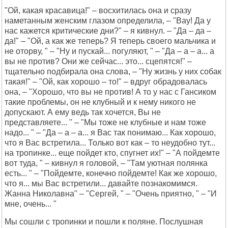
"Ой, какая красавица!" – восхитилась она и сразу
наметанным женским глазом определила, – "Вау! Да у
нас кажется критические дни?" – я кивнул. – "Да – да –
да!" – "Ой, а как же теперь? Я теперь своего мальчика и
не оторву, " – "Ну и пускай... погуляют, " – "Да – а – а... а
вы не против? Они же сейчас... это... сцепятся!" –
тщательно подбирала она слова, – "Ну жизнь у них собак
такая!" – "Ой, как хорошо – то!" – вдруг обрадовалась
она, – "Хорошо, что вы не против! А то у нас с Гансиком
такие проблемы, он не клубный и к нему никого не
допускают. А ему ведь так хочется, Вы не
представляете... " – "Мы тоже не клубные и нам тоже
надо... " – "Да – а – а... я Вас так понимаю... Как хорошо,
что я Вас встретила... Только вот как – то неудобно тут...
на тропинке... еще пойдет кто, спугнет их!" – "А пойдемте
вот туда, " – кивнул я головой, – "Там уютная полянка
есть... " – "Пойдемте, конечно пойдемте! Как же хорошо,
что я... мы Вас встретили... давайте познакомимся.
Жанна Николавна" – "Сергей, " – "Очень приятно, " – "И
мне, очень... "
Мы сошли с тропинки и пошли к поляне. Послушная