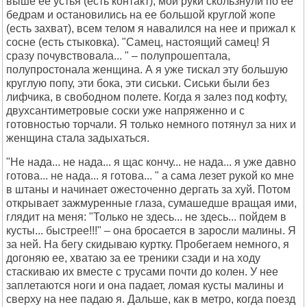
выше ее устья (есть контакт), мои руки скользнули по ее
бедрам и остановились на ее большой круглой жопе
(есть захват), всем телом я навалился на нее и прижал к
сосне (есть стыковка). "Самец, настоящий самец! Я
сразу почувствовала... " – полупрошептала,
полупростонала женщина. А я уже тискал эту большую
круглую попу, эти бока, эти сиськи. Сиськи были без
лифчика, в свободном полете. Когда я залез под кофту,
двухсантиметровые соски уже напряженно и с
готовностью торчали. Я только немного потянул за них и
женщина стала задыхаться.
"Не нада... не нада... я щас кончу... не нада... я уже давно
готова... не нада... я готова... " а сама лезет рукой ко мне
в штаны и начинает ожесточенно дергать за хуй. Потом
открывает зажмуренные глаза, сумашедше вращая ими,
глядит на меня: "Только не здесь... не здесь... пойдем в
кусты... быстрее!!!" – она бросается в заросли малины. Я
за ней. На бегу скидываю куртку. Пробегаем немного, я
догоняю ее, хватаю за ее треники сзади и на ходу
стаскиваю их вместе с трусами почти до колен. У нее
заплетаются ноги и она падает, ломая кусты малины и
сверху на нее падаю я. Дальше, как в метро, когда поезд