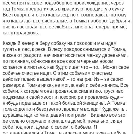
несмотря на свое подзаборное происхождение, через
год Томка превратилась в красивую породистую сучку.
Все говорят, что это кавказец, но я сомневаюсь, потому
что кавказцы все очень злые, а Томка наоборот добрая и
очень ласковая, все ее любят, а мне она теперь, прямо,
как вторая дочь.
Каждый вечер я беру собаку на поводок и мы идем
гулять в лес, к реке. В лесу поводок снимается и Томка,
визжа от радости, начинает носиться между деревьями,
по полянам, обнюхивая все своим черным носом,
копается в листьях, как будто ищет что – то... Может свое
собачье счастье ищет. С этим собачьим счастьем
действительно вышел какой – то напряг. Из – за своих
размеров, Томка никак не могла найти себе жениха. Все
кобели, к которым она проявляла симпатию, трусливо
поджимали свой хвост и позорно ретировались куда –
нибудь подальше от такой большой женщины. А Томка
только долго и безответно лаяла им вслед: "Куда же ты,
дурашка, иди ко мне, давай поиграем!" Видимо все это
ее сильно огорчало и она шла домой, печально глядя
себе под ноги, думая о своем, о бабьем. Я
останавливался и Тома тыкалась в меня, куда – нибудь