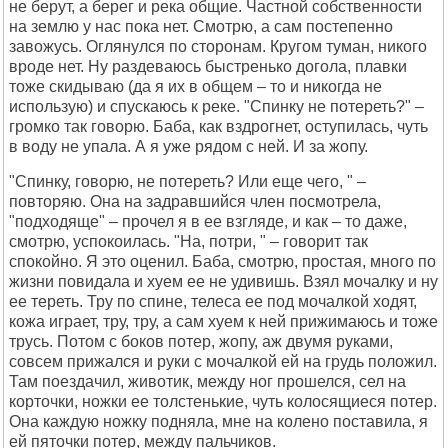
не берут, а берег и река общие. Частной собственности
на землю у нас пока нет. Смотрю, а сам постепенно
завожусь. Оглянулся по сторонам. Кругом туман, никого
вроде нет. Ну раздеваюсь быстренько догола, плавки
тоже скидываю (да я их в общем – то и никогда не
использую) и спускаюсь к реке. "Спинку не потереть?" –
громко так говорю. Баба, как вздрогнет, оступилась, чуть
в воду не упала. А я уже рядом с ней. И за жопу.
"Спинку, говорю, не потереть? Или еще чего, " –
повторяю. Она на задравшийся член посмотрела,
"подходяще" – прочел я в ее взгляде, и как – то даже,
смотрю, успокоилась. "На, потри, " – говорит так
спокойно. Я это оценил. Баба, смотрю, простая, много по
жизни повидала и хуем ее не удивишь. Взял мочалку и ну
ее тереть. Тру по спине, телеса ее под мочалкой ходят,
кожа играет, тру, тру, а сам хуем к ней прижимаюсь и тоже
трусь. Потом с боков потер, жопу, аж двумя руками,
совсем прижался и руки с мочалкой ей на грудь положил.
Там поездачил, животик, между ног прошелся, сел на
корточки, ножки ее толстенькие, чуть колосящиеся потер.
Она каждую ножку подняла, мне на колено поставила, я
ей пяточки потер, между пальчиков.