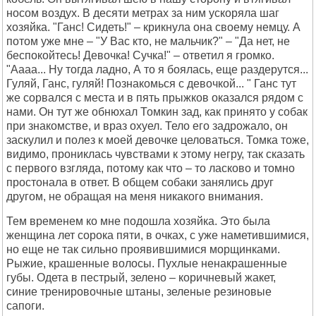
носом воздух. В десяти метрах за ним ускоряла шаг
хозяйка. "Ганс! Сидеть!" – крикнула она своему немцу. А
потом уже мне – "У Вас кто, не мальчик?" – "Да нет, не
беспокойтесь! Девочка! Сучка!" – ответил я громко.
"Аааа... Ну тогда ладно, А то я боялась, еще раздерутся...
Гуляй, Ганс, гуляй! Познакомься с девочкой... " Ганс тут
же сорвался с места и в пять прыжков оказался рядом с
нами. Он тут же обнюхал Томкин зад, как принято у собак
при знакомстве, и враз охуел. Тело его задрожало, он
заскулил и полез к моей девочке целоваться. Томка тоже,
видимо, прониклась чувствами к этому негру, так сказать
с первого взгляда, потому как что – то ласково и томно
простонала в ответ. В общем собаки занялись друг
другом, не обращая на меня никакого внимания.
Тем временем ко мне подошла хозяйка. Это была
женщина лет сорока пяти, в очках, с уже наметившимися,
но еще не так сильно проявившимися морщинками.
Рыжие, крашенные волосы. Пухлые ненакрашенные
губы. Одета в пестрый, зелено – коричневый жакет,
синие тренировочные штаны, зеленые резиновые
сапоги.