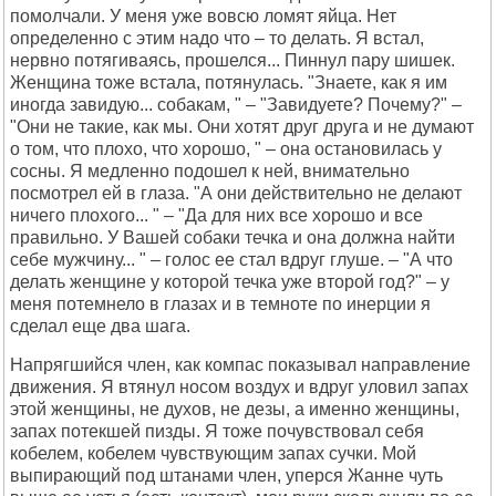
помолчали. У меня уже вовсю ломят яйца. Нет
определенно с этим надо что – то делать. Я встал,
нервно потягиваясь, прошелся... Пиннул пару шишек.
Женщина тоже встала, потянулась. "Знаете, как я им
иногда завидую... собакам, " – "Завидуете? Почему?" –
"Они не такие, как мы. Они хотят друг друга и не думают
о том, что плохо, что хорошо, " – она остановилась у
сосны. Я медленно подошел к ней, внимательно
посмотрел ей в глаза. "А они действительно не делают
ничего плохого... " – "Да для них все хорошо и все
правильно. У Вашей собаки течка и она должна найти
себе мужчину... " – голос ее стал вдруг глуше. – "А что
делать женщине у которой течка уже второй год?" – у
меня потемнело в глазах и в темноте по инерции я
сделал еще два шага.
Напрягшийся член, как компас показывал направление
движения. Я втянул носом воздух и вдруг уловил запах
этой женщины, не духов, не дезы, а именно женщины,
запах потекшей пизды. Я тоже почувствовал себя
кобелем, кобелем чувствующим запах сучки. Мой
выпирающий под штанами член, уперся Жанне чуть