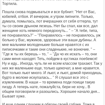
Тортила.
Пошла снова подмываться и все бубнит: "Нет от Вас,
кобелей, отбоя. И вечером, и утром липните. Только,
думала, помылась, пот вчерашних от себя оттерла, тут
ты со своим дрыном лезешь. Нет бы спал, как все, дал
женщине хоть немного передохнуть... " – "А тебе, типа,
не понравилось?" – "Понравилось – не понравилось, уж
больно у Вас, мужиков, здоровые эти ваши дубины. А
мне мальчики молоденькие больше нравятся с их
пиписечками и такие они сладенькие, не вонючие. " –
"Где ж ты их берешь – то, " – "Да чо их искать – то, они
сами меня находят. Теть, пойдем в кустиках поебемся!
Ну и иду... Иногда, чуть ли не всем классом трахают. Так у
них же маленькие еще, только щекочат, а мне нравится.
Вот только льют много. И льют, и льют, домой приходишь,
будто в молоке искупалась... " Я слушал все это с
изумлением. В наши – то времена поди поищи такую
пизду. А теперь нате, пожалуйста, бери не хочу... В
общем поговорили и разошлись. Хорошее начало дня...
Бывает хуже.
И еще одним случаем я обязан своей собаке. Тоже в