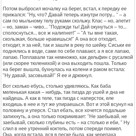
Потом выбросил мочалку на берег, встал, к передку ее
прижался: "Ну, что? Давай теперь изнутри потру... " – а
сам по мыльному телу руками скольжу. Клас – но, апетит
– но, заман – чиво... "Подожди ты! Дай окунуться – то...
сполоснуться... все ж налипнет!" – "А ты мне такая,
скользкая, больше нравишься!" А она все отходит,
отходит, я за ней, так и зашли в реку по шейку. Сиськи ее
поднялись в воде, сами по себе плавают, а я все лапаю,
лапаю. Поплавали так немножко, как дельфин с русалкой
(или скорее тюленихой) и она выходить пошла. Только
на берег вышла, бухнулась на колени и раком встала:
"Ну давай, засовывай!" Я ее и дрюкнул.
Вот сколько ебусь, столько удивляюсь. Как баба
меленькая какая – нибудь, так пизда до ушей и дна не
найдешь. А как в теле, так пизда с наперсток, еле
входишь в нее и тут же упираешься. Вот и этой всунул на
половину и уперся. Стал ебать, все хочется подальше
запихнуть, а она только покрикивает: "Не заебывай, не
заебывай, сколько глубины есть – на столько и еби, " Ну
слил в нее утренний коктель, потом спереди поимел.
Она, когда встала, вся в песке была, как черепаха