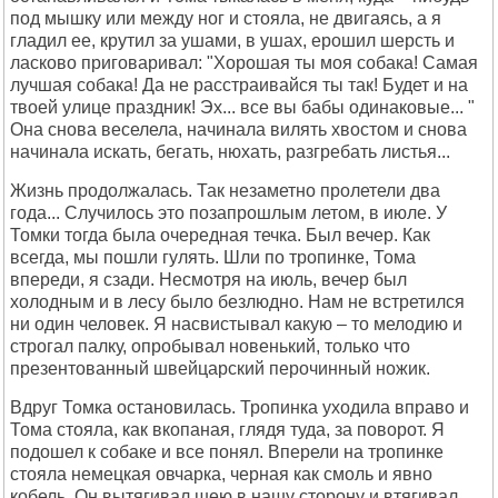
под мышку или между ног и стояла, не двигаясь, а я
гладил ее, крутил за ушами, в ушах, ерошил шерсть и
ласково приговаривал: "Хорошая ты моя собака! Самая
лучшая собака! Да не расстраивайся ты так! Будет и на
твоей улице праздник! Эх... все вы бабы одинаковые... "
Она снова веселела, начинала вилять хвостом и снова
начинала искать, бегать, нюхать, разгребать листья...
Жизнь продолжалась. Так незаметно пролетели два
года... Случилось это позапрошлым летом, в июле. У
Томки тогда была очередная течка. Был вечер. Как
всегда, мы пошли гулять. Шли по тропинке, Тома
впереди, я сзади. Несмотря на июль, вечер был
холодным и в лесу было безлюдно. Нам не встретился
ни один человек. Я насвистывал какую – то мелодию и
строгал палку, опробывал новенький, только что
презентованный швейцарский перочинный ножик.
Вдруг Томка остановилась. Тропинка уходила вправо и
Тома стояла, как вкопаная, глядя туда, за поворот. Я
подошел к собаке и все понял. Вперели на тропинке
стояла немецкая овчарка, черная как смоль и явно
кобель. Он вытягивал шею в нашу сторону и втягивал