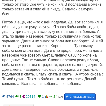
только от этого уже чуть не кончил. В последний момент
только вставил и слил ей в пизду. Седьмой самурай,
блин...
Потом я еще, что – то с ней поделал. Да, вот вспомнил: я
ей в пизду всю руку засунул. Я знаю бабы любят, один,
два, ну три пальца, а всю руку не принимают, больно. А
эта, по пьяни наверное, только всхлипнула и громко так
зарыдала. Даже и не знаю: от боли или наоборот... А я ей
за это еще разок вставил... Хорошо – с... Тут слышу
собака моя стала выть. Да и мне вроде пора, жена дома
наверное уже тревогу бьет. Шлепнул бабу по жопе на
прощанье. Так не сильно. Снова перешел речку вброд,
собака вся прыгала от радости, оделся наконец и домой.
Дома жена, наверное, час еще брюзжала, а я умылся,
подмылся и спать. Спать, спать и спать... А утром снова с
Томой гулять. Так эта баба опять встретилась. Домой
ковыляла. Вся такая изъебанная, изъебанная...
5764
3
20514
1
+4.64
Следующая часть
[17]