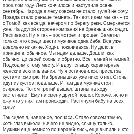
прошлом году. Лето кончилось и наступила осень,
сентябрь. Народа в лесу совсем не стало, гуляй не хочу.
Правда стало раньше темнеть. Так вот, идем мы как – то
с Томой, как всегда, вечером по берегу реки. Смеркается
уже. На другой стороне компания на бревнышках сидит.
Распивают. Ну, я так – посмотрел и прошел. Заметил
только, что среди шести мужиков одна баба. Все уже
довольно никакие. Ходят, покачиваясь. Ну дело, в
принципе, обычное. Мы идем дальше. Дошли, как
обычно, до своей сосны и обратно. Все темней и темней.
Подходим к тому месту. И вдруг слышу характерные
женские всхлипывания. Ну я остановился, присел за
кустами, смотрю. На бревнышках уже никого нет. Стоны
идут из кустов подальше. И там два мужика стоят,
озираясь. Потом третий вышел, штаны на ходу
застегивает. Ему на смену другой пошел. Короче, ясно и
ежу, что у них там происходит. Растянули бабу на всех
сразу.
Так сидел я, наверное, полчаса. Стало совсем темно,
хоть глаз выколи, ничего не видно, слышу только.
Мужики еще немного пошараебились, еще выпили и кто