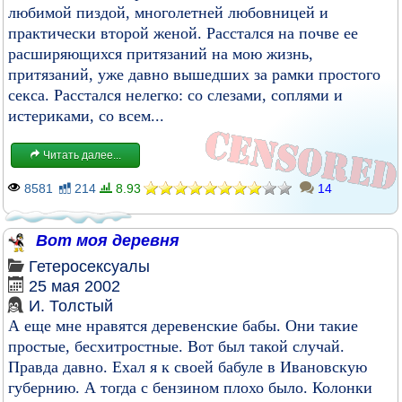
любимой пиздой, многолетней любовницей и
практически второй женой. Расстался на почве ее
расширяющихся притязаний на мою жизнь,
притязаний, уже давно вышедших за рамки простого
секса. Расстался нелегко: со слезами, соплями и
истериками, со всем...
Читать далее...
8581
214
8.93
14
Вот моя деревня
Гетеросексуалы
25 мая 2002
И. Толстый
А еще мне нравятся деревенские бабы. Они такие
простые, бесхитростные. Вот был такой случай.
Правда давно. Ехал я к своей бабуле в Ивановскую
губернию. А тогда с бензином плохо было. Колонки