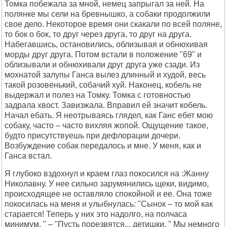
Томка побежала за мной, немец запрыгал за ней. На
полянке мы сели на бревнышко, а собаки продолжили
свое дело. Hекоторое время они скакали по всей поляне,
то бок о бок, то друг через друга, то друг на друга.
Набегавшись, остановились, облизывая и обнюхивая
морды друг друга. Потом встали в положение "69" и
облизывали и обнюхивали друг друга уже сзади. Из
мохнатой залупы Ганса вылез длинный и худой, весь
такой розовенький, собачий хуй. Наконец, кобель не
выдержал и полез на Томку. Томка с готовностью
задрала хвост. Завизжала. Вправил ей значит кобель.
Начал ебать. Я неотрываясь глядел, как Ганс ебет мою
собаку, часто – часто вихляя жопой. Ощущение такое,
будто присутствуешь при дефлорации дочери.
Возбуждение собак передалось и мне. У меня, как и
Ганса встал.
Я глубоко вздохнул и краем глаз покосился на :Жанну
Николавну. У нее сильно зарумянились щеки, видимо,
происходящее не оставляло спокойной и ее. Она тоже
покосилась на меня и улыбнулась: "Сынок – то мой как
старается! Теперь у них это надолго, на полчаса
минимум. " – "Пусть порезвятся... детишки. " Мы немного