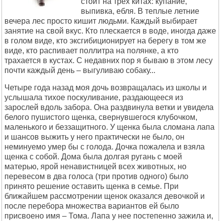
стоит на трех китах: купание,
выпивка, ебля. В теплые летние
вечера лес просто кишит людьми. Каждый выбирает
занятие на свой вкус. Кто плескается в воде, иногда даже
в голом виде, кто эксгибиционирует на берегу в том же
виде, кто распивает поллитра на полянке, а кто
трахается в кустах. С недавних пор я бываю в этом лесу
почти каждый день – выгуливаю собаку...
Четыре года назад моя дочь возвращалась из школы и
услышала тихое поскуливание, раздающееся из
зарослей вдоль забора. Она раздвинула ветки и увидела
белого пушистого щенка, свернувшегося клубочком,
маленького и беззащитного. У щенка была сломана лапа
и шансов выжить у него практически не было, он
неминуемо умер бы с голода. Дочка пожалела и взяла
щенка с собой. Дома была долгая ругань с моей
матерью, ярой ненавистницей всех животных, но
перевесом в два голоса (три против одного) было
принято решение оставить щенка в семье. При
ближайшем рассмотрении щенок оказался девочкой и
после перебора множества вариантов ей было
присвоено имя – Тома. Лапа у нее постепенно зажила и,