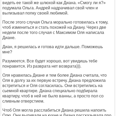
видеть ее такой же шлюхой как Диана. «Смогу ли я?»
подумала Ольга. Андрей надрачивал свой член и
вылизывал попку своей любимой.
После этого случая Ольга морально готовилась к тому,
чтоб измениться и стать похожей на Диану. Через две
недели после того случая с Максимом Оля написала
Диане.
Диан, я решилась и готова идти дальше. Поможешь
мне?
Разумеется. Все будет хорошо, вот увидишь тебе
понравится. Из разврата нет возврата))).
Оля нравилась Диане и тем более Диана считала, что
Оля в долгу за их первую встречу. Диана предложила
встретиться и Оля согласилась. Они встретились на
сьемной квартире. Диана специально подбирала
квартиру, чтоб в ней не было ванны, а просто пол со
сливным отверстием.
Чтоб Оля могла расслабиться Диана решила напоить
Олю. Они выпивали на кухне и Диана рассказывала про