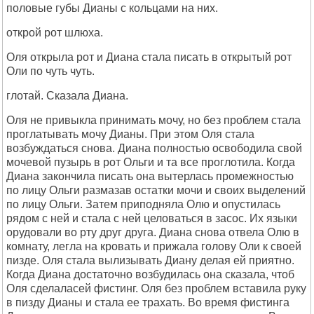
половые губы Дианы с кольцами на них.
открой рот шлюха.
Оля открыла рот и Диана стала писать в открытый рот
Оли по чуть чуть.
глотай. Сказала Диана.
Оля не привыкла принимать мочу, но без проблем стала
проглатывать мочу Дианы. При этом Оля стала
возбуждаться снова. Диана полностью освободила свой
мочевой пузырь в рот Ольги и та все проглотила. Когда
Диана закончила писать она вытерлась промежностью
по лицу Ольги размазав остатки мочи и своих выделений
по лицу Ольги. Затем приподняла Олю и опустилась
рядом с ней и стала с ней целоваться в засос. Их языки
орудовали во рту друг друга. Диана снова отвела Олю в
комнату, легла на кровать и прижала голову Оли к своей
пизде. Оля стала вылизывать Диану делая ей приятно.
Когда Диана достаточно возбудилась она сказала, чтоб
Оля сделаласей фистинг. Оля без проблем вставила руку
в пизду Дианы и стала ее трахать. Во время фистинга