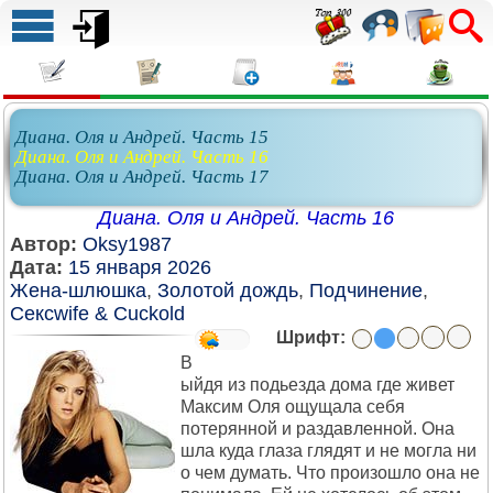
Диана. Оля и Андрей. Часть 15
Диана. Оля и Андрей. Часть 16
Диана. Оля и Андрей. Часть 17
Диана. Оля и Андрей. Часть 16
Автор:
Oksy1987
Дата:
15 января 2026
Жена-шлюшка
,
Золотой дождь
,
Подчинение
,
Сексwife & Cuckold
Шрифт:
В
ыйдя из подьезда дома где живет
Максим Оля ощущала себя
потерянной и раздавленной. Она
шла куда глаза глядят и не могла ни
о чем думать. Что произошло она не