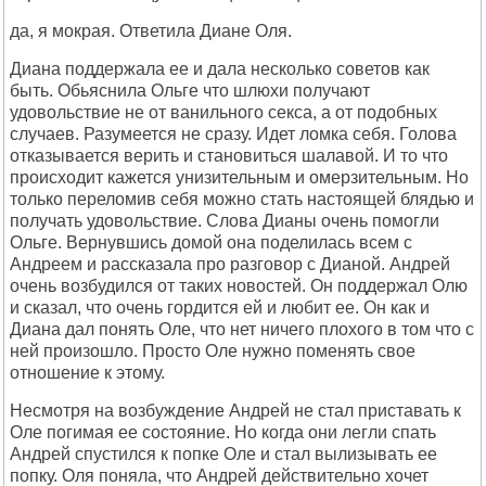
да, я мокрая. Ответила Диане Оля.
Диана поддержала ее и дала несколько советов как
быть. Обьяснила Ольге что шлюхи получают
удовольствие не от ванильного секса, а от подобных
случаев. Разумеется не сразу. Идет ломка себя. Голова
отказывается верить и становиться шалавой. И то что
происходит кажется унизительным и омерзительным. Но
только переломив себя можно стать настоящей блядью и
получать удовольствие. Слова Дианы очень помогли
Ольге. Вернувшись домой она поделилась всем с
Андреем и рассказала про разговор с Дианой. Андрей
очень возбудился от таких новостей. Он поддержал Олю
и сказал, что очень гордится ей и любит ее. Он как и
Диана дал понять Оле, что нет ничего плохого в том что с
ней произошло. Просто Оле нужно поменять свое
отношение к этому.
Несмотря на возбуждение Андрей не стал приставать к
Оле погимая ее состояние. Но когда они легли спать
Андрей спустился к попке Оле и стал вылизывать ее
попку. Оля поняла, что Андрей действительно хочет