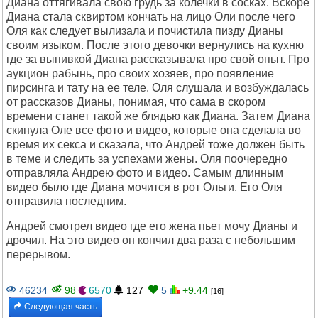
Диана оттягивала свою грудь за колечки в сосках. Вскоре
Диана стала сквиртом кончать на лицо Оли после чего
Оля как следует вылизала и почистила пизду Дианы
своим языком. После этого девочки вернулись на кухню
где за выпивкой Диана рассказывала про свой опыт. Про
аукцион рабынь, про своих хозяев, про появление
пирсинга и тату на ее теле. Оля слушала и возбуждалась
от рассказов Дианы, понимая, что сама в скором
времени станет такой же блядью как Диана. Затем Диана
скинула Оле все фото и видео, которые она сделала во
время их секса и сказала, что Андрей тоже должен быть
в теме и следить за успехами жены. Оля поочередно
отправляла Андрею фото и видео. Самым длинным
видео было где Диана мочится в рот Ольги. Его Оля
отправила последним.
Андрей смотрел видео где его жена пьет мочу Дианы и
дрочил. На это видео он кончил два раза с небольшим
перерывом.
46234
98
6570
127
5
+9.44
[16]
Следующая часть