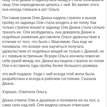
лицо Оли периодически целуясь с ней. Во время этого
она иногда плевала в рот Ольги.
Поставив раком Олю Диана надела страпон и вынув
пробку из задницы Оли стала входить в ее попку. Как
только страпон вошел в задницу Оли Диана стала сильно
трахать ее. Оля возбудилась, она доверяла Диане и
подобные унижения доставляли Ольге удовольствие в
отличие от того, что было с Максимом. Она еще не
понимала, что вскоре она научиться получать
удовольствие от подобных вещей не только с Дианой, но
и с первым встречным. Вскоре Ольга кончила помогая
себе рукой между ног. Диана вытащила страпон из попки
Оли и вставила туда пробку более большого размера.
это мой подарок. Ходи с ней всегда чтоб жопа была
разработана и всегда в рабочем состоянии. Сказала
Диана.
Хорошо. Ответила Ольга.
Диана отвела Олю в душевую и положила ее на пол, а
сама села над ней. Оля видела сильно отвисшие