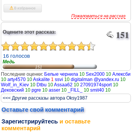
В избранное
Пожаловаться на рассказ
Оцените этот рассказ:
151
16 голосов
Медь
151
Последние оценки:
Белые чернила
10
Sex2000
10
Алексби
10
arty4570
10
Askalite
1
ssvi
10
digitalman @yandex.ru
10
Wolf_in_Kiev
10
Dtbu
10
Assaa62
10
27091974sport
10
Дековский
10
pgre
10
asser
10
_FILL_
10
smit40
10
<<< Другие рассказы автора Oksy1987
Оставьте свой комментарий
Зарегистрируйтесь
и оставьте
комментарий