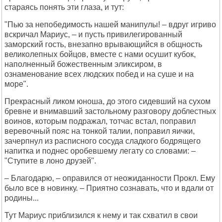
стараясь понять эти глаза, и тут:
"Пью за непобедимость нашей манипулы! – вдруг игриво
вскричал Мариус, – и пусть привилегированный
заморский гость, внезапно врывающийся в общность
великолепных бойцов, вместе с нами осушит кубок,
наполненный божественным эликсиром, в
ознаменование всех людских побед и на суше и на
море".
Прекрасный ликом юноша, до этого сидевший на сухом
бревне и внимавший застольному разговору доблестных
воинов, которым подражал, тотчас встал, поправил
веревочный пояс на тонкой талии, поправил яички,
зачерпнул из расписного сосуда сладкого бодрящего
напитка и поднес оробевшему легату со словами: –
"Ступите в лоно друзей".
– Благодарю, – оправился от неожиданности Прокл. Ему
было все в новинку. – Приятно сознавать, что и вдали от
родины...
Тут Мариус приблизился к нему и так схватил в свои