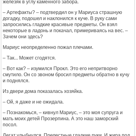
железяк в углу каменного забора.
– Артефакты? – подтвердил он у Мариуса страшную
догадку, подошел и наклонился к куче. В руку сами
запросились гладкие красивые предметы. Он взял
некоторые в ладонь и покачал, примериваясь на вес. –
Зачем они здесь?
Мариус неопределенно пожал плечами.
– Так... Может сгодятся.
– Вот как? – изумился Прокл. Это его непритворно
смутило. Он со звоном бросил предметы обратно в кучу
и поднялся.
Из двери дома показалась хозяйка.
– Ой, я даже и не ожидала.
– Познакомься, – кивнул Мариус, – это моя супруга и
мать моих детей Прозерпина. А это наш заморский
посол.
Легат улыбнулся. Прелестные гладкие руки. И жира под