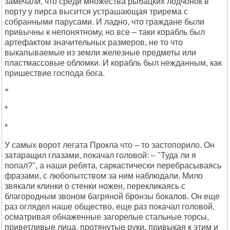
замечали, что среди множества рыбацких лодчонок в
порту у пирса высится устрашающая трирема с
собранными парусами. И ладно, что граждане были
привычны к непонятному, но все – таки корабль был
артефактом значительных размеров, не то что
выкапываемые из земли железные предметы или
пластмассовые обломки. И корабль был нежданным, как
пришествие господа бога.
*
*
*
У самых ворот легата Прокла что – то застопорило. Он
затаращил глазами, покачал головой: – "Туда ли я
попал?", а наши ребята, саркастически перебрасываясь
фразами, с любопытством за ним наблюдали. Мило
звякали клинки о стенки ножен, перекликаясь с
благородным звоном багряной бронзы бокалов. Он еще
раз оглядел наше общество, еще раз покачал головой,
осматривая обнаженные загорелые стальные торсы,
приветливые лица, протянутые руки, привыкая к этим и