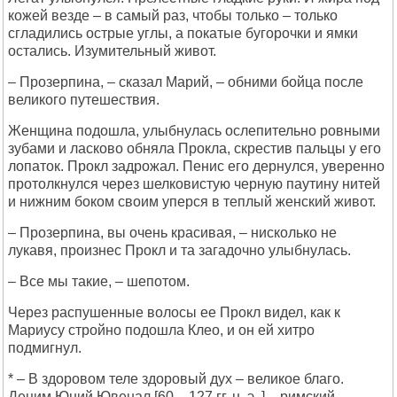
кожей везде – в самый раз, чтобы только – только
сгладились острые углы, а покатые бугорочки и ямки
остались. Изумительный живот.
– Прозерпина, – сказал Марий, – обними бойца после
великого путешествия.
Женщина подошла, улыбнулась ослепительно ровными
зубами и ласково обняла Прокла, скрестив пальцы у его
лопаток. Прокл задрожал. Пенис его дернулся, уверенно
протолкнулся через шелковистую черную паутину нитей
и нижним боком своим уперся в теплый женский живот.
– Прозерпина, вы очень красивая, – нисколько не
лукавя, произнес Прокл и та загадочно улыбнулась.
– Все мы такие, – шепотом.
Через распушенные волосы ее Прокл видел, как к
Мариусу стройно подошла Клео, и он ей хитро
подмигнул.
* – В здоровом теле здоровый дух – великое благо.
Децим Юний Ювенал [60 – 127 гг. н. э. ] – римский