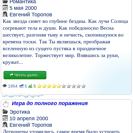
Романтика
5 мая 2000
Евгений Торопов
Как звезда сияет во глубине бездны. Как лучи Солнца
согревают тела и души. Как победоносно Весна
шествует, разгоняя тьму и нечисть, скопившуюся во
времена тоски. Так Ты являешься, преображая
вселенную из сущего пустяка в праздничное
великолепие. Торжествует мир. Взявшись за руки,
кружат...
Читать далее...
1954
5
5
Игра до полного поражения
Эротика
10 апреля 2000
Евгений Торопов
Легионеры утомились, самое время было устроить