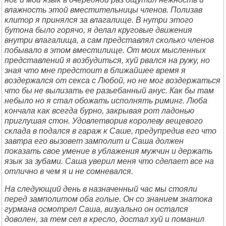
влажность этой вместительницы членов. Полизав
клитор я принялся за влагалище. В нутри этого
бутона было горячо, я делал круговые движения
внутри влагалища, а сам представлял сколько членов
побывало в этом вместилище. От моих мысленных
представлений я возбудиться, хуй рвался на ружу, но
зная что мне предстоит в ближайшее время я
воздержался от секса с Любой, но не мог воздержаться
что бы не вылизать ее разьебанный анус. Как бы там
небыло но я стал обожать исполнять риминг. Люба
кончала как всегда бурно, закрывая рот ладонью
приглушая стон. Удовлетворив королеву вещевого
склада в подался в гараж к Саше, предупредив его что
завтра его вызовет замполит и Саша должен
показать свое умение в ублажения мужчин и держать
язык за зубами. Саша уверил меня что сделает все на
отлично в чем я и не сомневался.
На следующий день в назначенный час мы стояли
перед замполитом оба голые. Он со знанием знатока
гурмана осмотрел Саша, визуально он остался
доволен, за тем сел в кресло, достал хуй и поманил