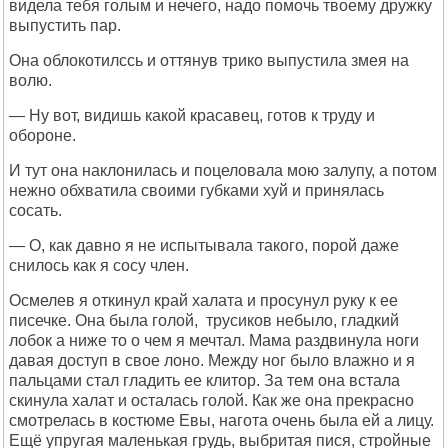
видела тебя голым и нечего, надо помочь твоему дружку
выпустить пар.
Она облокотилссь и оттянув трико выпустила змея на
волю.
— Ну вот, видишь какой красавец, готов к труду и
обороне.
И тут она наклонилась и поцеловала мою залупу, а потом
нежно обхватила своими губками хуй и принялась
сосать.
— О, как давно я не испытывала такого, порой даже
снилось как я сосу член.
Осмелев я откинул край халата и просунул руку к ее
писечке. Она была голой, трусиков небыло, гладкий
лобок а ниже то о чем я мечтал. Мама раздвинула ноги
давая доступ в свое лоно. Между ног было влажно и я
пальцами стал гладить ее клитор. За тем она встала
скинула халат и осталась голой. Как же она прекрасно
смотрелась в костюме Евы, нагота очень была ей а лицу.
Ещё упругая маленькая грудь, выбритая пися, стройные