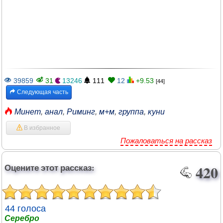
39859
31
13246
111
12
+9.53
[44]
Следующая часть
Минет
,
анал
,
Риминг
,
м+м
,
группа
,
куни
В избранное
Пожаловаться на рассказ
Оцените этот рассказ:
420
44 голоса
Серебро