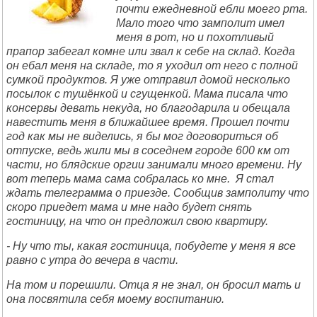
почти ежедневной ебли моего рта.
Мало того что замполит имел
меня в рот, но и похотливый
прапор забегал комне или звал к себе на склад. Когда
он ебал меня на складе, то я уходил от него с полной
сумкой продуктов. Я уже отправил домой несколько
посылок с тушёнкой и сгущенкой. Мама писала что
консервы девать некуда, но благодарила и обещала
навестить меня в ближайшее время. Прошел почти
год как мы не виделись, я бы мог договориться об
отпуске, ведь жили мы в соседнем городе 600 км от
части, но блядские оргии занимали много времени. Ну
вот теперь мама сама собралась ко мне. Я стал
ждать телеграмма о приезде. Сообщив замполиту что
скоро приедет мама и мне надо будет снять
гостиницу, на что он предложил свою квартиру.
- Ну что ты, какая гостиница, побудете у меня я все
равно с утра до вечера в части.
На том и порешили. Отца я не знал, он бросил мать и
она посвятила себя моему воспитанию.