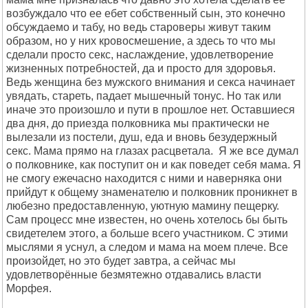
возбуждало что ее ебет собственный сын, это конечно
обсуждаемо и табу, но ведь староверы живут таким
образом, но у них кровосмешение, а здесь то что мы
сделали просто секс, наслаждение, удовлетворение
жизненных потребностей, да и просто для здоровья.
Ведь женщина без мужского внимания и секса начинает
увядать, стареть, падает мышечный тонус. Но так или
иначе это произошло и пути в прошлое нет. Оставшиеся
два дня, до приезда полковника мы практически не
вылезали из постели, душ, еда и вновь безудержный
секс. Мама прямо на глазах расцветала. Я же все думал
о полковнике, как поступит он и как поведет себя мама. Я
не смогу ежечасно находится с ними и наверняка они
прийдут к общему знаменателю и полковник проникнет в
любезно предоставленную, уютную мамину пещерку.
Сам процесс мне известен, но очень хотелось бы быть
свидетелем этого, а больше всего участником. С этими
мыслями я уснул, а следом и мама на моем плече. Все
произойдет, но это будет завтра, а сейчас мы
удовлетворённые безмятежно отдавались власти
Морфея.