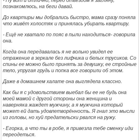
- Ну вот и отлично, перед отьездом я загляну,
познакомлюсь, на беги давай.
До квартиры мы добрались быстро, мама сразу поняла
что живёт холостяк и принялась убирать квартиру.
- Ещё не хватало по пояс в пыли находиться- говорила
она.
Когда она передавалась я не вольно увидел ее
отражение в зеркале без лифчика и белых трусиков. Со
спины ее можно было принять за девушку, ее стройные
тело, упругая грудь и попка все говорили об этом.
Даже в домашнем халате она выглядела классно.
Как бы я с удовольствием выебал бы ее не будь она
моей мамой с другой стороны она женщина и
наверняка жаждет мужчину, а я мужчина который
может ей дать удовлетворённость. Я гнал это мысли
из головы, но хуй предательски рвался на ружу.
- Егорка, а что ты в робе, я привезла тебе сменку иди
переодеться.