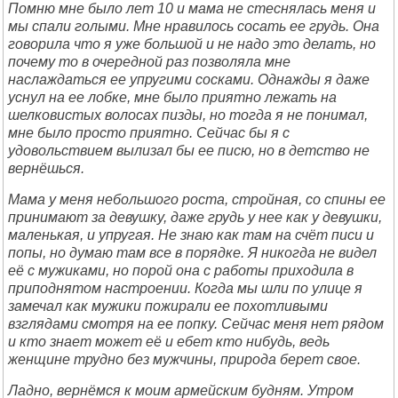
Помню мне было лет 10 и мама не стеснялась меня и
мы спали голыми. Мне нравилось сосать ее грудь. Она
говорила что я уже большой и не надо это делать, но
почему то в очередной раз позволяла мне
наслаждаться ее упругими сосками. Однажды я даже
уснул на ее лобке, мне было приятно лежать на
шелковистых волосах пизды, но тогда я не понимал,
мне было просто приятно. Сейчас бы я с
удовольствием вылизал бы ее писю, но в детство не
вернёшься.
Мама у меня небольшого роста, стройная, со спины ее
принимают за девушку, даже грудь у нее как у девушки,
маленькая, и упругая. Не знаю как там на счёт писи и
попы, но думаю там все в порядке. Я никогда не видел
её с мужиками, но порой она с работы приходила в
приподнятом настроении. Когда мы шли по улице я
замечал как мужики пожирали ее похотливыми
взглядами смотря на ее попку. Сейчас меня нет рядом
и кто знает может её и ебет кто нибудь, ведь
женщине трудно без мужчины, природа берет свое.
Ладно, вернёмся к моим армейским будням. Утром