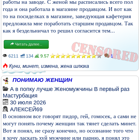
работы на заводе. С женой мы расписались всего пол
года и она работала в магазине продавцом. И вот как
то на посиделках в магазине, заведующая кафетерия
предложила мне поработать старшим продавцом. Так
как я бездельничал то решил согласится тем...
Читать далее...
6211
134
9.57
1
Куни
,
минет
,
измена
,
жена шлюха
ПОНИМАЮ ЖЕНЩИН
А в попку лучше
Женомужчины
В первый раз
Мастурбация
30 июля 2026
АЛЕКСЕЙ69
В основном все говорят пидор, гей, гомосек, а сами не
могут понять почему женщин так тянет сделать минет.
Вот я понял, не сразу конечно, но осознание того что
я хочу ласкать хуй мужчине или парню, я понял это