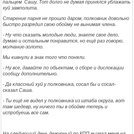
пальцем Сашу. Тот долго не думая принялся ублажать
хуй замполита.
Старение парня не прошло даром, полковник довольно
быстро разрядил свою обойму не вынимая члена.
- Ну что сказать молодые люди, знаете свое дело,
думаю и остальным понравится, но ещё раз говорю,
молчание-золото.
Мы кивнули в знак того что поняли.
- Ну все, давайте по объектам, о сборе и дислокации
сообщу дополнительно.
- Да классный хуй у полковника, сосал бы и сосал-
сказал Саша.
- Ты ещё не видел у полковника из штаба округа, вот
там шедевр, ну ничего ты в обойме теперь и
испробуешь все сам.
На следующий день дежурный по КПП вызвал меня на