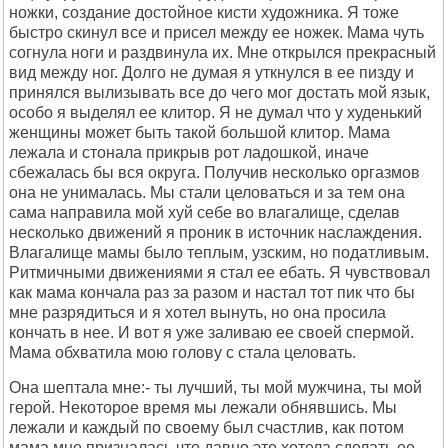
ножки, создание достойное кисти художника. Я тоже
быстро скинул все и присел между ее ножек. Мама чуть
согнула ноги и раздвинула их. Мне открылся прекрасный
вид между ног. Долго не думая я уткнулся в ее пизду и
принялся вылизывать все до чего мог достать мой язык,
особо я выделял ее клитор. Я не думал что у худенький
женщины может быть такой большой клитор. Мама
лежала и стонала прикрыв рот ладошкой, иначе
сбежалась бы вся округа. Получив несколько оргазмов
она не унималась. Мы стали целоваться и за тем она
сама направила мой хуй себе во влагалище, сделав
несколько движений я проник в источник наслаждения.
Влагалище мамы было теплым, узским, но податливым.
Ритмичными движениями я стал ее ебать. Я чувствовал
как мама кончала раз за разом и настал тот пик что бы
мне разрядиться и я хотел вынуть, но она просила
кончать в нее. И вот я уже заливаю ее своей спермой.
Мама обхватила мою голову с стала целовать.
Она шептала мне:- ты лучший, ты мой мужчина, ты мой
герой. Некоторое время мы лежали обнявшись. Мы
лежали и каждый по своему был счастлив, как потом
мама мне призналась что давно это хотела сделать ее