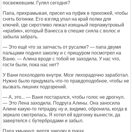
посвежевшим. Гулял сегодня?
Папа, прихрамывая, присел на пуфик в прихожей, чтобы
снять ботинки. Его взгляд упал на край полки для
ключей, где сиротливо лежал изящный перламутровый
«крабик», который Ванесса в спешке сняла с волос и
забыла забрать.
— Это ещё что за запчасть от русалки? — папа двумя
пальцами поднял заколку и с прищуром посмотрел на
Ваню. — Алина вроде с тобой не заходила. У нас что,
гости были, пока нас нет?
У Вани похолодело внутри. Мозг лихорадочно заработал.
Нужно было придумать что-то правдоподобное, чтобы не
вызвать лишних подозрений.
— А, это... — Ваня постарался, чтобы голос не дрогнул.
— Это Лена заходила. Подруга Алины. Она заносила
Алине какую-то тетрадку, ну и, видимо, обронила, когда в
зеркало смотрелась. Я хотел ей вдогонку вынести, да
завертелся с бутербродами и забыл.
Папа хмыкнул, вертя заколку в руках.