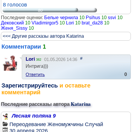
8 голосов
80
Последние оценки:
Белые чернила
10
Psihus
10
ssvi
10
Дековский
10
Vladimirgor5
10
Lori
10
brat_da28
10
Женя_Sissy
10
<<< Другие рассказы автора Katarina
Комментарии
1
#
Lori
01.05.2026 14:36
382
Интрига)))
Ответить
0
Зарегистрируйтесь
и оставьте
комментарий
Последние рассказы автора
Katarina
Лесная поляна 9
Переодевание
Женомужчины
Случай
30 апреля 2026