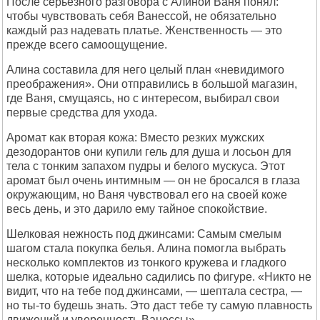
После серьезного разговора с Алиной Ваня понял:
чтобы чувствовать себя Ванессой, не обязательно
каждый раз надевать платье. Женственность — это
прежде всего самоощущение.
Алина составила для него целый план «невидимого
преображения». Они отправились в большой магазин,
где Ваня, смущаясь, но с интересом, выбирал свои
первые средства для ухода.
Аромат как вторая кожа: Вместо резких мужских
дезодорантов они купили гель для душа и лосьон для
тела с тонким запахом пудры и белого мускуса. Этот
аромат был очень интимным — он не бросался в глаза
окружающим, но Ваня чувствовал его на своей коже
весь день, и это дарило ему тайное спокойствие.
Шелковая нежность под джинсами: Самым смелым
шагом стала покупка белья. Алина помогла выбрать
несколько комплектов из тонкого кружева и гладкого
шелка, которые идеально садились по фигуре. «Никто не
видит, что на тебе под джинсами, — шептала сестра, —
но ты-то будешь знать. Это даст тебе ту самую плавность
движений и уверенность Ванессы».