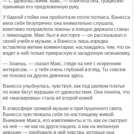
— С удовольствием, Макс, — ответила она, грациозно
принимая его предложенную руку.
У барной стойки они проболтали почти полчаса. Ванесса
вела себя безупречно: она внимательно слушала,
кокетливо поправляла локоны и изящно держала стакан
с лимонадом. Макс был в восторге — он рассказывал о
своей учебе и музыке, а Ванесса лишь изредка
вставляла меткие комментарии, наслаждаясь тем, что он
видит в ней только прекрасную и загадочную незнакомку.
— Знаешь, — сказал Макс, глядя на неё с искренним
интересом, — у тебя очень глубокий взгляд. Ты совсем
не похожа на других девчонок здесь.
Ванесса улыбнулась, чувствуя, как под шелком платья
по коже бегут мурашки от удовольствия. Она поняла, что
её «маскировка» стала её второй кожей.
В атмосфере громкой музыки и приглушенного света,
Ванесса чувствовала себя по-настоящему живой.
Внимание Макса, его комплименты и то, как он смотрел
на неё — не как на друга-пацана, а как на желанную
девушку — пробудило в ней чувства, которые она