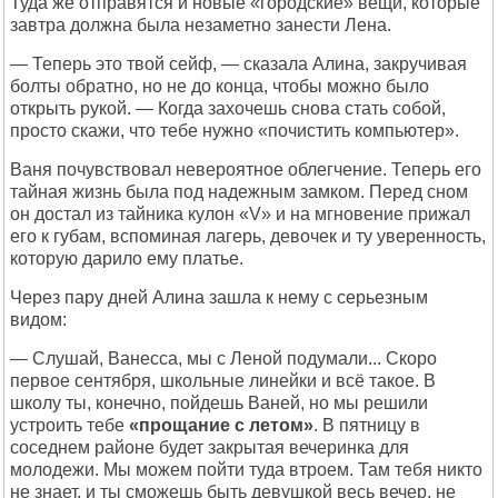
Туда же отправятся и новые «городские» вещи, которые
завтра должна была незаметно занести Лена.
— Теперь это твой сейф, — сказала Алина, закручивая
болты обратно, но не до конца, чтобы можно было
открыть рукой. — Когда захочешь снова стать собой,
просто скажи, что тебе нужно «почистить компьютер».
Ваня почувствовал невероятное облегчение. Теперь его
тайная жизнь была под надежным замком. Перед сном
он достал из тайника кулон «V» и на мгновение прижал
его к губам, вспоминая лагерь, девочек и ту уверенность,
которую дарило ему платье.
Через пару дней Алина зашла к нему с серьезным
видом:
— Слушай, Ванесса, мы с Леной подумали... Скоро
первое сентября, школьные линейки и всё такое. В
школу ты, конечно, пойдешь Ваней, но мы решили
устроить тебе
«прощание с летом»
. В пятницу в
соседнем районе будет закрытая вечеринка для
молодежи. Мы можем пойти туда втроем. Там тебя никто
не знает, и ты сможешь быть девушкой весь вечер, не