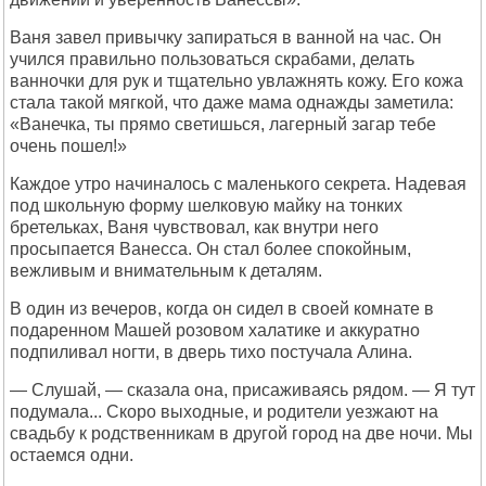
Ваня завел привычку запираться в ванной на час. Он
учился правильно пользоваться скрабами, делать
ванночки для рук и тщательно увлажнять кожу. Его кожа
стала такой мягкой, что даже мама однажды заметила:
«Ванечка, ты прямо светишься, лагерный загар тебе
очень пошел!»
Каждое утро начиналось с маленького секрета. Надевая
под школьную форму шелковую майку на тонких
бретельках, Ваня чувствовал, как внутри него
просыпается Ванесса. Он стал более спокойным,
вежливым и внимательным к деталям.
В один из вечеров, когда он сидел в своей комнате в
подаренном Машей розовом халатике и аккуратно
подпиливал ногти, в дверь тихо постучала Алина.
— Слушай, — сказала она, присаживаясь рядом. — Я тут
подумала... Скоро выходные, и родители уезжают на
свадьбу к родственникам в другой город на две ночи. Мы
остаемся одни.