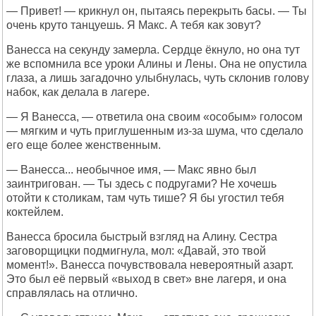
— Привет! — крикнул он, пытаясь перекрыть басы. — Ты
очень круто танцуешь. Я Макс. А тебя как зовут?
Ванесса на секунду замерла. Сердце ёкнуло, но она тут
же вспомнила все уроки Алины и Лены. Она не опустила
глаза, а лишь загадочно улыбнулась, чуть склонив голову
набок, как делала в лагере.
— Я Ванесса, — ответила она своим «особым» голосом
— мягким и чуть приглушенным из-за шума, что сделало
его еще более женственным.
— Ванесса... необычное имя, — Макс явно был
заинтригован. — Ты здесь с подругами? Не хочешь
отойти к столикам, там чуть тише? Я бы угостил тебя
коктейлем.
Ванесса бросила быстрый взгляд на Алину. Сестра
заговорщицки подмигнула, мол: «Давай, это твой
момент!». Ванесса почувствовала невероятный азарт.
Это был её первый «выход в свет» вне лагеря, и она
справлялась на отлично.