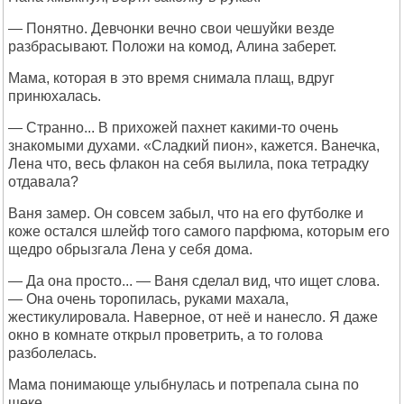
— Понятно. Девчонки вечно свои чешуйки везде
разбрасывают. Положи на комод, Алина заберет.
Мама, которая в это время снимала плащ, вдруг
принюхалась.
— Странно... В прихожей пахнет какими-то очень
знакомыми духами. «Сладкий пион», кажется. Ванечка,
Лена что, весь флакон на себя вылила, пока тетрадку
отдавала?
Ваня замер. Он совсем забыл, что на его футболке и
коже остался шлейф того самого парфюма, которым его
щедро обрызгала Лена у себя дома.
— Да она просто... — Ваня сделал вид, что ищет слова.
— Она очень торопилась, руками махала,
жестикулировала. Наверное, от неё и нанесло. Я даже
окно в комнате открыл проветрить, а то голова
разболелась.
Мама понимающе улыбнулась и потрепала сына по
щеке.