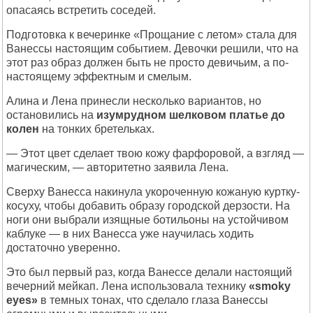
опасаясь встретить соседей.
Подготовка к вечеринке «Прощание с летом» стала для
Ванессы настоящим событием. Девочки решили, что на
этот раз образ должен быть не просто девичьим, а по-
настоящему эффектным и смелым.
Алина и Лена принесли несколько вариантов, но
остановились на
изумрудном шелковом платье до
колен
на тонких бретельках.
— Этот цвет сделает твою кожу фарфоровой, а взгляд —
магическим, — авторитетно заявила Лена.
Сверху Ванесса накинула укороченную кожаную куртку-
косуху, чтобы добавить образу городской дерзости. На
ноги они выбрали изящные ботильоны на устойчивом
каблуке — в них Ванесса уже научилась ходить
достаточно уверенно.
Это был первый раз, когда Ванессе делали настоящий
вечерний мейкап. Лена использовала технику
«smoky
eyes»
в темных тонах, что сделало глаза Ванессы