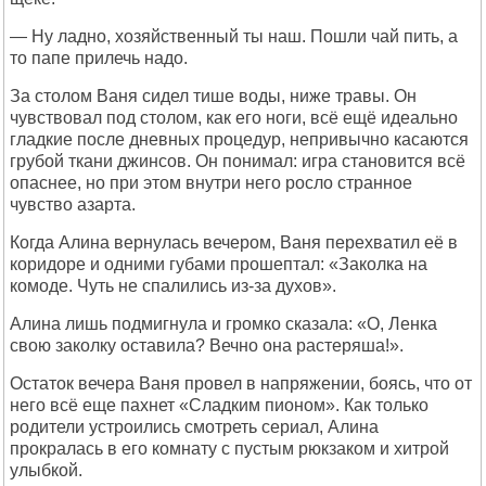
— Ну ладно, хозяйственный ты наш. Пошли чай пить, а
то папе прилечь надо.
За столом Ваня сидел тише воды, ниже травы. Он
чувствовал под столом, как его ноги, всё ещё идеально
гладкие после дневных процедур, непривычно касаются
грубой ткани джинсов. Он понимал: игра становится всё
опаснее, но при этом внутри него росло странное
чувство азарта.
Когда Алина вернулась вечером, Ваня перехватил её в
коридоре и одними губами прошептал: «Заколка на
комоде. Чуть не спалились из-за духов».
Алина лишь подмигнула и громко сказала: «О, Ленка
свою заколку оставила? Вечно она растеряша!».
Остаток вечера Ваня провел в напряжении, боясь, что от
него всё еще пахнет «Сладким пионом». Как только
родители устроились смотреть сериал, Алина
прокралась в его комнату с пустым рюкзаком и хитрой
улыбкой.