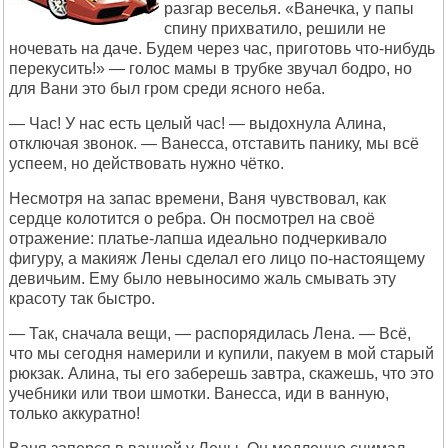
разгар веселья. «Ванечка, у папы
спину прихватило, решили не
ночевать на даче. Будем через час, приготовь что-нибудь
перекусить!» — голос мамы в трубке звучал бодро, но
для Вани это был гром среди ясного неба.
— Час! У нас есть целый час! — выдохнула Алина,
отключая звонок. — Ванесса, отставить панику, мы всё
успеем, но действовать нужно чётко.
Несмотря на запас времени, Ваня чувствовал, как
сердце колотится о ребра. Он посмотрел на своё
отражение: платье-лапша идеально подчеркивало
фигуру, а макияж Лены сделал его лицо по-настоящему
девичьим. Ему было невыносимо жаль смывать эту
красоту так быстро.
— Так, сначала вещи, — распорядилась Лена. — Всё,
что мы сегодня намерили и купили, пакуем в мой старый
рюкзак. Алина, ты его заберешь завтра, скажешь, что это
учебники или твои шмотки. Ванесса, иди в ванную,
только аккуратно!