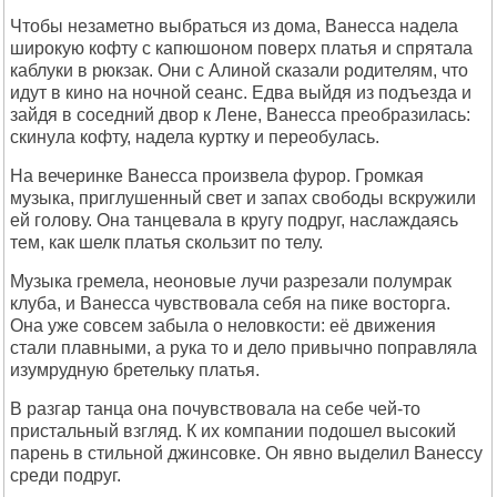
Чтобы незаметно выбраться из дома, Ванесса надела
широкую кофту с капюшоном поверх платья и спрятала
каблуки в рюкзак. Они с Алиной сказали родителям, что
идут в кино на ночной сеанс. Едва выйдя из подъезда и
зайдя в соседний двор к Лене, Ванесса преобразилась:
скинула кофту, надела куртку и переобулась.
На вечеринке Ванесса произвела фурор. Громкая
музыка, приглушенный свет и запах свободы вскружили
ей голову. Она танцевала в кругу подруг, наслаждаясь
тем, как шелк платья скользит по телу.
Музыка гремела, неоновые лучи разрезали полумрак
клуба, и Ванесса чувствовала себя на пике восторга.
Она уже совсем забыла о неловкости: её движения
стали плавными, а рука то и дело привычно поправляла
изумрудную бретельку платья.
В разгар танца она почувствовала на себе чей-то
пристальный взгляд. К их компании подошел высокий
парень в стильной джинсовке. Он явно выделил Ванессу
среди подруг.