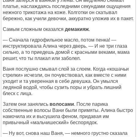
Ваня заперся в ванной у Лены. Он медленно снимал
платье, наслаждаясь последними секундами ощущения
нежного трикотажа на коже. Колготки он скатывал
бережно, как учили девочки, аккуратно уложив их в пакет.
Самым сложным оказался
демакияж
.
— Сначала гидрофильное масло, потом пенка! —
инструктировала Алина через дверь. — И не три глаза
сильно, а то приедешь домой с красными веками, мама
решит, что ты плакал или заболел.
Ваня послушно смывал слой за слоем. Когда «кошачьи
стрелки» исчезли, он почувствовал, как вместе с ними
уходит и та уверенная в себе девушка. Он умылся
ледяной водой, чтобы сузить поры и убрать лишний
блеск с лица.
Затем они занялись
волосами
. После парика
собственные волосы Вани были примяты. Алина быстро
намочила их и высушила феном, придавая им
привычный «мальчишеский» беспорядок.
— Ну вот, снова наш Ваня, — немного грустно сказала