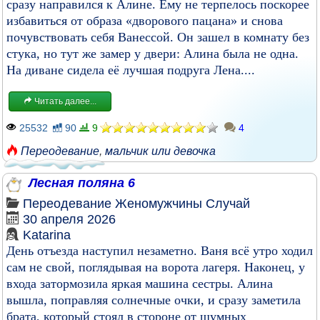
сразу направился к Алине. Ему не терпелось поскорее
избавиться от образа «дворового пацана» и снова
почувствовать себя Ванессой. Он зашел в комнату без
стука, но тут же замер у двери: Алина была не одна.
На диване сидела её лучшая подруга Лена....
Читать далее...
25532
90
9
4
Переодевание
,
мальчик или девочка
Лесная поляна 6
Переодевание
Женомужчины
Случай
30 апреля 2026
Katarina
День отъезда наступил незаметно. Ваня всё утро ходил
сам не свой, поглядывая на ворота лагеря. Наконец, у
входа затормозила яркая машина сестры. Алина
вышла, поправляя солнечные очки, и сразу заметила
брата, который стоял в стороне от шумных