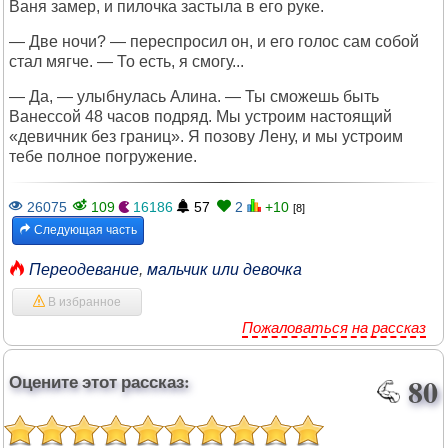
Ваня замер, и пилочка застыла в его руке.
— Две ночи? — переспросил он, и его голос сам собой
стал мягче. — То есть, я смогу...
— Да, — улыбнулась Алина. — Ты сможешь быть
Ванессой 48 часов подряд. Мы устроим настоящий
«девичник без границ». Я позову Лену, и мы устроим
тебе полное погружение.
26075
109
16186
57
2
+10
[8]
Следующая часть
Переодевание
,
мальчик или девочка
В избранное
Пожаловаться на рассказ
Оцените этот рассказ:
80