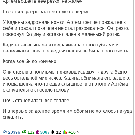
Артем вошел в нее резко, не жалея.
Его ствол разрывал плотную пещерку.
У Кадины задрожали ножки. Артем крепче прижал ее к
себе и трахал пока член не стал разряжаться. Он, резко,
повернул Кадину и вставил член в маленький ротик.
Кадина засасывала и подрачивала ствол губками и
пальчиками, пока последняя капля не была проглочегна.
Когда все было кончено.
Они стояли в полутьме, прижавшись друг к другу, будто
весь остальной мир исчез. Кадина обнимала его за шею,
иногда шепча что-то едва слышное, и от этого у Артёма
окончательно сносило голову.
Ночь становилась всё теплее.
И впервые за долгое время им обоим не хотелось никуда
спешить.
20396
122
3087
12
+10
[4]