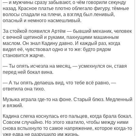
— и мужчины сразу забывают, о чём говорили секунду
назад. Красное платье плотно облегало фигуру, тёмные
волосы спадали на плечи, а взгляд был ленивый,
опасный и немного насмешливый.
За стойкой появился Артём — бывший механик, человек
с вечной щетиной и руками, пахнущими машинным
маслом. Он знал Кадину давно. И каждый раз, когда
видел её, чувствовал одно и то же: будто рядом
становится жарче.
— Ты опять исчезла на месяц, — усмехнулся он, ставя
перед ней бокал вина.
— А ты опять делаешь вид, что тебе всё равно, —
ответила она тихо.
Музыка играла где-то на фоне. Старый блюз. Медленный
и вязкий.
Кадина слегка коснулась его пальцев, когда брала бокал.
Совсем случайно. Но этого хватило, чтобы между ними
снова вспыхнуло то самое напряжение, которое когда-то
уже едва не разрушило им жизнь.