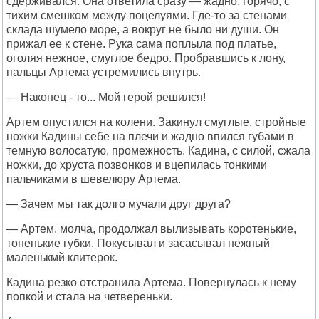
сдерживался. Она ответила сразу — жадно, горячо, с
тихим смешком между поцелуями. Где-то за стенами
склада шумело море, а вокруг не было ни души. Он
прижал ее к стене. Рука сама поплыла под платье,
оголяя нежное, смуглое бедро. Пробравшись к лону,
пальцы Артема устремились внутрь.
— Наконец - то... Мой герой решился!
Артем опустился на колени. Закинул смуглые, стройные
ножки Кадины себе на плечи и жадно впился губами в
темную волосатую, промежность. Кадина, с силой, сжала
ножки, до хруста позвонков и вцепилась тонкими
пальчиками в шевелюру Артема.
— Зачем мы так долго мучали друг друга?
— Артем, молча, продолжал вылизывать коротенькие,
тоненькие губки. Покусывал и засасывал нежный
маленькмй клитерок.
Кадина резко отстранила Артема. Повернулась к нему
попкой и стала на четвереньки.