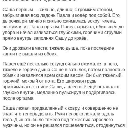
Саша первым — сильно, длинно, с громким стоном,
забрызгивая всю ладонь Павла и ковёр под собой. Его
дырочка ритмично и сильно сжималась вокруг члена,
выжимая из Павла оргазм. Павел зарычал, вбил член до
упора и начал изливаться глубокими, горячими струями
прямо внутрь, заполняя Сашу до краёв.
Они дрожали вместе, тяжело дыша, пока последние
капли не вышли из обоих.
Павел ещё несколько секунд сильно вжимался в него,
тяжело и горячо дыша Саше в затылок, потом полностью
обмяк и навалился всем своим весом. Он был тяжёлый,
горячий, мокрый от пота. Его широкая грудь
прижималась к спине Саши, а член всё ещё оставался
глубоко внутри, медленно пульсируя и подёргиваясь
после оргазма.
Саша лежал, придавленный к ковру, и совершенно не
знал, что теперь делать. Руки неловко лежали вдоль
тела. Дышать было тяжело под тяжестью взрослого
мужчины, но он не решался пошевелиться, отодвинуться