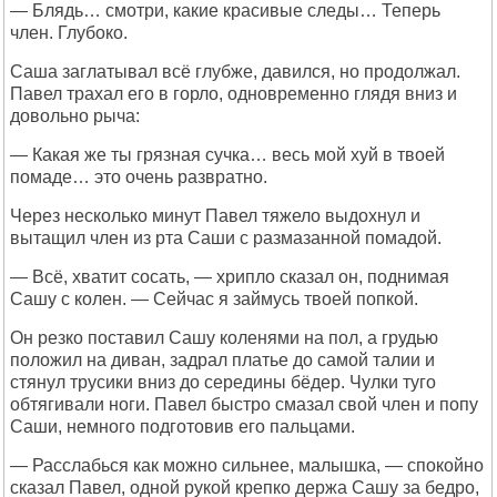
— Блядь… смотри, какие красивые следы… Теперь
член. Глубоко.
Саша заглатывал всё глубже, давился, но продолжал.
Павел трахал его в горло, одновременно глядя вниз и
довольно рыча:
— Какая же ты грязная сучка… весь мой хуй в твоей
помаде… это очень развратно.
Через несколько минут Павел тяжело выдохнул и
вытащил член из рта Саши с размазанной помадой.
— Всё, хватит сосать, — хрипло сказал он, поднимая
Сашу с колен. — Сейчас я займусь твоей попкой.
Он резко поставил Сашу коленями на пол, а грудью
положил на диван, задрал платье до самой талии и
стянул трусики вниз до середины бёдер. Чулки туго
обтягивали ноги. Павел быстро смазал свой член и попу
Саши, немного подготовив его пальцами.
— Расслабься как можно сильнее, малышка, — спокойно
сказал Павел, одной рукой крепко держа Сашу за бедро,