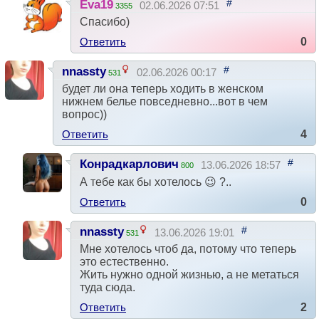
#
Eva19
02.06.2026 07:51
3355
Спасибо)
Ответить
0
#
nnassty
02.06.2026 00:17
531
будет ли она теперь ходить в женском
нижнем белье повседневно...вот в чем
вопрос))
Ответить
4
#
Конрадкарлович
13.06.2026 18:57
800
А тебе как бы хотелось 😉 ?..
Ответить
0
#
nnassty
13.06.2026 19:01
531
Мне хотелось чтоб да, потому что теперь
это естественно.
Жить нужно одной жизнью, а не метаться
туда сюда.
Ответить
2