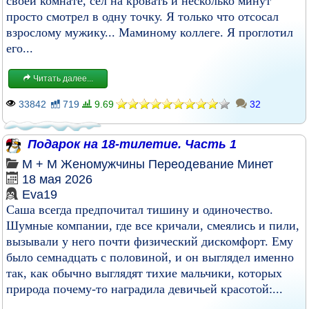
своей комнате, сел на кровать и несколько минут
просто смотрел в одну точку. Я только что отсосал
взрослому мужику... Маминому коллеге. Я проглотил
его...
Читать далее...
33842
719
9.69
32
Подарок на 18-тилетие. Часть 1
М + М
Женомужчины
Переодевание
Минет
18 мая 2026
Eva19
Саша всегда предпочитал тишину и одиночество.
Шумные компании, где все кричали, смеялись и пили,
вызывали у него почти физический дискомфорт. Ему
было семнадцать с половиной, и он выглядел именно
так, как обычно выглядят тихие мальчики, которых
природа почему-то наградила девичьей красотой:...