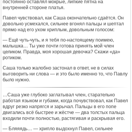
постоянно оставлял мокрые, липкие пятна на
внутренней стороне платья.
Павел чувствовал, как Саша окончательно сдаётся. Он
довольно усмехался, сильнее вгонял пальцы и шептал
прямо над его ухом хриплым, довольным голосом:
— Ещё чуть-чуть, и я тебя по-настоящему поимею,
малышка… Ты уже почти готова принять мой член
целиком. Правда, моя хорошая девочка? Скажи «да»
ротиком.
Саша только жалобно застонал в ответ, не в силах
выговорить ни слова — и это было именно то, что Павлу
было нужно.
…Саша уже глубоко заглатывал член, старательно
работая языком и губами, когда почувствовал, как Павел
вдруг резко напрягся и зарычал. Пальцы в его попе
двигались всё быстрее и жёстче — два толстых пальца
входили почти полностью, растягивая и раскрывая его.
— Бляяядь… — хрипло выдохнул Павел, сильнее