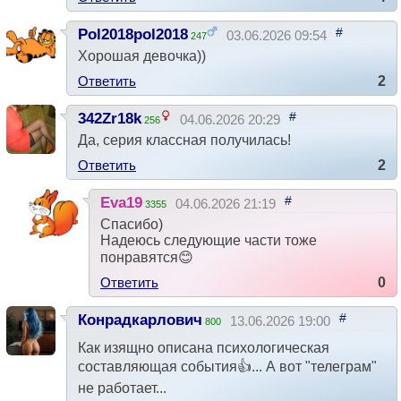
#
Pol2018pol2018
03.06.2026 09:54
247
Хорошая девочка))
Ответить
2
#
342Zr18k
04.06.2026 20:29
256
Да, серия классная получилась!
Ответить
2
#
Eva19
04.06.2026 21:19
3355
Спасибо)
Надеюсь следующие части тоже
понравятся😊
Ответить
0
#
Конрадкарлович
13.06.2026 19:00
800
Как изящно описана психологическая
составляющая события👍... А вот "телеграм"
не работает...