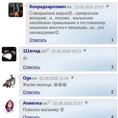
#
Конрадкарлович
13.06.2026 19:07
800
Совершенно верно😍...прекрасное
желание , и , похоже , мальчонке
неизбежно привыкание к постоянному
ношению женского бельишка...ну , это
ненаказуемо😉
Ответить
1
#
111влад
02.06.2026 00:23
353
👍
Ответить
3
#
Ogs
02.06.2026 11:26
800
Жалко мальца. 😆😆😆
Ответить
2
#
Анжелка
02.06.2026 22:57
381
Повезло мальчику 😍
Ответить
4