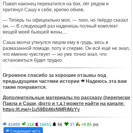
Павел наконец перекатился на бок, лёг рядом и
притянул Сашу к себе, крепко обняв.
— Теперь ты официально моя, — тихо, но твёрдо сказал
он. — В следующий раз наденешь полный комплект
вещей моей бывшей жены…
Саша молча уткнулся лицом ему в грудь, весь в
размазанной помаде, поту и сперме. Он всё ещё не знал,
что именно чувствует — но уже точно знал, что
остановиться будет трудно.
Огромное спасибо за хорошие отзывы под
предыдущими частями истории ❤ Надеюсь эта вам
также понравится.
Дополнительные материалы по рассказу (переписки
Павла и Саши, фото и т.д.) можете найти на канале:
https://t.me/+1u59BbMxNMRiMzYy
43489
116
16651
56
37
+9.85
[93]
Следующая часть