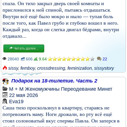
спала. Он тихо закрыл дверь своей комнаты и
прислонился к ней спиной, пытаясь отдышаться.
Внутри всё ещё было мокро и ныло — тупая боль
после того, как Павел грубо и глубоко вошел в него.
Каждый раз, когда он слегка двигал бёдрами, внутри
отдавало...
Читать далее...
28040
606
9.64
22
sissy
,
femboy
,
crossdressing
,
feminization
,
sissystory
Подарок на 18-тилетие. Часть 2
М + М
Женомужчины
Переодевание
Минет
22 мая 2026
Eva19
Саша тихо проскользнул в квартиру, стараясь не
потревожить маму. Ноги дрожали, во рту всё ещё
стоял солоноватый вкус спермы Павла. Он заперся в