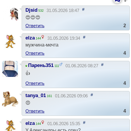
#
Djsid
31.05.2026 18:47
532
😍😍😍
Ответить
2
#
elza
31.05.2026 19:34
144
мужчина-мечта
Ответить
4
#
Парень351
01.06.2026 08:27
111
👍
Ответить
4
#
tanya_01
01.06.2026 09:06
161
😍
Ответить
4
#
elza
01.06.2026 15:35
144
У Александры есть отец?