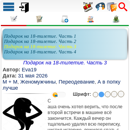
Подарок на 18-тилетие. Часть 1
Подарок на 18-тилетие. Часть 2
Подарок на 18-тилетие. Часть 3
Подарок на 18-тилетие. Часть 4
Подарок на 18-тилетие. Часть 3
Автор:
Eva19
Дата:
31 мая 2026
М + М
,
Женомужчины
,
Переодевание
,
А в попку
лучше
Шрифт:
С
аша очень хотел верить, что после
второй встречи в машине всё
закончится. Каждый вечер он
тщательно удалял всю переписку,
чистил историю, ложился спать с