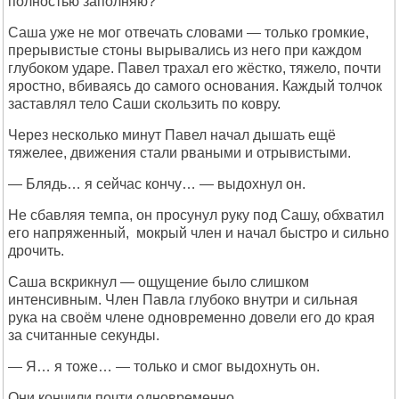
полностью заполняю?
Саша уже не мог отвечать словами — только громкие,
прерывистые стоны вырывались из него при каждом
глубоком ударе. Павел трахал его жёстко, тяжело, почти
яростно, вбиваясь до самого основания. Каждый толчок
заставлял тело Саши скользить по ковру.
Через несколько минут Павел начал дышать ещё
тяжелее, движения стали рваными и отрывистыми.
— Блядь… я сейчас кончу… — выдохнул он.
Не сбавляя темпа, он просунул руку под Сашу, обхватил
его напряженный, мокрый член и начал быстро и сильно
дрочить.
Саша вскрикнул — ощущение было слишком
интенсивным. Член Павла глубоко внутри и сильная
рука на своём члене одновременно довели его до края
за считанные секунды.
— Я… я тоже… — только и смог выдохнуть он.
Они кончили почти одновременно.