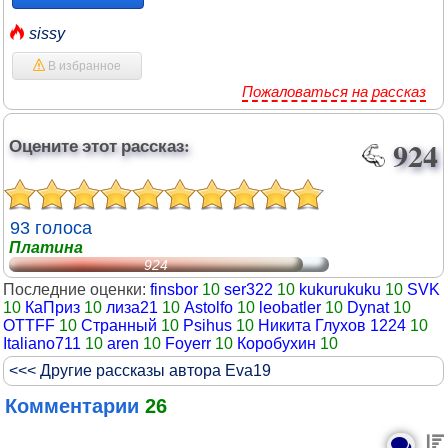
sissy
В избранное
Пожаловаться на рассказ
Оцените этот рассказ:
924
93 голоса
Платина
924
Последние оценки:
finsbor
10
ser322
10
kukurukuku
10
SVK
10
КаПриз
10
лиза21
10
Astolfo
10
leobatler
10
Dynat
10
OTTFF
10
Странный
10
Psihus
10
Никита Глухов 1224
10
Italiano711
10
aren
10
Foyerr
10
Коробухин
10
<<< Другие рассказы автора Eva19
Комментарии
26