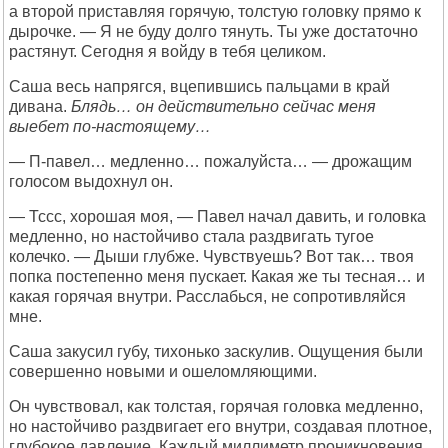
а второй приставляя горячую, толстую головку прямо к
дырочке. — Я не буду долго тянуть. Ты уже достаточно
растянут. Сегодня я войду в тебя целиком.
Саша весь напрягся, вцепившись пальцами в край
дивана.
Блядь… он действительно сейчас меня
выебет по-настоящему…
— П-павел… медленно… пожалуйста… — дрожащим
голосом выдохнул он.
— Тссс, хорошая моя, — Павел начал давить, и головка
медленно, но настойчиво стала раздвигать тугое
колечко. — Дыши глубже. Чувствуешь? Вот так… твоя
попка постепенно меня пускает. Какая же ты тесная… и
какая горячая внутри. Расслабься, не сопротивляйся
мне.
Саша закусил губу, тихонько заскулив. Ощущения были
совершенно новыми и ошеломляющими.
Он чувствовал, как толстая, горячая головка медленно,
но настойчиво раздвигает его внутри, создавая плотное,
глубокое давление. Каждый миллиметр проникновения