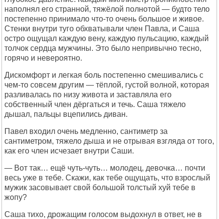
наполнял его странной, тяжёлой полнотой — будто тело
постепенно принимало что-то очень большое и живое.
Стенки внутри туго обхватывали член Павла, и Саша
остро ощущал каждую вену, каждую пульсацию, каждый
толчок сердца мужчины. Это было непривычно тесно,
горячо и невероятно.
Дискомфорт и легкая боль постепенно смешивались с
чем-то совсем другим — тёплой, густой волной, которая
разливалась по низу живота и заставляла его
собственный член дёргаться и течь. Саша тяжело
дышал, пальцы вцепились диван.
Павел входил очень медленно, сантиметр за
сантиметром, тяжело дыша и не отрывая взгляда от того,
как его член исчезает внутри Саши.
— Вот так… ещё чуть-чуть… молодец, девочка… почти
весь уже в тебе. Скажи, как тебе ощущать, что взрослый
мужик засовывает свой большой толстый хуй тебе в
жопу?
Саша тихо, дрожащим голосом выдохнул в ответ, не в