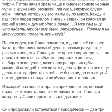
туфли. Потом начал брать чаще и смелее: тонкие чёрные
чулки с кружевной резинкой, лёгкую шёлковую блузку,
юбки, платья, которых у его мамы было много. Каждый
раз, стоя перед зеркалом в новых вещах, он краснел до
корней волос и думал:
Что я делаю… Я уже сам ищу,
что надеть, чтобы ему было интереснее...
Почему я не
могу просто послать его нахуй?
Павел видел, как Саша ломается, и давил всё сильнее.
Фото требовались каждый день, в разных ракурсах, с
разными вещами. Саша уже не просто «примерял» — он
начал готовиться к съёмкам: поправлял волосы,
выбирал освещение, даже пару раз красил губы
маминой помадой, прежде чем сделать фото, но все еще
делал фотографии так, чтобы не было видно его лица. А
потом, дрожа от стыда и возбуждения, отправлял.
И каждый раз после отправки приходил ответ, полный
стыдных комментариев и комплиментов от Павла, от
которого у Саши перехватывало дыхание.
Они продолжили встречаться периодически — два-три