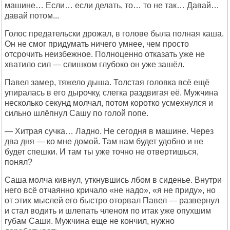
машине… Если… если делать, то… то не так… Давай…
давай потом...
Голос предательски дрожал, в голове была полная каша.
Он не смог придумать ничего умнее, чем просто
отсрочить неизбежное. Полноценно отказать уже не
хватило сил — слишком глубоко он уже зашёл.
Павел замер, тяжело дыша. Толстая головка всё ещё
упиралась в его дырочку, слегка раздвигая её. Мужчина
несколько секунд молчал, потом коротко усмехнулся и
сильно шлёпнул Сашу по голой попе.
— Хитрая сучка… Ладно. Не сегодня в машине. Через
два дня — ко мне домой. Там нам будет удобно и не
будет спешки. И там ты уже точно не отвертишься,
понял?
Саша молча кивнул, уткнувшись лбом в сиденье. Внутри
него всё отчаянно кричало «не надо», «я не приду», но
от этих мыслей его быстро оторвал Павел — развернул
и стал водить и шлепать членом по итак уже опухшим
губам Саши. Мужчина еще не кончил, нужно