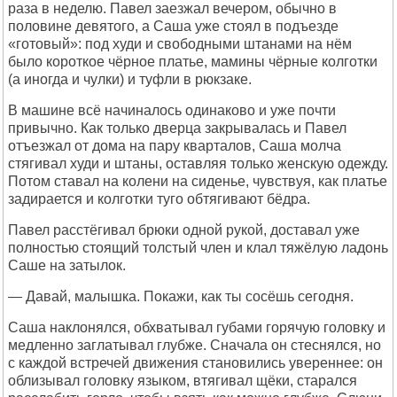
раза в неделю. Павел заезжал вечером, обычно в
половине девятого, а Саша уже стоял в подъезде
«готовый»: под худи и свободными штанами на нём
было короткое чёрное платье, мамины чёрные колготки
(а иногда и чулки) и туфли в рюкзаке.
В машине всё начиналось одинаково и уже почти
привычно. Как только дверца закрывалась и Павел
отъезжал от дома на пару кварталов, Саша молча
стягивал худи и штаны, оставляя только женскую одежду.
Потом ставал на колени на сиденье, чувствуя, как платье
задирается и колготки туго обтягивают бёдра.
Павел расстёгивал брюки одной рукой, доставал уже
полностью стоящий толстый член и клал тяжёлую ладонь
Саше на затылок.
— Давай, малышка. Покажи, как ты сосёшь сегодня.
Саша наклонялся, обхватывал губами горячую головку и
медленно заглатывал глубже. Сначала он стеснялся, но
с каждой встречей движения становились увереннее: он
облизывал головку языком, втягивал щёки, старался