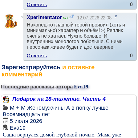
Ответить
0
#
Xperimentator
12.07.2026 22:08
4772
Наконец-то главный герой проявил (хоть и
минимально) характер и объём! :-) Реплик
очень не хватает. Нужно больше. И
внутренних монологов побольше. С ними
персонаж живее будет и достовернее.
Ответить
0
Зарегистрируйтесь
и оставьте
комментарий
Последние рассказы автора
Eva19
Подарок на 18-тилетие. Часть 4
М + М
Женомужчины
А в попку лучше
Восемнадцать лет
5 июля 2026
Eva19
Саша вернулся домой глубокой ночью. Мама уже