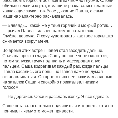
расслабить горло, чтобы взять как можно глубже. Слюни
обильно текли изо рта, в машине раздавались влажные
чавкающие звуки, тяжёлое дыхание Павла, а сама
машина характерно раскачивалась.
— Бляяядь… какой же у тебя горячий и мокрый ротик…
— рычал Павел, сильнее нажимая на затылок. —
Глубже, девочка. Я хочу чувствовать, как твоё горлышко
сжимается вокруг меня.
Во время этих встреч Павел стал заходить дальше.
Сначала просто гладил Сашу по попе через колготки,
потом запускал руку под ткань и массировал анус
пальцем. Саша вздрагивал каждый раз, когда пальцы
Павла касались его попы, но Павел даже не думал
останавливаться. Он просто сильнее нажимал ладонью
на затылок Саши и спокойно приказывал низким
голосом:
— Не дёргайся. Соси и расслабь жопку. Я все сделаю.
Саше оставалось только подчиниться и терпеть, хотя он
понимал к чему это может привести.