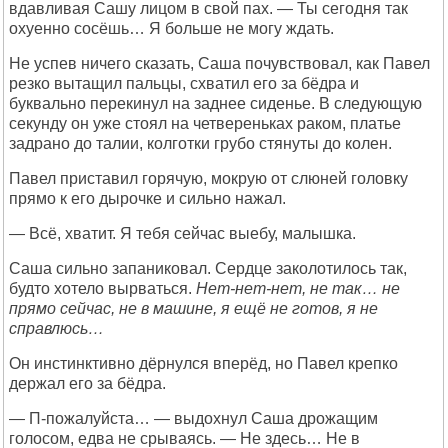
вдавливая Сашу лицом в свой пах. — Ты сегодня так
охуенно сосёшь… Я больше не могу ждать.
Не успев ничего сказать, Саша почувствовал, как Павел
резко вытащил пальцы, схватил его за бёдра и
буквально перекинул на заднее сиденье. В следующую
секунду он уже стоял на четвереньках раком, платье
задрано до талии, колготки грубо стянуты до колен.
Павел приставил горячую, мокрую от слюней головку
прямо к его дырочке и сильно нажал.
— Всё, хватит. Я тебя сейчас выебу, малышка.
Саша сильно запаниковал. Сердце заколотилось так,
будто хотело вырваться.
Нет-нет-нет, не так… не
прямо сейчас, не в машине, я ещё не готов, я не
справлюсь…
Он инстинктивно дёрнулся вперёд, но Павел крепко
держал его за бёдра.
— П-пожалуйста… — выдохнул Саша дрожащим
голосом, едва не срываясь. — Не здесь… Не в