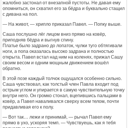
жалобно застонал от внезапной пустоты. Не давая ему
опомниться, он схватил его за бёдра и буквально стащил
с дивана на пол.
— На живот, — хрипло приказал Павел. — Попку выше.
Саша послушно лёг лицом вниз прямо на ковёр,
приподняв бёдра и выгнув спину.
Платье было задрано до лопаток, чулки туго обтягивали
ноги, а попа оказалась высоко задрана и полностью
открыта. Павел встал над ним на коленях, прижал Сашу
своим весом и одним мощным движением вошёл
обратно.
В этой позе каждый толчок ощущался особенно сильно.
Саша чувствовал, как толстый член Павла входит под
острым углом и упирается в самую чувствительную точку
внутри него. Он громко стонал, вцепившись пальцами в
ковёр, а Павел наваливался сверху всем телом, почти
придавливая его к полу.
— Вот так… лежи и принимай, — рычал Павел ему
прямо в ухо, ускоряя темп. — Чувствуешь, как я тебя