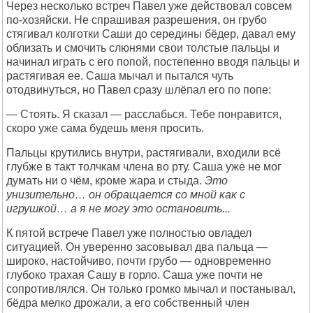
Через несколько встреч Павел уже действовал совсем
по-хозяйски. Не спрашивая разрешения, он грубо
стягивал колготки Саши до середины бёдер, давал ему
облизать и смочить слюнями свои толстые пальцы и
начинал играть с его попой, постепенно вводя пальцы и
растягивая ее. Саша мычал и пытался чуть
отодвинуться, но Павел сразу шлёпал его по попе:
— Стоять. Я сказал — расслабься. Тебе понравится,
скоро уже сама будешь меня просить.
Пальцы крутились внутри, растягивали, входили всё
глубже в такт толчкам члена во рту. Саша уже не мог
думать ни о чём, кроме жара и стыда.
Это
унизительно… он обращается со мной как с
игрушкой… а я не могу это остановить...
К пятой встрече Павел уже полностью овладел
ситуацией. Он уверенно засовывал два пальца —
широко, настойчиво, почти грубо — одновременно
глубоко трахая Сашу в горло. Саша уже почти не
сопротивлялся. Он только громко мычал и постанывал,
бёдра мелко дрожали, а его собственный член