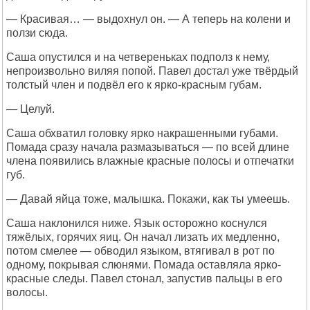
— Красивая… — выдохнул он. — А теперь на колени и
ползи сюда.
Саша опустился и на четвереньках подполз к нему,
непроизвольно виляя попой. Павел достал уже твёрдый
толстый член и подвёл его к ярко-красным губам.
— Целуй.
Саша обхватил головку ярко накрашенными губами.
Помада сразу начала размазываться — по всей длине
члена появились влажные красные полосы и отпечатки
губ.
— Давай яйца тоже, малышка. Покажи, как ты умеешь.
Саша наклонился ниже. Язык осторожно коснулся
тяжёлых, горячих яиц. Он начал лизать их медленно,
потом смелее — обводил языком, втягивал в рот по
одному, покрывая слюнями. Помада оставляла ярко-
красные следы. Павел стонал, запустив пальцы в его
волосы.