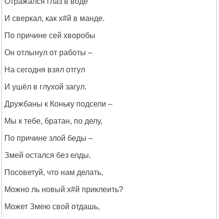
Отражался глаз в воде
И сверкал, как х#й в манде.
По причине сей хворобы
Он отлынул от работы –
На сегодня взял отгул
И ушёл в глухой загул.
Дружбаны к Коньку подсели –
Мы к тебе, братан, по делу,
По причине злой беды –
Змей остался без елды.
Посоветуй, что нам делать,
Можно ль новый х#й приклеить?
Может Змею свой отдашь,