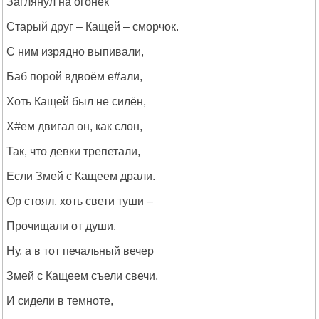
Заглянул на огонёк
Старый друг – Кащей – сморчок.
С ним изрядно выпивали,
Баб порой вдвоём е#али,
Хоть Кащей был не силён,
Х#ем двигал он, как слон,
Так, что девки трепетали,
Если Змей с Кащеем драли.
Ор стоял, хоть свети туши –
Прочищали от души.
Ну, а в тот печальный вечер
Змей с Кащеем съели свечи,
И сидели в темноте,