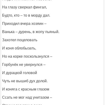
На глазу сверкал фингал,
Будто, кто – то в морду дал.
Приходил вчера хозяин –
Ванька – дурень, в жопу пьяный.
Захотел поцеловать
И коня облобызать,
Но на корке поскользнулся –
Горбунёк не увернулся –
И дурацкой головой
Чуть не вышиб дух долой.
И коняга с красным глазом
Ссать не мог над унитазом –