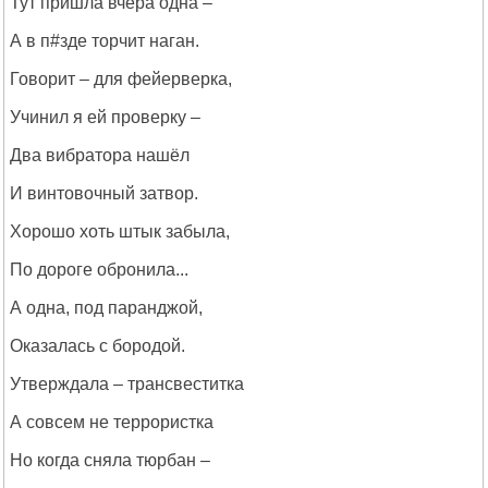
Тут пришла вчера одна –
А в п#зде торчит наган.
Говорит – для фейерверка,
Учинил я ей проверку –
Два вибратора нашёл
И винтовочный затвор.
Хорошо хоть штык забыла,
По дороге обронила...
А одна, под паранджой,
Оказалась с бородой.
Утверждала – трансвеститка
А совсем не террористка
Но когда сняла тюрбан –