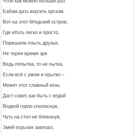
Чтоб как можно больше раз
Бабам дать вкусить оргазм.
Вот на этот б#ядский остров,
Где е#ать легко и просто,
Порешили плыть друзья,
Не теряя время зря
Ведь попытка, то не пытка,
Если всё с умом и прытко –
Может этот славный конь
Даст совет, как быть с елдой
Водкой горло сполоснув,
Чуть на стол не блеванув,
Змей огрызок завязал,