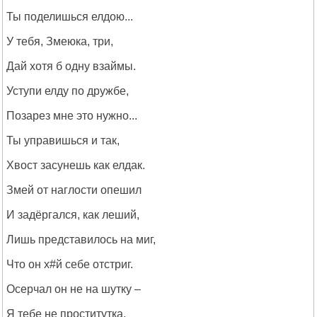
Ты поделишься елдою...
У тебя, Змеюка, три,
Дай хотя б одну взаймы.
Уступи елду по дружбе,
Позарез мне это нужно...
Ты управишься и так,
Хвост засунешь как елдак.
Змей от наглости опешил
И задёргался, как леший,
Лишь представилось на миг,
Что он х#й себе отстриг.
Осерчал он не на шутку –
Я тебе не проститутка,