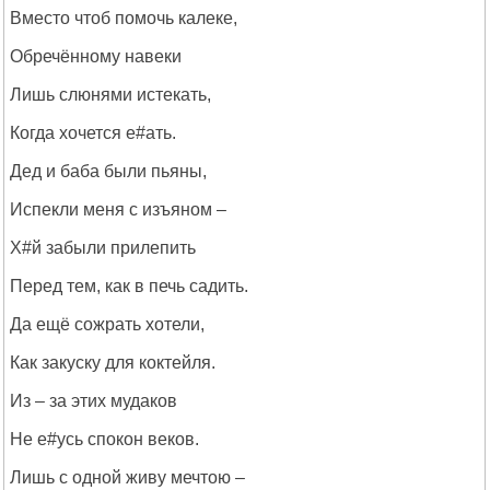
Вместо чтоб помочь калеке,
Обречённому навеки
Лишь слюнями истекать,
Когда хочется е#ать.
Дед и баба были пьяны,
Испекли меня с изъяном –
Х#й забыли прилепить
Перед тем, как в печь садить.
Да ещё сожрать хотели,
Как закуску для коктейля.
Из – за этих мудаков
Не е#усь спокон веков.
Лишь с одной живу мечтою –