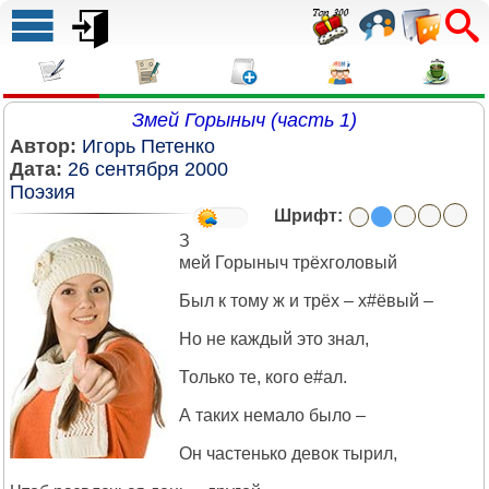
Змей Горыныч (часть 1)
Автор:
Игорь Петенко
Дата:
26 сентября 2000
Поэзия
Шрифт:
З
мей Горыныч трёхголовый
Был к тому ж и трёх – х#ёвый –
Но не каждый это знал,
Только те, кого е#ал.
А таких немало было –
Он частенько девок тырил,