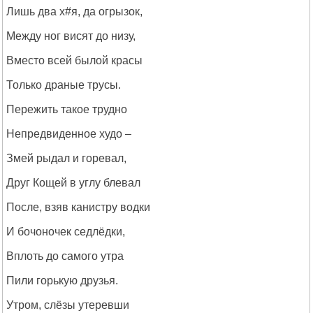
Лишь два х#я, да огрызок,
Между ног висят до низу,
Вместо всей былой красы
Только драные трусы.
Пережить такое трудно
Непредвиденное худо –
Змей рыдал и горевал,
Друг Кощей в углу блевал
После, взяв канистру водки
И бочоночек седлёдки,
Вплоть до самого утра
Пили горькую друзья.
Утром, слёзы утеревши