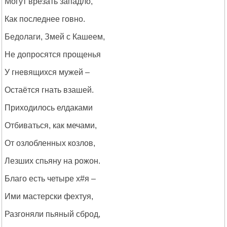
Могут врезать западло,
Как последнее говно.
Бедолаги, Змей с Кашеем,
Не допросятся прощенья
У гневящихся мужей –
Остаётся гнать взашей.
Приходилось елдаками
Отбиваться, как мечами,
От озлобленных козлов,
Лезших спьяну на рожон.
Благо есть четыре х#я –
Ими мастерски фехтуя,
Разгоняли пьяный сброд,