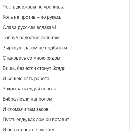
Честь державы не уронишь.
Коль не против – по рукам,
Слава русским елдакам!
Топнул радостно копытом,
Зыркнув глазом не подбитым –
Становись со мною рядом,
Вишь, без е#ли стонут б#яди.
И Кощею есть работа –
Закрывать елдой ворота.
Вчёра лезли напролом
И сломали там засов.
Пусть елду, как лом он вставит
И без спросу не пускает,