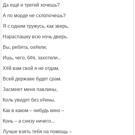
Да ещё и третий хочешь?
А по морде не схлопочешь?
Я с одним тружусь, как зверь,
Нараспашку всю ночь дверь.
Вы, ребята, ох#ели,
Ишь, чего, б#я, захотели...
Х#й вам свой я не отдам,
Всей державе будет срам.
Засмеют меня павлины,
Коль увидят без х#ины,
Как в каком – нибудь кино –
Конь – а снизу ничего...
Лучше взять тебя на помощь –