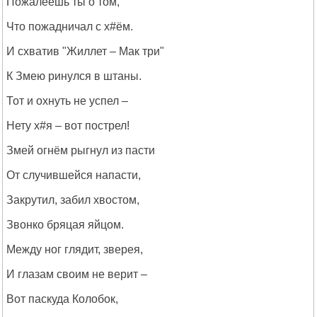
Пожалеешь ты о том,
Что пожадничал с х#ём.
И схватив "Жиллет – Мак три"
К Змею ринулся в штаны.
Тот и охнуть не успел –
Нету х#я – вот пострел!
Змей огнём рыгнул из пасти
От случившейся напасти,
Закрутил, забил хвостом,
Звонко бряцая яйцом.
Между ног глядит, зверея,
И глазам своим не верит –
Вот паскуда Колобок,