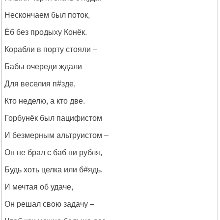
Нескончаем был поток,
Ёб без продыху Конёк.
Корабли в порту стояли –
Бабы очереди ждали
Для веселия п#зде,
Кто неделю, а кто две.
Горбунёк был пацифистом
И безмерным альтруистом –
Он не брал с баб ни рубля,
Будь хоть целка или б#ядь.
И мечтая об удаче,
Он решал свою задачу –