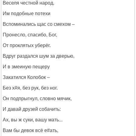
Веселя честной народ.
Им подобные потехи
Вспоминались щас со смехом –
Пронесло, спасибо, Бог,
От проклятых уберёг.
Вдруг раздался шум за дверью,
И в змеиную пещеру
Закатился Колобок –
Без х#я, без рук, без ног.
Он подпрыгнул, словно мячик,
И давай друзей собачить:
Ах, вы ж суки, вашу мать...
Вам бы девок всё е#ать,