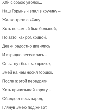
Х#й с собою уволок...
Наш Горыныч впал в кручину –
Жалко третию х#ину.
Хоть не самый был большой,
Но зато, как рог, кривой.
Девки радостно дивились
И изрядно веселились –
Он загнут был, как крючок,
Змей на нём носил горшок.
После ж этой передряги
Хоть привязывай корягу –
Обалдеет весь народ,
Глянув Змею под живот.