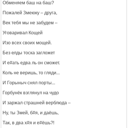
Обменяем баш на баш?
Пожалей Змеюку – друга,
Век тебя мы не забудем –
Уговаривал Кощей
Изо всех своих мощей.
Без елды тоска загложет
И е#ать едва ль он сможет.
Коль не веришь, то гляди...
И Горыныч снял порты...
Горбунёк взглянул на чудо
И заржал страшней верблюда –
Ну, ты Змей, б#я, и даёшь,
Так, в два х#я и е#ёшь?!