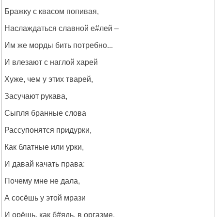
Бражку с квасом попивая,
Наслаждаться славной е#лей –
Им же морды бить потребно...
И влезают с наглой харей
Хуже, чем у этих тварей,
Засучают рукава,
Сыпля бранные слова
Рассупонятся придурки,
Как блатные или урки,
И давай качать права:
Почему мне не дала,
А сосёшь у этой мрази
И орёшь, как б#ядь, в оргазме,