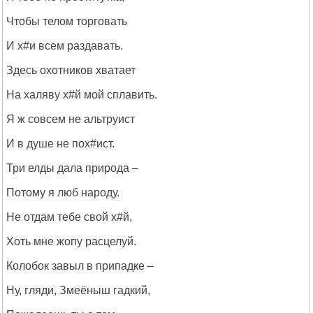
Чтобы телом торговать
И х#и всем раздавать.
Здесь охотников хватает
На халяву х#й мой сплавить.
Я ж совсем не альтруист
И в душе не пох#ист.
Три елды дала природа –
Потому я люб народу.
Не отдам тебе свой х#й,
Хоть мне жопу расцелуй.
Колобок завыл в припадке –
Ну, гляди, Змеёныш гадкий,