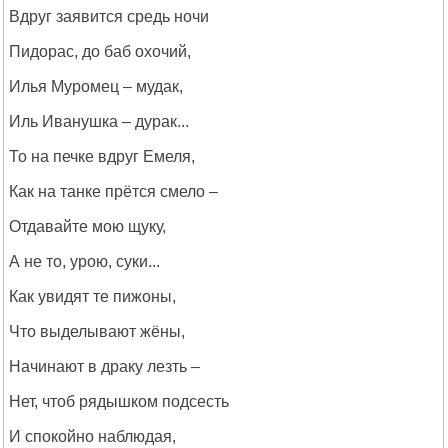
Вдруг заявится средь ночи
Пидорас, до баб охочий,
Илья Муромец – мудак,
Иль Иванушка – дурак...
То на печке вдруг Емеля,
Как на танке прётся смело –
Отдавайте мою щуку,
А не то, урою, суки...
Как увидят те пижоны,
Что выделывают жёны,
Начинают в драку лезть –
Нет, чтоб рядышком подсесть
И спокойно наблюдая,