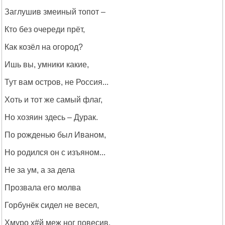
Заглушив змеиный топот –
Кто без очереди прёт,
Как козёл на огород?
Ишь вы, умники какие,
Тут вам остров, не Россия...
Хоть и тот же самый флаг,
Но хозяин здесь – Дурак.
По рожденью был Иваном,
Но родился он с изъяном...
Не за ум, а за дела
Прозвала его молва
Горбунёк сидел не весел,
Хмуро х#й меж ног повесив.