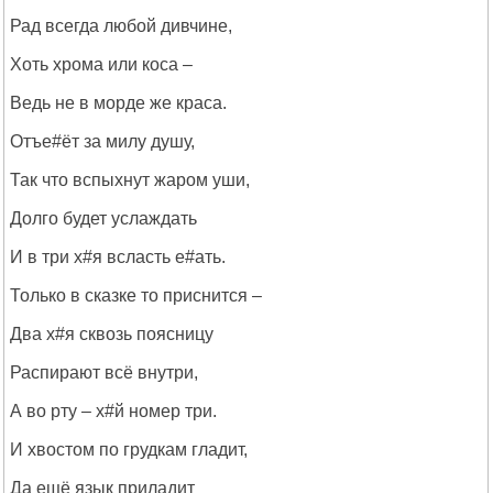
Рад всегда любой дивчине,
Хоть хрома или коса –
Ведь не в морде же краса.
Отъе#ёт за милу душу,
Так что вспыхнут жаром уши,
Долго будет услаждать
И в три х#я всласть е#ать.
Только в сказке то приснится –
Два х#я сквозь поясницу
Распирают всё внутри,
А во рту – х#й номер три.
И хвостом по грудкам гладит,
Да ещё язык приладит