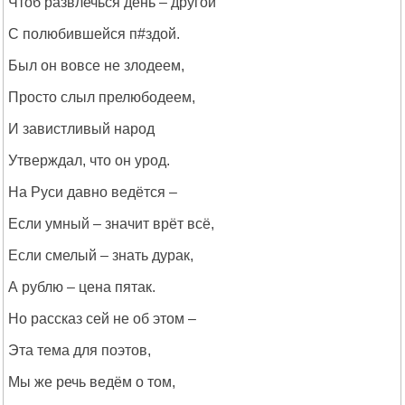
Чтоб развлечься день – другой
С полюбившейся п#здой.
Был он вовсе не злодеем,
Просто слыл прелюбодеем,
И завистливый народ
Утверждал, что он урод.
На Руси давно ведётся –
Если умный – значит врёт всё,
Если смелый – знать дурак,
А рублю – цена пятак.
Но рассказ сей не об этом –
Эта тема для поэтов,
Мы же речь ведём о том,