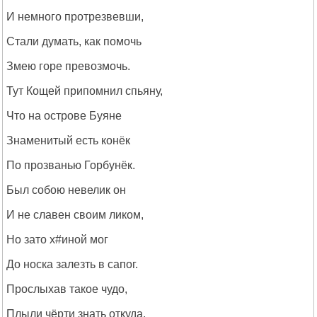
И немного протрезвевши,
Стали думать, как помочь
Змею горе превозмочь.
Тут Кощей припомнил спьяну,
Что на острове Буяне
Знаменитый есть конёк
По прозванью Горбунёк.
Был собою невелик он
И не славен своим ликом,
Но зато х#иной мог
До носка залезть в сапог.
Прослыхав такое чудо,
Плыли чёрти знать откуда.