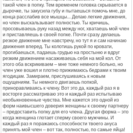
такой член в попку. Тем временем головка скрывается в
дырочке, ты закусила губу и пытаешься помочь мне, до
конца расслабив все мышцы... Делаю легкие движения,
но член выскальзывает полностью. Ты кричишь,
просовываешь руку назад между ног, хватаешь мой член
и приставляешь в своей попке. Почти сразу делаешь
резкое движение мне навстречу, но тут я и сам начинаю
движения вперед. Ты колотишь рукой по кровати,
прогибаешься, падаешь грудью на простыню и вдруг
резким движением насаживаешь себя на мой кол. От
этого оба вскрикиваем – мне тоже немного больно, но
член уже вошел и плотно прижимаюсь бедрами к твоим
ягодицам. Замираем, прислушиваясь к новым
ощущениям. Ты немного двигаешь попкой,
приноравливаясь к члену. Вот это да, каждый раз я в
восторге рассматриваю это и каждый раз испытываю
необыкновенные чувства. Мне кажется это одной из
форм наивысшего доверия женщины к своему партнеру
– предоставить попку для его члена. Другая форма – это
когда женщина глотает сперму своего мужчины. И
каждый раз я поражаюсь способности твоего ануса
принять мой член – вот так, полностью, по самые яйца!