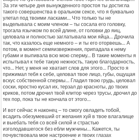
За эти четыре дня вынужденного простоя ты достигла
такого совершенства в оральном сексе, что я буквально
улетал под твоими ласками... Что только ты не
выделывала с моим членом – ты сосала его головку,
трогала язычком по всей длине, от головки до яиц,
целовала и полностью заглатывала мои яйца... Дрочила
так, что казалось еще немного – и ты его оторвешь... А
потом, в момент семяизвержения, припадала к нему
губами и выпивала всю мою сперму... В такие моменты я
испытывал к тебе такую нежность, такую благодарность,
что... Нет, у меня не хватает слов для этого... Просто я
прижимал тебя к себе, целовал твое лицо, губы, ощущая
вскус собственной спермы... Гладил твою грудь, целовал
соски, яростно кусал их, терзал до красноты, до твоих
криков, потом дрочил твой клитор через трусы, дрочил до
тех пор, пока ты не кончала от этого...
И вот сейчас я наконец – то смогу овладеть тобой,
всадить обезумевший от желания хуй в твое влагалище
и выебать тебя со всей силой и страстью
изголодавшегося без ебли мужчины... Кажется, ты
почувствовала мое настроение и твоих глазах