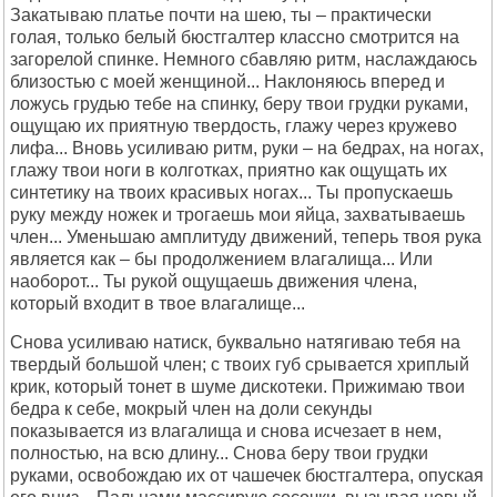
Закатываю платье почти на шею, ты – практически
голая, только белый бюстгалтер классно смотрится на
загорелой спинке. Немного сбавляю ритм, наслаждаюсь
близостью с моей женщиной... Наклоняюсь вперед и
ложусь грудью тебе на спинку, беру твои грудки руками,
ощущаю их приятную твердость, глажу через кружево
лифа... Вновь усиливаю ритм, руки – на бедрах, на ногах,
глажу твои ноги в колготках, приятно как ощущать их
синтетику на твоих красивых ногах... Ты пропускаешь
руку между ножек и трогаешь мои яйца, захватываешь
член... Уменьшаю амплитуду движений, теперь твоя рука
является как – бы продолжением влагалища... Или
наоборот... Ты рукой ощущаешь движения члена,
который входит в твое влагалище...
Снова усиливаю натиск, буквально натягиваю тебя на
твердый большой член; с твоих губ срывается хриплый
крик, который тонет в шуме дискотеки. Прижимаю твои
бедра к себе, мокрый член на доли секунды
показывается из влагалища и снова исчезает в нем,
полностью, на всю длину... Снова беру твои грудки
руками, освобождаю их от чашечек бюстгалтера, опуская