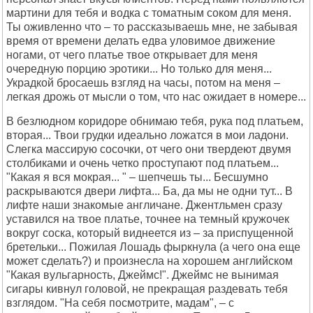
мартини для тебя и водка с томатным соком для меня.
Ты оживленно что – то рассказываешь мне, не забывая
время от времени делать едва уловимое движение
ногами, от чего платье твое открывает для меня
очередную порцию эротики... Но только для меня...
Украдкой бросаешь взгляд на часы, потом на меня –
легкая дрожь от мысли о том, что нас ожидает в номере...
В безлюдном коридоре обнимаю тебя, рука под платьем,
вторая... Твои грудки идеально ложатся в мои ладони.
Слегка массирую сосочки, от чего они твердеют двумя
столбиками и очень четко проступают под платьем...
"Какая я вся мокрая... " – шепчешь ты... Бесшумно
раскрываются двери лифта... Ба, да мы не одни тут... В
лифте наши знакомые англичане. Джентльмен сразу
уставился на твое платье, точнее на темный кружочек
вокруг соска, который виднеется из – за приспущенной
бретельки... Пожилая Лошадь фыркнула (а чего она еще
может сделать?) и произнесла на хорошем английском
"Какая вульгарность, Джеймс!". Джеймс не вынимая
сигары кивнул головой, не прекращая раздевать тебя
взглядом. "На себя посмотрите, мадам", – с