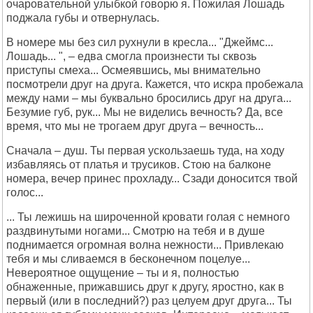
очаровательной улыбкой говорю я. Пожилая Лошадь
поджала губы и отвернулась.
В номере мы без сил рухнули в кресла... "Джеймс...
Лошадь... ", – едва смогла произнести ты сквозь
приступы смеха... Осмеявшись, мы внимательно
посмотрели друг на друга. Кажется, что искра пробежала
между нами – мы буквально бросились друг на друга...
Безумие губ, рук... Мы не виделись вечность? Да, все
время, что мы не трогаем друг друга – вечность...
Сначала – душ. Ты первая ускользаешь туда, на ходу
избавляясь от платья и трусиков. Стою на балконе
номера, вечер принес прохладу... Сзади доносится твой
голос...
... Ты лежишь на широченной кровати голая с немного
раздвинутыми ногами... Смотрю на тебя и в душе
поднимается огромная волна нежности... Привлекаю
тебя и мы сливаемся в бесконечном поцелуе...
Невероятное ощущение – ты и я, полностью
обнаженные, прижавшись друг к другу, яростно, как в
первый (или в последний?) раз целуем друг друга... Ты