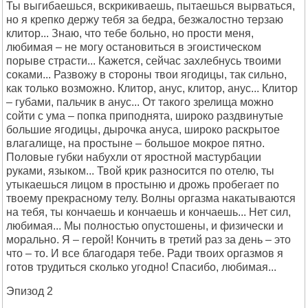
Ты выгибаешься, вскрикиваешь, пытаешься вырваться,
но я крепко держу тебя за бедра, безжалостно терзаю
клитор... Знаю, что тебе больно, но прости меня,
любимая – не могу остановиться в эгоистическом
порыве страсти... Кажется, сейчас захлебнусь твоими
соками... Развожу в стороны твои ягодицы, так сильно,
как только возможно. Клитор, анус, клитор, анус... Клитор
– губами, пальчик в анус... От такого зрелища можно
сойти с ума – попка приподнята, широко раздвинутые
большие ягодицы, дырочка ануса, широко раскрытое
влагалище, на простыне – большое мокрое пятно.
Половые губки набухли от яростной мастурбации
руками, языком... Твой крик разносится по отелю, ты
утыкаешься лицом в простыню и дрожь пробегает по
твоему прекрасному телу. Волны оргазма накатываются
на тебя, ты кончаешь и кончаешь и кончаешь... Нет сил,
любимая... Мы полностью опустошены, и физически и
морально. Я – герой! Кончить в третий раз за день – это
что – то. И все благодаря тебе. Ради твоих оргазмов я
готов трудиться сколько угодно! Спасибо, любимая...
Эпизод 2