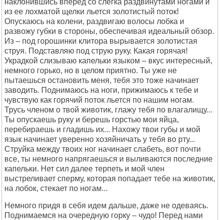
наклонившись вперед со слегка раздвинутами ногами и
из ее лохматой щелки льется золотистый поток!
Опускаюсь на колени, раздвигаю волосы лобка и
развожу губки в стороны, обеспечивая идеальный обзор.
Из – под горошинки клитора вырывается золотистая
струя. Подставляю под струю руку. Какая горячая!
Украдкой слизываю капельки языком – вкус интересный,
немного горько, но в целом приятно. Ты уже не
пытаешься остановить меня, тебя это тоже начинает
заводить. Поднимаюсь на ноги, прижимаюсь к тебе и
чувствую как горячий поток льется по нашим ногам.
Трусь членом о твой животик, глажу тебя по влагалищу...
Ты опускаешь руку и берешь горстью мои яйца,
перебираешь и гладишь их... Нахожу твои губы и мой
язык начинает уверенно хозяйничать у тебя во рту...
Струйка между твоих ног начинает слабеть, вот почти
все, ты немного напрягаешься и выливаются последние
капельки. Нет сил далее терпеть и мой член
выстреливает сперму, которая попадает тебе на животик,
на лобок, стекает по ногам...
Немного придя в себя идем дальше, даже не одеваясь.
Поднимаемся на очередную горку – чудо! Перед нами