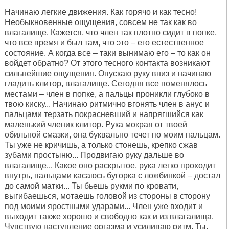
Начинаю легкие движения. Как горячо и как тесно!
Необыкновенные ощущения, совсем не так как во
влагалище. Кажется, что член так плотно сидит в попке,
что все время и был там, что это – его естественное
состояние. А когда все – таки вынимаю его – то как он
войдет обратно? От этого тесного контакта возникают
сильнейшие ощущения. Опускаю руку вниз и начинаю
гладить клитор, влагалище. Сегодня все поменялось
местами – член в попке, а пальцы проникли глубоко в
твою киску... Начинаю ритмично вгонять член в анус и
пальцами терзать покрасневший и напрягшийся как
маленький членик клитор. Рука мокрая от твоей
обильной смазки, она буквально течет по моим пальцам.
Ты уже не кричишь, а только стонешь, крепко сжав
зубами простыню... Продвигаю руку дальше во
влагалище... Какое оно раскрытое, рука легко проходит
внутрь, пальцами касаюсь бугорка с ложбинкой – достал
до самой матки... Ты бьешь рукми по кровати,
выгибаешься, мотаешь головой из стороны в сторону
под моими яростными ударами... Член уже входит и
выходит также хорошо и свободно как и из влагалища.
Чувствую наступление оргазма и усиливаю ритм. Ты,