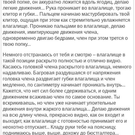
твоей попке, он аккуратно ложится вдоль ягодиц, делаю
легкие движения... Рука проникает во влагалище, трогаю
клитор и губки... Пальцем начинаю мастурбировать твой
клитор, ощущая при этом как стремительно увлажняется
влагалище. Проникаю пальцами во влагалище, делаю
движения, имитирующие движения члена,
одновременно двигаю бедрами, член при этом трется о
твою попку...
Немного отстранаюсь от тебя и смотрю – влагалище в
такой позиции раскрыто полностью и отлично видно.
Касаюсь головкой члена раскрытого влагалища, немного
надавливаю. Багровая раздувшаяся от напряжения
головка члена раздвигает губки влагалища и член
медленно, по сантиметру начинает проникать внутрь...
Кажется, что нет сил более сдерживаться, и одним
движением всаживаю член по самое основание. Ты
вскрикиваешь, но член уже начинает упоительные
движения внутри жаркого влагалища... Делаю движения
на всю длину члена, прекрасно видно, как он входит и
выходит, как влагалище с готовностью принимает его и
неохотно отпускает... Кладу руки тебе на поясницу,
поднимаюсь выше, выше, дохожу до бюстгалтера...