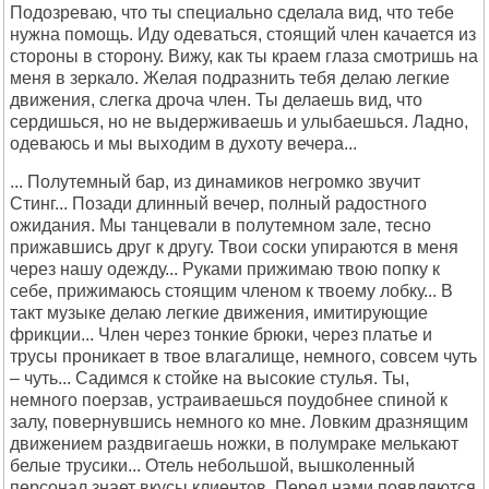
Подозреваю, что ты специально сделала вид, что тебе
нужна помощь. Иду одеваться, стоящий член качается из
стороны в сторону. Вижу, как ты краем глаза смотришь на
меня в зеркало. Желая подразнить тебя делаю легкие
движения, слегка дроча член. Ты делаешь вид, что
сердишься, но не выдерживаешь и улыбаешься. Ладно,
одеваюсь и мы выходим в духоту вечера...
... Полутемный бар, из динамиков негромко звучит
Стинг... Позади длинный вечер, полный радостного
ожидания. Мы танцевали в полутемном зале, тесно
прижавшись друг к другу. Твои соски упираются в меня
через нашу одежду... Руками прижимаю твою попку к
себе, прижимаюсь стоящим членом к твоему лобку... В
такт музыке делаю легкие движения, имитирующие
фрикции... Член через тонкие брюки, через платье и
трусы проникает в твое влагалище, немного, совсем чуть
– чуть... Садимся к стойке на высокие стулья. Ты,
немного поерзав, устраиваешься поудобнее спиной к
залу, повернувшись немного ко мне. Ловким дразнящим
движением раздвигаешь ножки, в полумраке мелькают
белые трусики... Отель небольшой, вышколенный
персонал знает вкусы клиентов. Перед нами появляются