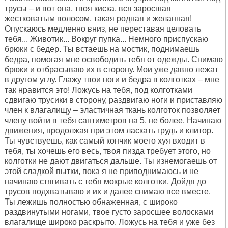
трусы – и вот она, твоя киска, вся заросшая
жестковатым волосом, такая родная и желанная!
Опускаюсь медленно вниз, не переставая целовать
тебя... Животик... Вокруг пупка... Немного приспускаю
брюки с бедер. Ты встаешь на мостик, поднимаешь
бедра, помогая мне освободить тебя от одежды. Снимаю
брюки и отбрасываю их в сторону. Мои уже давно лежат
в другом углу. Глажу твои ноги и бедра в колготках – мне
так нравится это! Ложусь на тебя, под колготками
сдвигаю трусики в сторону, раздвигаю ноги и приставляю
член к влагалищу – эластичная ткань колготок позволяет
члену войти в тебя сантиметров на 5, не более. Начинаю
движения, продолжая при этом ласкать грудь и клитор.
Ты чувствуешь, как самый кончик моего хуя входит в
тебя, ты хочешь его весь, твоя пизда требует этого, но
колготки не дают двигаться дальше. Ты изнемогаешь от
этой сладкой пытки, пока я не приподнимаюсь и не
начинаю стягивать с тебя мокрые колготки. Дойдя до
трусов подхватываю и их и далее снимаю все вместе.
Ты лежишь полностью обнаженная, с широко
раздвинутыми ногами, твое густо заросшее волосками
влагалище широко раскрыто. Ложусь на тебя и уже без