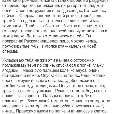
кажется огромным, головка стала багровой и раздулась
от неимоверного напряжения, яйца горят от сладкой
боли... Снова погружения в рот, до конца... Вот сейчас,
сейчас... Сперма наполняет твой ротик, второй залп,
третий... Ты делаешь глотательные движения и мы
замираем... Твой язык быстро – быстро щекочет мою
головку – после оргазма она особенно чувствительна к
такой ласке. Легонько отстраняюсь от тебя. Ты
прекрасна! Раскрасневшееся лицо, мокрая челка,
полуоткрытые губы, в уголке рта – капелька моей
спермы.
Укладываю тебя на живот и начинаю осторожно
поглаживать тебя по спине, спускаюся к попке, глажу
ягодицы... Массирую пальцем колечко ануса, очень
осторожно и нежно. Опускаюсь на тебя... Член, мягкий
после сокрушительного оргазма, удобно ложится в
ложбинку между ягодицами... Целую твои плечи, шею,
трогаю языком за ушками... Руки – на твоих бедрах, на
попке – как хорошо... Пальцы проникают тебе во
влагалище – боже, какой там потоп! Начинаю осторожно
массировать клитор, половые губки, опускаюсь ниже,
ниже... Провожу языком по попке, и впиваюсь в клитор.