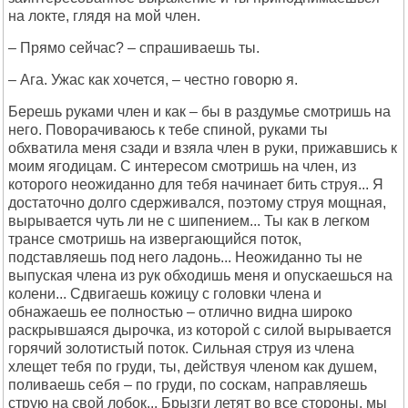
на локте, глядя на мой член.
– Прямо сейчас? – спрашиваешь ты.
– Ага. Ужас как хочется, – честно говорю я.
Берешь руками член и как – бы в раздумье смотришь на
него. Поворачиваюсь к тебе спиной, руками ты
обхватила меня сзади и взяла член в руки, прижавшись к
моим ягодицам. С интересом смотришь на член, из
которого неожиданно для тебя начинает бить струя... Я
достаточно долго сдерживался, поэтому струя мощная,
вырывается чуть ли не с шипением... Ты как в легком
трансе смотришь на извергающийся поток,
подставляешь под него ладонь... Неожиданно ты не
выпуская члена из рук обходишь меня и опускаешься на
колени... Сдвигаешь кожицу с головки члена и
обнажаешь ее полностью – отлично видна широко
раскрывшаяся дырочка, из которой с силой вырывается
горячий золотистый поток. Сильная струя из члена
хлещет тебя по груди, ты, действуя членом как душем,
поливаешь себя – по груди, по соскам, направляешь
струю на свой лобок... Брызги летят во все стороны, мы