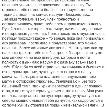
сопротивление, которое быстро проходит и член
начинает упоительное движение в твою попку. Ты
стонешь, тебе немного больно, но ты мужественно
терпишь, зная, что сейчас наступит блаженство...
Легкими толчками ввожу член полностью и
останавливаюсь, давая тебе время привыкнуть к члену...
Рукой ласкаю клитор и влагалище, начинаю медленные
и осторожные движения. Попка неохотно отпускает член,
поэтому проходит какое – то время, пока она привыкла к
его размерам, после чего я почувствовал, что можно
начинать более активные движения. Не отпуская клитор
начинаю трахать тебя все быстрее и быстрее, и вот уже
мои движения на всю длину хуя, который я почти
полностью вынимаю наружу и с размаху всаживаю в
тебя. Ебу тебя со всей страстью, ты кричишь и бьешься в
очередном оргазме, чувствую, что скоро и я начну
кончать... Пальцами во влагалище нащупываю твою
матку и осторожно глажу ее... Увеличиваю и без того
бешенный темп, твои крики переходят в один сплошной
стон, и вот струя спермы ударяет в твою попку. Моя рука
во влагалище сквозь тонкую перегородку чувствует как
сперма мощно омывает тебя из нутри, как содрогается в
оргазме хуй, выстреливая порции живительной влаги... В