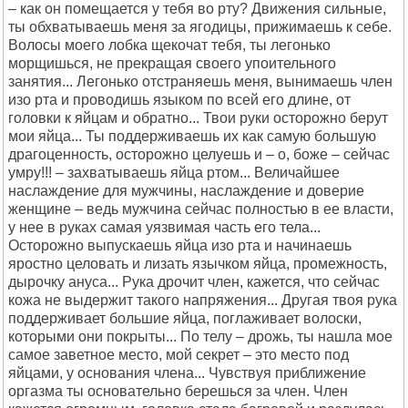
– как он помещается у тебя во рту? Движения сильные,
ты обхватываешь меня за ягодицы, прижимаешь к себе.
Волосы моего лобка щекочат тебя, ты легонько
морщишься, не прекращая своего упоительного
занятия... Легонько отстраняешь меня, вынимаешь член
изо рта и проводишь языком по всей его длине, от
головки к яйцам и обратно... Твои руки осторожно берут
мои яйца... Ты поддерживаешь их как самую большую
драгоценность, осторожно целуешь и – о, боже – сейчас
умру!!! – захватываешь яйца ртом... Величайшее
наслаждение для мужчины, наслаждение и доверие
женщине – ведь мужчина сейчас полностью в ее власти,
у нее в руках самая уязвимая часть его тела...
Осторожно выпускаешь яйца изо рта и начинаешь
яростно целовать и лизать язычком яйца, промежность,
дырочку ануса... Рука дрочит член, кажется, что сейчас
кожа не выдержит такого напряжения... Другая твоя рука
поддерживает большие яйца, поглаживает волоски,
которыми они покрыты... По телу – дрожь, ты нашла мое
самое заветное место, мой секрет – это место под
яйцами, у основания члена... Чувствуя приближение
оргазма ты основательно берешься за член. Член