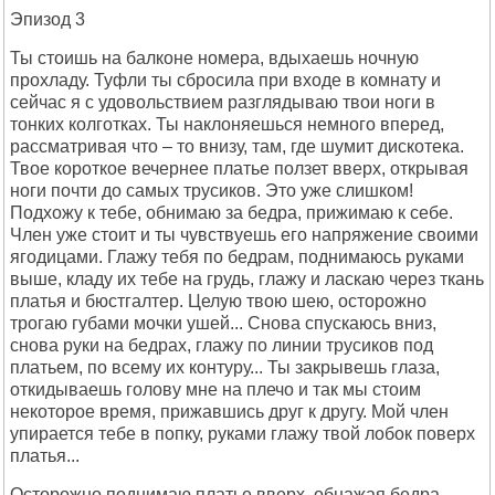
Эпизод 3
Ты стоишь на балконе номера, вдыхаешь ночную
прохладу. Туфли ты сбросила при входе в комнату и
сейчас я с удовольствием разглядываю твои ноги в
тонких колготках. Ты наклоняешься немного вперед,
рассматривая что – то внизу, там, где шумит дискотека.
Твое короткое вечернее платье ползет вверх, открывая
ноги почти до самых трусиков. Это уже слишком!
Подхожу к тебе, обнимаю за бедра, прижимаю к себе.
Член уже стоит и ты чувствуешь его напряжение своими
ягодицами. Глажу тебя по бедрам, поднимаюсь руками
выше, кладу их тебе на грудь, глажу и ласкаю через ткань
платья и бюстгалтер. Целую твою шею, осторожно
трогаю губами мочки ушей... Снова спускаюсь вниз,
снова руки на бедрах, глажу по линии трусиков под
платьем, по всему их контуру... Ты закрывешь глаза,
откидываешь голову мне на плечо и так мы стоим
некоторое время, прижавшись друг к другу. Мой член
упирается тебе в попку, руками глажу твой лобок поверх
платья...
Осторожно поднимаю платье вверх, обнажая бедра,