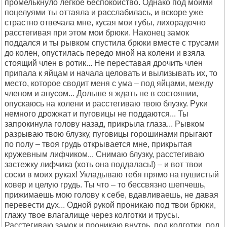
промелькнуло легкое беспокойство. Однако под моими
поцелуями ты оттаяла и расслабилась, и вскоре уже
страстно отвечала мне, кусая мои губы, лихорадочно
расстегивая при этом мои брюки. Наконец замок
поддался и ты рывком спустила брюки вместе с трусами
до колен, опустилась передо мной на колени и взяла
стоящий член в ротик... Не переставая дрочить член
припала к яйцам и начала целовать и вылизывать их, то
место, которое сводит меня с ума – под яйцами, между
членом и анусом... Дольше я ждать не в состоянии,
опускаюсь на колени и расстегиваю твою блузку. Руки
немного дрожжат и пуговицы не поддаются... Ты
запрокинула голову назад, прикрыла глаза... Рывком
разрываю твою блузку, пуговицы горошинами прыгают
по полу – твоя грудь открывается мне, прикрытая
кружевным лифчиком... Снимаю блузку, расстегиваю
застежку лифчика (хоть она поддалась!) – и вот твои
соски в моих руках! Укладываю тебя прямо на пушистый
ковер и целую грудь. Ты что – то бессвязно шепчешь,
прижимаешь мою голову к себе, вдавливаешь, не давая
перевести дух... Одной рукой проникаю под твои брюки,
глажу твое влагалище через колготки и трусы.
Расстегиваю замок и проникаю внутрь, под колготки, под