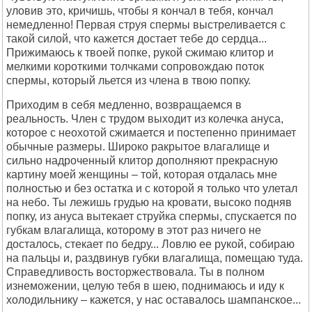
уловив это, кричишь, чтобы я кончал в тебя, кончал
немедленно! Первая струя спермы выстреливается с
такой силой, что кажется достает тебе до сердца...
Прижимаюсь к твоей попке, рукой сжимаю клитор и
мелкими короткими толчками сопровождаю поток
спермы, который льется из члена в твою попку.
Приходим в себя медленно, возвращаемся в
реальность. Член с трудом выходит из колечка ануса,
которое с неохотой сжимается и постепенно принимает
обычные размеры. Широко ракрытое влагалище и
сильно надроченный клитор дополняют прекрасную
картину моей женщины – той, которая отдалась мне
полностью и без остатка и с которой я только что улетал
на небо. Ты лежишь грудью на кровати, высоко подняв
попку, из ануса вытекает струйка спермы, спускается по
губкам влагалища, которому в этот раз ничего не
досталось, стекает по бедру... Ловлю ее рукой, собираю
на пальцы и, раздвинув губки влагалища, помещаю туда.
Справедливость восторжествовала. Ты в полном
изнеможении, целую тебя в шею, поднимаюсь и иду к
холодильнику – кажется, у нас оставалось шампанское...