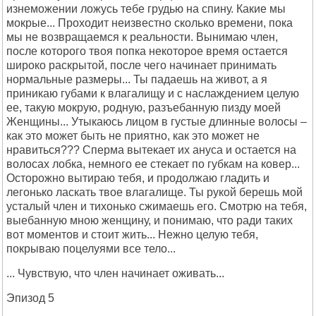
изнеможении ложусь тебе грудью на спину. Какие мы
мокрые... Проходит неизвестно сколько времени, пока
мы не возвращаемся к реальности. Вынимаю член,
после которого твоя попка некоторое время остается
широко раскрытой, после чего начинает принимать
нормальные размеры... Ты падаешь на живот, а я
приникаю губами к влагалищу и с наслаждением целую
ее, такую мокрую, родную, разъебанную пизду моей
Женщины... Утыкаюсь лицом в густые длинные волосы –
как это может быть не приятно, как это может не
нравиться??? Сперма вытекает их ануса и остается на
волосах лобка, немного ее стекает по губкам на ковер...
Осторожно вытираю тебя, и продолжаю гладить и
легонько ласкать твое влагалище. Ты рукой берешь мой
усталый член и тихонько сжимаешь его. Смотрю на тебя,
выебанную мною женщину, и понимаю, что ради таких
вот моментов и стоит жить... Нежно целую тебя,
покрываю поцелуями все тело...
... Чувствую, что член начинает оживать...
Эпизод 5