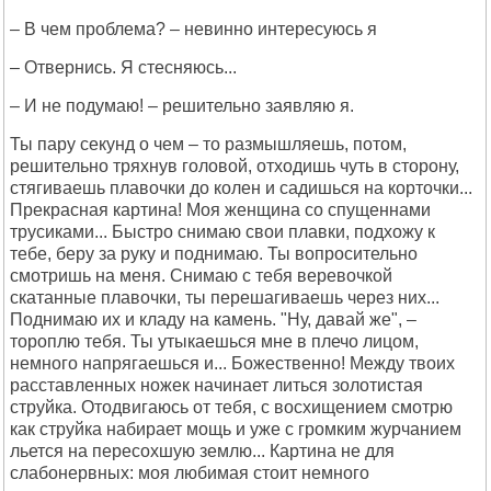
– В чем проблема? – невинно интересуюсь я
– Отвернись. Я стесняюсь...
– И не подумаю! – решительно заявляю я.
Ты пару секунд о чем – то размышляешь, потом,
решительно тряхнув головой, отходишь чуть в сторону,
стягиваешь плавочки до колен и садишься на корточки...
Прекрасная картина! Моя женщина со спущеннами
трусиками... Быстро снимаю свои плавки, подхожу к
тебе, беру за руку и поднимаю. Ты вопросительно
смотришь на меня. Снимаю с тебя веревочкой
скатанные плавочки, ты перешагиваешь через них...
Поднимаю их и кладу на камень. "Ну, давай же", –
тороплю тебя. Ты утыкаешься мне в плечо лицом,
немного напрягаешься и... Божественно! Между твоих
расставленных ножек начинает литься золотистая
струйка. Отодвигаюсь от тебя, с восхищением смотрю
как струйка набирает мощь и уже с громким журчанием
льется на пересохшую землю... Картина не для
слабонервных: моя любимая стоит немного