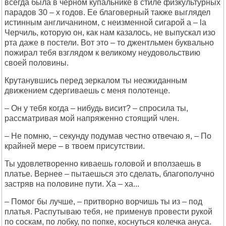
всегда была в черном купальнике в стиле физкультурных
парадов 30 – х годов. Ее благоверный также выглядел
истинным англичанином, с неизменной сигарой a – la
Черчиль, которую он, как нам казалось, не выпускал изо
рта даже в постели. Вот это – то джентльмен буквально
пожирал тебя взглядом к великому неудовольствию
своей половины.
Крутанувшись перед зеркалом ты неожиданным
движением сдергиваешь с меня полотенце.
– Он у тебя когда – нибудь висит? – спросила ты,
рассматривая мой напряженно стоящий член.
– Не помню, – секунду подумав честно отвечаю я, – По
крайней мере – в твоем присутствии.
Ты удовлетворенно киваешь головой и вползаешь в
платье. Вернее – пытаешься это сделать, благополучно
застряв на половине пути. Ха – ха...
– Помог бы лучше, – притворно ворчишь ты из – под
платья. Распутываю тебя, не применув провести рукой
по соскам, по лобку, по попке, коснуться колечка ануса.