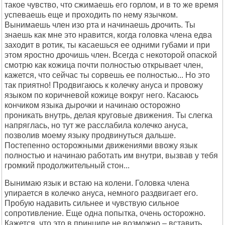
такое чувство, что сжимаешь его горлом, и в то же время
успеваешь еще и проходить по нему язычком.
Вынимаешь член изо рта и начинаешь дрочить. Ты
знаешь как мне это нравится, когда головка члена едва
заходит в ротик, ты касаешься ее одними губами и при
этом яростно дрочишь член. Всегда с некоторой опаской
смотрю как кожица почти полностью открывает член,
кажется, что сейчас ты сорвешь ее полностью... Но это
так приятно! Продвигаюсь к колечку ануса и провожу
языком по коричневой кожице вокруг него. Касаюсь
кончиком языка дырочки и начинаю осторожно
проникать внутрь, делая круговые движения. Ты слегка
напряглась, но тут же расслабила колечко ануса,
позволив моему языку продвинуться дальше.
Постепенно осторожными движениями ввожу язык
полностью и начинаю работать им внутри, вызвав у тебя
громкий продолжительный стон...
Вынимаю язык и встаю на колени. Головка члена
упирается в колечко ануса, немного раздвигает его.
Пробую надавить сильнее и чувствую сильное
сопротивление. Еще одна попытка, очень осторожно.
Кажется, что это в принципе не возможно – вставить