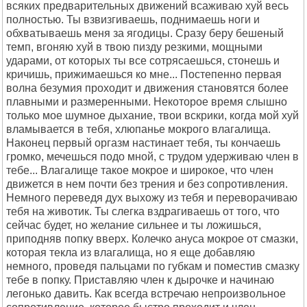
всяких предварительных движений всаживаю хуй весь
полностью. Ты взвизгиваешь, поднимаешь ноги и
обхватываешь меня за ягодицы. Сразу беру бешеный
темп, вгоняю хуй в твою пизду резкими, мощными
ударами, от которых ты все сотрясаешься, стонешь и
кричишь, прижимаешься ко мне... Постепенно первая
волна безумия проходит и движения становятся более
плавными и размеренными. Некоторое время слышно
только мое шумное дыхание, твои вскрики, когда мой хуй
вламывается в тебя, хлюпанье мокрого влагалища.
Наконец первый оргазм настинает тебя, ты кончаешь
громко, мечешься подо мной, с трудом удерживаю член в
тебе... Влагалище такое мокрое и широкое, что член
движется в нем почти без трения и без сопротивления.
Немного переведя дух выхожу из тебя и переворачиваю
тебя на животик. Ты слегка вздрагиваешь от того, что
сейчас будет, но желание сильнее и ты ложишься,
приподняв попку вверх. Колечко ануса мокрое от смазки,
которая текла из влагалища, но я еще добавляю
немного, проведя пальцами по губкам и поместив смазку
тебе в попку. Приставляю член к дырочке и начинаю
легонько давить. Как всегда встречаю непроизвольное