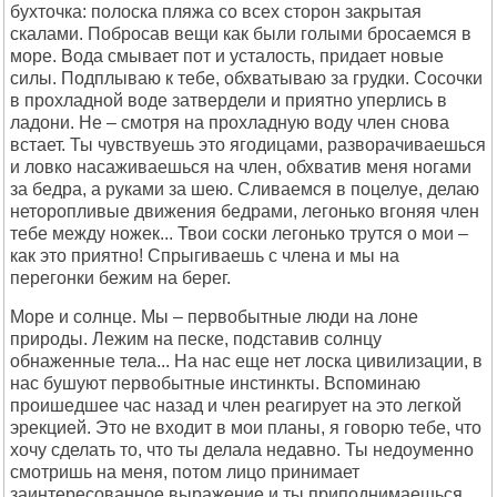
бухточка: полоска пляжа со всех сторон закрытая
скалами. Побросав вещи как были голыми бросаемся в
море. Вода смывает пот и усталость, придает новые
силы. Подплываю к тебе, обхватываю за грудки. Сосочки
в прохладной воде затвердели и приятно уперлись в
ладони. Не – смотря на прохладную воду член снова
встает. Ты чувствуешь это ягодицами, разворачиваешься
и ловко насаживаешься на член, обхватив меня ногами
за бедра, а руками за шею. Сливаемся в поцелуе, делаю
неторопливые движения бедрами, легонько вгоняя член
тебе между ножек... Твои соски легонько трутся о мои –
как это приятно! Спрыгиваешь с члена и мы на
перегонки бежим на берег.
Море и солнце. Мы – первобытные люди на лоне
природы. Лежим на песке, подставив солнцу
обнаженные тела... На нас еще нет лоска цивилизации, в
нас бушуют первобытные инстинкты. Вспоминаю
проишедшее час назад и член реагирует на это легкой
эрекцией. Это не входит в мои планы, я говорю тебе, что
хочу сделать то, что ты делала недавно. Ты недоуменно
смотришь на меня, потом лицо принимает
заинтересованное выражение и ты приподнимаешься