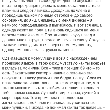
выпускаешь член на свободу. Медленно опускаешься
вниз, не прекращая целовать меня, оставляя на теле
влажный след от язычка... Доходишь до члена и
проводишь языком по нему, от головки до самого
основания, до яиц. Снимаешь с меня джинсы – я
немного приподнимаюсь и выгибаюсь, и вот вся наша
одежда лежит на полу, а ты вновь садишься на меня
верхом спиной ко мне. Протягиваешь руку назад и
давишь мне на грудь, предлагая лечь на спину. Ложусь и
ты начинаешь двигаться вверх по моему животу,
одновременно ложась грудью на меня...
Сдвигаешься к моему лицу и вот я с наслаждением
проникаю языком в твою киску. Чувствую как ты всерьез
взялась за мой член. Все – таки в позиции 69 что – то
есть. Захватываю клитор и начинаю легонько его
покусывать, глажу руками твои бедра, попку... Соки из
влагалища заливают лицо – это самое приятное, что
только можно испытать: любимая женщина заливает
тебя своими соками. Лучший в мире запах, лучший в
мире парфюм. Тем временем ты полностью
заглатываешь мой член и начинаешь упоительные
манипуляции. Никогда не понимал как ты так делаешь –