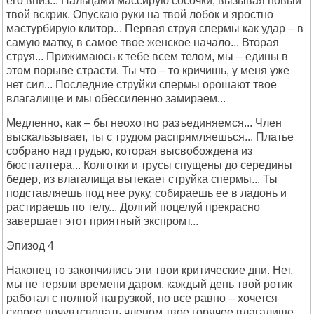
его вниз... Пальцами массирую сосочки, вызывая новый
твой вскрик. Опускаю руки на твой лобок и яростно
мастурбирую клитор... Первая струя спермы как удар – в
самую матку, в самое твое женское начало... Вторая
струя... Прижимаюсь к тебе всем телом, мы – едины в
этом порыве страсти. Ты что – то кричишь, у меня уже
нет сил... Последние струйки спермы орошают твое
влагалище и мы обессиленно замираем...
Медленно, как – бы неохотно разъединяемся... Член
выскальзывает, ты с трудом распрямляешься... Платье
собрано над грудью, которая высвобождена из
бюстгалтера... Колготки и трусы спущены до середины
бедер, из влагалища вытекает струйка спермы... Ты
подставляешь под нее руку, собираешь ее в ладонь и
растираешь по телу... Долгий поцелуй прекрасно
завершает этот приятный экспромт...
Эпизод 4
Наконец то закончились эти твои критические дни. Нет,
мы не теряли времени даром, каждый день твой ротик
работал с полной нагрузкой, но все равно – хочется
скорее почувтсвовать членом твое горячее влагалище...