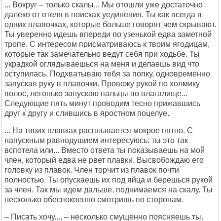
... Вокруг – только скалы... Мы отошли уже достаточно
далеко от отеля в поисках уединения. Ты как всегда в
одних плавочках, которые больше говорят чем скрывают.
Ты уверенно идешь впереди по узенькой едва заметной
тропе. С интересом присматриваюсь к твоим ягодицам,
которые так замечательно ведут себя при ходьбе. Ты
украдкой оглядываешься на меня и делаешь вид что
оступилась. Подхватываю тебя за попку, одновременно
запуская руку в плавочки. Провожу рукой по холмику
волос, легонько запускаю пальцы во влагалище...
Следующие пять минут проводим тесно прижавшись
друг к другу и слившись в яростном поцелуе.
... На твоих плавках расплывается мокрое пятно. С
напускным равнодушием интересуюсь: ты это так
вспотела или... Вместо ответа ты показываешь на мой
член, который едва не рвет плавки. Высвобождаю его
головку из плавок. Член торчит из плавок почти
полностью. Ты опускаешь их под яйца и берешься рукой
за член. Так мы идем дальше, поднимаемся на скалу. Ты
несколько обеспокоенно смотришь по сторонам.
– Писать хочу..., – несколько смущенно поясняешь ты.