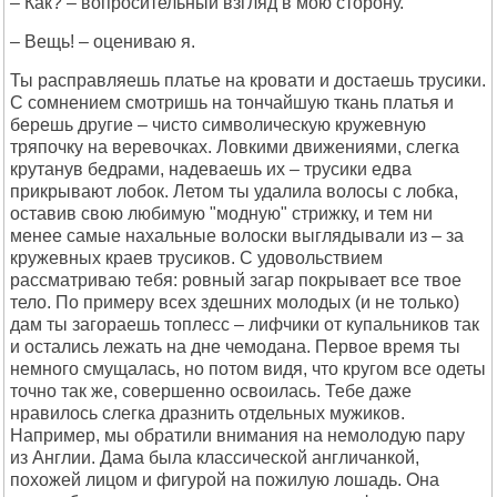
– Как? – вопросительный взгляд в мою сторону.
– Вещь! – оцениваю я.
Ты расправляешь платье на кровати и достаешь трусики.
С сомнением смотришь на тончайшую ткань платья и
берешь другие – чисто символическую кружевную
тряпочку на веревочках. Ловкими движениями, слегка
крутанув бедрами, надеваешь их – трусики едва
прикрывают лобок. Летом ты удалила волосы с лобка,
оставив свою любимую "модную" стрижку, и тем ни
менее самые нахальные волоски выглядывали из – за
кружевных краев трусиков. С удовольствием
рассматриваю тебя: ровный загар покрывает все твое
тело. По примеру всех здешних молодых (и не только)
дам ты загораешь топлесс – лифчики от купальников так
и остались лежать на дне чемодана. Первое время ты
немного смущалась, но потом видя, что кругом все одеты
точно так же, совершенно освоилась. Тебе даже
нравилось слегка дразнить отдельных мужиков.
Например, мы обратили внимания на немолодую пару
из Англии. Дама была классической англичанкой,
похожей лицом и фигурой на пожилую лошадь. Она