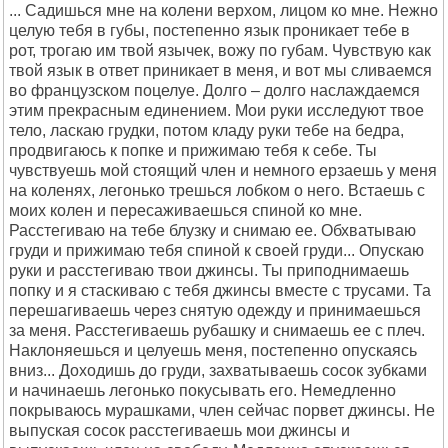
... Садишься мне на колени верхом, лицом ко мне. Нежно
целую тебя в губы, постепенно язык проникает тебе в
рот, трогаю им твой язычек, вожу по губам. Чувствую как
твой язык в ответ приникает в меня, и вот мы сливаемся
во французском поцелуе. Долго – долго наслаждаемся
этим прекрасным единением. Мои руки исследуют твое
тело, ласкаю грудки, потом кладу руки тебе на бедра,
продвигаюсь к попке и прижимаю тебя к себе. Ты
чувствуешь мой стоящий член и немного ерзаешь у меня
на коленях, легонько трешься лобком о него. Встаешь с
моих колен и пересаживаешься спиной ко мне.
Расстегиваю на тебе блузку и снимаю ее. Обхватываю
груди и прижимаю тебя спиной к своей груди... Опускаю
руки и расстегиваю твои джинсы. Ты приподнимаешь
попку и я стаскиваю с тебя джинсы вместе с трусами. Та
перешагиваешь через снятую одежду и принимаешься
за меня. Расстегиваешь рубашку и снимаешь ее с плеч.
Наклоняешься и целуешь меня, постепенно опускаясь
вниз... Доходишь до груди, захватываешь сосок зубками
и начинаешь легонько покусывать его. Немедленно
покрываюсь мурашками, член сейчас порвет джинсы. Не
выпуская сосок расстегиваешь мои джинсы и