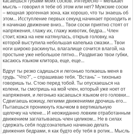
касаешься губами моих сосков. Интересно – мелькает
мысль – говорил я тебе об этом или нет? Мужские соски
– мощная эрогенная зона, как хорошо, что ты знаешь об
этом... Исступление первых секунд начинает проходить и
я начинаю движение вниз... Твои соски приятно стоят от
напряжения, глажу их, глажу животик, бедра... Член
стоит, кожа на нем натянулась, открыв головку, на
которой выступила небольшая капелька смазки... Твои
ноги широко раскинуты, влагалище сочится влагой, на
простыне уже небольшое пятно... Раздвигаю твои губки,
касаюсь языком клитора, еще, еще...
Вдруг ты резко садишься и легонько толкаешь меня в
грудь. "Что?", – спрашиваю тебя. "Встань" – тихонько
говоришь ты. Стою перед тобой. Ты опускаешься на
колени, ты смотришь на мой член, который уже ноет от
напряжения, и легонько касаешься языком его головки...
Сдвигаешь кожицу, легкими движениями дрочишь его...
Пытаешься проникнуть язычком в вертикальную
щелочку на члене... И неожиданно ловким отработанным
движением заглатываешь член целиком... Не в силах
сдержать себя подсознательно начинаю делать
движения бедрами, я как будто ебу тебя в ротик... Мысль