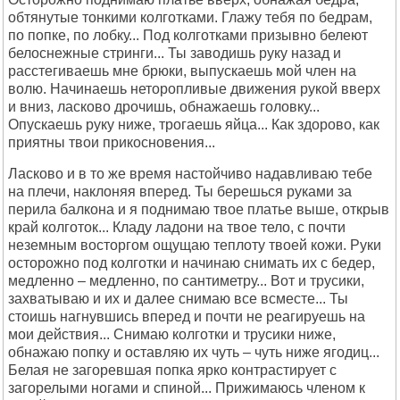
обтянутые тонкими колготками. Глажу тебя по бедрам,
по попке, по лобку... Под колготками призывно белеют
белоснежные стринги... Ты заводишь руку назад и
расстегиваешь мне брюки, выпускаешь мой член на
волю. Начинаешь неторопливые движения рукой вверх
и вниз, ласково дрочишь, обнажаешь головку...
Опускаешь руку ниже, трогаешь яйца... Как здорово, как
приятны твои прикосновения...
Ласково и в то же время настойчиво надавливаю тебе
на плечи, наклоняя вперед. Ты берешься руками за
перила балкона и я поднимаю твое платье выше, открыв
край колготок... Кладу ладони на твое тело, с почти
неземным восторгом ощущаю теплоту твоей кожи. Руки
осторожно под колготки и начинаю снимать их с бедер,
медленно – медленно, по сантиметру... Вот и трусики,
захватываю и их и далее снимаю все всместе... Ты
стоишь нагнувшись вперед и почти не реагируешь на
мои действия... Снимаю колготки и трусики ниже,
обнажаю попку и оставляю их чуть – чуть ниже ягодиц...
Белая не загоревшая попка ярко контрастирует с
загорелыми ногами и спиной... Прижимаюсь членом к