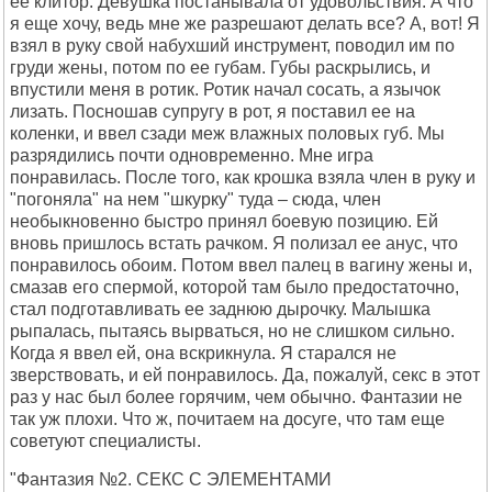
ее клитор. Девушка постанывала от удовольствия. А что
я еще хочу, ведь мне же разрешают делать все? А, вот! Я
взял в руку свой набухший инструмент, поводил им по
груди жены, потом по ее губам. Губы раскрылись, и
впустили меня в ротик. Ротик начал сосать, а язычок
лизать. Посношав супругу в рот, я поставил ее на
коленки, и ввел сзади меж влажных половых губ. Мы
разрядились почти одновременно. Мне игра
понравилась. После того, как крошка взяла член в руку и
"погоняла" на нем "шкурку" туда – сюда, член
необыкновенно быстро принял боевую позицию. Ей
вновь пришлось встать рачком. Я полизал ее анус, что
понравилось обоим. Потом ввел палец в вагину жены и,
смазав его спермой, которой там было предостаточно,
стал подготавливать ее заднюю дырочку. Малышка
рыпалась, пытаясь вырваться, но не слишком сильно.
Когда я ввел ей, она вскрикнула. Я старался не
зверствовать, и ей понравилось. Да, пожалуй, секс в этот
раз у нас был более горячим, чем обычно. Фантазии не
так уж плохи. Что ж, почитаем на досуге, что там еще
советуют специалисты.
"Фантазия №2. СЕКС С ЭЛЕМЕНТАМИ