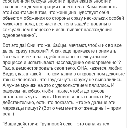
собственной сексуальности и привлекательности и
склонные к демонстрации своего тела. Заманчивость
этой фантазии в том, что женщина чувствует себя
объектом обожания со стороны сразу нескольких особей
мужского пола, все части ее тела задействованы в
сексуальном процессе и испытывают наслаждение
одновременно".
Вот это да! Они что же, бабцы, мечтают, чтобы их во все
дыры сразу трахали?! А как еще прикажете понимать
"все части ее тела задействованы в сексуальном
процессе и испытывают наслаждение одновременно"?
Так, а демонстрировать свое тело, ОНА, кажется, любит.
Видел, как в какой – то компании в откровенном декольте
так наклонялась, что грудки чуть наружу не вывалились.
А чужие мужики на это с удовольствием пялились. И
разрезы на юбках любит такие, чтобы до трусов
оставалось чуть – чуть. Почти вся нога напоказ. Ну,
действительно, есть что показать. Что же дальше эти
мерзавцы пишут? (Вот о чем мечтают женщины! – прим.
ред. )
"Ваши действия: Групповой секс – это одна из тех