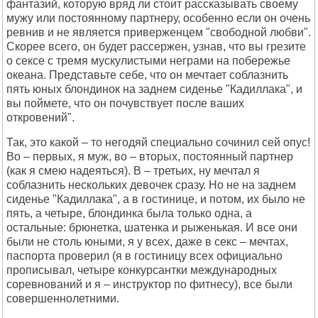
фантазий, которую вряд ли стоит рассказывать своему
мужу или постоянному партнеру, особенно если он очень
ревнив и не является приверженцем "свободной любви".
Скорее всего, он будет рассержен, узнав, что вы грезите
о сексе с тремя мускулистыми неграми на побережье
океана. Представьте себе, что он мечтает соблазнить
пять юных блондинок на заднем сиденье "Кадиллака", и
вы поймете, что он почувствует после ваших
откровений".
Так, это какой – то негодяй специально сочинил сей опус!
Во – первых, я муж, во – вторых, постоянный партнер
(как я смею надеяться). В – третьих, ну мечтал я
соблазнить нескольких девочек сразу. Но не на заднем
сиденье "Кадиллака", а в гостинице, и потом, их было не
пять, а четыре, блондинка была только одна, а
остальные: брюнетка, шатенка и рыженькая. И все они
были не столь юными, я у всех, даже в секс – мечтах,
паспорта проверил (я в гостиницу всех официально
прописывал, четыре конкурсантки международных
соревнований и я – инструктор по фитнесу), все были
совершеннолетними.