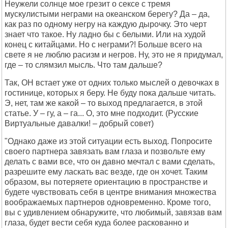
Неужели солнце мое грезит о сексе с тремя
мускулистыми неграми на океанском берегу? Да – да,
как раз по одному негру на каждую дырочку. Это черт
знает что такое. Ну ладно бы с белыми. Или на худой
конец с китайцами. Но с неграми?! Больше всего на
свете я не люблю расизм и негров. Ну, это не я придумал,
где – то слямзил мысль. Что там дальше?
Так, ОН встает уже от одних только мыслей о девочках в
гостинице, которых я беру. Не буду пока дальше читать.
Э, нет, там же какой – то выход предлагается, в этой
статье. У – гу, а – га... О, это мне подходит. (Русские
Виртуальные давалки! – добрый совет)
"Однако даже из этой ситуации есть выход. Попросите
своего партнера завязать вам глаза и позвольте ему
делать с вами все, что он давно мечтал с вами сделать,
разрешите ему ласкать вас везде, где он хочет. Таким
образом, вы потеряете ориентацию в пространстве и
будете чувствовать себя в центре внимания множества
воображаемых партнеров одновременно. Кроме того,
вы с удивлением обнаружите, что любимый, завязав вам
глаза, будет вести себя куда более раскованно и