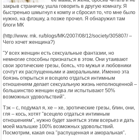
закрыв страничку, ушла говорить в другую комнату. Я
быстренько шмыгнул к компу и сбросил то, что мне было
нужно, на флэшку, а позже прочел. Я обнаружил там
блоги МК
(http://www. mk. ru/blogs/MK/2007/08/12/society/305807/ –
Чего хочет женщина?)
"У всех женщин есть сексуальные фантазии, но
немногие способны признаться в этом. Они утаивают
свои эротические грезы, боясь, что мужья и любовники
сочтут их распущенными и аморальными. Именно эта
боязнь открыться и всецело отдаться интимным
отношениям делает сексуальную жизнь неполноценной –
большинство женщин едва ли испытывают 50%
возможных удовольствий".
Тэк – с, подумал я, хе – хе, эротические грезы, блин, они,
гля – кось, хотят "всецело отдаться интимным
отношениям", нужно будет заняться этим всерьез и дать
моей малышке 100% возможных удовольствий.
Посмотрим, какая она "распущенная и аморальная".