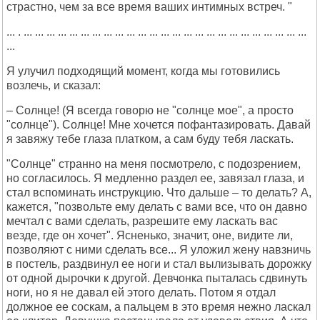
страстно, чем за все время ваших интимных встреч. "
... . ... ... ... ... ... ... ... ... ... ... ... ... ... ... ... ... ... ... ... ... ... ... ... ... ...
...
Я улучил подходящий момент, когда мы готовились
возлечь, и сказал:
– Солнце! (Я всегда говорю не "солнце мое", а просто
"солнце"). Солнце! Мне хочется пофантазировать. Давай
я завяжу тебе глаза платком, а сам буду тебя ласкать.
"Солнце" странно на меня посмотрело, с подозрением,
но согласилось. Я медленно раздел ее, завязал глаза, и
стал вспоминать инструкцию. Что дальше – то делать? А,
кажется, "позвольте ему делать с вами все, что он давно
мечтал с вами сделать, разрешите ему ласкать вас
везде, где он хочет". Ясненько, значит, оне, видите ли,
позволяют с ними сделать все... Я уложил жену навзничь
в постель, раздвинул ее ноги и стал вылизывать дорожку
от одной дырочки к другой. Девчонка пыталась сдвинуть
ноги, но я не давал ей этого делать. Потом я отдал
должное ее соскам, а пальцем в это время нежно ласкал