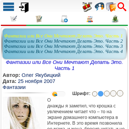
Фантазии или Все Они Мечтают Делать Это. Часть 1
Фантазии или Все Они Мечтают Делать Это. Часть 2
Фантазии или Все Они Мечтают Делать Это. Часть 3
Фантазии или Все Они Мечтают Делать Это. Часть 4
Фантазии или Все Они Мечтают Делать Это.
Часть 1
Автор:
Олег Якубицкий
Дата:
25 ноября 2007
Фантазии
Шрифт:
О
днажды я заметил, что крошка с
увлечением читает что – то на
экране домашнего компьютера в
Интернете. В это время позвонила
ее мама, и жена, бросив читать и не