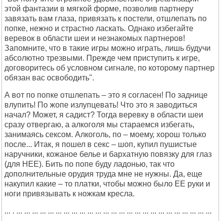
этой фантазии в мягкой форме, позволив партнеру
завязать вам глаза, привязать к постели, отшлепать по
попке, нежно и страстно ласкать. Однако избегайте
веревок в области шеи и незнакомых партнеров!
Запомните, что в такие игры можно играть, лишь будучи
абсолютно трезвыми. Прежде чем приступить к игре,
договоритесь об условном сигнале, по которому партнер
обязан вас освободить".
А вот по попке отшлепать – это я согласен! По заднице
влупить! По жопе излупцевать! Что это я заводиться
начал? Может, я садист? Тогда веревку в области шеи
сразу отвергаю, а алкоголя мы стараемся избегать,
занимаясь сексом. Алкоголь, по – моему, хорош только
после... Итак, я пошел в секс – шоп, купил пушистые
наручники, кожаное белье и бархатную повязку для глаз
(для НЕЕ). Бить по попе буду ладонью, так что
дополнительные орудия труда мне не нужны. Да, еще
накупил какие – то платки, чтобы можно было ЕЕ руки и
ноги привязывать к ножкам кресла.
... . ... ... ... ... ... ... ... ... ... ... ... ... ... ... ... ... ... ... ... ... ... ... ... ... ...
... ...