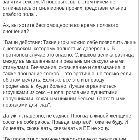
занятий сексом. И поверьте, вы в этом ничем не
отличаетесь от миллионов прочих представительниц
слабого пола".
Ах, вы хотите беспомощности во время полового
сношения?
"Ваши действия: Такие игры можно себе позволить лишь
с человеком, которому полностью доверяешь. В
противном случае это опасно. Слишком велика разница
между вымышленными и реальными сексуальными
стимулами. Бичевание, сковывание и связывание, а
также пронзание сосков – это эротично, но только если
об этом мечтать. Если же все это и вправду
проделывать, будет больно. Лучше ограничиться
игрушками из секс – шопа: розовыми пушистыми
наручниками, кожаным нижним бельем, бархатными
повязками для глаз".
Да уж, я, наверно, не садист. Пронзать живой женщине
соски не собираюсь. Правда, мертвой тоже не буду. И
бичевать, сковывать, связывать я ЕЕ не хочу.
"Вы получите огромное удовольствие от реализации