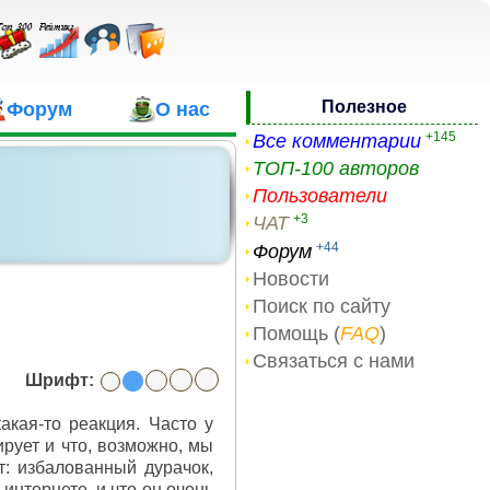
Полезное
Форум
О нас
+145
Все комментарии
ТОП-100 авторов
Пользователи
+3
ЧАТ
+44
Форум
Новости
Поиск по сайту
Помощь (
FAQ
)
Связаться с нами
Шрифт:
акая-то реакция. Часто у
ирует и что, возможно, мы
т: избалованный дурачок,
интернете, и что он очень