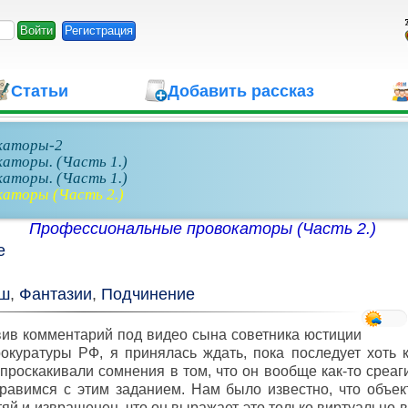
Регистрация
Статьи
Добавить рассказ
каторы-2
аторы. (Часть 1.)
аторы. (Часть 1.)
аторы (Часть 2.)
Профессиональные провокаторы (Часть 2.)
е
ш
,
Фантазии
,
Подчинение
ив комментарий под видео сына советника юстиции
окуратуры РФ, я принялась ждать, пока последует хоть к
проскакивали сомнения в том, что он вообще как-то среаг
равимся с этим заданием. Нам было известно, что объек
яй и извращенец, что он выражает это только виртуально в 