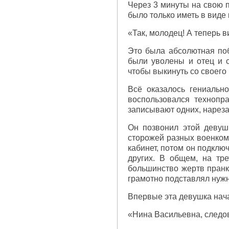
Через 3 минуты на свою 
было только иметь в виде
«Так, молодец! А теперь в
Это была абсолютная поб
были уволены и отец и 
чтобы выкинуть со своего 
Всё оказалось гениально
воспользовался технопр
записывают одних, нарез
Он позвонил этой девуш
сторожей разных военкома
кабинет, потом он подклю
других. В общем, на тре
большинство жертв пранка
грамотно подставлял нужну
Впервые эта девушка нача
«Нина Васильевна, следов