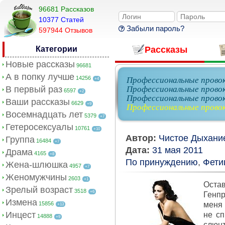
96681 Рассказов
10377 Cтатей
Забыли пароль?
597944 Отзывов
Категории
Рассказы
Новые рассказы
96681
А в попку лучше
14256
Профессиональные прово
+4
В первый раз
Профессиональные провок
6597
+2
Профессиональные провок
Ваши рассказы
6629
+9
Профессиональные провок
Восемнадцать лет
5379
+7
Гетеросексуалы
10761
+10
Автор:
Чистое Дыхани
Группа
16484
+7
Дата:
31 мая 2011
Драма
4165
+8
По принуждению
,
Фети
Жена-шлюшка
4957
+7
Женомужчины
2603
+1
Остав
Зрелый возраст
3518
+6
Генпр
Измена
15856
меня 
+13
Инцест
не сп
14888
+9
слюнт