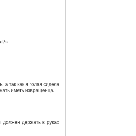
ял?»
, а так как я голая сидела
лжать иметь извращенца.
ы должен держать в руках