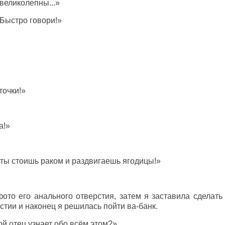
 великолепны...»
Быстро говори!»
точки!»
а!»
 ты стоишь раком и раздвигаешь ягодицы!»
ото его анального отверстия, затем я заставила сделать 
стии и наконец я решилась пойти ва-банк.
ой отец узнает обо всём этом?»