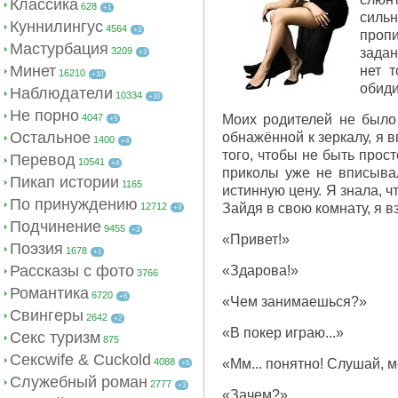
Классика
628
+1
сильн
Куннилингус
4564
+3
пропи
Мастурбация
3209
задан
+3
Минет
нет т
16210
+10
обиди
Наблюдатели
10334
+10
Не порно
4047
Моих родителей не было 
+5
Остальное
обнажённой к зеркалу, я 
1400
+4
того, чтобы не быть прос
Перевод
10541
+4
приколы уже не вписывал
Пикап истории
1165
истинную цену. Я знала, ч
По принуждению
12712
Зайдя в свою комнату, я 
+3
Подчинение
9455
+3
«Привет!»
Поэзия
1678
+1
Рассказы с фото
«Здарова!»
3766
Романтика
6720
+6
«Чем занимаешься?»
Свингеры
2642
+2
«В покер играю...»
Секс туризм
875
Сексwife & Cuckold
4088
«Мм... понятно! Слушай, 
+5
Служебный роман
2777
+3
«Зачем?»