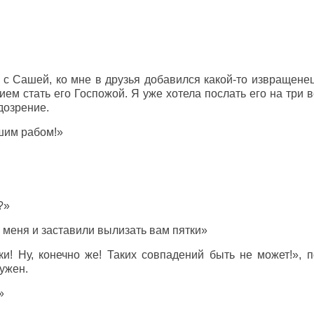
с Сашей, ко мне в друзья добавился какой-то извращене
ием стать его Госпожой. Я уже хотела послать его на три в
дозрение.
шим рабом!»
?»
и меня и заставили вылизать вам пятки»
и! Ну, конечно же! Таких совпадений быть не может!», п
нужен.
»