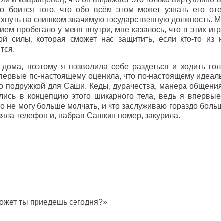
о боится того, что обо всём этом может узнать его от
хнуть на слишком значимую государственную должность. Мн
ием пробегало у меня внутри, мне казалось, что в этих иг
ой силы, которая сможет нас защитить, если кто-то из
тся.
дома, поэтому я позволила себе раздеться и ходить гол
впервые по-настоящему оценила, что по-настоящему идеал
то подружкой для Саши. Кеды, дурачества, манера общени
ись в концепцию этого шикарного тела, ведь я впервые
то не могу больше молчать, и что заслуживаю гораздо больш
взяла телефон и, набрав Сашкин номер, закурила.
может ты приедешь сегодня?»