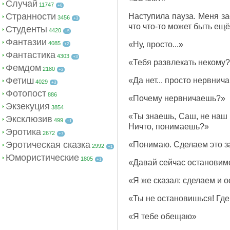
Случай
11747
+6
Странности
Наступила пауза. Меня за
3456
+3
что что-то может быть ещё
Студенты
4420
+5
Фантазии
4085
«Ну, просто...»
+2
Фантастика
4303
+3
«Тебя развлекать некому
Фемдом
2180
+2
Фетиш
«Да нет... просто нервнич
4029
+3
Фотопост
886
«Почему нервничаешь?»
Экзекуция
3854
«Ты знаешь, Саш, не наш э
Эксклюзив
499
+1
Ничто, понимаешь?»
Эротика
2672
+7
Эротическая сказка
«Понимаю. Сделаем это з
2992
+1
Юмористические
1805
+1
«Давай сейчас остановимс
«Я же сказал: сделаем и 
«Ты не остановишься! Где
«Я тебе обещаю»