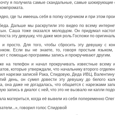
почту я получила самые скандальные, самые шокирующие 
 компромата.
идео, где ты имеешь себя в попку огурчиком и при этом про
еда. Дальше мы раскрутили это видео по всему интернет
сын. Саша тоже оказался молодцом. Он придумал настол
поста эту девушку, что даже моя роль Госпожи по оригиналь
 и просто. Для того, чтобы сбросить эту девушку с ко
анком. Если вы не знаете, то, говоря простым языком,
ают с помощью программы запись и прокручивают другим.
ке на телефон и начал прокручивать известные всему и
тов, которые утверждали, что начальнику второго отделен
чил нарезки записей Рака, Спидовую, Деда ИВЦ, Валентину
тий день, он сумел довести эту девушку до белого кале
, она даже не догадалась, что общается с нарезками зап
ю запись в диалог с ней, что это не вызвало ни капли подо
ла материться, когда её вывели из себя попеременно Олег
атели...», говорил голос Спидовой