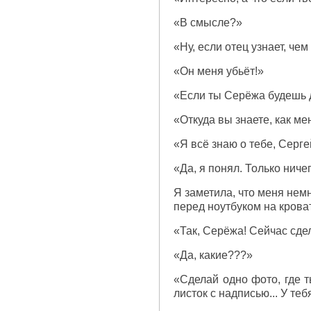
«В смысле?»
«Ну, если отец узнает, че
«Он меня убьёт!»
«Если ты Серёжа будешь де
«Откуда вы знаете, как ме
«Я всё знаю о тебе, Серг
«Да, я понял. Только ниче
Я заметила, что меня немн
перед ноутбуком на крова
«Так, Серёжа! Сейчас сде
«Да, какие???»
«Сделай одно фото, где 
листок с надписью... У теб