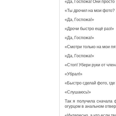
«Да, Госпожа! Они просто
«Ты дрочил на мои фото? 
«Да, Госпожа!»
«Дрочи быстро ещё раз!»
«Да, Госпожа!»
«Смотри только на мои пя
«Да, Госпожа!»
«Стоп! Убери руки от член
«Убрал!»
«Быстро сделай фото, где
«Слушаюсь!»
Так я получила сначала ф
огурцом в анальном отвер
«Интересно, а что если тв