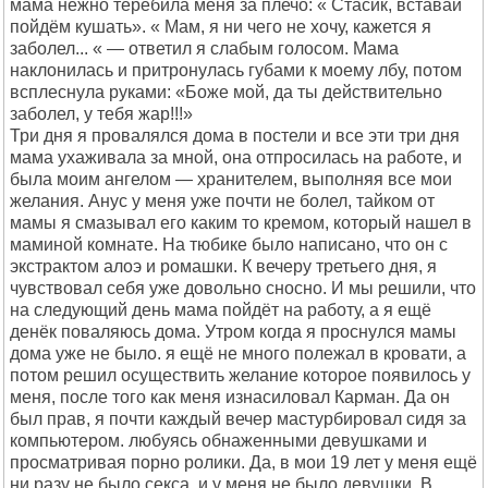
мама нежно теребила меня за плечо: « Стасик, вставай
пойдём кушать». « Мам, я ни чего не хочу, кажется я
заболел... « — ответил я слабым голосом. Мама
наклонилась и притронулась губами к моему лбу, потом
всплеснула руками: «Боже мой, да ты действительно
заболел, у тебя жар!!!»
Три дня я провалялся дома в постели и все эти три дня
мама ухаживала за мной, она отпросилась на работе, и
была моим ангелом — хранителем, выполняя все мои
желания. Анус у меня уже почти не болел, тайком от
мамы я смазывал его каким то кремом, который нашел в
маминой комнате. На тюбике было написано, что он с
экстрактом алоэ и ромашки. К вечеру третьего дня, я
чувствовал себя уже довольно сносно. И мы решили, что
на следующий день мама пойдёт на работу, а я ещё
денёк поваляюсь дома. Утром когда я проснулся мамы
дома уже не было. я ещё не много полежал в кровати, а
потом решил осуществить желание которое появилось у
меня, после того как меня изнасиловал Карман. Да он
был прав, я почти каждый вечер мастурбировал сидя за
компьютером. любуясь обнаженными девушками и
просматривая порно ролики. Да, в мои 19 лет у меня ещё
ни разу не было секса, и у меня не было девушки. В