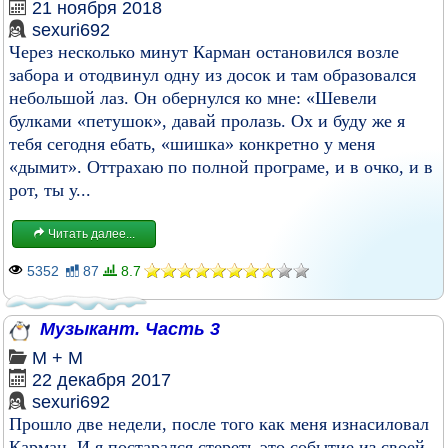
21 ноября 2018
sexuri692
Через несколько минут Карман остановился возле
забора и отодвинул одну из досок и там образовался
небольшой лаз. Он обернулся ко мне: «Шевели
булками «петушок», давай пролазь. Ох и буду же я
тебя сегодня ебать, «шишка» конкретно у меня
«дымит». Оттрахаю по полной програме, и в очко, и в
рот, ты у...
Читать далее...
5352
87
8.7
Музыкант. Часть 3
М + М
22 декабря 2017
sexuri692
Прошло две недели, после того как меня изнасиловал
Карман. И я постарался стереть это событие из своей