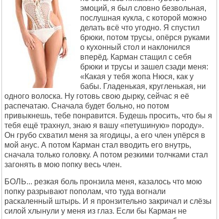
эмоций, я был словно безвольная,
послушная кукла, с которой можно
делать всё что угодно. Я спустил
брюки, потом трусы, опёрся руками
о кухонный стол и наклонился
вперёд. Карман стащил с себя
брюки и трусы и зашел сзади меня:
«Какая у тебя жопа Нюся, как у
бабы. Гладенькая, кругленькая, ни
одного волоска. Ну готовь свою дырку, сейчас я её
распечатаю. Сначала будет больно, но потом
привыкнешь, тебе понравится. Будешь просить, что бы я
тебя ещё трахнул, знаю я вашу «петушиную» породу».
Он грубо схватил меня за ягодицы, а его член упёрся в
мой анус. А потом Карман стал вводить его внутрь,
сначала только головку. А потом резкими толчками стал
загонять в мою попку весь член.
БОЛЬ... резкая боль пронзила меня, казалось что мою
попку разрывают пополам, что туда вогнали
раскаленный штырь. И я пронзительно закричал и слёзы
силой хлынули у меня из глаз. Если бы Карман не