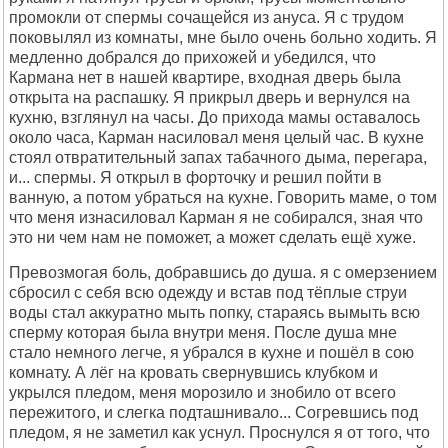
промокли от спермы сочащейся из ануса. Я с трудом
поковылял из комнаты, мне было очень больно ходить. Я
медленно добрался до прихожей и убедился, что
Кармана нет в нашей квартире, входная дверь была
открыта на распашку. Я прикрыл дверь и вернулся на
кухню, взглянул на часы. До прихода мамы оставалось
около часа, Карман насиловал меня целый час. В кухне
стоял отвратительный запах табачного дыма, перегара,
и... спермы. Я открыл в форточку и решил пойти в
ванную, а потом убраться на кухне. Говорить маме, о том
что меня изнасиловал Карман я не собирался, зная что
это ни чем нам не поможет, а может сделать ещё хуже.
Превозмогая боль, добравшись до душа. я с омерзением
сбросил с себя всю одежду и встав под тёплые струи
воды стал аккуратно мыть попку, стараясь вымыть всю
сперму которая была внутри меня. После душа мне
стало немного легче, я убрался в кухне и пошёл в сою
комнату. А лёг на кровать свернувшись клубком и
укрылся пледом, меня морозило и знобило от всего
пережитого, и слегка подташнивало... Согревшись под
пледом, я не заметил как уснул. Проснулся я от того, что