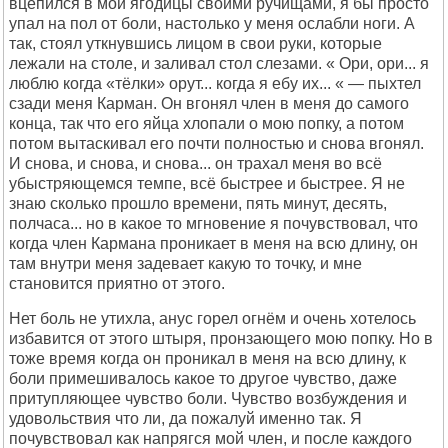
вцепился в мои ягодицы своими ручищами, я бы просто
упал на пол от боли, настолько у меня ослабли ноги. А
так, стоял уткнувшись лицом в свои руки, которые
лежали на столе, и заливал стол слезами. « Ори, ори... я
люблю когда «тёлки» орут... когда я ебу их... « — пыхтел
сзади меня Карман. Он вгонял член в меня до самого
конца, так что его яйца хлопали о мою попку, а потом
потом вытаскивал его почти полностью и снова вгонял.
И снова, и снова, и снова... он трахал меня во всё
убыстряющемся темпе, всё быстрее и быстрее. Я не
знаю сколько прошло времени, пять минут, десять,
полчаса... но в какое то мгновение я почувствовал, что
когда член Кармана проникает в меня на всю длину, он
там внутри меня задевает какую то точку, и мне
становится приятно от этого.
Нет боль не утихла, анус горел огнём и очень хотелось
избавится от этого штыря, пронзающего мою попку. Но в
тоже время когда он проникал в меня на всю длину, к
боли примешивалось какое то другое чувство, даже
притупляющее чувство боли. Чувство возбуждения и
удовольствия что ли, да пожалуй именно так. Я
почувствовал как напрягся мой член, и после каждого