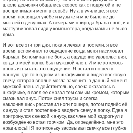
школе девчонки общались скорее как с подругой и не
воспринимали меня в серьёз. Ну а в училище, я всё
время посвящал учёбе и музыке и мне было не до
мыслей о девушках. А вечерами природа брала своё, и я
мастурбировал сидя у компьютера, когда мамы не было
дома.
И вот все эти три дня, пока я лежал в постели, я всё
время вспоминал то ощущение когда меня насиловал
Карман. Вспоминал не боль, а ощущение удовольствия,
когда в моей попке был мужской член. И мне хотелось
вновь испытать это ощущение. Я встал и пошёл в
ванную, где то в одном из шкафчиков я видел восковую
свечу, которая вполне могла заменить в данный момент
мужской член. И действительно, свеча оказалась в
шкафчике, я взял её смазал тем самым кремом, которым
смазывал анус. Потом снял трусы и слегка
наклонившись расставил ноги пошире, потом поднёс её
к анусу и стал постепенно вводить свечу в попку. Едва я
притронулся свечкой к анусу, как член мой вздрогнул и
возбуждённо встал торчком. Да, определённо, мне это
нравилось!!! Я потихоньку засовывал свечку всё глубже