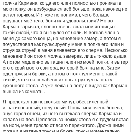
толчка Кармана, когда его член полностью проникал в
мою попку, он возбуждался всё больше, пока наконец не
встал торчком. И я уже не понимал, чего больше
ощущает моё тело, боли или удовольствия? Но вот
Карман зарычал, словно зверь, сжал мои ягодицы с
такой силой, что я выгнулся от боли. И вогнав член в
меня до самого конца, на мгновение замер, а потом я
почувствовал как пульсирует у меня в попке его член и
струя за струёй в меня вливается его сперма. Несколько
мгновений он стоял молча, замерев, лишь тяжело дыша.
А потом медленно вытащил член из моей попки, и вытер
его о край моего свитера, который был на мне. Затем
одел трусы и брюки, а потом оттолкнул меня с такой
силой, что я на ослабевших ногах рухнул на пол у
кухонного стола. И уже лёжа на полу я видел как Карман
вышел из комнаты.
Я пролежал так несколько минут, обессиленный,
изнасилованный, полуголый. Попка моя очень болела,
анус горел огнём, из него вытекала сперма Кармана и
капала на пол. Цепляясь за ножку стола я с трудом встал
на ноги, меня трясло от всего пережитого. Дрожащими
руками я натянул трусы и брюки, трусы моментально