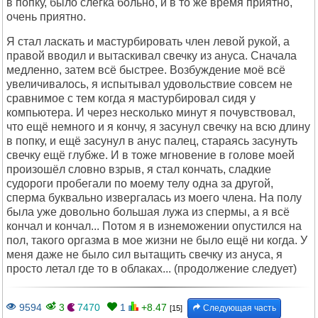
в попку, было слегка больно, и в то же время приятно,
очень приятно.
Я стал ласкать и мастурбировать член левой рукой, а
правой вводил и вытаскивал свечку из ануса. Сначала
медленно, затем всё быстрее. Возбуждение моё всё
увеличивалось, я испытывал удовольствие совсем не
сравнимое с тем когда я мастурбировал сидя у
компьютера. И через несколько минут я почувствовал,
что ещё немного и я кончу, я засунул свечку на всю длину
в попку, и ещё засунул в анус палец, стараясь засунуть
свечку ещё глубже. И в тоже мгновение в голове моей
произошёл словно взрыв, я стал кончать, сладкие
судороги пробегали по моему телу одна за другой,
сперма буквально извергалась из моего члена. На полу
была уже довольно большая лужа из спермы, а я всё
кончал и кончал... Потом я в изнеможении опустился на
пол, такого оргазма в мое жизни не было ещё ни когда. У
меня даже не было сил вытащить свечку из ануса, я
просто летал где то в облаках... (продолжение следует)
9594
3
7470
1
+8.47
Следующая часть
[15]