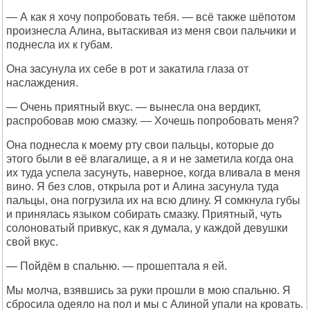
— А как я хочу попробовать тебя. — всё также шёпотом
произнесла Алина, вытаскивая из меня свои пальчики и
поднесла их к губам.
Она засунула их себе в рот и закатила глаза от
наслаждения.
— Очень приятный вкус. — вынесла она вердикт,
распробовав мою смазку. — Хочешь попробовать меня?
Она поднесла к моему рту свои пальцы, которые до
этого были в её влагалище, а я и не заметила когда она
их туда успела засунуть, наверное, когда вливала в меня
вино. Я без слов, открыла рот и Алина засунула туда
пальцы, она погрузила их на всю длину. Я сомкнула губы
и принялась языком собирать смазку. Приятный, чуть
солоноватый привкус, как я думала, у каждой девушки
свой вкус.
— Пойдём в спальню. — прошептала я ей.
Мы молча, взявшись за руки прошли в мою спальню. Я
сбросила одеяло на пол и мы с Алиной упали на кровать.