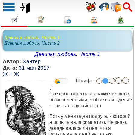
Девичья любовь. Часть 1
Девичья любовь. Часть 2
Девичья любовь. Часть 1
Автор:
Хантер
Дата:
31 мая 2017
Ж + Ж
Шрифт:
(
Все события и персонажи являются
вымышленными, любое совпадение
— чистая случайность)
Есть у меня одна подруга, к которой
я испытывала симпатию. Не знаю,
догадывалась ли она, что я
испытывала к ней не только