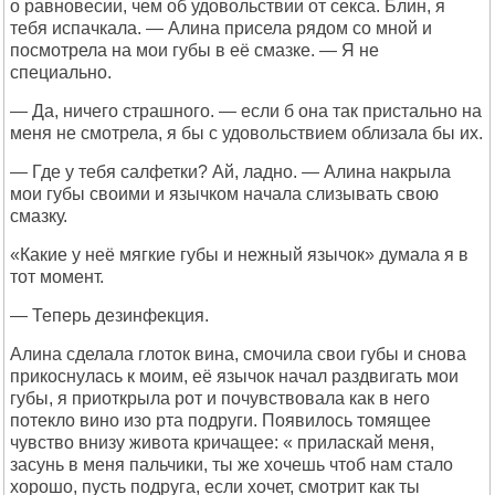
о равновесии, чем об удовольствии от секса. Блин, я
тебя испачкала. — Алина присела рядом со мной и
посмотрела на мои губы в её смазке. — Я не
специально.
— Да, ничего страшного. — если б она так пристально на
меня не смотрела, я бы с удовольствием облизала бы их.
— Где у тебя салфетки? Ай, ладно. — Алина накрыла
мои губы своими и язычком начала слизывать свою
смазку.
«Какие у неё мягкие губы и нежный язычок» думала я в
тот момент.
— Теперь дезинфекция.
Алина сделала глоток вина, смочила свои губы и снова
прикоснулась к моим, её язычок начал раздвигать мои
губы, я приоткрыла рот и почувствовала как в него
потекло вино изо рта подруги. Появилось томящее
чувство внизу живота кричащее: « приласкай меня,
засунь в меня пальчики, ты же хочешь чтоб нам стало
хорошо, пусть подруга, если хочет, смотрит как ты