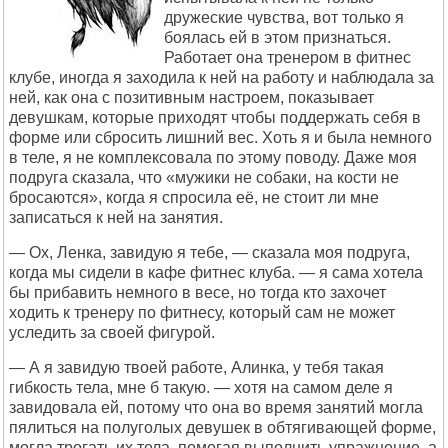
дружеские чувства, вот только я
боялась ей в этом признаться.
Работает она тренером в фитнес
клубе, иногда я заходила к ней на работу и наблюдала за
ней, как она с позитивным настроем, показывает
девушкам, которые приходят чтобы поддержать себя в
форме или сбросить лишний вес. Хоть я и была немного
в теле, я не комплексовала по этому поводу. Даже моя
подруга сказала, что «мужики не собаки, на кости не
бросаются», когда я спросила её, не стоит ли мне
записаться к ней на занятия.
— Ох, Ленка, завидую я тебе, — сказала моя подруга,
когда мы сидели в кафе фитнес клуба. — я сама хотела
бы прибавить немного в весе, но тогда кто захочет
ходить к тренеру по фитнесу, который сам не может
уследить за своей фигурой.
— А я завидую твоей работе, Алинка, у тебя такая
гибкость тела, мне б такую. — хотя на самом деле я
завидовала ей, потому что она во время занятий могла
пялиться на полуголых девушек в обтягивающей форме,
могла трогать их тела, помогая выполнить упражнение, а