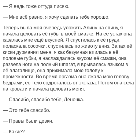
— Я ведь тоже оттуда писяю.
— Мне всё равно, я хочу сделать тебе хорошо.
Теперь была моя очередь уложить Алину на спину, я
начала целовать её губы в моей смазке. На её устах она
казалась мне ещё вкусней. Я спустилась к её груди,
поласкала сосочки, спустилась по животу вниз. Запах её
киски дурманил меня, я как безумная впилась в её
половые губки, я наслаждалась вкусом её смазки, она
развела ноги на полный шпагат, я врывалась языком в
её влагалище, она прижимала мою голову к
промежности. Во время оргазма она сжала мою голову
бёдрами, её тело содрогалось от экстаза. Потом она села
на кровати и начала целовать меня.
— Спасибо, спасибо тебе, Леночка.
— Это тебе спасибо.
— Правы были девки.
— Какие?