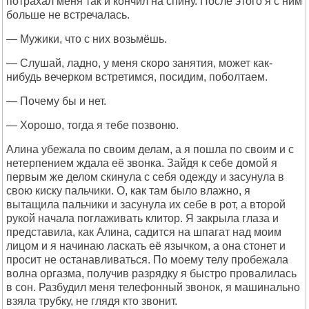
потрахал меня так и кончил на спину. После этого я с ним
больше не встречалась.
— Мужики, что с них возьмёшь.
— Слушай, ладно, у меня скоро занятия, может как-
нибудь вечерком встретимся, посидим, поболтаем.
— Почему бы и нет.
— Хорошо, тогда я тебе позвоню.
Алина убежала по своим делам, а я пошла по своим и с
нетерпением ждала её звонка. Зайдя к себе домой я
первым же делом скинула с себя одежду и засунула в
свою киску пальчики. О, как там было влажно, я
вытащила пальчики и засунула их себе в рот, а второй
рукой начала поглаживать клитор. Я закрыла глаза и
представила, как Алина, садится на шпагат над моим
лицом и я начинаю ласкать её язычком, а она стонет и
просит не останавливаться. По моему телу пробежала
волна оргазма, получив разрядку я быстро провалилась
в сон. Разбудил меня телефонный звонок, я машинально
взяла трубку, не глядя кто звонит.