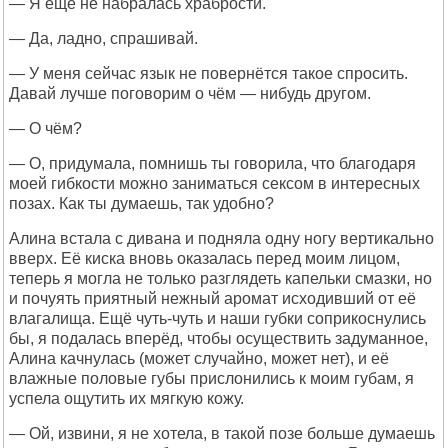
— Я ещё не набралась храбрости.
— Да, ладно, спрашивай.
— У меня сейчас язык не повернётся такое спросить.
Давай лучше поговорим о чём — нибудь другом.
— О чём?
— О, придумала, помнишь ты говорила, что благодаря
моей гибкости можно заниматься сексом в интересных
позах. Как ты думаешь, так удобно?
Алина встала с дивана и подняла одну ногу вертикально
вверх. Её киска вновь оказалась перед моим лицом,
теперь я могла не только разглядеть капельки смазки, но
и почуять приятный нежный аромат исходивший от её
влагалища. Ещё чуть-чуть и наши губки соприкоснулись
бы, я подалась вперёд, чтобы осуществить задуманное,
Алина качнулась (может случайно, может нет), и её
влажные половые губы прислонились к моим губам, я
успела ощутить их мягкую кожу.
— Ой, извини, я не хотела, в такой позе больше думаешь