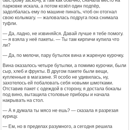
быстрому заскочу, а там как обычно, сначала место на
парковке искала, а потом козёл один подпёр,
задолбалась ему по машине пинать, чтоб он отогнал
свою колымагу. — жаловалась подруга пока снимала
туфли.
— Да, ладно, не извиняйся. Давай лучше я тебе помогу.
— я взяла у неё пакеты. — Ты там кирпичи купила что
ли?
— Да, по мелочи, пару бутылок вина и жареную курочку.
Вина оказалось четыре бутылки, а помимо курочки, были
сыр, хлеб и фрукты. В другом пакете были вещи,
купленные в магазине. Я особо не удивилась, ну,
захотелось ей побаловать себя новыми шмотками.
Отставив пакет с одеждой в сторону, я достала бокалы
под вино, вытащила столовые приборы и начала
накрывать на стол.
— А я думала ты мясо не ешь? — сказала я разрезая
курицу.
— Ем, но в пределах разумного, а сегодня решила