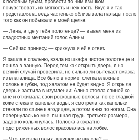
к половым губам, провести по ним язычком,
почувствовать их мягкость и нежность. Вкус я и так
представляла, ведь частенько облизывала пальцы после
того как он побывали в моей щелке.
— Лена, а где у тебя полотенце? — вывел меня из
сладостных мечтаний голос Алины.
— Сейчас принесу. — крикнула я ей в ответ.
Я зашла в спальню, взяла из шкафа чистое полотенце и
пошла в ванную. Перед тем как открыть дверь, я на
всякий случай проверила, не сильно ли вытекает смазка
из влагалища. Всё было в норме, слегка влажные
половые губки, под халатом не будет видно. Я открыла
дверь и застыла в изумлении: Алина стояла спиной ко
мне и отжимала свои роскошные волосы, по её гладкой
коже стекали капельки воды, я смотрела как капельки
стекали по спине к ягодицам, а потом вниз по ногам. Она
повернулась ко мне, пышная грудь, третьего размера,
задорно колыхнулась. Полоска аккуратно
подстриженных волос красовалась на лобке.
— Что, никогда голых девушек не видела? —