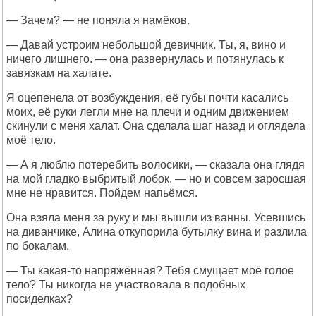
— Зачем? — не поняла я намёков.
— Давай устроим небольшой девичник. Ты, я, вино и
ничего лишнего. — она развернулась и потянулась к
завязкам на халате.
Я оцепенела от возбуждения, её губы почти касались
моих, её руки легли мне на плечи и одним движением
скинули с меня халат. Она сделала шаг назад и оглядела
моё тело.
— А я люблю потеребить волосики, — сказала она глядя
на мой гладко выбритый лобок. — но и совсем заросшая
мне не нравится. Пойдем напьёмся.
Она взяла меня за руку и мы вышли из ванны. Усевшись
на диванчике, Алина откупорила бутылку вина и разлила
по бокалам.
— Ты какая-то напряжённая? Тебя смущает моё голое
тело? Ты никогда не участвовала в подобных
посиделках?