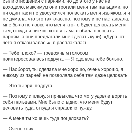
были отношения с парнями, но до этого у нас не
доходило, максимум они трогали меня там пальцами, но
ни один так и не удосужился поласкать меня язычком, я и
не думала, что это так классно, поэтому и не настаивала,
мне было не ловко что меня кто-то будет целовать меня
там, откуда я писяю, хотя я сама любила пососать
парням, а они предлагали мне сделать куни). «Дура, от
чего я отказывалась», я расплакалась.
— Тебе плохо? — тревожным голосом
поинтересовалась подруга. — Я сделала тебе больно.
— Наоборот, ты сделала мне хорошо, очень хорошо, я
никому из парней не позволяла себя там даже целовать.
— Это ты зря, подруга.
— Поэтому и плачу, я привыкла, что могу удовлетворить
себя пальцами. Мне было стыдно, что меня будут
целовать туда, откуда я справляю нужду.
— А меня ты хочешь туда поцеловать?
— Очень хочу.