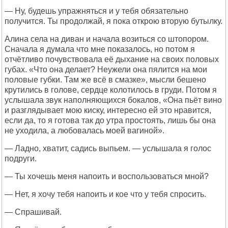
— Ну, будешь упражняться и у тебя обязательно
получится. Ты продолжай, я пока открою вторую бутылку.
Алина села на диван и начала возиться со штопором.
Сначала я думала что мне показалось, но потом я
отчётливо почувствовала её дыхание на своих половых
губах. «Что она делает? Неужели она пялится на мои
половые губки. Там же всё в смазке», мысли бешено
крутились в голове, сердце колотилось в груди. Потом я
услышала звук наполняющихся бокалов, «Она пьёт вино
и разглядывает мою киску, интересно ей это нравится,
если да, то я готова так до утра простоять, лишь бы она
не уходила, а любовалась моей вагиной».
— Ладно, хватит, садись выпьем. — услышала я голос
подруги.
— Ты хочешь меня напоить и воспользоваться мной?
— Нет, я хочу тебя напоить и кое что у тебя спросить.
— Спрашивай.