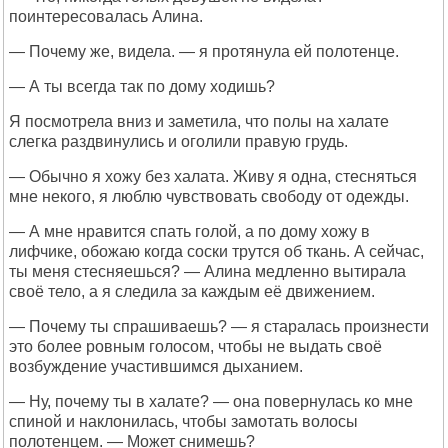
поинтересовалась Алина.
— Почему же, видела. — я протянула ей полотенце.
— А ты всегда так по дому ходишь?
Я посмотрела вниз и заметила, что полы на халате
слегка раздвинулись и оголили правую грудь.
— Обычно я хожу без халата. Живу я одна, стесняться
мне некого, я люблю чувствовать свободу от одежды.
— А мне нравится спать голой, а по дому хожу в
лифчике, обожаю когда соски трутся об ткань. А сейчас,
ты меня стесняешься? — Алина медленно вытирала
своё тело, а я следила за каждым её движением.
— Почему ты спрашиваешь? — я старалась произнести
это более ровным голосом, чтобы не выдать своё
возбуждение участившимся дыханием.
— Ну, почему ты в халате? — она повернулась ко мне
спиной и наклонилась, чтобы замотать волосы
полотенцем. — Может снимешь?