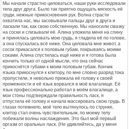
Мы начали страстно целоваться, наши руки исследовали
тела друг друга. Было так приятно ощущать мягкость её
груди, нежные прикосновения рук. Волна страсти
охватила нас, мы засовывали пальцы друг в друга и
ласкали так, как свою собственную. Мы наносили смазку
на соски и слизывали её. Алина уложила меня на спину
и принялась целовать мою грудь, я гладила её по голове,
а она спускалась всё ниже. Она целовала мне живот, а
сосок прикасался к половым губам, покрываясь моими
соками. Алина спустилась ещё ниже и я готова была
кончить только от одной мысли, что она сейчас
прикоснётся губами к моим половым губам. Кончик
языка прикоснулся к клитору, по мне словно разряд тока
пропустили, я невольно прижала её голову к своей
промежности и её язык ворвался в моё влагалище. Её
язык профессионально работал в моём влагалище, а
мои стоны подтверждали правильность ласк, я
отпустила её голову и начала массировать свою грудь. В
глазах потемнело, моё тело вытянулось по струнке,
клитор стал очень чувствительным, по моему телу
побежали волны наслаждения. Это был мой первый
оргазм от оральных ласк. (Не удивляйтесь, да у меня