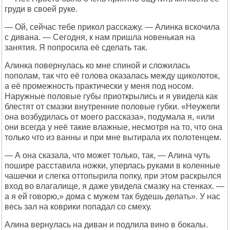
груди в своей руке.
— Ой, сейчас тебе прикол расскажу. — Алинка вскочила
с дивана. — Сегодня, к нам пришла новенькая на
занятия. Я попросила её сделать так.
Алинка повернулась ко мне спиной и сложилась
пополам, так что её голова оказалась между щиколоток,
а её промежность практически у меня под носом.
Наружные половые губы приоткрылись и я увидела как
блестят от смазки внутренние половые губки. «Неужели
она возбудилась от моего рассказа», подумала я, «или
они всегда у неё такие влажные, несмотря на то, что она
только что из ванны и при мне вытирала их полотенцем.
— А она сказала, что может только, так, — Алина чуть
пошире расставила ножки, уперлась руками в коленные
чашечки и слегка оттопырила попку, при этом раскрылся
вход во влагалище, я даже увидела смазку на стенках. —
а я ей говорю,» дома с мужем так будешь делать». У нас
весь зал на коврики попадал со смеху.
Алина вернулась на диван и подлила вино в бокалы.