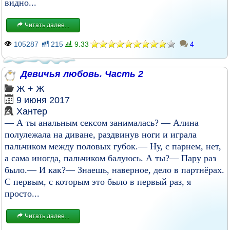
видно...
Читать далее...
105287
215
9.33
4
Девичья любовь. Часть 2
Ж + Ж
9 июня 2017
Хантер
— А ты анальным сексом занималась? — Алина
полулежала на диване, раздвинув ноги и играла
пальчиком между половых губок.— Ну, с парнем, нет,
а сама иногда, пальчиком балуюсь. А ты?— Пару раз
было.— И как?— Знаешь, наверное, дело в партнёрах.
С первым, с которым это было в первый раз, я
просто...
Читать далее...