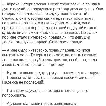
— Короче, история такая. После тренировки, я пошла в
душ и случайно подслушала разговор двух девушек. Они
говорили в пол голоса, но слух у меня отличный.
Сначала, они говорили как им нравится трахаться с
парнями и про то, кто и как их драл. А потом, одна
призналась, что переспала со своей подругой и такого
куни, ей никто в жизни так классно не делал. Вот, с тех
пор мне стало интересно, правда ли, что девушки
делают это лучше парней. Оказалось, правда.
— А мне было интересно, почему парням хочется
вылизать меня. Теперь я понимаю, целовать нежные
лепестки половых губ очень приятно, особенно, когда
знаешь, что это нравится партнёру.
— Ну, вот и помогли друг другу. — рассмеялась подруга.
— Пойдём выпить, за наш первый лесбийский опыт.
Надеюсь не последний.
— Ни в коем случае, я бы хотела много ещё чего
попробовать.
— А у меня фантазии просто зашкаливают.