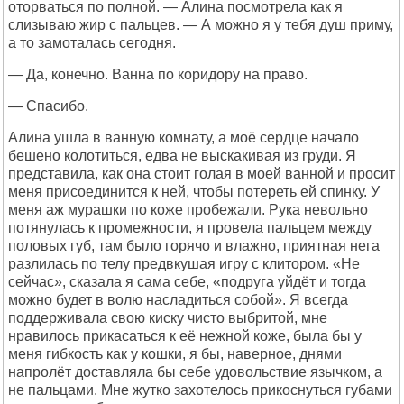
оторваться по полной. — Алина посмотрела как я
слизываю жир с пальцев. — А можно я у тебя душ приму,
а то замоталась сегодня.
— Да, конечно. Ванна по коридору на право.
— Спасибо.
Алина ушла в ванную комнату, а моё сердце начало
бешено колотиться, едва не выскакивая из груди. Я
представила, как она стоит голая в моей ванной и просит
меня присоединится к ней, чтобы потереть ей спинку. У
меня аж мурашки по коже пробежали. Рука невольно
потянулась к промежности, я провела пальцем между
половых губ, там было горячо и влажно, приятная нега
разлилась по телу предвкушая игру с клитором. «Не
сейчас», сказала я сама себе, «подруга уйдёт и тогда
можно будет в волю насладиться собой». Я всегда
поддерживала свою киску чисто выбритой, мне
нравилось прикасаться к её нежной коже, была бы у
меня гибкость как у кошки, я бы, наверное, днями
напролёт доставляла бы себе удовольствие язычком, а
не пальцами. Мне жутко захотелось прикоснуться губами