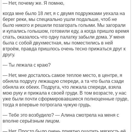
— Нет, почему же. Я помню,
когда мне было 18 лет, я с двумя подружками уехала на
берег реки, мы специально ушли подальше, чтоб не
было никого и решили позагорать голыми. Мы загорали
и купались голышом, готовили еду, а когда пришло время
спать, оказалось что одну палатку забыли дома. У меня
была с собой двухместная, мы поместились в ней
втроём, правда пришлось очень тесно прижаться друг к
другу.
— Ты лежала с краю?
— Нет, мне досталось самое теплое место, в центре, я
обняла подругу лежащую спереди, а та что была сзади
обняла их обеих. Подруга, что лежала спереди, взяла
мою руку и прижала к своей груди. В том возрасте, у нас
уже были почти сформировавшиеся полноценные груде,
тогда я впервые потрогала чужую грудь.
— Тебе это возбудило? — Алина смотрела на меня с
вполне серьёзным лицом.
— Нет. Просто было очень приятно ощутить мягкость её