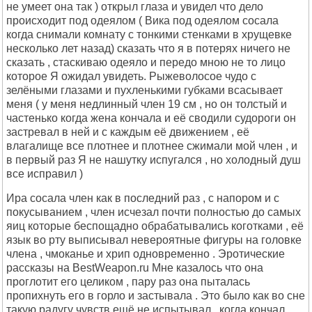
не умеет она так ) открыл глаза и увидел что дело
происходит под одеялом ( Вика под одеялом сосала
когда снимали комнату с тонкими стенками в хрущевке
несколько лет назад) сказать что я в потерях ничего не
сказать , стаскиваю одеяло и передо мною не то лицо
которое Я ожидал увидеть. Рыжеволосое чудо с
зелёными глазами и пухленькими губками всасывает
меня ( у меня недлинный член 19 см , но он толстый и
частенько когда жена кончала и её сводили судороги он
застревал в ней и с каждым её движением , её
влагалище все плотнее и плотнее сжимали мой член , и
в первый раз Я не нашутку испугался , но холодный душ
все исправил )
Ира сосала член как в последний раз , с напором и с
покусыванием , член исчезал почти полностью до самых
яиц которые беспощадно обрабатывались коготками , её
язык во рту выписывал невероятные фигуры на головке
члена , чмоканье и хрип одновременно . Эротические
рассказы на BestWeapon.ru Мне казалось что она
проглотит его целиком , пару раз она пыталась
пропихнуть его в горло и застывала . Это было как во сне
такую радугу чувств ещё не испытывал , когда кончал