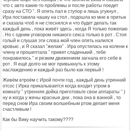
что с авто какие-то проблемы и после работы поедет
сразу на СТО ". Я опять пал в ступор и лишь угукнул ,
Ира поставила чашку на стол , подошла ко мне в притык
и сказала чтоб я не стеснялся и что будет делать так
каждый день , пока живёт здесь , когда Я только пожелаю
. Но с одним уговором никакого секса только в рот . Стоя
голый и слушая эти слова мой член опять налился
кровью , и Я сказал "желаю" . Ира опустилась на колени к
члену и прошептала " привет сладенький , тебе
понравилось " и резким движением загнала его себе в
рот . Я ещё долго не мог привыкнуть к этому
наслаждению и каждый раз было как первый !
Живём втроём с Ирой почти год , каждый день утренний
отсос ( Ирка прикалывается когда входит утром в
комнату " утренняя дойка приготовьте свои аппараты " )
ну и когда у жены красные дни , пока она в ванной , то
перед сном Ира своим волшебным ртом делает меня
счастливым !
Как бы Вику научить такому????