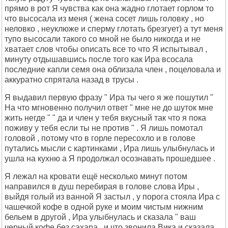
прямо в рот Я чувства как она жадно глотает горлом то
что высосала из меня ( жена сосет лишь головку , но
неловко , неуклюже и сперму глотать брезгует) а тут меня
тупо высосали такого со мной не было никогда и не
хватает слов чтобы описать все то что Я испытывал ,
минуту отдышавшись после того как Ира всосала
последние капли семя она облизала член , поцеловала и
аккуратно спрятала назад в трусы .
Я выдавил первую фразу " Ира ты чего я же пошутил "
На что мгновенно получил ответ " мне не до шуток мне
жить негде " " да и член у тебя вкусный так что я пока
поживу у тебя если ты не против " . Я лишь помотал
головой , потому что в горле пересохло и в голове
путались мысли с картинками , Ира лишь улыбнулась и
ушла на кухню а Я продолжал осознавать прошедшее .
Я лежал на кровати ещё несколько минут потом
направился в душ перебирая в голове слова Иры ,
выйдя голый из ванной Я застыл , у порога стояла Ира с
чашечкой кофе в одной руке и моим чистым нижним
бельем в другой , Ира улыбнулась и сказала " ваш
черный кофе без сахара , и что звонила Вика и сказала