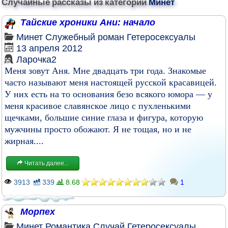
Случайные рассказы из категории
Минет
Тайские хроники Ани: начало
Минет
Служебный роман
Гетеросексуалы
13 апреля 2012
Ларочка2
Меня зовут Аня. Мне двадцать три года. Знакомые
часто называют меня настоящей русской красавицей.
У них есть на то основания безо всякого юмора — у
меня красивое славянское лицо с пухленькими
щечками, большие синие глаза и фигура, которую
мужчины просто обожают. Я не тощая, но и не
жирная....
Читать далее...
3913
339
8.68
1
Морпех
Минет
Романтика
Случай
Гетеросексуалы