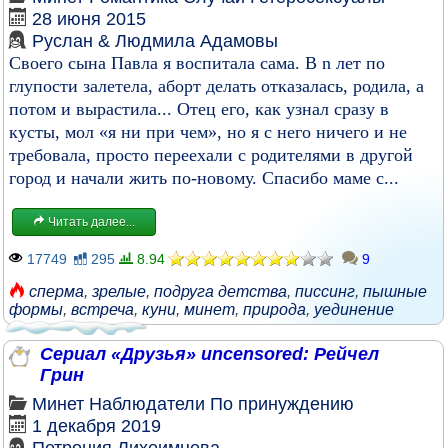
28 июня 2015
Руслан & Людмила Адамовы
Своего сына Павла я воспитала сама. В n лет по
глупости залетела, аборт делать отказалась, родила, а
потом и вырастила... Отец его, как узнал сразу в
кусты, мол «я ни при чем», но я с него ничего и не
требовала, просто переехали с родителями в другой
город и начали жить по-новому. Спасибо маме с...
Читать далее...
17749
295
8.94
9
сперма
,
зрелые
,
подруга детства
,
писсинг
,
пышные
формы
,
встреча
,
куни
,
минет
,
природа
,
уединение
Сериал «Друзья» uncensored: Рейчел
Грин
Минет
Наблюдатели
По принуждению
1 декабря 2019