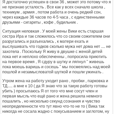
Я достаточно успешен в свои 36 , может это потому что я
не признаю усталость . Все как у всех сначало школа ,
техникум , армия , потом работа и очень редкий сон,
через каждые 36 часов по 4-5 часа , с единственными
друзьями - сигареты , кофе , будильник .
Ситуация неловкая . У моей жены Вики есть старшая
сестра Ира и так сложилось что со своим сожителем они
разругались и разъехались , к матери ехать и
выслушивать что годков сколько мужа нет дома нет .... не
захотела . Поскольку Я живу в двушке с женой детей
пока нет и неплохо обеспеченны , попросила приютить
на первое время , Я сдуру в шутку и ляпнул " живешь
пока моешь варишь и сосешь " мы посмеялись над моей
пошлой и незамысловатой шуткой и пошли ужинать .
Утром жена на работу уходит рано , пробки , парковка и
ТД..... а мне к 10 ( да Я знаю что за такую работу готовы
убить ) просыпаюсь Я от того что мне сосут член и
первая мысль что ещё рано и жена решила немного
пошалить , но несколько секунд сознания и чувство
неопределенности что тут явно что-то не то ( Вика так
никогда не сосала жадно с покусыванием и заглотом, ну