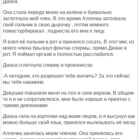
Диана.
Она стала передо мною на колени и буквально
заглотнула мой член. В это время Аллочка затолкала
свой пальчик в свою дырочку , потом немного
помастурбировал , поднесла его мне к лицу.
Я взял её пальчик в рот и принялся сосать. В этот миг, из
моего члена брызнул фонтан спермы, прямо Диане в
рот. Я поймал оргазм и полностью расслабился.
Диана сглотнула сперму и произнесла:
-А негодник, кто разрешил тебе кончить? За это сейчас
мы тебя накажем.
Девушки повалили меня на пол и сели верхом. В общем-
то я и не сопротивлялся. мне было хорошо и приятно с
такими девчонками.
Диана села на корточки над моим лицом, и я высунул как
можно больше свой язык, принялся вылизывать её киску.
Аллочка занялась моим членом. Она принялась его