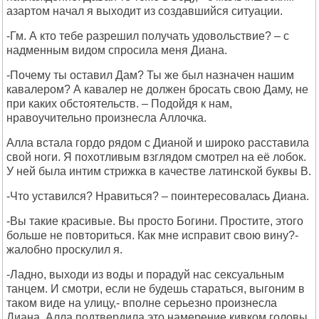
азартом начал я выходит из создавшийся ситуации.
-Гм. А кто тебе разрешил получать удовольствие? – с
надменным видом спросила меня Диана.
-Почему ты оставил Дам? Ты же был назначен нашим
кавалером? А кавалер не должен бросать свою Даму, не
при каких обстоятельств. – Подойдя к нам,
нравоучительно произнесла Аллочка.
Алла встала гордо рядом с Дианой и широко расставила
свой ноги. Я похотливым взглядом смотрел на её лобок.
У ней была интим стрижка в качестве латинской буквы В.
-Что уставился? Нравиться? – поинтересовалась Диана.
-Вы такие красивые. Вы просто Богини. Простите, этого
больше не повториться. Как мне исправит свою вину?-
жалобно проскулил я.
-Ладно, выходи из воды и порадуй нас сексуальным
танцем. И смотри, если не будешь стараться, выгоним в
таком виде на улицу,- вполне серьезно произнесла
Диана. Алла подтвердила это намерение кивком головы