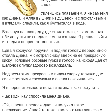
сняло.
Увлекшись плаванием, я не заметил
как Диана, и Алла вышили из душевой и с похотливыми
взглядами следили, как я бултыхался в воде.
Взглянув на площадку, где стоял столик, я заметил, как
обе девушки не сводили с меня взгляда. Я решил выйти
из воды и поприветствовать их.
Едва я коснулся поручня, и поднял голову, передо мною
стояла Диана. Я смотрел снизу вверх на её прекрасную
киску. Половые розовые губки и голосочка исходящая от
щелочки к пупку здорово возбуждала.
Над всем этим прекрасным видом сверху торчали две
сиси с острыми сосочками и слегка покачивались.
Я в нерешительности встал и не знал, как поступить.
-Как водичка? спросила меня Диана.
-Ой, знаешь, превосходная, я получил такое
наслаждение. Давай те тоже в воду, - с мальчишеским