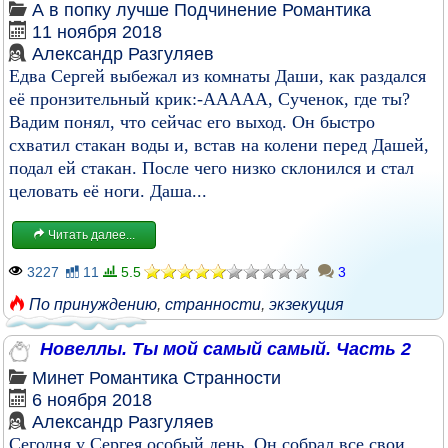
А в попку лучше
Подчинение
Романтика
11 ноября 2018
Александр Разгуляев
Едва Сергей выбежал из комнаты Даши, как раздался
её пронзительный крик:-ААААА, Сученок, где ты?
Вадим понял, что сейчас его выход. Он быстро
схватил стакан воды и, встав на колени перед Дашей,
подал ей стакан. После чего низко склонился и стал
целовать её ноги. Даша...
Читать далее...
3227
11
5.5
3
По принуждению
,
странности
,
экзекуция
Новеллы. Ты мой самый самый. Часть 2
Минет
Романтика
Странности
6 ноября 2018
Александр Разгуляев
Сегодня у Сергея особый день. Он собрал все свои