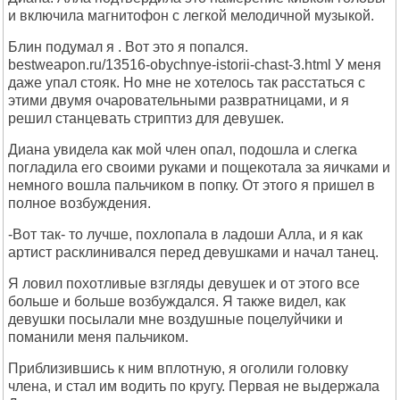
и включила магнитофон с легкой мелодичной музыкой.
Блин подумал я . Вот это я попался.
bestweapon.ru/13516-obychnye-istorii-chast-3.html У меня
даже упал стояк. Но мне не хотелось так расстаться с
этими двумя очаровательными развратницами, и я
решил станцевать стриптиз для девушек.
Диана увидела как мой член опал, подошла и слегка
погладила его своими руками и пощекотала за яичками и
немного вошла пальчиком в попку. От этого я пришел в
полное возбуждения.
-Вот так- то лучше, похлопала в ладоши Алла, и я как
артист расклинивался перед девушками и начал танец.
Я ловил похотливые взгляды девушек и от этого все
больше и больше возбуждался. Я также видел, как
девушки посылали мне воздушные поцелуйчики и
поманили меня пальчиком.
Приблизившись к ним вплотную, я оголили головку
члена, и стал им водить по кругу. Первая не выдержала