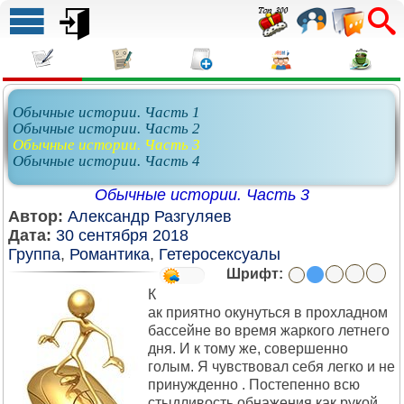
Обычные истории. Часть 1
Обычные истории. Часть 2
Обычные истории. Часть 3
Обычные истории. Часть 4
Обычные истории. Часть 3
Автор:
Александр Разгуляев
Дата:
30 сентября 2018
Группа
,
Романтика
,
Гетеросексуалы
Шрифт:
К
ак приятно окунуться в прохладном
бассейне во время жаркого летнего
дня. И к тому же, совершенно
голым. Я чувствовал себя легко и не
принужденно . Постепенно всю
стыдливость обнажения как рукой