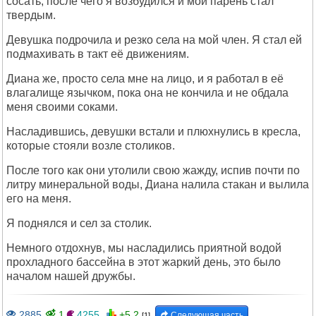
сосать, после чего я возбудился и мой парень стал
твердым.
Девушка подрочила и резко села на мой член. Я стал ей
подмахивать в такт её движениям.
Диана же, просто села мне на лицо, и я работал в её
влагалище язычком, пока она не кончила и не обдала
меня своими соками.
Насладившись, девушки встали и плюхнулись в кресла,
которые стояли возле столиков.
После того как они утолили свою жажду, испив почти по
литру минеральной воды, Диана налила стакан и вылила
его на меня.
Я поднялся и сел за столик.
Немного отдохнув, мы насладились приятной водой
прохладного бассейна в этот жаркий день, это было
началом нашей дружбы.
2885
1
4255
+5.2
Следующая часть
[1]