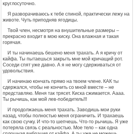
круглосуточно.
Я разворачиваюсь к тебе спиной, практически лежу на
животе. Чуть приподняв ягодицы.
Твой член, несмотря на внушительные размеры –
прекрасно входит в мою киску. Она влажная и такая
горячая.
И ты начинаешь бешено меня трахать. А я кричу от
кайфа. Ты пытаешься закрыть мне мой кричащий рот.
Соседи спят уже давно. А я не могу сдерживаться от
удовольствия.
И начинаю кончать прямо на твоем члене. КАК ты
сдержался, чтобы не кончить со мной вместе – не
представляю. Меня так трясет. Киска сжимается. Аааа.
Ты рычишь, как мой лев-победитель!!!
И продолжаешь меня трахать. Заводишь мои руки
назад, чтобы полностью меня ограничить. И трахаешь
как свою сучку. И что-то шепчешь. Что-то рычишь. Я уже
потеряла связь с реальностью. Мое тело – как одна
сплошная вибрация от кайфа. А ты уже не можешь