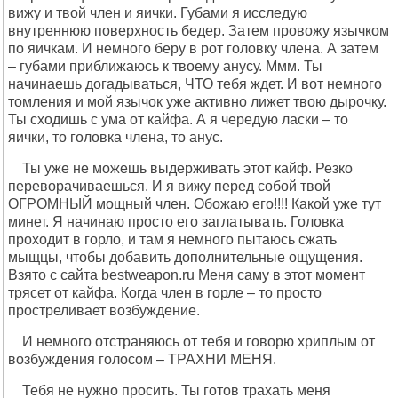
вижу и твой член и яички. Губами я исследую
внутреннюю поверхность бедер. Затем провожу язычком
по яичкам. И немного беру в рот головку члена. А затем
– губами приближаюсь к твоему анусу. Ммм. Ты
начинаешь догадываться, ЧТО тебя ждет. И вот немного
томления и мой язычок уже активно лижет твою дырочку.
Ты сходишь с ума от кайфа. А я чередую ласки – то
яички, то головка члена, то анус.
Ты уже не можешь выдерживать этот кайф. Резко
переворачиваешься. И я вижу перед собой твой
ОГРОМНЫЙ мощный член. Обожаю его!!!! Какой уже тут
минет. Я начинаю просто его заглатывать. Головка
проходит в горло, и там я немного пытаюсь сжать
мыщцы, чтобы добавить дополнительные ощущения.
Взято с сайта bestweapon.ru Меня саму в этот момент
трясет от кайфа. Когда член в горле – то просто
простреливает возбуждение.
И немного отстраняюсь от тебя и говорю хриплым от
возбуждения голосом – ТРАХНИ МЕНЯ.
Тебя не нужно просить. Ты готов трахать меня