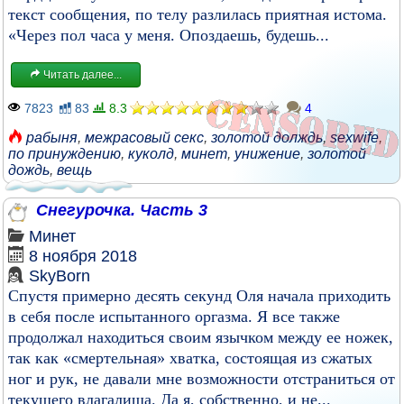
текст сообщения, по телу разлилась приятная истома.
«Через пол часа у меня. Опоздаешь, будешь...
Читать далее...
7823
83
8.3
4
рабыня
,
межрасовый секс
,
золотой долждь
,
sexwife
,
по принуждению
,
куколд
,
минет
,
унижение
,
золотой
дождь
,
вещь
Снегурочка. Часть 3
Минет
8 ноября 2018
SkyBorn
Спустя примерно десять секунд Оля начала приходить
в себя после испытанного оргазма. Я все также
продолжал находиться своим язычком между ее ножек,
так как «смертельная» хватка, состоящая из сжатых
ног и рук, не давали мне возможности отстраниться от
текущего влагалища. Да я, собственно, и не...