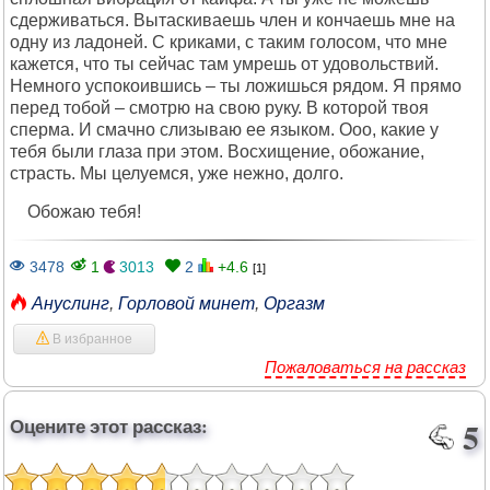
сдерживаться. Вытаскиваешь член и кончаешь мне на
одну из ладоней. С криками, с таким голосом, что мне
кажется, что ты сейчас там умрешь от удовольствий.
Немного успокоившись – ты ложишься рядом. Я прямо
перед тобой – смотрю на свою руку. В которой твоя
сперма. И смачно слизываю ее языком. Ооо, какие у
тебя были глаза при этом. Восхищение, обожание,
страсть. Мы целуемся, уже нежно, долго.
Обожаю тебя!
3478
1
3013
2
+4.6
[1]
Ануслинг
,
Горловой минет
,
Оргазм
В избранное
Пожаловаться на рассказ
Оцените этот рассказ:
5