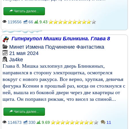
Читать далее...
119556
66
9.43
Гипнркупол Мишки Блинкина. Глава 8
Минет
Измена
Подчинение
Фантастика
21 мая 2024
Ja4ke
Глава 8. Мишка захлопнул дверь Блинкиных,
направился в сторону электрощитка, осмотрелся
вокруг с нового ракурса. Все верно, хрупкая, девичья
фигурка Ксении в прошлый раз, когда он столкнулся с
ней, вышла из боковой двери через две квартиры от
щита. Он поправил рюкзак, что висел за спиной...
Читать далее...
114673
330
9.69
11