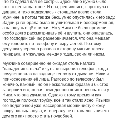
что то сделал для её сестры. Здесь явно нужно было,
что-то нестандартное. И она, решившись, спрыгнула с
дивана и тихо подкралась к стоящему возле стола
мужчине, а потом так же бесшумно опустилась к его заду.
Задница генерала была внушительная и бесформенная,
а на ощупь ещё и вялая. Но у Ники не было времени
особо долго рассматривать её и щупать, она опасалась,
что господин сейчас разнервничается, что она мешает
ему говорить по телефону и выругает её. Поэтому
девушка уверенно развела в сторону мягкие телеса
генерала, и уткнулась между ягодиц своим личиком.
Мужчина совершенно не ожидал столь наглого
"нападения с тыла" и чуть не выронил телефон, когда
почувствовала на заднице теплоту от дыхания Ники и
прикосновения её лица. Разговор по телефону был,
конечно, важный, но он несколькими фразами быстро
завершил его, желая немедленно поинтересоваться у
Ники, что она удумала. Однако к тому времени как
господин положил трубку, всё и так стало ясно. Язычок
его подопечной уже массировал морщинистую кожу
вокруг кольца ануса, и генералу не оставалось ничего
другого как просто стать поудобней.