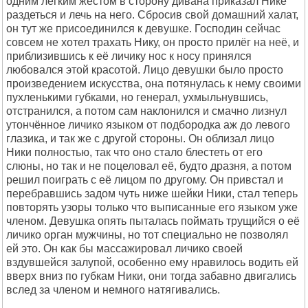
одним лёгким жестом в сторону дивана приказал Нике
раздеться и лечь на него. Сбросив свой домашний халат,
он тут же присоединился к девушке. Господин сейчас
совсем не хотел трахать Нику, он просто прилёг на неё, и
приблизившись к её личику нос к носу принялся
любовался этой красотой. Лицо девушки было просто
произведением искусства, она потянулась к нему своими
пухленькими губками, но генерал, ухмыльнувшись,
отстранился, а потом сам наклонился и смачно лизнул
утончённое личико языком от подбородка аж до левого
глазика, и так же с другой стороны. Он облизал лицо
Ники полностью, так что оно стало блестеть от его
слюны, но так и не поцеловал её, будто дразня, а потом
решил поиграть с её лицом по другому. Он привстал и
перебравшись задом чуть ниже шейки Ники, стал теперь
повторять узоры только что выписанные его языком уже
членом. Девушка опять пыталась поймать трущийся о её
личико орган мужчины, но тот специально не позволял
ей это. Он как бы массажировал личико своей
вздувшейся залупой, особенно ему нравилось водить ей
вверх вниз по губкам Ники, они тогда забавно двигались
вслед за членом и немного натягивались.