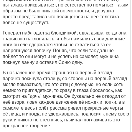
пыталась прикрываться, но естественно помыться таким
образом не было никакой возможности, и девушка
просто представила что пялящегося на неё толстяка
вовсе не существует.
Генерал наблюдал за блондинкой, едва дыша, когда она
грациозно наклонилась, чтобы намылить свои длинные
ноги он еле сдержался чтобы не схватиться за её
напрягшуюся попочку. Поняв, что если так дальше
пойдёт то они могут и не успеть на самолёт, мужчина
покинул ванну и оставил Соню одну.
В назначенное время странная на первый взгляд
парочка покинула столицу, со стороны на первый взгляд
могло показаться, что это отец с дочерью, но если хоть
немного приглядеться, то сразу в глаза бросалось, как
смотрит на "дочь" мужчина. Он буквально не отводил от
неё взора, ловя каждое движение её ножек и попки, а в
самолёте весь полёт рассматривал прекрасные черты
её лица, и иногда не удержавшись, подносил к нему свою
руку, и никого не стесняясь, начинал поглаживать это
прекрасное творение.