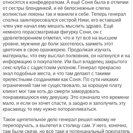
относятся к конфедераткам. А ещё Соня была в отличии
от сестры блондинкой, и её белоснежные слегка
волнистые локоны так и манили к себе. Теперь генерал
сполна заинтересовался сестрой Ники, его вставший
член уже начал ему мешать мыслить здраво. Ещё
немного порассматривав фигурку Сони, он с
удовлетворением отметил, что и тут всё на высшем
уровне, мужчине до боли захотелось заиметь этот
цветочек в свою оранжерею. Продолжая изучать
материалы, что ему выслал полковник, он наткнулся и на
информацию о покупателе. Им был владелец закрытого
секс-клуба с садистским уклоном. Генерал прекрасно
знал подобные места, и что там делают с такими
прелестными созданиями как Соня. По сути никаких
ограничений там не существовало, за хорошую плату
клиент мог там хоть до смерти замордовать
понравившуюся ему девушку. Это означало что времени
мало, и если он хочет спасти, а заодно и заполучить эту
красавицу, то ему нужно поторапливаться.
Такое щепетильное дело генерал решил никому не
перепоручать, а вылетел в столицу сам. У него, конечно,
там были связи, но всё таки и потенциальный покупатель