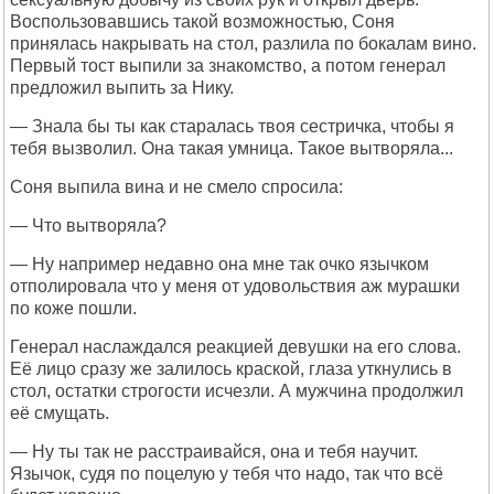
Воспользовавшись такой возможностью, Соня
принялась накрывать на стол, разлила по бокалам вино.
Первый тост выпили за знакомство, а потом генерал
предложил выпить за Нику.
— Знала бы ты как старалась твоя сестричка, чтобы я
тебя вызволил. Она такая умница. Такое вытворяла...
Соня выпила вина и не смело спросила:
— Что вытворяла?
— Ну например недавно она мне так очко язычком
отполировала что у меня от удовольствия аж мурашки
по коже пошли.
Генерал наслаждался реакцией девушки на его слова.
Её лицо сразу же залилось краской, глаза уткнулись в
стол, остатки строгости исчезли. А мужчина продолжил
её смущать.
— Ну ты так не расстраивайся, она и тебя научит.
Язычок, судя по поцелую у тебя что надо, так что всё