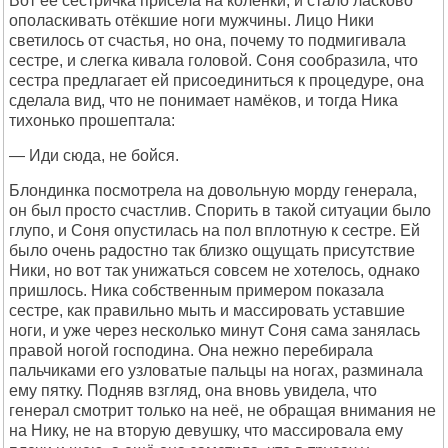
Вот её сестричка присела на коленки, и стало ласково
ополаскивать отёкшие ноги мужчины. Лицо Ники
светилось от счастья, но она, почему то подмигивала
сестре, и слегка кивала головой. Соня сообразила, что
сестра предлагает ей присоединиться к процедуре, она
сделала вид, что не понимает намёков, и тогда Ника
тихонько прошептала:
— Иди сюда, не бойся.
Блондинка посмотрела на довольную морду генерала,
он был просто счастлив. Спорить в такой ситуации было
глупо, и Соня опустилась на пол вплотную к сестре. Ей
было очень радостно так близко ощущать присутствие
Ники, но вот так унижаться совсем не хотелось, однако
пришлось. Ника собственным примером показала
сестре, как правильно мыть и массировать уставшие
ноги, и уже через несколько минут Соня сама занялась
правой ногой господина. Она нежно перебирала
пальчиками его узловатые пальцы на ногах, разминала
ему пятку. Подняв взгляд, она вновь увидела, что
генерал смотрит только на неё, не обращая внимания не
на Нику, не на вторую девушку, что массировала ему