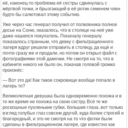
её, наконец-то проблема её сестры сдвинулась с
мёртвой точки, и брызгающий в её ротик семенем член
будто бы салютовал этому событию.
Уже через час генерал получил от полковника полное
досье на Соню, оказалось, что в столице на неё уже
даже нашелся покупатель. Поначалу генералу
показалось странным, что девку с фильтрационного
лагеря вдруг решили отправить в столицу, да ещё и
почти сразу же и продали, но потом он открыл файл с
фотографиями этой дамочки. Не смотря на то, что в
кабинете никого не было он, покачав головой громко
произнёс:
— Вот это да! Как такое сокровище вообще попало в
лагерь то?
Великолепная девушка была одновременно похожа и в
то же время не похожа на свою сестру. Всё те же
роскошные пухленькие губки, большие глаза, вот только
взгляд голубых глаз совсем другой, куда более строгий и
благородный, и это не смотря на то что фотки были
сделаны в фильтрационном лагере, где известно как