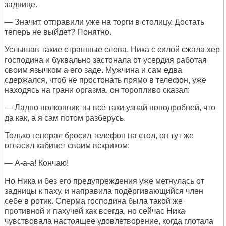
заднице.
— Значит, отправили уже на торги в столицу. Достать
теперь не выйдет? Понятно.
Услышав такие страшные слова, Ника с силой сжала хер
господина и буквально застонала от усердия работая
своим язычком а его заде. Мужчина и сам едва
сдержался, чтоб не простонать прямо в телефон, уже
находясь на грани оргазма, он торопливо сказал:
— Ладно полковник ты всё таки узнай поподробней, что
да как, а я сам потом разберусь.
Только генерал бросил телефон на стол, он тут же
огласил кабинет своим вскриком:
— А-а-а! Кончаю!
Но Ника и без его предупреждения уже метнулась от
задницы к паху, и направила подёргивающийся член
себе в ротик. Сперма господина была такой же
противной и пахучей как всегда, но сейчас Ника
чувствовала настоящее удовлетворение, когда глотала