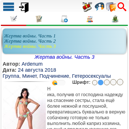
Жертва войны. Часть 1
Жертва войны. Часть 2
Жертва войны. Часть 3
Жертва войны. Часть 3
Автор:
Ardenum
Дата:
24 августа 2018
Группа
,
Минет
,
Подчинение
,
Гетеросексуалы
Шрифт:
Н
ика, получив от господина надежду
на спасение сестры, стала ещё
более нежной и послушной,
превратившись буквально в верную
собачонку готовую не только
выполнить любой каприз хозяина,