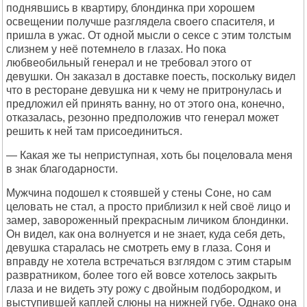
поднявшись в квартиру, блондинка при хорошем
освещении получше разглядела своего спасителя, и
пришла в ужас. От одной мысли о сексе с этим толстым
слизнем у неё потемнело в глазах. Но пока
любвеобильный генерал и не требовал этого от
девушки. Он заказал в доставке поесть, поскольку видел
что в ресторане девушка ни к чему не притронулась и
предложил ей принять ванну, но от этого она, конечно,
отказалась, резонно предположив что генерал может
решить к ней там присоединиться.
— Какая же ты неприступная, хоть бы поцеловала меня
в знак благодарности.
Мужчина подошел к стоявшей у стены Соне, но сам
целовать не стал, а просто приблизил к ней своё лицо и
замер, завороженный прекрасным личиком блондинки.
Он видел, как она волнуется и не знает, куда себя деть,
девушка старалась не смотреть ему в глаза. Соня и
вправду не хотела встречаться взглядом с этим старым
развратником, более того ей вовсе хотелось закрыть
глаза и не видеть эту рожу с двойным подбородком, и
выступившей каплей слюны на нижней губе. Однако она