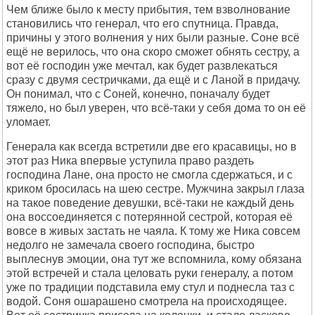
Чем ближе было к месту прибытия, тем взволнование
становились что генерал, что его спутница. Правда,
причины у этого волнения у них были разные. Соне всё
ещё не верилось, что она скоро сможет обнять сестру, а
вот её господин уже мечтал, как будет развлекаться
сразу с двумя сестричками, да ещё и с Ланой в придачу.
Он понимал, что с Соней, конечно, поначалу будет
тяжело, но был уверен, что всё-таки у себя дома то он её
уломает.
Генерала как всегда встретили две его красавицы, но в
этот раз Ника впервые уступила право раздеть
господина Лане, она просто не смогла сдержаться, и с
криком бросилась на шею сестре. Мужчина закрыл глаза
на такое поведение девушки, всё-таки не каждый день
она воссоединяется с потерянной сестрой, которая её
вовсе в живых застать не чаяла. К тому же Ника совсем
недолго не замечала своего господина, быстро
выплеснув эмоции, она тут же вспомнила, кому обязана
этой встречей и стала целовать руки генералу, а потом
уже по традиции подставила ему стул и поднесла таз с
водой. Соня ошарашено смотрела на происходящее.