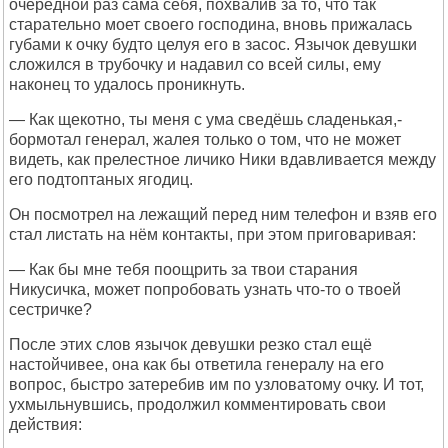
очередной раз сама себя, похвалив за то, что так
старательно моет своего господина, вновь прижалась
губами к очку будто целуя его в засос. Язычок девушки
сложился в трубочку и надавил со всей силы, ему
наконец то удалось проникнуть.
— Как щекотно, ты меня с ума сведёшь сладенькая,-
бормотал генерал, жалея только о том, что не может
видеть, как прелестное личико Ники вдавливается между
его подтоптаных ягодиц.
Он посмотрел на лежащий перед ним телефон и взяв его
стал листать на нём контакты, при этом приговаривая:
— Как бы мне тебя поощрить за твои старания
Никусичка, может попробовать узнать что-то о твоей
сестричке?
После этих слов язычок девушки резко стал ещё
настойчивее, она как бы ответила генералу на его
вопрос, быстро затеребив им по узловатому очку. И тот,
ухмыльнувшись, продолжил комментировать свои
действия: