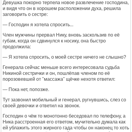
Девушка покорно терпела новое развлечение господина,
и видя что он в хорошем расположении духа, решила
заговорить о сестре:
— Господин я хотела спросить...
Член мужчины прервал Нику, вновь заскользив по её
губам, когда он сдвинулся к носику, она быстро
продолжила:
— Я хотела спросить, о моей сестре ничего не слышно?
Генерала сейчас меньше всего интересовала судьба
Никиной сестрички и он, пошлёпав членом по её
порозовевшей от "массажа" щёчке нехотя ответил:
— Пока нет, попозже.
Тут зазвонил мобильный и генерал, ругнувшись, слез со
своей девочки и ответил на звонок.
Господин о чём то монотонно беседовал по телефону, а
Ника расстроенная его ответом, мучительно думала как
ей ублажить этого жирного гада чтобы он наконец то хоть