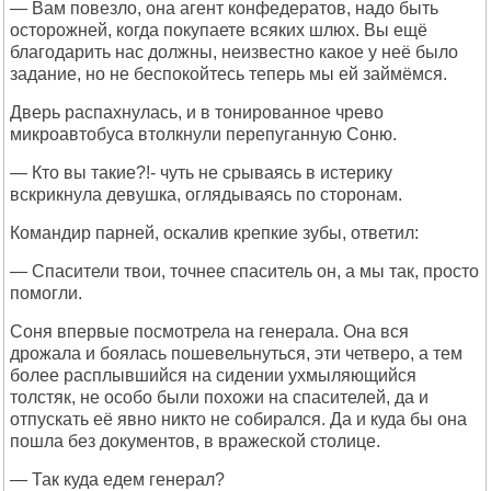
— Вам повезло, она агент конфедератов, надо быть
осторожней, когда покупаете всяких шлюх. Вы ещё
благодарить нас должны, неизвестно какое у неё было
задание, но не беспокойтесь теперь мы ей займёмся.
Дверь распахнулась, и в тонированное чрево
микроавтобуса втолкнули перепуганную Соню.
— Кто вы такие?!- чуть не срываясь в истерику
вскрикнула девушка, оглядываясь по сторонам.
Командир парней, оскалив крепкие зубы, ответил:
— Спасители твои, точнее спаситель он, а мы так, просто
помогли.
Соня впервые посмотрела на генерала. Она вся
дрожала и боялась пошевельнуться, эти четверо, а тем
более расплывшийся на сидении ухмыляющийся
толстяк, не особо были похожи на спасителей, да и
отпускать её явно никто не собирался. Да и куда бы она
пошла без документов, в вражеской столице.
— Так куда едем генерал?