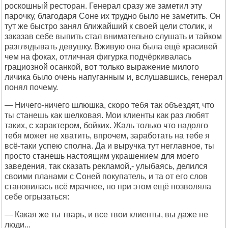
роскошный ресторан. Генерал сразу же заметил эту
парочку, благодаря Соне их трудно было не заметить. Он
тут же быстро занял ближайший к своей цели столик, и
заказав себе выпить стал внимательно слушать и тайком
разглядывать девушку. Вживую она была ещё красивей
чем на фоках, отличная фигурка подчёркивалась
грациозной осанкой, вот только выражение милого
личика было очень напуганным и, вслушавшись, генерал
понял почему.
— Ничего-ничего шлюшка, скоро тебя так объездят, что
ты станешь как шелковая. Мои клиенты как раз любят
таких, с характером, бойких. Жаль только что надолго
тебя может не хватить, впрочем, заработать на тебе я
всё-таки успею сполна. Да и выручка тут неглавное, ты
просто станешь настоящим украшением для моего
заведения, так сказать рекламой,- улыбаясь, делился
своими планами с Соней покупатель, и та от его слов
становилась всё мрачнее, но при этом ещё позволяла
себе огрызаться:
— Какая же ты тварь, и все твои клиенты, вы даже не
люди...