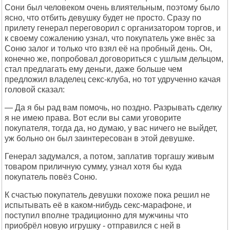
Сони был человеком очень влиятельным, поэтому было
ясно, что отбить девушку будет не просто. Сразу по
прилету генерал переговорил с организатором торгов, и
к своему сожалению узнал, что покупатель уже внёс за
Соню залог и только что взял её на пробный день. Он,
конечно же, попробовал договориться с ушлым дельцом,
стал предлагать ему деньги, даже больше чем
предложил владелец секс-клуба, но тот удрученно качая
головой сказал:
— Да я бы рад вам помочь, но поздно. Разрывать сделку
я не имею права. Вот если вы сами уговорите
покупателя, тогда да, но думаю, у вас ничего не выйдет,
уж больно он был заинтересован в этой девушке.
Генерал задумался, а потом, заплатив торгашу живым
товаром приличную сумму, узнал хотя бы куда
покупатель повёз Соню.
К счастью покупатель девушки похоже пока решил не
испытывать её в каком-нибудь секс-марафоне, и
поступил вполне традиционно для мужчины что
приобрёл новую игрушку - отправился с ней в