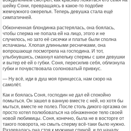
шейку Сони, превращаясь в какое-то подобие
жемчужного ожерелья. Теперь девушка стала ещё
симпатичней.
Обконченная блондинка растерялась, она боялась,
чтобы сперма не попала ей на лицо, этого и не
случилось, но зато её сисечки и платье были сполна
испачканы. Хлопая длинными ресничками, она
вопрошающе посмотрела на господина. И тот,
улыбнувшись, смахнул капельку спермы с шеи девушки
и вытер её ей о губки. Соня, пересилив себя, облизнула
губки и почувствовала солоноватый привкус.
— Ну всё, иди в душ моя принцесса, нам скоро на
самолёт.
Как и боялась Соня, господин не дал ей спокойно
помыться. Он зашел в ванную вместе с ней, но хотя бы
мыться, вместе не полез. После столь дикого оргазма он
просто хотел полюбоваться на обнаженное тело своей
новой любимицы. Соня, конечно, была не в восторге от
такого поворота, но смыть сперму всё-таки было нужно.
Раздевалась она стоя к мужчине спиной, и по началу