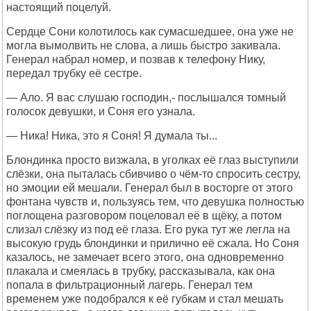
настоящий поцелуй.
Сердце Сони колотилось как сумасшедшее, она уже не
могла вымолвить не слова, а лишь быстро закивала.
Генерал набрал номер, и позвав к телефону Нику,
передал трубку её сестре.
— Ало. Я вас слушаю господин,- послышался томный
голосок девушки, и Соня его узнала.
— Ника! Ника, это я Соня! Я думала ты...
Блондинка просто визжала, в уголках её глаз выступили
слёзки, она пыталась сбивчиво о чём-то спросить сестру,
но эмоции ей мешали. Генерал был в восторге от этого
фонтана чувств и, пользуясь тем, что девушка полностью
поглощена разговором поцеловал её в щёку, а потом
слизал слёзку из под её глаза. Его рука тут же легла на
высокую грудь блондинки и прилично её сжала. Но Соня
казалось, не замечает всего этого, она одновременно
плакала и смеялась в трубку, рассказывала, как она
попала в фильтрационный лагерь. Генерал тем
временем уже подобрался к её губкам и стал мешать