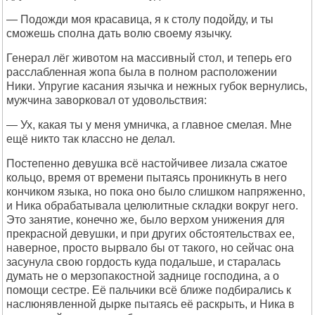
— Подожди моя красавица, я к столу подойду, и ты
сможешь сполна дать волю своему язычку.
Генерал лёг животом на массивный стол, и теперь его
расслабленная жопа была в полном расположении
Ники. Упругие касания язычка и нежных губок вернулись,
мужчина заворковал от удовольствия:
— Ух, какая ты у меня умничка, а главное смелая. Мне
ещё никто так классно не делал.
Постепенно девушка всё настойчивее лизала сжатое
кольцо, время от времени пытаясь проникнуть в него
кончиком языка, но пока оно было слишком напряженно,
и Ника обрабатывала целюлитные складки вокруг него.
Это занятие, конечно же, было верхом унижения для
прекрасной девушки, и при других обстоятельствах ее,
наверное, просто вырвало бы от такого, но сейчас она
засунула свою гордость куда подальше, и старалась
думать не о мерзопакостной заднице господина, а о
помощи сестре. Её пальчики всё ближе подбирались к
наслюнявленной дырке пытаясь её раскрыть, и Ника в