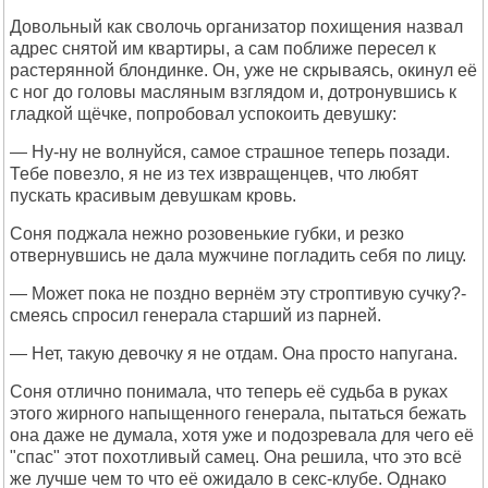
Довольный как сволочь организатор похищения назвал
адрес снятой им квартиры, а сам поближе пересел к
растерянной блондинке. Он, уже не скрываясь, окинул её
с ног до головы масляным взглядом и, дотронувшись к
гладкой щёчке, попробовал успокоить девушку:
— Ну-ну не волнуйся, самое страшное теперь позади.
Тебе повезло, я не из тех извращенцев, что любят
пускать красивым девушкам кровь.
Соня поджала нежно розовенькие губки, и резко
отвернувшись не дала мужчине погладить себя по лицу.
— Может пока не поздно вернём эту строптивую сучку?-
смеясь спросил генерала старший из парней.
— Нет, такую девочку я не отдам. Она просто напугана.
Соня отлично понимала, что теперь её судьба в руках
этого жирного напыщенного генерала, пытаться бежать
она даже не думала, хотя уже и подозревала для чего её
"спас" этот похотливый самец. Она решила, что это всё
же лучше чем то что её ожидало в секс-клубе. Однако