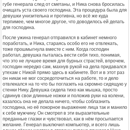
губе генерала след от сметаны, и Ника снова бросилась
очищать уста своего господина. Эта процедура была для
девушки унизительна и противна, но всё же куда
терпимее, чем многое другое, что доводилось ей делать
для господина.
После ужина генерал отправился в кабинет немного
поработать, и Ника, стараясь особо его не отвлекать,
тоже прошмыгнула вместе с ним. Когда господин
работал, девушка пыталась вести себя тихо, понимая,
что это не лучшее время для бурных страстей, впрочем,
господин нередко сам, махнув рукой на дела придавался
утехам с Никой прямо здесь в кабинете. Вот и в этот раз
он никак не мог сосредоточиться на работе, то и дело
отвлекался на то что бы поглазеть на скромно сидящую у
стенки Нику. Девушка сидела тихо как мышка, просто
сдвинув свои длинные ножки и положив руки на колени,
казалось она не делала ничего, чтобы соблазнить
господина, но её покорное выражение лица так и манило
к себе мужчину. Он смотрел в эти выразительные
преданные глазки и чувствовал, как в нём просыпается
желание. Генерал выключил компьютер, и всего лишь