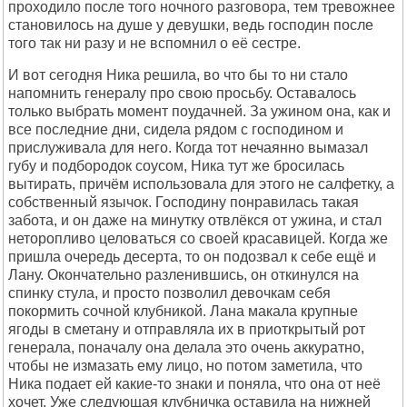
проходило после того ночного разговора, тем тревожнее
становилось на душе у девушки, ведь господин после
того так ни разу и не вспомнил о её сестре.
И вот сегодня Ника решила, во что бы то ни стало
напомнить генералу про свою просьбу. Оставалось
только выбрать момент поудачней. За ужином она, как и
все последние дни, сидела рядом с господином и
прислуживала для него. Когда тот нечаянно вымазал
губу и подбородок соусом, Ника тут же бросилась
вытирать, причём использовала для этого не салфетку, а
собственный язычок. Господину понравилась такая
забота, и он даже на минутку отвлёкся от ужина, и стал
неторопливо целоваться со своей красавицей. Когда же
пришла очередь десерта, то он подозвал к себе ещё и
Лану. Окончательно разленившись, он откинулся на
спинку стула, и просто позволил девочкам себя
покормить сочной клубникой. Лана макала крупные
ягоды в сметану и отправляла их в приоткрытый рот
генерала, поначалу она делала это очень аккуратно,
чтобы не измазать ему лицо, но потом заметила, что
Ника подает ей какие-то знаки и поняла, что она от неё
хочет. Уже следующая клубничка оставила на нижней