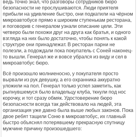
ведь точно знал, что разговоры сотрудников бюро
безопасности не прослушиваются. Люди приятеля
прибыли на удивление быстро, они подкатили на чёрном
микроавтобусе прямо к широким ступенькам ресторана,
и поговорив с генералом узнали описание цели. Эти
четверо были похожи друг на друга как братья, и одного
взгляда на них было достаточно, чтобы понять к какой
структуре они принадлежат. В ресторан парни не
полезли, а подождали пока покупатель с Соней наконец-
то вышли. Генерал же и вовсе убрался из виду и сел в
микроавтобус бюро.
Всё произошло молниеносно, у покупателя просто
вырвали из рук девушку, а его охранника аккуратно
уложили на пол. Генерал только успел заметить, как
рыпнувшемуся было владельцу клуба, ткнули под нос
корочку, и тот сразу обмяк. Удостоверение бюро
безопасности всегда так действовало на людей, эта
организация уже давно была выше любых законов. Пока
двое ребят тащили Соню в микроавтобус, их главный
быстро объяснял потерявшему прекрасную спутницу
мужчине причину произошедшего: