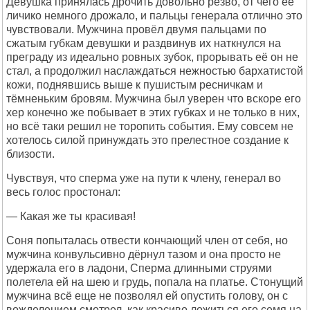
Девушка принялась дрочить довольно резво, от чего её
личико немного дрожало, и пальцы генерала отлично это
чувствовали. Мужчина провёл двумя пальцами по
сжатым губкам девушки и раздвинув их наткнулся на
преграду из идеально ровных зубок, прорывать её он не
стал, а продолжил наслаждаться нежностью бархатистой
кожи, поднявшись выше к пушистым ресничкам и
тёмненьким бровям. Мужчина был уверен что вскоре его
хер конечно же побывает в этих губках и не только в них,
но всё таки решил не торопить события. Ему совсем не
хотелось силой принуждать это прелестное создание к
близости.
Чувствуя, что сперма уже на пути к члену, генерал во
весь голос простонал:
— Какая же ты красивая!
Соня попыталась отвести кончающий член от себя, но
мужчина конвульсивно дёрнул тазом и она просто не
удержала его в ладони, Сперма длинными струями
полетела ей на шею и грудь, попала на платье. Стонущий
мужчина всё еще не позволял ей опустить голову, он с
вожделением смотрел, как красиво ложиться его семя на