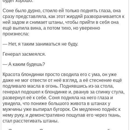
будет хорошо.
Соне было дурно, стоило ей только поднять глаза, она
сразу представляла, как этот жирдяй разворачивается к
ней задом и снимает штаны, чтобы прийти в себя она
ещё выпила вина, а потом тихо, но уверенно
произнесла:
— Нет, я таким заниматься не буду.
Генерал засмеялся.
— А каким будешь?
Красота блондинки просто сводила его с ума, он уже
даже не мог отвести от неё взгляд, а её стеснение ещё
подливало масла в огонь. Поднявшись из-за стола,
генерал подошел к блондинке и, рванув за спинку стула,
развернул её к себе. Соня подняла на него глаза и
увидела, что пониже большого живота в штанах у
мужчины уже выпирал бугорок. Он медленно поднёс к
нему руку, и демонстративно пощупав его через ткань,
стал расстегивать штаны.