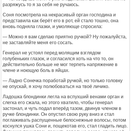
разряжусь то я за себя не ручаюсь.
Соня посмотрела на некрасивый орган господина и
представила как берёт его в рот, ей стало тошно, она
вновь подняла глазки, и умоляюще спросила:
— Можно я вам сделаю приятно ручкой? Ну пожалуйста,
не заставляйте меня его сосать.
Генерал не устоял перед молящим взглядом
голубеньких глазок, и согласился хоть на что то, он
действительно больше не мог терпеть напряжение в
члене и ноющую боль в яйцах.
— Ладно Сонечка поработай ручкой, но только головку
не опускай, я хочу полюбоваться на твоё личико.
Ладошка блондинки легла на вспухший венами орган и
слегка его сжала, но этого хватило, чтобы генерал
застонал, и чуть подал вперёд тазом, двинув членом в
ручке блондинки. Он опустил свою руку вниз и стал
поглаживать распущенные белоснежные волосы, потом
коснулся ушка Сони и, пощекотав его, стал гладить лицо.