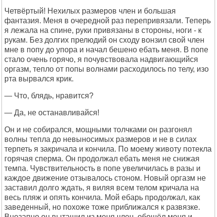
Четвёртый! Нехилых размеров член и большая
фантазия. Меня в очередной раз перепривязали. Теперь
я лежала на спине, руки привязаны в стороны, ноги - к
рукам. Без долгих прелюдий он сходу вонзил свой член
мне в попу до упора и начал бешено ебать меня. В попе
стало очень горячо, я почувствовала надвигающийся
оргазм, тепло от попы волнами расходилось по телу, изо
рта вырвался крик.
— Что, блядь, нравится?
— Да, не останавливайся!
Он и не собирался, мощными толчками он разгонял
волны тепла до невыносимых размеров и не в силах
терпеть я закричала и кончила. По моему животу потекла
горячая сперма. Он продолжал ебать меня не снижая
темпа. Чувствительность в попе увеличилась в разы и
каждое движение отзывалось стоном. Новый оргазм не
заставил долго ждать, я виляя всем телом кричала на
весь пляж и опять кончила. Мой ебарь продолжал, как
заведенный, но похоже тоже приближался к развязке.
Внезапно он вытащил из меня член, обошёл меня и