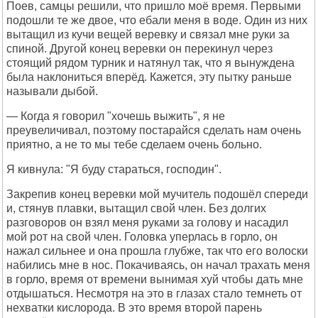
Поев, самцы решили, что пришло моё время. Первыми
подошли те же двое, что ебали меня в воде. Один из них
вытащил из кучи вещей веревку и связал мне руки за
спиной. Другой конец веревки он перекинул через
стоящий рядом турник и натянул так, что я вынуждена
была наклониться вперёд. Кажется, эту пытку раньше
называли дыбой.
— Когда я говорил "хочешь выжить", я не
преувеличивал, поэтому постарайся сделать нам очень
приятно, а не то мы тебе сделаем очень больно.
Я кивнула: "Я буду стараться, господин".
Закрепив конец веревки мой мучитель подошёл спереди
и, стянув плавки, вытащил свой член. Без долгих
разговоров он взял меня руками за голову и насадил
мой рот на свой член. Головка уперлась в горло, он
нажал сильнее и она прошла глубже, так что его волоски
набились мне в нос. Покачиваясь, он начал трахать меня
в горло, время от времени вынимая хуй чтобы дать мне
отдышаться. Несмотря на это в глазах стало темнеть от
нехватки кислорода. В это время второй парень