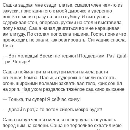
Сашка задрал мне сзади платье, смазал член чем-то из
закуски, приставил его к моей дырочке и уверенно
вошёл в меня сразу на всю глубину. Я выгнулась
сдерживая стон, оперлась руками на стол и выставила
попу назад. Саша начал двигаться во мне наращивая
амплитуду. По столам поползла тишина. Гости, поняв что
происходит, не знали, как реагировать. Ситуацию спасла
Лиза
— Вот молодцы! Время не теряют! Поддержим! Раз! Два!
Три! Четыре!
Сашка поймал ритм и внутри меня начала расти
огненная бомба. Пальцы судорожно смяли скатерть,
огонь широкими волнами захватывал тело, крик сошёл
на хрип. Над ухом раздалось тяжёлое сашкино дыхание:
— Тонька, ты супер! Я сейчас кончу!
— Давай в рот, а то потом сидеть мокро будет!
Саша вынул член из меня, я повернулась опускаясь
перед ним на колени. Саша не терпеливо схватил мою