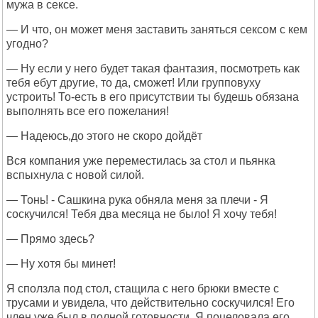
мужа в сексе.
— И что, он может меня заставить заняться сексом с кем
угодно?
— Ну если у него будет такая фантазия, посмотреть как
тебя ебут другие, то да, сможет! Или групповуху
устроить! То-есть в его присутствии ты будешь обязана
выполнять все его пожелания!
— Надеюсь,до этого не скоро дойдёт
Вся компания уже переместилась за стол и пьянка
вспыхнула с новой силой.
— Тонь! - Сашкина рука обняла меня за плечи - Я
соскучился! Тебя два месяца не было! Я хочу тебя!
— Прямо здесь?
— Ну хотя бы минет!
Я сползла под стол, стащила с него брюки вместе с
трусами и увидела, что действительно соскучился! Его
член уже был в полной готовности. Я поцеловала его