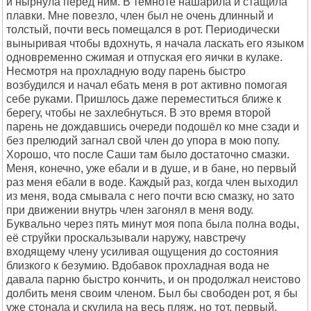
и нырнула перед ним. В темноте нашарила и стащила
плавки. Мне повезло, член был не очень длинный и
толстый, почти весь помещался в рот. Периодически
выныривая чтобы вдохнуть, я начала ласкать его языком
одновременно сжимая и отпуская его яички в кулаке.
Несмотря на прохладную воду парень быстро
возбудился и начал ебать меня в рот активно помогая
себе руками. Пришлось даже переместиться ближе к
берегу, чтобы не захлебнуться. В это время второй
парень не дождавшись очереди подошёл ко мне сзади и
без прелюдий загнал свой член до упора в мою попу.
Хорошо, что после Саши там было достаточно смазки.
Меня, конечно, уже ебали и в душе, и в бане, но первый
раз меня ебали в воде. Каждый раз, когда член выходил
из меня, вода смывала с него почти всю смазку, но зато
при движении внутрь член загонял в меня воду.
Буквально через пять минут моя попа была полна воды,
её струйки проскальзывали наружу, навстречу
входящему члену усиливая ощущения до состояния
близкого к безумию. Вдобавок прохладная вода не
давала парню быстро кончить, и он продолжал неистово
долбить меня своим членом. Был бы свободен рот, я бы
уже стонала и скулила на весь пляж, но тот, первый,