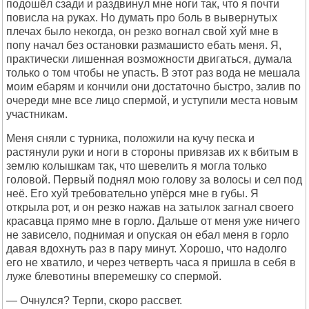
подошёл сзади и раздвинул мне ноги так, что я почти
повисла на руках. Но думать про боль в вывернутых
плечах было некогда, он резко вогнал свой хуй мне в
попу начал без остановки размашисто ебать меня. Я,
практически лишенная возможности двигаться, думала
только о том чтобы не упасть. В этот раз вода не мешала
моим ебарям и кончили они достаточно быстро, залив по
очереди мне все лицо спермой, и уступили места новым
участникам.
Меня сняли с турника, положили на кучу песка и
растянули руки и ноги в стороны привязав их к вбитым в
землю колышкам так, что шевелить я могла только
головой. Первый поднял мою голову за волосы и сел под
неё. Его хуй требовательно упёрся мне в губы. Я
открыла рот, и он резко нажав на затылок загнал своего
красавца прямо мне в горло. Дальше от меня уже ничего
не зависело, поднимая и опуская он ебал меня в горло
давая вдохнуть раз в пару минут. Хорошо, что надолго
его не хватило, и через четверть часа я пришла в себя в
луже блевотины вперемешку со спермой.
— Очнулся? Терпи, скоро рассвет.