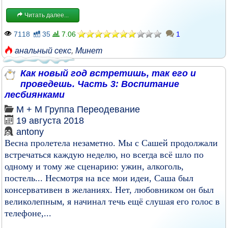
Читать далее...
7118
35
7.06
1
анальный секс
,
Минет
Как новый год встретишь, так его и
проведешь. Часть 3: Воспитание
лесбиянками
М + М
Группа
Переодевание
19 августа 2018
antony
Весна пролетела незаметно. Мы с Сашей продолжали
встречаться каждую неделю, но всегда всё шло по
одному и тому же сценарию: ужин, алкоголь,
постель... Несмотря на все мои идеи, Саша был
консервативен в желаниях. Нет, любовником он был
великолепным, я начинал течь ещё слушая его голос в
телефоне,...