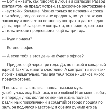
— Вот и живите, как говорят, в любви и согласии! Развод
контрактом не предусмотрен, за досрочное расторжение
- неустойки большие. Можно только по истечении срока
при обоюдному согласии не продлять, но тут вот какую
закавыку я вписал: на остановку контракта даётся один
день, первый за сроком контракта, не придете, контракт
автоматически продлевается ещё на три года.
— Куда придем?
— Ко мне в офис
— А если тебя в этот день не будет в офисе?
— Придете ещё через три года. Да, вот такой я коварный
юрист! Так что, живите счастливо! А контракт ты всё-таки
прочти внимательно, там для тебя тоже ништяков много
предусмотрено.
Я встала из-за столика, нашла глазами мужа,
улыбнулась ему. Всё-таки, я его люблю! И он меня любит,
и впереди у нас долгая семейная жизнь полная
различных приключений и событий! Я гордо прошла по
залу, он поднялся навстречу, я обвила руками его за