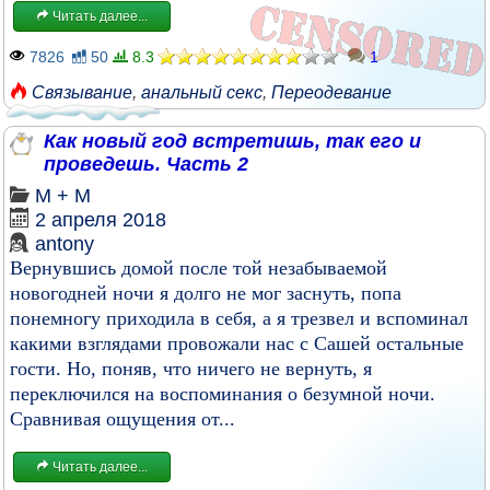
Читать далее...
7826
50
8.3
1
Связывание
,
анальный секс
,
Переодевание
Как новый год встретишь, так его и
проведешь. Часть 2
М + М
2 апреля 2018
antony
Вернувшись домой после той незабываемой
новогодней ночи я долго не мог заснуть, попа
понемногу приходила в себя, а я трезвел и вспоминал
какими взглядами провожали нас с Сашей остальные
гости. Но, поняв, что ничего не вернуть, я
переключился на воспоминания о безумной ночи.
Сравнивая ощущения от...
Читать далее...