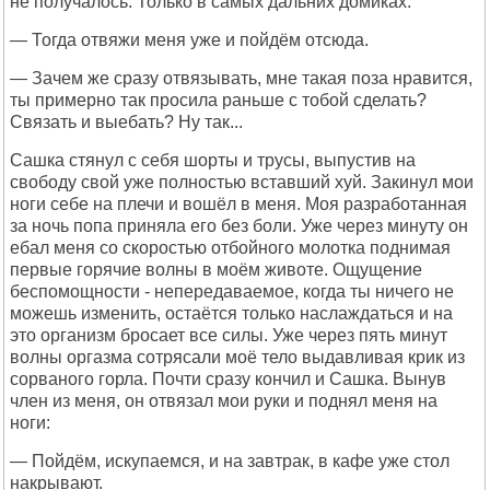
не получалось. Только в самых дальних домиках.
— Тогда отвяжи меня уже и пойдём отсюда.
— Зачем же сразу отвязывать, мне такая поза нравится,
ты примерно так просила раньше с тобой сделать?
Связать и выебать? Ну так...
Сашка стянул с себя шорты и трусы, выпустив на
свободу свой уже полностью вставший хуй. Закинул мои
ноги себе на плечи и вошёл в меня. Моя разработанная
за ночь попа приняла его без боли. Уже через минуту он
ебал меня со скоростью отбойного молотка поднимая
первые горячие волны в моём животе. Ощущение
беспомощности - непередаваемое, когда ты ничего не
можешь изменить, остаётся только наслаждаться и на
это организм бросает все силы. Уже через пять минут
волны оргазма сотрясали моё тело выдавливая крик из
сорваного горла. Почти сразу кончил и Сашка. Вынув
член из меня, он отвязал мои руки и поднял меня на
ноги:
— Пойдём, искупаемся, и на завтрак, в кафе уже стол
накрывают.