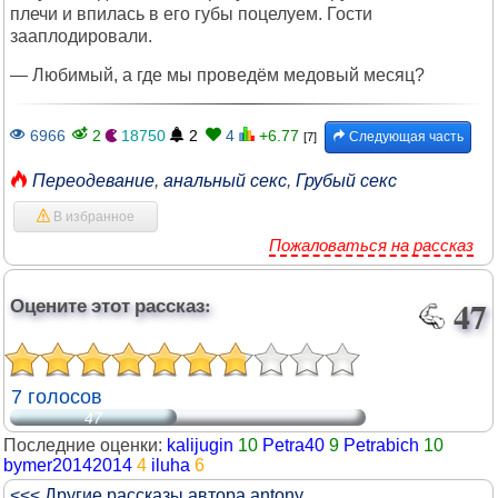
плечи и впилась в его губы поцелуем. Гости
зааплодировали.
— Любимый, а где мы проведём медовый месяц?
6966
2
18750
2
4
+6.77
Следующая часть
[7]
Переодевание
,
анальный секс
,
Грубый секс
В избранное
Пожаловаться на рассказ
Оцените этот рассказ:
47
7 голосов
47
Последние оценки:
kalijugin
10
Petra40
9
Petrabich
10
bymer20142014
4
iluha
6
<<< Другие рассказы автора antony