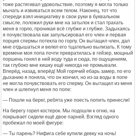
тоже растягивал удовольствие, поэтому я могла только
мычать и извиваться всем телом. Наконец, тот что
спереди взял инициативу в свои руки в буквальном
смысле, положил руки мне на затылок и стал трахать
меня в горло, проникая всё глубже и глубже. Задыхаясь
я почувствовала как запульсировал его член и первая
порция спермы потекла по горлу. Он вытащил член, дал
мне отдышаться и велел его тщательно вылизать. К тому
времени моя попа почти превратилась в гейзер, мощный
поршень гонял в ней воду туда и сюда, по ощущениям,
так глубоко мне кишку ещё никогда не промывали.
Вперёд, назад, вперёд! Мой горячий ебарь замер, по его
дыханию я поняла, что он кончил, но из-за воды в попе
не могла почувствовать его сперму. Он вытащил из меня
член и шлепнул меня по попе:
— Пошли на берег, ребята уже поесть попить принесли!
На берегу горел костерок. Мы подошли к огню, на
покрывает сидели ещё двое парней. Взгляд одного
пробежал по моей фигуре:
— Ты парень? Нифига себе купили девку на ночь!