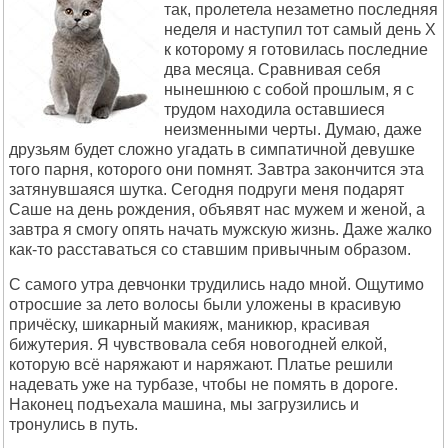
так, пролетела незаметно последняя
неделя и наступил тот самый день Х
к которому я готовилась последние
два месяца. Сравнивая себя
нынешнюю с собой прошлым, я с
трудом находила оставшиеся
неизменными черты. Думаю, даже
друзьям будет сложно угадать в симпатичной девушке
того парня, которого они помнят. Завтра закончится эта
затянувшаяся шутка. Сегодня подруги меня подарят
Саше на день рождения, объявят нас мужем и женой, а
завтра я смогу опять начать мужскую жизнь. Даже жалко
как-то расставаться со ставшим привычным образом.
С самого утра девчонки трудились надо мной. Ощутимо
отросшие за лето волосы были уложены в красивую
причёску, шикарный макияж, маникюр, красивая
бижутерия. Я чувствовала себя новогодней елкой,
которую всё наряжают и наряжают. Платье решили
надевать уже на турбазе, чтобы не помять в дороге.
Наконец подъехала машина, мы загрузились и
тронулись в путь.