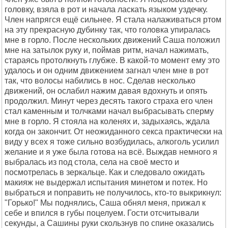
головку, взяла в рот и начала ласкать языком уздечку.
Член напрягся ещё сильнее. Я стала налаживаться ртом
на эту прекрасную дубинку так, что головка упиралась
мне в горло. После нескольких движений Саша положил
мне на затылок руку и, поймав ритм, начал нажимать,
стараясь протолкнуть глубже. В какой-то момент ему это
удалось и он одним движением загнал член мне в рот
так, что волосы набились в нос. Сделав несколько
движений, он ослабил нажим давая вдохнуть и опять
продолжил. Минут через десять такого страха его член
стал каменным и толчками начал выбрасывать сперму
мне в горло. Я стояла на коленях и, задыхаясь, ждала
когда он закончит. От неожиданного секса практически на
виду у всех я тоже сильно возбудилась, алкоголь усилил
желание и я уже была готова на всё. Выждав немного я
выбралась из под стола, села на своё место и
посмотрелась в зеркальце. Как и следовало ожидать
макияж не выдержал испытания минетом и потек. Но
выбраться и поправить не получилось, кто-то выкрикнул:
"Горько!" Мы поднялись, Саша обнял меня, прижал к
себе и впился в губы поцелуем. Гости отсчитывали
секунды, а Сашины руки скользнув по спине оказались