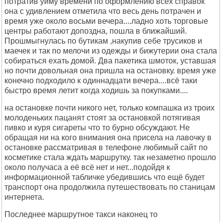
потратив уйму времени по оформлению всех справок
она с удивлением отметила что весь день потрачен и
время уже около восьми вечера....ладно хоть торговые
центры работают допоздна, пошла в ближайший.
Прошмыгнулась по бутикам ,накупив себе трусиков и
маечек и так по мелочи из одежды и бижутерии она стала
собираться ехать домой. Два пакетика шмоток, уставшая
но почти довольная она пришла на остановку. время уже
конечно подходило к одиннадцати вечера....всё таки
быстро время летит когда ходишь за покупками....
на остановке почти никого нет, только компашка из троих
молоденьких пацанят стоят за остановкой потягивая
пивко и куря сигареты что то бурно обсуждают. Не
обращая ни на кого внимания она присела на лавочку в
остановке рассматривая в телефоне любимый сайт по
косметике стала ждать маршрутку. так незаметно прошло
около получаса а её всё нет и нет...подойдя к
информационной табличке убедившись что ещё будет
транспорт она продолжила путешествовать по станицам
интернета.
Последнее маршрутное такси наконец то