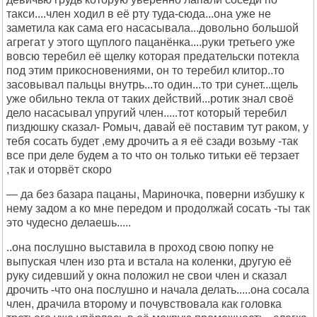
такси....член ходил в её рту туда-сюда...она уже не
заметила как сама его насасывала...довольно большой
агрегат у этого щуплого пацанёнка....руки третьего уже
вовсю теребил её щелку которая предательски потекла
под этим прикосновениями, он то теребил клитор..то
засовывал пальцы внутрь...то один...то три сунет...щель
уже обильно текла от таких действий...ротик знал своё
дело насасывал упругий член.....тот который теребил
пиздюшку сказал- Ромыч, давай её поставим тут раком, у
тебя сосать будет ,ему дрочить а я её сзади возьму -так
все при деле будем а то что он только титьки её терзает
,так и оторвёт скоро
— да без базара пацаны, Мариночка, поверни избушку к
нему задом а ко мне передом и продолжай сосать -ты так
это чудесно делаешь.....
..она послушно выставила в проход свою попку не
выпуская член изо рта и встала на коленки, другую её
руку сидевший у окна положил не свои член и сказал
дрочить -что она послушно и начала делать.....она сосала
член, драчила второму и почувствовала как головка