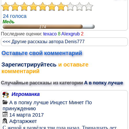
24 голоса
Медь
174
Последние оценки:
texaco
8
Alexgrub
2
<<< Другие рассказы автора Denis777
Оставьте свой комментарий
Зарегистрируйтесь
и оставьте
комментарий
Случайные рассказы из категории
А в попку лучше
Игроманка
А в попку лучше
Инцест
Минет
По
принуждению
14 марта 2017
Афтаржжет
С женой я развёлся три года назад. Тринадцать лет