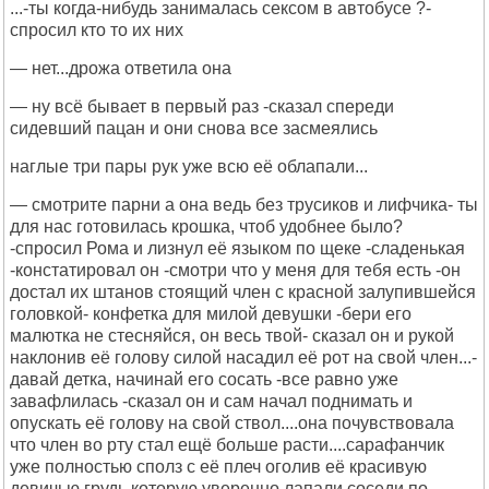
...-ты когда-нибудь занималась сексом в автобусе ?-
спросил кто то их них
— нет...дрожа ответила она
— ну всё бывает в первый раз -сказал спереди
сидевший пацан и они снова все засмеялись
наглые три пары рук уже всю её облапали...
— смотрите парни а она ведь без трусиков и лифчика- ты
для нас готовилась крошка, чтоб удобнее было?
-спросил Рома и лизнул её языком по щеке -сладенькая
-констатировал он -смотри что у меня для тебя есть -он
достал их штанов стоящий член с красной залупившейся
головкой- конфетка для милой девушки -бери его
малютка не стесняйся, он весь твой- сказал он и рукой
наклонив её голову силой насадил её рот на свой член...-
давай детка, начинай его сосать -все равно уже
завафлилась -сказал он и сам начал поднимать и
опускать её голову на свой ствол....она почувствовала
что член во рту стал ещё больше расти....сарафанчик
уже полностью сполз с её плеч оголив её красивую
девичью грудь которую уверенно лапали соседи по