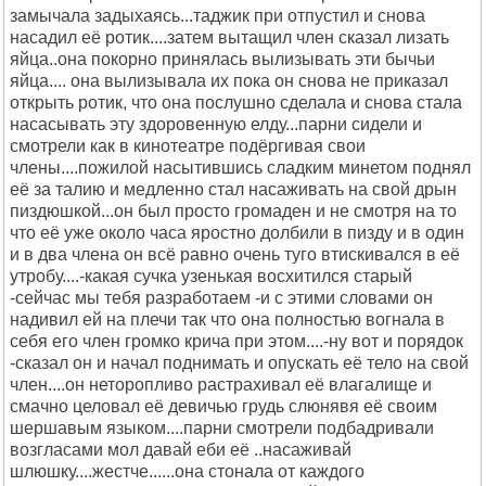
замычала задыхаясь...таджик при отпустил и снова
насадил её ротик....затем вытащил член сказал лизать
яйца..она покорно принялась вылизывать эти бычьи
яйца.... она вылизывала их пока он снова не приказал
открыть ротик, что она послушно сделала и снова стала
насасывать эту здоровенную елду...парни сидели и
смотрели как в кинотеатре подёргивая свои
члены....пожилой насытившись сладким минетом поднял
её за талию и медленно стал насаживать на свой дрын
пиздюшкой...он был просто громаден и не смотря на то
что её уже около часа яростно долбили в пизду и в один
и в два члена он всё равно очень туго втискивался в её
утробу....-какая сучка узенькая восхитился старый
-сейчас мы тебя разработаем -и с этими словами он
надивил ей на плечи так что она полностью вогнала в
себя его член громко крича при этом....-ну вот и порядок
-сказал он и начал поднимать и опускать её тело на свой
член....он неторопливо растрахивал её влагалище и
смачно целовал её девичью грудь слюнявя её своим
шершавым языком....парни смотрели подбадривали
возгласами мол давай еби её ..насаживай
шлюшку....жестче......она стонала от каждого