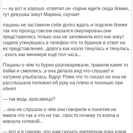
— ну вот и хорошо -ответил он -парни идите сюда ближе,
тут девушка зовут Марина, скучает
пацаны не заставили себя долго ждать и подсели ближе
так что проход совсем оказался оккупирован.они
представились только она не запомнила кого как зовут
сидела уткнувшись в телефон что то буркнув в ответ на
их представления...дорога как назло тянулась и тянулась
..ехать как минимум ещё пол часа...
Пацаны о чём то бурно разговаривали, травили какие то
байки и смеялись ,а она делала вид что слушает и
натужно улыбалась. Вдруг Рома что то сказал но она не
расслышала положил ей руку на плечо и тихонько при
обнял
— так ведь ,красавица?
....она не слушала о чём они говорили и понятия не
имела что так а что не так...просто почему то взяла и
кивнула головой...
— вот и я говорю -что нам скучать вчетвером пока едем