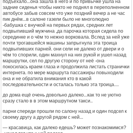
подъехало...она зашла в него и по привычке ушла на
задние сиденья чтобы никто не поднял в переполненном
автобусе забыв совсем что уже поздний вечер а не час
пик днём...в салоне газели было не многолюдно
-бабушка с внучкой на первых рядах, средних лет
подвыпивший мужчина ,да парочка которая сидела по
серединке и о чём то нежно ворковала. Вслед за ней уже
почти трогавшейся машины запрыгнула эта троица
подвыпивших парней. они сели не далеко от двери и о
чём то спорили, один махнул на них рукой и ушел назад
маршрутки, сел по другую сторону от неё -она
покосилась краем глаза и продолжила листать странички
интернета. по мере маршрута пассажиры повыходили
она и не обратила внимания кто в какой
последовательности и осталась только эта троица....
до дома ещё очень довольно далеко...как то не уютно
сразу стало в в этом маршрутном такси..
парни спереди прошли по салону назад и один подсел к
своему другу а другой рядом с ней...
— красавица, как далеко едешь? может познакомимся?