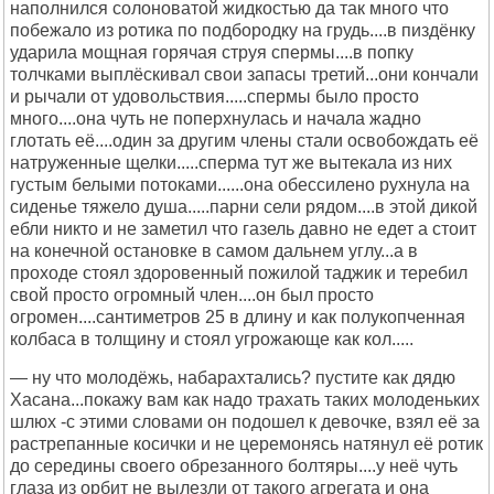
наполнился солоноватой жидкостью да так много что
побежало из ротика по подбородку на грудь....в пиздёнку
ударила мощная горячая струя спермы....в попку
толчками выплёскивал свои запасы третий...они кончали
и рычали от удовольствия.....спермы было просто
много....она чуть не поперхнулась и начала жадно
глотать её....один за другим члены стали освобождать её
натруженные щелки.....сперма тут же вытекала из них
густым белыми потоками......она обессилено рухнула на
сиденье тяжело душа.....парни сели рядом....в этой дикой
ебли никто и не заметил что газель давно не едет а стоит
на конечной остановке в самом дальнем углу...а в
проходе стоял здоровенный пожилой таджик и теребил
свой просто огромный член....он был просто
огромен....сантиметров 25 в длину и как полукопченная
колбаса в толщину и стоял угрожающе как кол.....
— ну что молодёжь, набарахтались? пустите как дядю
Хасана...покажу вам как надо трахать таких молоденьких
шлюх -с этими словами он подошел к девочке, взял её за
растрепанные косички и не церемонясь натянул её ротик
до середины своего обрезанного болтяры....у неё чуть
глаза из орбит не вылезли от такого агрегата и она