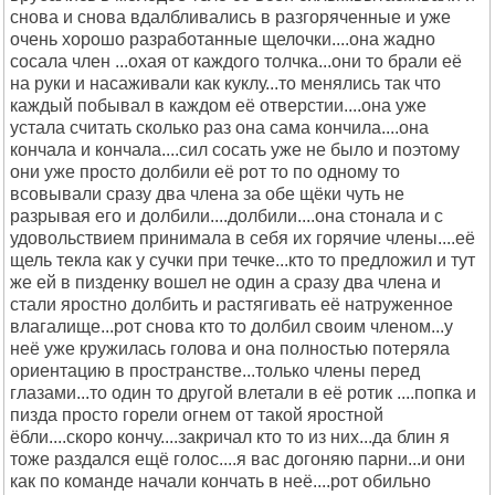
снова и снова вдалбливались в разгоряченные и уже
очень хорошо разработанные щелочки....она жадно
сосала член ...охая от каждого толчка...они то брали её
на руки и насаживали как куклу...то менялись так что
каждый побывал в каждом её отверстии....она уже
устала считать сколько раз она сама кончила....она
кончала и кончала....сил сосать уже не было и поэтому
они уже просто долбили её рот то по одному то
всовывали сразу два члена за обе щёки чуть не
разрывая его и долбили....долбили....она стонала и с
удовольствием принимала в себя их горячие члены....её
щель текла как у сучки при течке...кто то предложил и тут
же ей в пизденку вошел не один а сразу два члена и
стали яростно долбить и растягивать её натруженное
влагалище...рот снова кто то долбил своим членом...у
неё уже кружилась голова и она полностью потеряла
ориентацию в пространстве...только члены перед
глазами...то один то другой влетали в её ротик ....попка и
пизда просто горели огнем от такой яростной
ёбли....скоро кончу....закричал кто то из них...да блин я
тоже раздался ещё голос....я вас догоняю парни...и они
как по команде начали кончать в неё....рот обильно