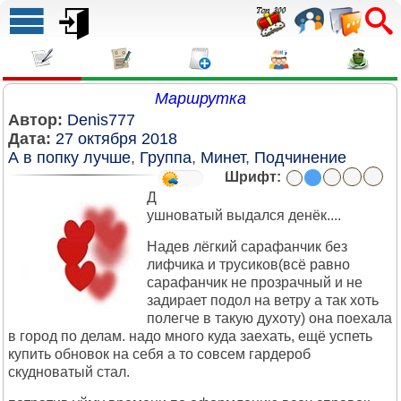
Маршрутка
Автор:
Denis777
Дата:
27 октября 2018
А в попку лучше
,
Группа
,
Минет
,
Подчинение
Шрифт:
Д
ушноватый выдался денёк....
Надев лёгкий сарафанчик без
лифчика и трусиков(всё равно
сарафанчик не прозрачный и не
задирает подол на ветру а так хоть
полегче в такую духоту) она поехала
в город по делам. надо много куда заехать, ещё успеть
купить обновок на себя а то совсем гардероб
скудноватый стал.