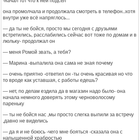
-начал тот что к ней подсел
она промолчала и продолжала смотреть в телефон..хотя
внутри уже всё напряглось...
— да ты не бойся, просто мы сегодня с друзьями
встретились, расслабились сейчас вот тоже по домам и в
люльку- продолжал он
— меня Ромой звать, а тебя?
— Марина -выпалила она сама не зная почему
— очень приятно -ответил он -ты очень красивая но что
то вроде как уставшая, с работы едешь?
— нет, по делам ездила да в магазин надо было- она
начала немного доверять этому черноволосому
пареньку
— ты не бойся нас ,мы просто слегка выпили за встречу
,давно не виделись
— да я и не боюсь -чего мне бояться -сказала она с
напыщенной храбростью