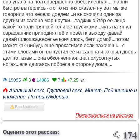
она упала на пол совершенно обессиленная.....парни
быстро вытерлись -кто то из них сказал- ну вот мы же
говорили что весело доедем...и выскочили один за
другим из салона маршрутки....таджик обтёр её лицо
какой то толи тряпкой толи её трусиками...чуть натянул
сарафанчик приподнял её и повёл к выходу -давай
давай шлюшка,веселье кончилось, беги домой...потом
может как-нибудь ещё прокатимся если захочешь..-с
этими словами он выпустил её из салона и закрыл дверь
дал по газам....она обконченная...на полусогнутых
ногах...еле двигаясь побрела в сторону дома....
19095
3
14986
7
+7.25
[24]
Анальный секс
,
Групповой секс
,
Минет
,
Подчинение и
унижение
,
По принуждению
В избранное
Пожаловаться на рассказ
Оцените этот рассказ:
174