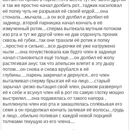
и так же яростно начал долбить рот...таджик насиловал
её попку чуть не разрывая её своей елдой.....она
стонала....мычала.....а он всё долбил и долбил её
задницу...второй парнишка начал кончать в её
измученный ротик....сперма вытекала мутным потоком
изо рта и тут же другой член не дав отдохнуть проник
сквозь её губки...так они трахали её ротик и попку
...яростно и сильно....все дырочки её уже натружено
ныли ....она почувствовала как будто член в заднице
начал становиться ещё толще.....он долбил её жопу
растягивая анус так что апельсин влетит в эту дыру
потом....он снова и снова врубался в её
глубины.....парень закричал и дернулся...его член
выталкивал сперму брызгая ей на лицо.....старый
зарычал -резко вытащил свой член, рывком развернул
её к себе и всунул член ей в рот по самую глотку мощно
выстрелил.....она подавилась от такого напора ,
выплюнула член изо рта и закашлялась сплёвывая его
семя а он продолжал кончать заливая её волосы...грудь
и лицо...обильно поливая с каждой новой порцией
толчками текущую из его члена....