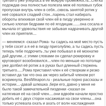
третьего уже упёрлась в её мокрую промежность...слегка
подождав она полностью полезла меж её половых губок
пропуская внутрь член в себя...сквозь занятой ротик у
неё сорвался сладкий стон...парень стал набирать
обороты впихивая свой член ей в пизду уверенно и
сильно хлопая бедрами по её ягодицам........она сосала и
мычала от удовольствия не забывая надрачивать другой
член их приятеля....
— меняемся -сказал Рома- ты садись на моё место пусть
у тебя сосет а я её в пизду приголублю, а ты садись пусть
теперь тебе подрочить ,ты уже побывал в её мохнатке
дай другим...с этими словами он сделал рокировку и
круговорот возобновился....член по меньше но потолще
уже долбил её ротик а в руках был длинный стержень
третьего......Рома приставил член к её створкам и резко
вставил да так что она аж через забитый членом рот
вскрикнула. BestWeapon.ru - реальные порно рассказы и
истории....-давай шлюшка ,бери его, давно у меня не
было такой замечательной пизденки -сказал он
натягивая её на свой член.....они вдвоём начали яростно
добить её с двух сторон насаживая на свои члены....она
только успевала охать и ахать от волн наслаждения