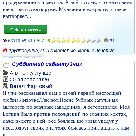
продержавшись и месяца. А всё потому, что начальник
начал распускать руки. Мужчина в возрасте, а такое
вытворяет....
Читать далее...
63118
519
7.98
21
групповушка
,
сын с матерью
,
мать с дочерью
Субботний сабантуйчик
А в попку лучше
20 апреля 2026
Ветал Фартовый
Я уже рассказывал вам о своей первой настоящей
любви Лизочке.Так вот.После буйных загульных
мытарств по злачных заведениях, я остепенился. Моя
Богиня была против похождений по злачных местах,
даже вместе с ней, все боялась шо меня уведут у
нее.Подруг своих она тоже боялась приглашать к нам
в...