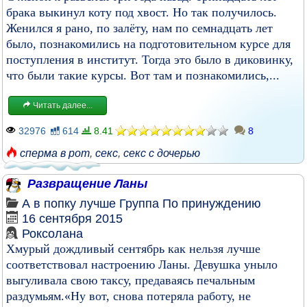
брака выкинул коту под хвост. Но так получилось.
Женился я рано, по залёту, нам по семнадцать лет
было, познакомились на подготовительном курсе для
поступления в институт. Тогда это было в диковинку,
что были такие курсы. Вот там и познакомились,...
Читать далее...
32976
614
8.41
8
сперма в рот
,
секс
,
секс с дочерью
Развращение Ланы
А в попку лучше
Группа
По принуждению
16 сентября 2015
Роксоланa
Хмурый дождливый сентябрь как нельзя лучше
соответствовал настроению Ланы. Девушка уныло
выгуливала свою таксу, предаваясь печальным
раздумьям.«Ну вот, снова потеряла работу, не