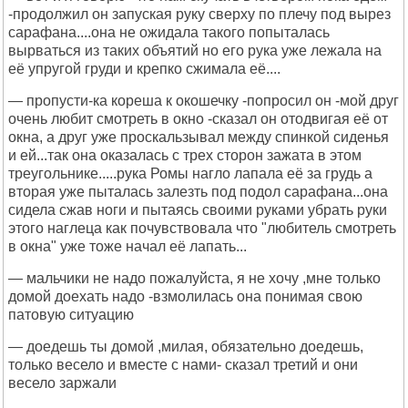
-продолжил он запуская руку сверху по плечу под вырез
сарафана....она не ожидала такого попыталась
вырваться из таких объятий но его рука уже лежала на
её упругой груди и крепко сжимала её....
— пропусти-ка кореша к окошечку -попросил он -мой друг
очень любит смотреть в окно -сказал он отодвигая её от
окна, а друг уже проскальзывал между спинкой сиденья
и ей...так она оказалась с трех сторон зажата в этом
треугольнике.....рука Ромы нагло лапала её за грудь а
вторая уже пыталась залезть под подол сарафана...она
сидела сжав ноги и пытаясь своими руками убрать руки
этого наглеца как почувствовала что "любитель смотреть
в окна" уже тоже начал её лапать...
— мальчики не надо пожалуйста, я не хочу ,мне только
домой доехать надо -взмолилась она понимая свою
патовую ситуацию
— доедешь ты домой ,милая, обязательно доедешь,
только весело и вместе с нами- сказал третий и они
весело заржали