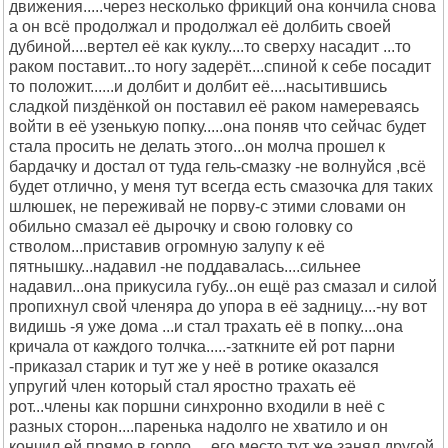
движения.....через несколько фрикций она кончила снова
а он всё продолжал и продолжал её долбить своей
дубиной....вертел её как куклу....то сверху насадит ...то
раком поставит...то ногу задерёт....спиной к себе посадит
то положит......и долбит и долбит её....насытившись
сладкой пиздёнкой он поставил её раком намереваясь
войти в её узенькую попку.....она поняв что сейчас будет
стала просить не делать этого...он молча прошел к
бардачку и достал от туда гель-смазку -не волнуйся ,всё
будет отлично, у меня тут всегда есть смазочка для таких
шлюшек, не переживай не порву-с этими словами он
обильно смазал её дырочку и свою головку со
стволом...приставив огромную залупу к её
пятнышку...надавил -не поддавалась....сильнее
надавил...она прикусила губу...он ещё раз смазал и силой
пропихнул свой членяра до упора в её задницу....-ну вот
видишь -я уже дома ...и стал трахать её в попку....она
кричала от каждого толчка.....-заткните ей рот парни
-приказал старик и тут же у неё в ротике оказался
упругий член который стал яростно трахать её
рот...члены как поршни синхронно входили в неё с
разных сторон....паренька надолго не хватило и он
кончил ей прямо в горло.....его место тут же занял другой