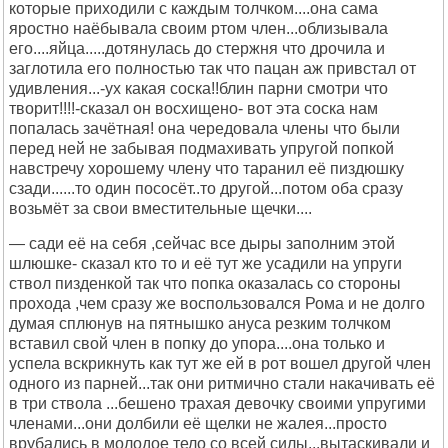
которые приходили с каждым толчком....она сама
яростно наёбывала своим ртом член...облизывала
его....яйца.....дотянулась до стержня что дрочила и
заглотила его полностью так что пацан аж привстал от
удивления...-ух какая соска!!блин парни смотри что
творит!!!!-сказал он восхищено- вот эта соска нам
попалась зачётная! она чередовала члены что были
перед ней не забывая подмахивать упругой попкой
навстречу хорошему члену что таранил её пиздюшку
сзади......то один пососёт..то другой...потом оба сразу
возьмёт за свои вместительные щечки....
— сади её на себя ,сейчас все дыры заполним этой
шлюшке- сказал кто то и её тут же усадили на упруги
ствол пизденкой так что попка оказалась со стороны
прохода ,чем сразу же воспользовался Рома и не долго
думая сплюнув на пятнышко ануса резким толчком
вставил свой член в попку до упора....она только и
успела вскрикнуть как тут же ей в рот вошел другой член
одного из парней...так они ритмично стали накачивать её
в три ствола ...бешено трахая девочку своими упругими
членами...они долбили её щелки не жалея...просто
врубались в молодое тело со всей силы...вытаскивали и