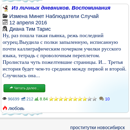
Из личных дневников. Воспоминания
Измена
Минет
Наблюдатели
Случай
12 апреля 2016
Диана Тим Тарис
Ну, раз пошла такая пьянка, режь последний
огурец.Выудила с полки запыленную, исписанную
почти каллиграфическим почерком училки русского
языка, тетрадь с проволочным переплетом.
Пролистала чуть пожелтевшие страницы. И... Третья
история будет чем-то средним между первой и второй.
Случилась она...
Читать далее...
96699
212
8.84
10
любовь
проститутки новосибирск