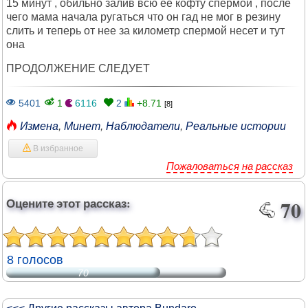
15 минут , обильно залив всю ее кофту спермой , после
чего мама начала ругаться что он гад не мог в резину
слить и теперь от нее за километр спермой несет и тут
она
ПРОДОЛЖЕНИЕ СЛЕДУЕТ
5401
1
6116
2
+8.71
[8]
Измена
,
Минет
,
Наблюдатели
,
Реальные истории
В избранное
Пожаловаться на рассказ
Оцените этот рассказ:
70
8 голосов
70