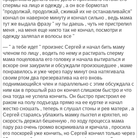
спермы на лицо и одежду , а он все бормотал
"продолжай, продолжай, сжимай их не останавливайся"
кончал он наверное минуту и кончал сильно , ведь мама
тут же выдала фразу " ну ты даешь , чуть не пристрелил
меня , на меня еще никто так не кончал, посмотри и
одежду заляпал и волосы все "
— " а тебе идет " произнес Сергей и начал бить маму
членом по лицу , водить по нему и растирать сперму
мама поцеловала его головку и начала вытираться и
вскоре они закурили и обсуждали произошедшее , маме
понравилось и уже через пару минут она натягивала
своим ртом два презерватива на его вновь
поднимающийся член и параллельно с этим обсуждала с
ним как в прошлый раз он кончил слишком быстро и что
она тогда не успела кончить. Он быстро пристроил ее
раком на полу подъезда прямо на ее куртке и начал
жестко сношать , теперь я слушал стоны и рев матери , а
Сергей стараясь ублажить мамку пыхтел и кряхтел, но
скорость держал бешенную , по ходу процесса мама
пару раз очень громко вскрикивала и кричала , просила
его поскорей уже кончить, но Сергей кончил только через