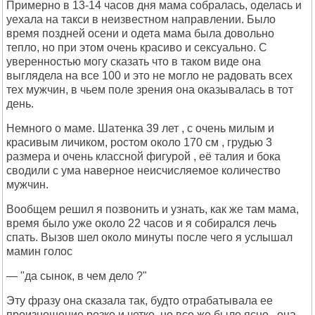
Примерно в 13-14 часов дня мама собралась, оделась и
уехала на такси в неизвестном направлении. Было
время поздней осени и одета мама была довольно
тепло, но при этом очень красиво и сексуально. С
уверенностью могу сказать что в таком виде она
выглядела на все 100 и это не могло не радовать всех
тех мужчин, в чьем поле зрения она оказывалась в тот
день.
Немного о маме. Шатенка 39 лет , с очень милым и
красивым личиком, ростом около 170 см , грудью 3
размера и очень классной фигурой , её талия и бока
сводили с ума наверное неисчисляемое количество
мужчин.
Вообщем решил я позвонить и узнать, как же там мама,
время было уже около 22 часов и я собирался лечь
спать. Вызов шел около минуты после чего я услышал
мамин голос
— "да сынок, в чем дело ?"
Эту фразу она сказала так, будто отрабатывала ее
произношение резко и четко, но все же было ясно , она