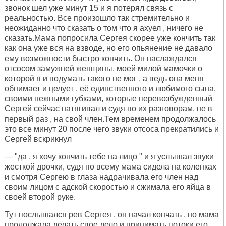
звонок шел уже минут 15 и я потерял связь с
реальностью. Все произошло так стремительно и
неожиданно что сказать о том что я ахуел , ничего не
сказать.Мама попросила Сергея скорее уже кончить так
как она уже вся на взводе, но его опьянение не давало
ему возможности быстро кончить. Он наслаждался
отсосом замужней женщины, моей милой мамочки о
которой я и подумать такого не мог , а ведь она меня
обнимает и целует , её единственного и любимого сына,
своими нежными губками, которые перевозбужденный
Сергей сейчас натягивал и судя по их разговорам, не в
первый раз , на свой член.Тем временем продолжалось
это все минут 20 после чего звуки отсоса прекратились и
Сергей вскрикнул
— "да , я хочу кончить тебе на лицо " и я услышал звуки
жесткой дрочки, судя по всему мама сидела на коленках
и смотря Сергею в глаза надрачивала его член над
своим лицом с адской скоростью и сжимала его яйца в
своей второй руке.
Тут послышался рев Сергея , он начал кончать , но мама
продолжала делать свое дело и принимать потоки его