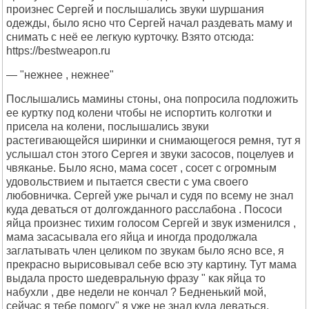
произнес Сергей и послышались звуки шуршания
одежды, было ясно что Сергей начал раздевать маму и
снимать с неё ее легкую курточку. Взято отсюда:
https://bestweapon.ru
— "нежнее , нежнее"
Послышались мамины стоны, она попросила подложить
ее куртку под колени чтобы не испортить колготки и
присела на колени, послышались звуки
растегивающейся ширинки и снимающегося ремня, тут я
услышал стон этого Сергея и звуки засосов, поцелуев и
чвяканье. Было ясно, мама сосет , сосет с огромным
удовольствием и пытается свести с ума своего
любовничка. Сергей уже рычал и судя по всему не знал
куда деваться от долгожданного расслабона . Пососи
яйца произнес тихим голосом Сергей и звук изменился ,
мама засасывала его яйца и иногда продолжала
заглатывать член целиком по звукам было ясно все, я
прекрасно вырисовывал себе всю эту картину. Тут мама
выдала просто шедевральную фразу " как яйца то
набухли , две недели не кончал ? Бедненький мой,
сейчас я тебе помогу" я уже не знал куда деваться,