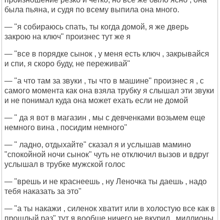
была пьяна, и судя по всему выпила она много.
— "я собираюсь спать, ты когда домой, я же дверь
закрою на ключ" произнес тут же я
— "все в порядке сынок , у меня есть ключ , закрывайся
и спи, я скоро буду, не переживай"
— "а что там за звуки , ты что в машине" произнес я , с
самого момента как она взяла трубку я слышал эти звуки
и не понимал куда она может ехать если не домой
— " да я вот в магазин , мы с девченками возьмем еще
немного вина , посидим немного"
— " ладно, отдыхайте" сказал я и услышав мамино
"спокойной ночи сынок" чуть не отключил вызов и вдруг
услышал в трубке мужской голос
— "врешь и не краснеешь , ну Леночка ты даешь , надо
тебя наказать за это"
— "а ты накажи , силенок хватит или в холостую все как в
прошлый раз" тут я вообще ничего не вкурил , миллионы