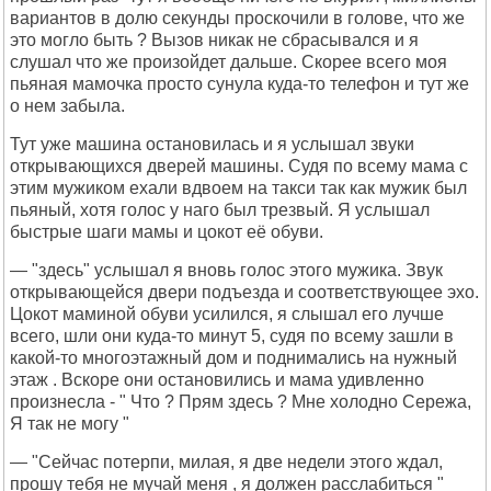
вариантов в долю секунды проскочили в голове, что же
это могло быть ? Вызов никак не сбрасывался и я
слушал что же произойдет дальше. Скорее всего моя
пьяная мамочка просто сунула куда-то телефон и тут же
о нем забыла.
Тут уже машина остановилась и я услышал звуки
открывающихся дверей машины. Судя по всему мама с
этим мужиком ехали вдвоем на такси так как мужик был
пьяный, хотя голос у наго был трезвый. Я услышал
быстрые шаги мамы и цокот её обуви.
— "здесь" услышал я вновь голос этого мужика. Звук
открывающейся двери подъезда и соответствующее эхо.
Цокот маминой обуви усилился, я слышал его лучше
всего, шли они куда-то минут 5, судя по всему зашли в
какой-то многоэтажный дом и поднимались на нужный
этаж . Вскоре они остановились и мама удивленно
произнесла - " Что ? Прям здесь ? Мне холодно Сережа,
Я так не могу "
— "Сейчас потерпи, милая, я две недели этого ждал,
прошу тебя не мучай меня , я должен расслабиться "