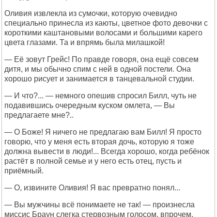
Оливия извлекла из сумочки, которую очевидно
специально принесла из каюты, цветное фото девочки с
короткими каштановыми волосами и большими карего
цвета глазами. Та и впрямь была милашкой!
— Её зовут Грейс! По правде говоря, она ещё совсем
дитя, и мы обычно спим с ней в одной постели. Она
хорошо рисует и занимается в танцевальной студии.
— И что?... — немного опешив спросил Билл, чуть не
подавившись очередным куском омлета, — Вы
предлагаете мне?..
— О Боже! Я ничего не предлагаю вам Билл! Я просто
говорю, что у меня есть вторая дочь, которую я тоже
должна вывести в люди!... Всегда хорошо, когда ребёнок
растёт в полной семье и у него есть отец, пусть и
приёмный.
— О, извините Оливия! Я вас превратно понял...
— Вы мужчины всё понимаете не так! — произнесла
миссис Браун слегка стервозным голосом, впрочем,