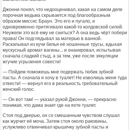
Джонни понял, что недооценивал, какая на самом деле
порочная ведьма скрывается под благообразным
образом миссис Браун. Это его и пугало, и
одновременно притягивало какой-то колдовской силой.
Неужели это всё ему не сниться? А она ведь чёрт побери
права! Он подглядывал за матерью в ванной.
Раскапывал из кучи белья её ношенные трусы, вдыхая
мускусный аромат вагины... и онанировал, испытывая
сначала сладкий стыд, а за тем, уже после эякуляции
жгучие угрызения совести!
— Пойдем поможешь мне подержать тюбик зубной
пасты. А сначала я хочу в туалет! Не изволишь меня туда
отвести! — вернул его в реальность требовательный
женский голос.
— Он вот там! — указал рукой Джонни, — прекрасно
понимая, что дама знает где на яхте туалет.
Стоя под дверью, он со смешанным чувством слушал
как журчит её моча. Затем стоя около раковины,
услужливо отвинчивал крышечку зубной пасты и