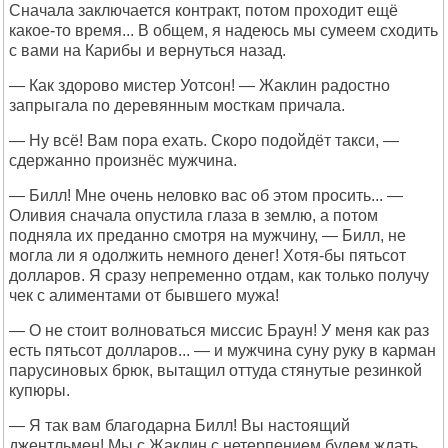
Сначала заключается контракт, потом проходит ещё
какое-то время... В общем, я надеюсь мы сумеем сходить
с вами на Карибы и вернуться назад.
— Как здорово мистер Уотсон! — Жаклин радостно
запрыгала по деревянным мосткам причала.
— Ну всё! Вам пора ехать. Скоро подойдёт такси, —
сдержанно произнёс мужчина.
— Билл! Мне очень неловко вас об этом просить... —
Оливия сначала опустила глаза в землю, а потом
подняла их преданно смотря на мужчину, — Билл, не
могла ли я одолжить немного денег! Хотя-бы пятьсот
долларов. Я сразу непременно отдам, как только получу
чек с алиментами от бывшего мужа!
— О не стоит волноваться миссис Браун! У меня как раз
есть пятьсот долларов... — и мужчина суну руку в карман
парусиновых брюк, вытащил оттуда стянутые резинкой
купюры.
— Я так вам благодарна Билл! Вы настоящий
джентльмен! Мы с Жаклин с нетерпением будем ждать