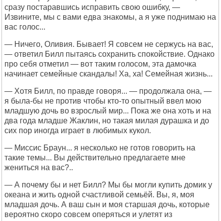
сразу постаравшись исправить свою ошибку, —
Извините, мы с вами едва знакомы, а я уже поднимаю на
вас голос...
— Ничего, Оливия. Бывает! Я совсем не сержусь на вас,
— ответил Билл пытаясь сохранить спокойствие. Однако
про себя отметил — вот таким голосом, эта дамочка
начинает семейные скандалы! Ха, ха! Семейная жизнь...
— Хотя Билл, по правде говоря... — продолжала она, —
я была-бы не против чтобы кто-то опытный ввел мою
младшую дочь во взрослый мир... Пока же она хоть и на
два года младше Жаклин, но такая милая дурашка и до
сих пор иногда играет в любимых кукол.
— Миссис Браун... я несколько не готов говорить на
такие темы... Вы действительно предлагаете мне
жениться на вас?..
— А почему бы и нет Билл? Мы бы могли купить домик у
океана и жить одной счастливой семьёй. Вы, я, моя
младшая дочь. А ваш сын и моя старшая дочь, которые
вероятно скоро совсем оперяться и улетят из