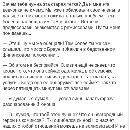
Зачем тебе нужна эта старая тётка? Да и мне эта
девчонка не к чему. Мы уже побаловали свои члены, а
дальше от них можно ожидать только проблем. Тем
более я наобещал им там всякого... Встречи с
продюсерами, знакомство с режиссерами. Ну ты меня
понимаешь...
— Отец! Ну мы же обещали! Тем более ты же сам
слышал, что миссис Браун и Жаклин в бедственном
финансовом положении...
— Об этом не беспокойся. Оливия ещё не знает, что
кроме того, что она сейчас одолжила, в её сумочке
появилась лишняя тысяча долларов. Так сказать, за
услуги... Когда она её обнаружит, всё поймёт. Так что
через пятнадцать минут мы отчаливаем.
— Я думал... я думал... — успел лишь начать фразу
разочарованный юноша.
— Ты думал, что твой отец лучше? Что он благородный
герой из комиксов?! Ты ошибался сынок! Но насчёт
наших с тобой отношений можешь не волноваться! И не