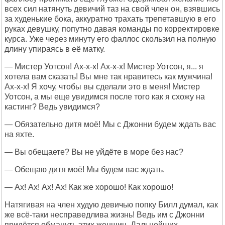
всех сил натянуть девичий таз на свой член он, взявшись
за худенькие бока, аккуратно трахать трепетавшую в его
руках девушку, попутно давая команды по корректировке
курса. Уже через минуту его фаллос скользил на полную
длину упираясь в её матку.
— Мистер Уотсон! Ах-х-х! Ах-х-х! Мистер Уотсон, я... я
хотела вам сказать! Вы мне так нравитесь как мужчина!
Ах-х-х! Я хочу, чтобы вы сделали это в меня! Мистер
Уотсон, а мы еще увидимся после того как я схожу на
кастинг? Ведь увидимся?
— Обязательно дитя моё! Мы с Джонни будем ждать вас
на яхте.
— Вы обещаете? Вы не уйдёте в море без нас?
— Обещаю дитя моё! Мы будем вас ждать.
— Ах! Ах! Ах! Ах! Как же хорошо! Как хорошо!
Натягивая на член худую девичью попку Билл думал, как
же всё-таки несправедлива жизнь! Ведь им с Джонни
придётся обмануть этих женщин. Дальнейших