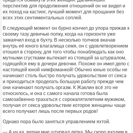
перспектив для продолжения отношений он не видел и
их поход на кастинг, лучший момент для прощания без
всех этих сентиментальных соплей.
В следующий момент он бурно кончил до упора прижав к
своему тазу девичью попку, когда на горизонте уже
замаячил вход в бухту. В несколько толчков вкачав
внутрь её юного влагалища семя, он с удовлетворением
отошел в сторону, для того чтобы понаблюдать как оно
мутными сгустками вытекает из стоящей за штурвалом,
годящейся ему в дочери девочки. Похоже он имел дело с
настоящей юной нимфоманкой! Обычно юные особы не
начинают столь быстро получать удовольствие от секса
и приходиться проделать большую работу прежде чем
они начинают получать оргазм. К Жаклин всё это не
относилось, и она с самого начала готова была
самозабвенно трахаться с сорокапятилетним мужиком,
получая от секса удовольствие которое женщины чаще
всего получают лишь после первых родов!
Однако пора было заняться управлением яхтой.
— А ну ка, верни мне штурвал детка. Мы скоро входим в