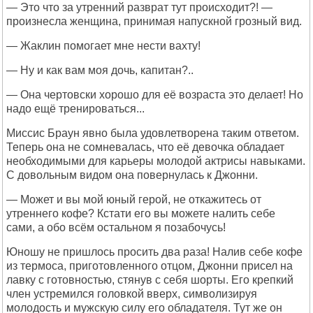
— Это что за утренний разврат тут происходит?! —
произнесла женщина, принимая напускной грозный вид.
— Жаклин помогает мне нести вахту!
— Ну и как вам моя дочь, капитан?..
— Она чертовски хорошо для её возраста это делает! Но
надо ещё тренироваться...
Миссис Браун явно была удовлетворена таким ответом.
Теперь она не сомневалась, что её девочка обладает
необходимыми для карьеры молодой актрисы навыками.
С довольным видом она повернулась к Джонни.
— Может и вы мой юный герой, не откажитесь от
утреннего кофе? Кстати его вы можете налить себе
сами, а обо всём остальном я позабочусь!
Юношу не пришлось просить два раза! Налив себе кофе
из термоса, приготовленного отцом, Джонни присел на
лавку с готовностью, стянув с себя шорты. Его крепкий
член устремился головкой вверх, символизируя
молодость и мужскую силу его обладателя. Тут же он