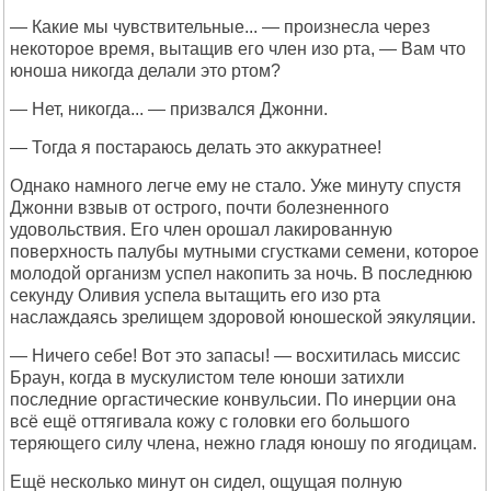
— Какие мы чувствительные... — произнесла через
некоторое время, вытащив его член изо рта, — Вам что
юноша никогда делали это ртом?
— Нет, никогда... — призвался Джонни.
— Тогда я постараюсь делать это аккуратнее!
Однако намного легче ему не стало. Уже минуту спустя
Джонни взвыв от острого, почти болезненного
удовольствия. Его член орошал лакированную
поверхность палубы мутными сгустками семени, которое
молодой организм успел накопить за ночь. В последнюю
секунду Оливия успела вытащить его изо рта
наслаждаясь зрелищем здоровой юношеской эякуляции.
— Ничего себе! Вот это запасы! — восхитилась миссис
Браун, когда в мускулистом теле юноши затихли
последние оргастические конвульсии. По инерции она
всё ещё оттягивала кожу с головки его большого
теряющего силу члена, нежно гладя юношу по ягодицам.
Ещё несколько минут он сидел, ощущая полную