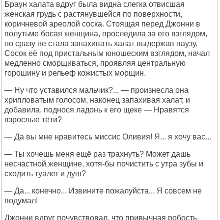
Браун халата вдруг была видна слегка отвисшая
женская грудь с растянувшейся по поверхности,
коричневой ареолой соска. Стоящая перед Джонни в
полутьме босая женщина, проследила за его взглядом,
но сразу не стала запахивать халат выдержав паузу.
Сосок её под пристальным юношеским взглядом, начал
медленно сморщиваться, проявляя центральную
горошину и рельеф кожистых морщин.
— Ну что уставился мальчик?... — произнесла она
хрипловатым голосом, наконец запахивая халат, и
добавила, поднося ладонь к его щеке — Нравятся
взрослые тёти?
— Да вы мне нравитесь миссис Оливия! Я... я хочу вас...
— Ты хочешь меня ещё раз трахнуть? Может дашь
несчастной женщине, хотя-бы почистить с утра зубы и
сходить туалет и душ?
— Да... конечно... Извините пожалуйста... Я совсем не
подумал!
Джонни вдруг почувствовал, что привычная робость