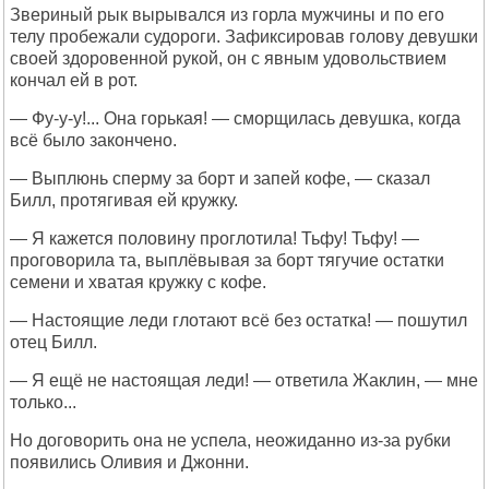
Звериный рык вырывался из горла мужчины и по его
телу пробежали судороги. Зафиксировав голову девушки
своей здоровенной рукой, он с явным удовольствием
кончал ей в рот.
— Фу-у-у!... Она горькая! — сморщилась девушка, когда
всё было закончено.
— Выплюнь сперму за борт и запей кофе, — сказал
Билл, протягивая ей кружку.
— Я кажется половину проглотила! Тьфу! Тьфу! —
проговорила та, выплёвывая за борт тягучие остатки
семени и хватая кружку с кофе.
— Настоящие леди глотают всё без остатка! — пошутил
отец Билл.
— Я ещё не настоящая леди! — ответила Жаклин, — мне
только...
Но договорить она не успела, неожиданно из-за рубки
появились Оливия и Джонни.