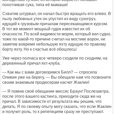
похотливая сука, типа её мамаши!
Схватив штурвал, он начал быстро вращать его влево. В
пылу любовных утех он упустил из виду сухогруз,
идущий к грузовым причалам пересекающимся курсом.
В тот же момент мощный гудок известил их об
опасности. По всей видимости моряк, который вел судно,
тоже по какой-то причине считал на мостике ворон, не
заметив вовремя небольшую яхту идущую по правому
борту яхту. Но к счастью всё обошлось!
Уже через полчаса все четверо сходили по сходням, на
деревянный причал яхт-клуба.
— Как мы с вами договоримся Билл? — спросила
Оливия уже на берегу, — Вы обещали нам что позвоните
своим знакомым продюсерам насчет Жаклин!
— Я помню своё обещание миссис Браун! Послезавтра,
после этого вашего кастинга, приходите сюда же на
причал. В зависимости от результата мы решим, что
делать. Я по своему опыту могу сказать, что если Жаклин
и получит роль, то к репетициям сразу не преступают.