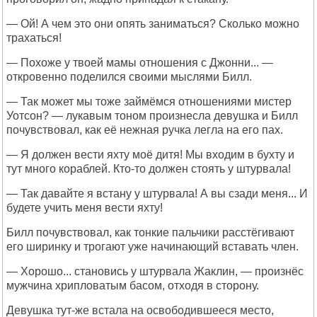
— Ой! А чем это они опять заниматься? Сколько можно
трахаться!
— Похоже у твоей мамы отношения с Джонни... —
откровенно поделился своими мыслями Билл.
— Так может мы тоже займёмся отношениями мистер
Уотсон? — лукавым тоном произнесла девушка и Билл
почувствовал, как её нежная ручка легла на его пах.
— Я должен вести яхту моё дитя! Мы входим в бухту и
тут много кораблей. Кто-то должен стоять у штурвала!
— Так давайте я встану у штурвала! А вы сзади меня... И
будете учить меня вести яхту!
Билл почувствовал, как тонкие пальчики расстёгивают
его ширинку и трогают уже начинающий вставать член.
— Хорошо... становись у штурвала Жаклин, — произнёс
мужчина хрипловатым басом, отходя в сторону.
Девушка тут-же встала на освободившееся место,