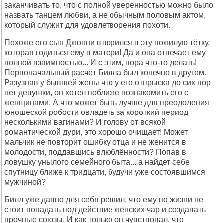
заканчивать то, что с полной уверенностью можно было
назвать танцем любви, а не обычным половым актом,
который служит для удовлетворения похоти.
Похоже его сын Джонни втюрился в эту пожилую тётку,
которая годиться ему в матери! Да и она отвечает ему
полной взаимностью... И с этим, пора что-то делать!
Первоначальный расчёт Билла был конечно в другом.
Разузнав у бывшей жены что у его отпрыска до сих пор
нет девушки, он хотел поближе познакомить его с
женщинами. А что может быть лучше для преодоления
юношеской робости овладеть за короткий период
несколькими вагинами? И голову от всякой
романтической дури, это хорошо очищает! Может
мальчик не повторит ошибку отца и не женится в
молодости, поддавшись влюблённости? Попав в
ловушку унылого семейного быта... а найдет себе
спутницу ближе к тридцати, будучи уже состоявшимся
мужчиной?
Билл уже давно для себя решил, что ему по жизни не
стоит попадать под действие женских чар и создавать
прочные союзы. И как только он чувствовал, что