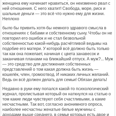
женщина ему начинает нравиться, он неизменно рвал с
ней отношения. С него хватит! Свобода, море, риск и
шальные деньги — это всё что нужно ему для жизни.
Неплохо
было бы привить хотя-бы немного здравого смысла в
отношениях с бабами и собственному сыну. Чтобы он не
повторил его ошибок и не стал безвольной
собственностью какой-нибудь расчётливой ведьмы на
подобие его матери. У которой всё должно быть только
так как она пожелает, начиная с цвета занавесок и
заканчивая планами на ближайший отпуск. А муж?... Муж
— это средство для достижения собственных
представлений о том какая должна быть жизнь —
кошелёк, член, громоотвод. И никаких личных желаний.
Ведь он всё должен делать для семьи! Обязан делать!
Недавно в руки ему попался какой-то психологический
журнал, пролистывая который он наткнулся на статью о
том какие люди чувствуют себя счастливыми, а какие
несчастными. Так вот, согласно анонимного опроса,
наиболее несчастны женатые белые мужчины с
доходами выше среднего, в семье которых есть двое и