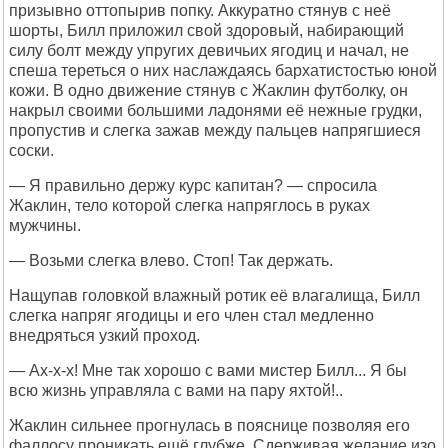
призывно оттопырив попку. Аккуратно стянув с неё
шорты, Билл приложил свой здоровый, набирающий
силу болт между упругих девичьих ягодиц и начал, не
спеша тереться о них наслаждаясь бархатистостью юной
кожи. В одно движение стянув с Жаклин футболку, он
накрыл своими большими ладонями её нежные грудки,
пропустив и слегка зажав между пальцев напрягшиеся
соски.
— Я правильно держу курс капитан? — спросила
Жаклин, тело которой слегка напряглось в руках
мужчины.
— Возьми слегка влево. Стоп! Так держать.
Нащупав головкой влажный ротик её влагалища, Билл
слегка напряг ягодицы и его член стал медленно
внедряться узкий проход.
— Ах-х-х! Мне так хорошо с вами мистер Билл... Я бы
всю жизнь управляла с вами на пару яхтой!..
Жаклин сильнее прогнулась в пояснице позволяя его
фаллосу проникать ещё глубже. Сдерживая желание изо