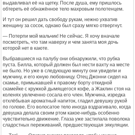
выдавливал её на щетку. После душа, ему пришлось
обтереть её обнажённое тело махровым полотенцем.
И тут он решил дать свободу рукам, нежно ухватив
женщину за сосок, однако был сразу мягко отвергнут.
— Потерпи мой мальчик! Не сейчас. Я хочу вначале
посмотреть, что там наверху и чем занята моя дочь
которой нет в каюте.
Выбравшиеся на палубу они обнаружили, что рубка
пуста. Билла, который должен был нести вахту на месте
не было. Но уже в следующую минуту они увидели и
мужчину, и его юную любовницу. Отец Джонни сидел на
скамье, примыкавшей к правому борту откидной
скамейке с кружкой дымящегося кофе, а Жаклин стоя на
коленях увлеченно сосала его член. Мужчина, изредка
отхлёбывая ароматный напиток, гладил девушку рукой
по голове. Его волосатое тело иногда вздрагивало, когда
девушка делала своим ртом какое-нибудь особенно
чувствительно движение. Глаза уже застилала поволока
сладостных переживаний, предшествующая эякуляции.