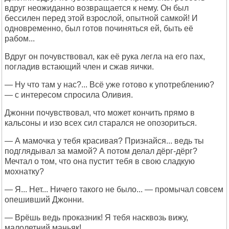
вдруг неожиданно возвращается к нему. Он был
бессилен перед этой взрослой, опытной самкой! И
одновременно, был готов починяться ей, быть её
рабом...
Вдруг он почувствовал, как её рука легла на его пах,
погладив встающий член и сжав яички.
— Ну что там у нас?... Всё уже готово к употреблению?
— с интересом спросила Оливия.
Джонни почувствовал, что может кончить прямо в
кальсоны и изо всех сил старался не опозориться.
— А мамочка у тебя красивая? Признайся... ведь ты
подглядывал за мамой? А потом делал дёрг-дёрг?
Мечтал о том, что она пустит тебя в свою сладкую
мохнатку?
— Я... Нет... Ничего такого не было... — промычал совсем
опешивший Джонни.
— Врёшь ведь проказник! Я тебя насквозь вижу,
малолетний маньяк!