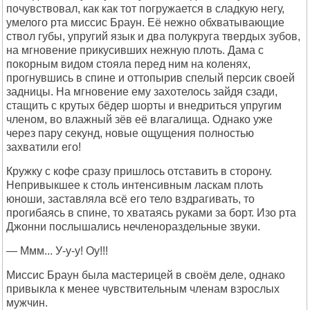
почувствовал, как как тот погружается в сладкую негу,
умелого рта миссис Браун. Её нежно обхватывающие
ствол губы, упругий язык и два полукруга твердых зубов,
на мгновение прикусивших нежную плоть. Дама с
покорным видом стояла перед ним на коленях,
прогнувшись в спине и оттопырив спелый персик своей
задницы. На мгновение ему захотелось зайдя сзади,
стащить с крутых бёдер шорты и внедриться упругим
членом, во влажный зёв её влагалища. Однако уже
через пару секунд, новые ощущения полностью
захватили его!
Кружку с кофе сразу пришлось отставить в сторону.
Непривыкшее к столь интенсивным ласкам плоть
юноши, заставляла всё его тело вздрагивать, то
прогибаясь в спине, то хватаясь руками за борт. Изо рта
Джонни послышались нечленораздельные звуки.
— Ммм... У-у-у! Оу!!!
Миссис Браун была мастерицей в своём деле, однако
привыкла к менее чувствительным членам взрослых
мужчин.