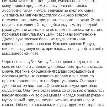
связываться с этой женщиной, буквально через пять
минут прямо пред ним, на носу яхты появилась
абсолютно голая нимфа, ведущая за руку его сына.
Улёгшись на мягкую подстилку, они безо всякого
стеснения занялись предварительными ласками. Жарко
целуясь с женщиной, годящейся ему в матери, одной
рукой Джонни скользил по её влажной волосатой вагине,
проникая вовнутрь пальцами. рассказы эротические
Другая рука тискала большие груди, оттягивая
коричневые ареолы сосков. Наконец миссис Браун,
широко раздвинув ноги, пригласила юношу войти в неё в
миссионерской позе.
Через стекло рубки Биллу было хорошо видно, как его
сын, не спеша и с явным удовольствием трахает миссис
Браун. Крепкие юношеские ягодицы сокращались в
сложном ритме, то смещаясь вправо или в лево, то
приостанавливаясь, то наоборот укоряясь. Очевидно
Джонни хотел доставить Оливии максимум приятных
ощущений. Она тоже отдавалась со страстью отдавалась
юному любовнику, то обхватывая и гладя обеими руками
мускулистый торс, то предаваясь жарким поцелуям
взасос. Оба явно наслаждались друг другом не торопясь