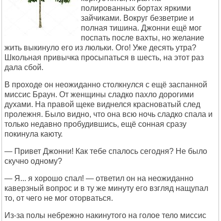
полированных бортах яркими
зайчиками. Вокруг безветрие и
полная тишина. Джонни ещё мог
поспать после вахты, но желание
жить выкинуло его из люльки. Ого! Уже десять утра?
Школьная привычка просыпаться в шесть, на этот раз
дала сбой.
В проходе он неожиданно столкнулся с ещё заспанной
миссис Браун. От женщины сладко пахло дорогими
духами. На правой щеке виднелся красноватый след
пролежня. Было видно, что она всю ночь сладко спала и
только недавно пробудившись, ещё сонная сразу
покинула каюту.
— Привет Джонни! Как тебе спалось сегодня? Не было
скучно одному?
— Я... я хорошо спал! — ответил он на неожиданно
каверзный вопрос и в ту же минуту его взгляд нащупал
то, от чего не мог оторваться.
Из-за полы небрежно накинутого на голое тело миссис