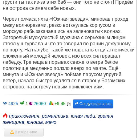
грусти ты так из-за этих баб — они того не стоят! Придём
на острова снимем себе новых.
Через полчаса яхта «Южная звезда», миновав проход
межу волнорезами, резко воткнулась корпусом в
морскую рябь закачавшись на зеленоватых волнах.
Загорелый мускулистый мужчина с серьёзным лицом
стоял у штурвала и что-то говорил по рации дежурному
по порту. На палубе, такой же под стать отцу, атлетически
сложенный молодой человек, изо всех сил вращал
лебёдку. Трепеща в порывах свежего ветра белое
полотнище медленно ползло вверх по мачте. Ещё
минута и «Южная звезда» поймав парусом упругий
ветер, начала быстро удаляться в сторону Багамских
островов, на встречу новым приключениям.
4925
1
26060
+9.45
Следующая часть
[9]
приключения
,
романтика
,
юная леди
,
зрелая
женщина
,
юноша
,
мачо
В избранное