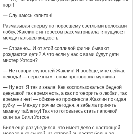
порт!
— Слушаюсь капитан!
Размазывая сперму по поросшему светлыми волосами
лобку, Жаклин с интересом рассматривала тянущуюся
между пальцев жидкость.
— Странно... И от этой сопливой фигни бывают
рождаются дети? А что если у нас с вами будут дети
мистер Уотсон?
— Не говори глупостей Жаклин! И вообще, мне сейчас
некогда! — серьёзным тоном проговорил мужчина.
— Ну вот! Я так и знала! Как воспользоваться бедной
девушкой так время есть, а как поговорить о любви, так
времени нет! — обиженно произнесла Жаклин покидая
рубку, — Между прочим сегодня, я забыла принять
мамину таблетку! Так что готовьтесь стать папочкой
капитан Билл Уотсон!
Билл ещё раз убедился, что имеет дело с настоящей
молоденько сучкой, из которой вырастет большая