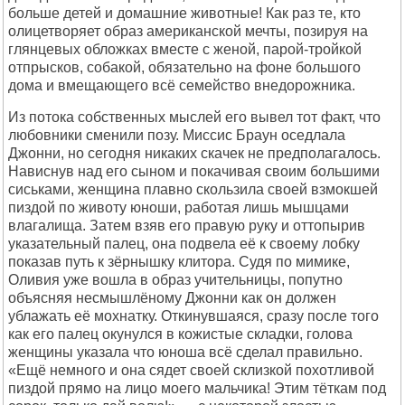
больше детей и домашние животные! Как раз те, кто
олицетворяет образ американской мечты, позируя на
глянцевых обложках вместе с женой, парой-тройкой
отпрысков, собакой, обязательно на фоне большого
дома и вмещающего всё семейство внедорожника.
Из потока собственных мыслей его вывел тот факт, что
любовники сменили позу. Миссис Браун оседлала
Джонни, но сегодня никаких скачек не предполагалось.
Нависнув над его сыном и покачивая своим большими
сиськами, женщина плавно скользила своей взмокшей
пиздой по животу юноши, работая лишь мышцами
влагалища. Затем взяв его правую руку и оттопырив
указательный палец, она подвела её к своему лобку
показав путь к зёрнышку клитора. Судя по мимике,
Оливия уже вошла в образ учительницы, попутно
объясняя несмышлёному Джонни как он должен
ублажать её мохнатку. Откинувшаяся, сразу после того
как его палец окунулся в кожистые складки, голова
женщины указала что юноша всё сделал правильно.
«Ещё немного и она сядет своей склизкой похотливой
пиздой прямо на лицо моего мальчика! Этим тёткам под