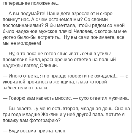
теперешнее положение...
— А вы подумайте! Наши дети взрослеют и скоро
покинут нас. А с чем останемся мы? Со своими
воспоминаниями? Я бы мечтала, чтобы рядом со мной
было надежное мужское плечо! Человек, с которым мне
уютно было-бы встретить... Ну вы сами понимаете, все
мы не молодеем!
— Ну, я-то пока не готов списывать себя в утиль! —
промолвил Билл, красноречиво ответив на полный
надежды взгляд Оливии.
— Иного ответа, я по правде говоря и не ожидала!... — с
укоризной произнесла женщина, глаза которой
заблестели от влаги.
— Говорю вам как есть миссис, — сухо ответил мужчина.
— Вы знаете... у меня есть вторая, младшая дочь. Она на
три года младше Жаклин и у неё другой папа. Хотите я
покажу вам фотографию?
— Буду весьма признателен.