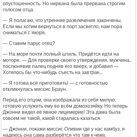
опустошенность. Но нирвана была прервана строгим
голосом отца.
— Я полагаю, что утренние развлечения закончены.
Если мы хотим вернуться в порт засветло, нам пора
сниматься с якоря.
— Ставим парус отец?
— На море почти полный штиль. Придётся идти на
моторе. — Для проверки своего утверждения, мужчина,
послюнявив палец подняв его вверх, и добавил —
Хотелось бы что-нибудь съесть на завтрак...
— Я готова всё приготовить! — с готовностью
откликнулась миссис Браун.
Перед его отцом, она изображала из себя милую,
готовую услужить ему во всём домохозяйку. Но теперь
Джонни видел её явное лицемерие! Эта дама была
совсем не такой, какой старалась казаться.
— Джонни, покажи миссис Оливии где у нас камбуз, я
надеюсь она сама разберётся что там к чему.