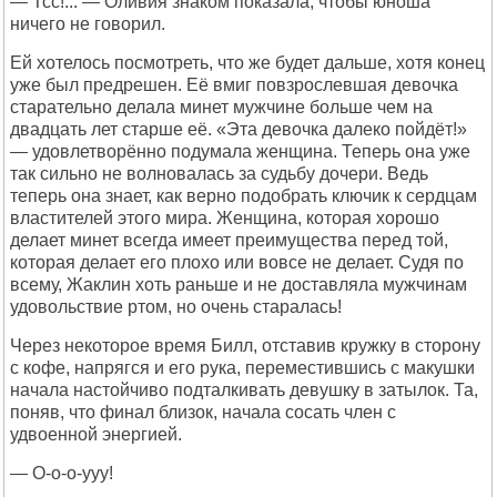
— Тсс!... — Оливия знаком показала, чтобы юноша
ничего не говорил.
Ей хотелось посмотреть, что же будет дальше, хотя конец
уже был предрешен. Её вмиг повзрослевшая девочка
старательно делала минет мужчине больше чем на
двадцать лет старше её. «Эта девочка далеко пойдёт!»
— удовлетворённо подумала женщина. Теперь она уже
так сильно не волновалась за судьбу дочери. Ведь
теперь она знает, как верно подобрать ключик к сердцам
властителей этого мира. Женщина, которая хорошо
делает минет всегда имеет преимущества перед той,
которая делает его плохо или вовсе не делает. Судя по
всему, Жаклин хоть раньше и не доставляла мужчинам
удовольствие ртом, но очень старалась!
Через некоторое время Билл, отставив кружку в сторону
с кофе, напрягся и его рука, переместившись с макушки
начала настойчиво подталкивать девушку в затылок. Та,
поняв, что финал близок, начала сосать член с
удвоенной энергией.
— О-о-о-ууу!