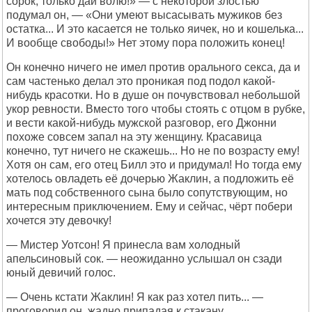
сорок, только дай волю!» — с некоторой злостью
подумал он, — «Они умеют высасывать мужиков без
остатка... И это касается не только яичек, но и кошелька...
И вообще свободы!» Нет этому пора положить конец!
Он конечно ничего не имел против орального секса, да и
сам частенько делал это проникая под подол какой-
нибудь красотки. Но в душе он почувствовал небольшой
укор ревности. Вместо того чтобы стоять с отцом в рубке,
и вести какой-нибудь мужской разговор, его Джонни
похоже совсем запал на эту женщину. Красавица
конечно, тут ничего не скажешь... Но не по возрасту ему!
Хотя он сам, его отец Билл это и придумал! Но тогда ему
хотелось овладеть её дочерью Жаклин, а подложить её
мать под собственного сына было сопутствующим, но
интересным приключением. Ему и сейчас, чёрт побери
хочется эту девочку!
— Мистер Уотсон! Я принесла вам холодный
апельсиновый сок. — неожиданно услышал он сзади
юный девичий голос.
— Очень кстати Жаклин! Я как раз хотел пить... —
проговорил он, жадно припадая к стакану.