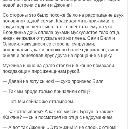
новой встречи с вами и Джонни!
Со стороны это было похоже было на расставание двух
половинок одной семьи. Красивая мать прижимая к
груди подросшего сына, что-то шептала ему на ухо.
Блондинка дочь оплела руками мускулистое тело отца,
никак не желая отпускать его из плена. Сами Билл и
Оливия, кажущиеся со стороны супругами,
попрощались, как и положено более сдержанно, лишь
обняв и поцеловав друг друга на прощание в щёку.
Мужчина и юноша долго стояли и в конце помахали
покидающим пирс женщинам рукой.
— Давай на яхту сынок! — сухо произнес Билл.
— Так мы вроде только причалили отец?
— Нет. Мы сейчас же отплываем.
— Как отплываем? А как же миссис Браун, а как же
Жаклин? — сын посмотрел на отца с недоумением.
— А вот так Джонни... Это жизнь! И не спорь с отцом!