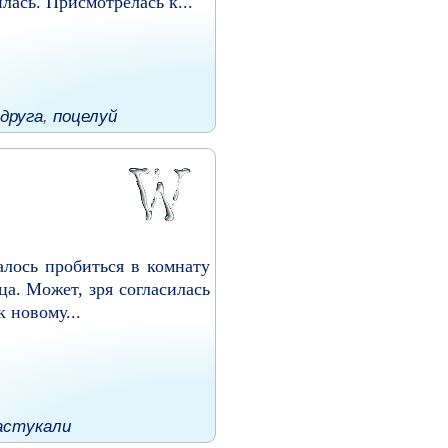
лась. Присмотрелась к...
друга
,
поцелуй
алось пробиться в комнату
а. Может, зря согласилась
 новому...
астукали