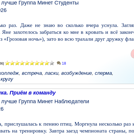
у лучше
Группа
Минет
Студенты
026
лько раз. Даже не знаю во сколько вчера уснула. Заг
 Яне захотелось забраться ко мне в кровать и всё закон
з «Грозовая ночь»), зато во всю трахали друг дружку фла
18
36]
колледж
,
встреча
,
ласки
,
возбуждение
,
сперма
,
 кругу
ка. Приём в команду
у лучше
Группа
Минет
Наблюдатели
26
а, прислушалась к пению птиц. Моргнула несколько раз 
тавать на тренировку. Завтра заезд чемпионата страны, п