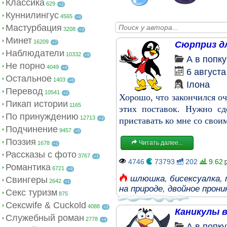
Классика
629
+2
Куннилингус
4565
+4
Мастурбация
3208
+3
Минет
16209
Сюрприз д
+7
Наблюдатели
10332
+9
А в попк
Не порно
4049
+4
6 августа
Остальное
1403
+6
Ілона
Перевод
10541
+2
Хорошо, что закончился оч
Пикап истории
1165
этих поставок. Нужно сд
По принуждению
12713
приставать ко мне со свои
+3
Подчинение
9457
+5
Поэзия
Читать далее...
1678
+1
Рассказы с фото
3767
+1
4746
73793
202
9.62
[
Романтика
6721
+4
шлюшка
,
бисексуалка
,
Свингеры
2642
+1
на природе
,
двойное прони
Секс туризм
875
Сексwife & Cuckold
4088
+3
Каникулы 
Служебный роман
2778
+4
А в попк