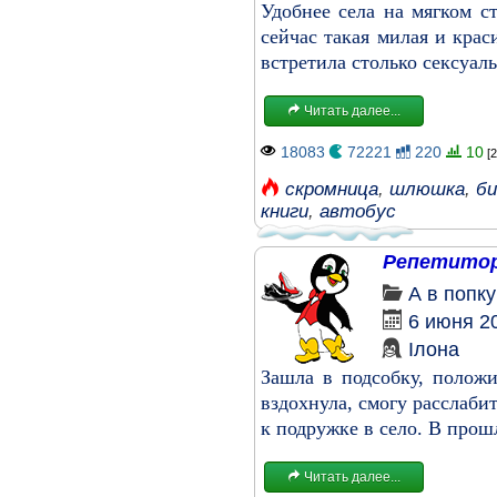
Удобнее села на мягком с
сейчас такая милая и крас
встретила столько сексуаль
Читать далее...
18083
72221
220
10
[2
скромница
,
шлюшка
,
би
книги
,
автобус
Репетито
А в попк
6 июня 2
Ілона
Зашла в подсобку, полож
вздохнула, смогу расслаби
к подружке в село. В прошл
Читать далее...