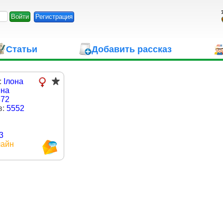
Регистрация
Статьи
Добавить рассказ
:
Ілона
ина
372
в:
5552
3
айн