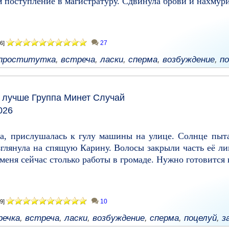
м поступление в магистратуру. Сдвинула брови и нахмури
27
6]
проститутка
,
встреча
,
ласки
,
сперма
,
возбуждение
,
по
у лучше
Группа
Минет
Случай
026
за, прислушалась к гулу машины на улице. Солнце пыт
глянула на спящую Карину. Волосы закрыли часть её лиц
меня сейчас столько работы в громаде. Нужно готовится к
10
9]
речка
,
встреча
,
ласки
,
возбуждение
,
сперма
,
поцелуй
,
з