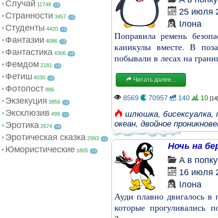
Случай
11748
+6
25 июля 
Странности
3457
+2
Ілона
Студенты
4420
+4
Поправила ремень безопа
Фантазии
4086
+2
каникулы вместе. В поз
Фантастика
4306
+6
побывали в лесах на границ
Фемдом
2181
+3
Фетиш
4030
+2
Читать далее...
Фотопост
886
8569
70957
140
10
[14
Экзекуция
3856
+2
Эксклюзив
шлюшка
,
бисексуалка
,
499
+1
океан
,
двойное проникнове
Эротика
2674
+9
Эротическая сказка
2993
+1
Ночь на бе
Юмористические
1805
+1
А в попк
16 июля 
Ілона
Ауди плавно двигалось в 
которые прогуливались п