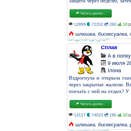
Защита через неделю, зате
Читать далее...
12899
72252
260
10
[2
шлюшка
,
бисексуалка
,
Сплав
А в попк
9 июля 2
Ілона
Вздрогнула и открыла гла
через закрытые жалюзи. Вз
поехать с ней на отдых? У 
Читать далее...
13117
74023
190
10
[1
шлюшка
,
бисексуалка
,