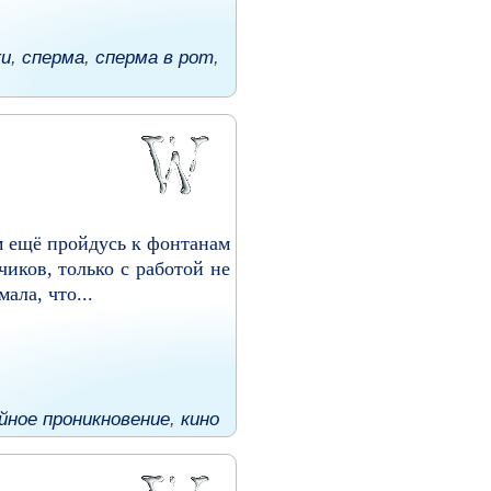
ки
,
сперма
,
сперма в рот
,
м ещё пройдусь к фонтанам
чиков, только с работой не
ала, что...
йное проникновение
,
кино