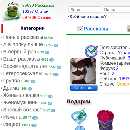
96690 Рассказов
10377 Cтатей
Забыли пароль?
597906 Отзывов
Категории
Рассказы
Новые рассказы
96690
А в попку лучше
14256
+3
Пользователь
В первый раз
Страна:
Укра
6599
+3
Публикаций:
Ваши рассказы
6632
+8
Комментарие
Восемнадцать лет
5382
+7
Форум:
2
Гетеросексуалы
Ранг:
2
10765
+13
Рейтинг:
1693
Группа
16482
+5
Статус:
Оффл
Драма
Статистика
4166
+7
Жена-шлюшка
4947
+4
Подарки
Женомужчины
2604
+2
Зрелый возраст
3522
+7
Измена
15847
+10
Инцест
14881
+11