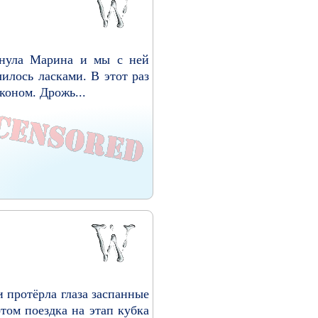
лянула Марина и мы с ней
чилось ласками. В этот раз
коном. Дрожь...
и протёрла глаза заспанные
отом поездка на этап кубка