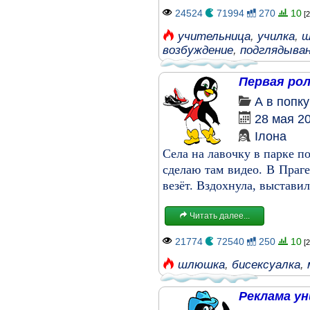
24524
71994
270
10
[2
учительница
,
училка
,
ш
возбуждение
,
подглядыва
Первая ро
А в попк
28 мая 2
Ілона
Села на лавочку в парке п
сделаю там видео. В Праге
везёт. Вздохнула, выставил
Читать далее...
21774
72540
250
10
[2
шлюшка
,
бисексуалка
,
Реклама у