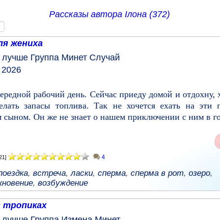
Рассказы автора
Ілона (372)
ля жениха
у лучше
Группа
Минет
Случай
 2026
ередной рабочий день. Сейчас приеду домой и отдохну, 
елать запасы топлива. Так не хочется ехать на эти 
м сыном. Он же не знает о нашем приключении с ним в го
4
21]
поездка
,
встреча
,
ласки
,
сперма
,
сперма в рот
,
озеро
,
кновение
,
возбуждение
в тропиках
у лучше
Группа
Измена
Минет