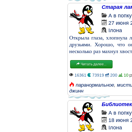
Старая ла
А в попк
27 июня 
Ілона
Открыла глаза, хлопнула 
друзьями. Хорошо, что о
несколько раз махнул хвос
Читать далее...
16361
73919
200
10
[2
паранормальное
,
мисти
джинн
Библиотек
А в попк
18 июня 
Ілона