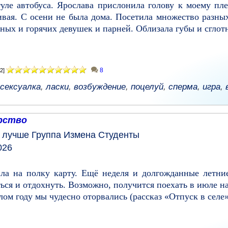
туле автобуса. Ярослава прислонила голову к моему пл
ивая. С осени не была дома. Посетила множество разных
ных и горячих девушек и парней. Облизала губы и сглотн
8
2]
сексуалка
,
ласки
,
возбуждение
,
поцелуй
,
сперма
,
игра
,
рство
у лучше
Группа
Измена
Студенты
026
ила на полку карту. Ещё неделя и долгожданные летни
ться и отдохнуть. Возможно, получится поехать в июле на
ом году мы чудесно оторвались (рассказ «Отпуск в селе»