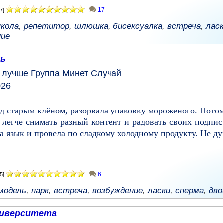
17
7]
кола
,
репетитор
,
шлюшка
,
бисексуалка
,
встреча
,
лас
ние
ль
у лучше
Группа
Минет
Случай
026
од старым клёном, разорвала упаковку мороженого. Пото
 легче снимать разный контент и радовать своих подпис
а язык и провела по сладкому холодному продукту. Не дум
6
5]
модель
,
парк
,
встреча
,
возбуждение
,
ласки
,
сперма
,
дво
ниверситета