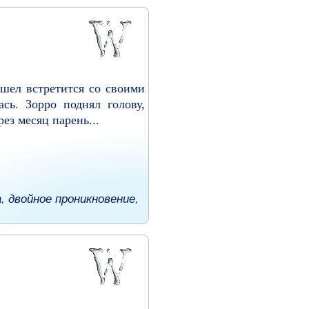
ушел встретится со своими
сь. Зорро поднял голову,
ез месяц парень...
а
,
двойное проникновение
,