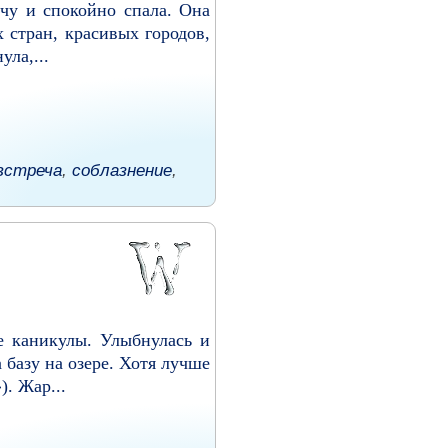
ечу и спокойно спала. Она
 стран, красивых городов,
ула,...
встреча
,
соблазнение
,
е каникулы. Улыбнулась и
 базу на озере. Хотя лучше
). Жар...