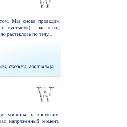
катом. Мы снова проводим
в пустыне»). Года назад
о растеклось по телу....
уга
,
поездка
,
гостиница
,
щие машины, на прохожих,
йчас напряженный момент.