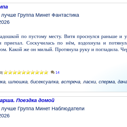
мпа
у лучше
Группа
Минет
Фантастика
2026
ладошкой по пустому месту. Витя проснулся раньше и 
н приехал. Соскучилась по нём, вздохнула и потянула
том. Какой же он милый. Протянула руку и погладила. Чер
14
0]
ка
,
шлюшка
,
бисексуалка
,
встреча
,
ласки
,
сперма
,
дач
арша. Поездка домой
у лучше
Группа
Минет
Наблюдатели
2026