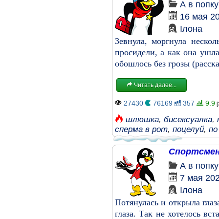
А в попк
16 мая 2
Ілона
Зевнула, моргнула неско
просидели, а как она ушла
обошлось без грозы (расска
Читать далее...
27430
76169
357
9.9
[
шлюшка
,
бисексуалка
,
сперма в рот
,
поцелуй
,
по
Спортсмен
А в попк
7 мая 20
Ілона
Потянулась и открыла глаз
глаза. Так не хотелось вс