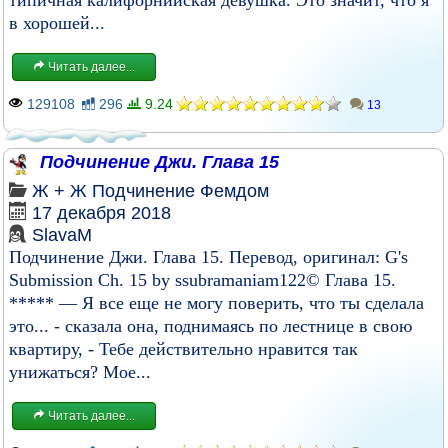
типичная калифорнийская девушка. Это значит, что я
в хорошей...
Читать далее...
129108
296
9.24
13
Подчинение Джи. Глава 15
Ж + Ж
Подчинение
Фемдом
17 декабря 2018
SlavaM
Подчинение Джи. Глава 15. Перевод, оригинал: G's
Submission Ch. 15 by ssubramaniam122© Глава 15.
***** — Я все еще не могу поверить, что ты сделала
это... - сказала она, поднимаясь по лестнице в свою
квартиру, - Тебе действительно нравится так
унижаться? Мое...
Читать далее...