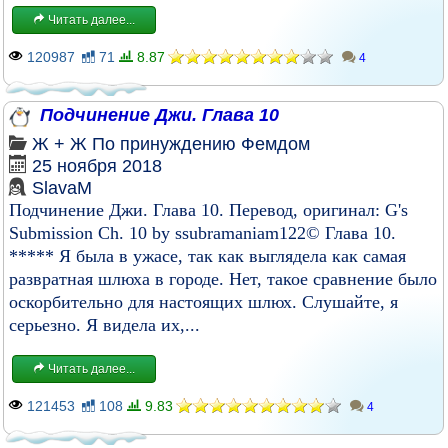
Читать далее...
120987
71
8.87
4
Подчинение Джи. Глава 10
Ж + Ж
По принуждению
Фемдом
25 ноября 2018
SlavaM
Подчинение Джи. Глава 10. Перевод, оригинал: G's
Submission Ch. 10 by ssubramaniam122© Глава 10.
***** Я была в ужасе, так как выглядела как самая
развратная шлюха в городе. Нет, такое сравнение было
оскорбительно для настоящих шлюх. Слушайте, я
серьезно. Я видела их,...
Читать далее...
121453
108
9.83
4