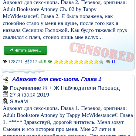
Адвокат для секс-шопа. Глава 2. Перевод, оригинал:
Adult Bookstore Attoney Ch. 02 by Tappy
McWidestance© Глава 2. Я была поражена, как
спокойно стало у меня на душе, после того как я
назвала Сесилию Госпожой. Как будто тяжелый груз
свалился с плеч, стоило лишь мне вслух...
Читать далее...
128771
217
9.86
11
Адвокат для секс-шопа. Глава 1
Подчинение
Ж + Ж
Наблюдатели
Перевод
27 января 2019
SlavaM
Адвокат для секс-шопа. Глава 1. Перевод, оригинал:
Adult Bookstore Attoney by Tappy McWidestance© Глава
1. ***** Здравствуй, дорогой читатель. Меня зовут
Сьюзен и это история про меня. Мне 27 лет и я