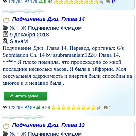
128764
179
9.94
13
Подчинение Джи. Глава 14
Ж + Ж
Подчинение
Фемдом
9 декабря 2018
SlavaM
Подчинение Джи. Глава 14. Перевод, оригинал: G's
Submission Ch. 14 by ssubramaniam122© Глава 14.
***** Я плохо помнила, что происходило со мной
последние несколько часов. Я была в эйфории. Моя
сексуальная одержимость и энергия были способны на
многое и я недавно была...
Читать далее...
122299
89
9.88
1
Подчинение Джи. Глава 13
Ж + Ж
Подчинение
Фемдом