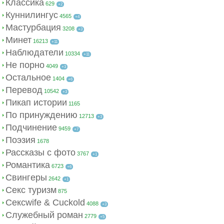
Классика
629
+2
Куннилингус
4565
+4
Мастурбация
3208
+3
Минет
16213
+11
Наблюдатели
10334
+11
Не порно
4049
+3
Остальное
1404
+6
Перевод
10542
+3
Пикап истории
1165
По принуждению
12713
+3
Подчинение
9459
+7
Поэзия
1678
Рассказы с фото
3767
+1
Романтика
6723
+6
Свингеры
2642
+1
Секс туризм
875
Сексwife & Cuckold
4088
+3
Служебный роман
2779
+5