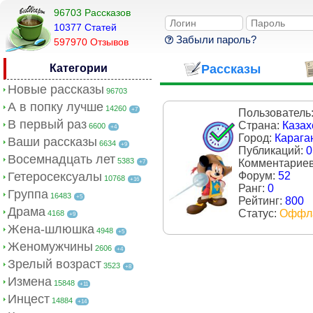
96703 Рассказов
10377 Cтатей
Забыли пароль?
597970 Отзывов
Категории
Рассказы
Новые рассказы
96703
А в попку лучше
14260
+7
Пользователь
В первый раз
Страна:
Казах
6600
+4
Город:
Карага
Ваши рассказы
6634
+9
Публикаций:
0
Восемнадцать лет
5383
Комментарие
+7
Гетеросексуалы
Форум:
52
10768
+16
Ранг:
0
Группа
16483
+5
Рейтинг:
800
Драма
Статус:
Оффл
4168
+9
Жена-шлюшка
4948
+5
Женомужчины
2606
+4
Зрелый возраст
3523
+8
Измена
15848
+11
Инцест
14884
+14