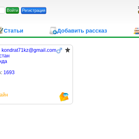
Регистрация
Статьи
Добавить рассказ
:
kondrat71kz@gmail.com
стан
нда
в:
1693
айн