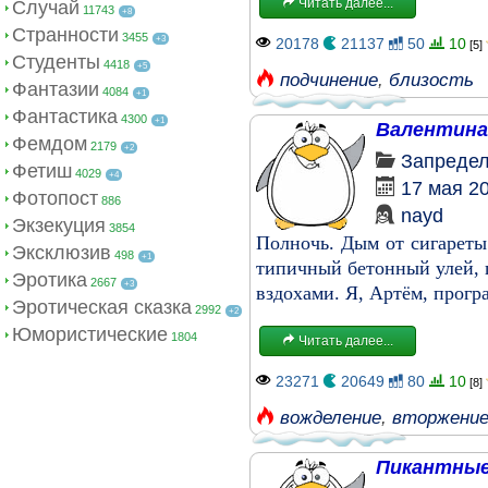
Читать далее...
Случай
11743
+8
Странности
3455
+3
20178
21137
50
10
[5]
Студенты
4418
+5
подчинение
,
близость
Фантазии
4084
+1
Фантастика
4300
+1
Валентина
Фемдом
2179
+2
Запреде
Фетиш
4029
+4
17 мая 2
Фотопост
886
nayd
Экзекуция
3854
Полночь. Дым от сигареты
Эксклюзив
498
+1
типичный бетонный улей, г
Эротика
2667
+3
вздохами. Я, Артём, прогр
Эротическая сказка
2992
+2
Юмористические
1804
Читать далее...
23271
20649
80
10
[8]
вожделение
,
вторжени
Пикантные