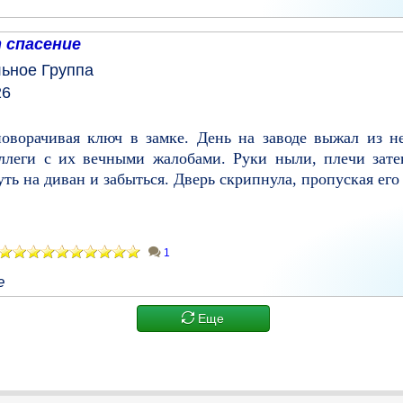
 спасение
льное
Группа
26
оворачивая ключ в замке. День на заводе выжал из не
ллеги с их вечными жалобами. Руки ныли, плечи затек
ть на диван и забыться. Дверь скрипнула, пропуская его 
1
е
Еще