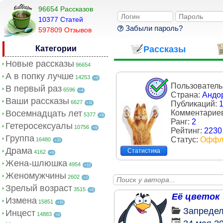
96654 Рассказов
10377 Cтатей
Забыли пароль?
597809 Отзывов
Категории
Рассказы
Новые рассказы
96654
А в попку лучше
14253
+6
Пользователь
В первый раз
6596
+4
Страна:
Андо
Ваши рассказы
6627
Публикаций:
+11
Восемнадцать лет
Комментарие
5377
+8
Ранг:
2
Гетеросексуалы
10756
+8
Рейтинг:
2230
Группа
Статус:
Оффл
16480
+10
Драма
Статистика
4162
+6
Жена-шлюшка
4954
+12
Женомужчины
2602
+2
Зрелый возраст
3515
+6
Её цветок
Измена
15851
+15
Запреде
Инцест
14883
+6