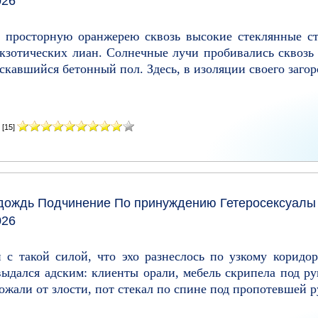
026
 просторную оранжерею сквозь высокие стеклянные сте
экзотических лиан. Солнечные лучи пробивались сквозь 
скавшийся бетонный пол. Здесь, в изоляции своего загор
[15]
дождь
Подчинение
По принуждению
Гетеросексуалы
026
 с такой силой, что эхо разнеслось по узкому коридор
выдался адским: клиенты орали, мебель скрипела под ру
ожали от злости, пот стекал по спине под пропотевшей р