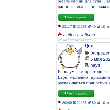
резала овощи для супа. Ла
длинные волосы ниспадали 
Читать далее...
23117
21295
40
10
[4]
любовь
,
забота
Цех
Запреде
5 мая 20
nayd
В полумраке просторного
Вера медленно приходила
распахиваться полностью. 
Читать далее...
26269
21193
80
10
[8]