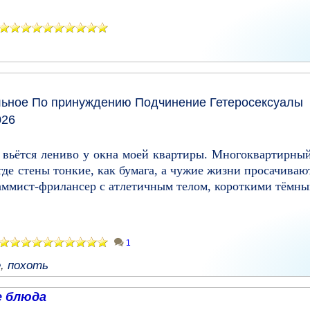
льное
По принуждению
Подчинение
Гетеросексуалы
026
 вьётся лениво у окна моей квартиры. Многоквартирны
де стены тонкие, как бумага, а чужие жизни просачиваю
аммист-фрилансер с атлетичным телом, короткими тёмны
1
е
,
похоть
 блюда