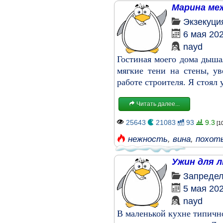
Марина ме
Экзекуци
6 мая 20
nayd
Гостиная моего дома дыша
мягкие тени на стены, 
работе строителя. Я стоял 
Читать далее...
25643
21083
93
9.3
[1
нежность
,
вина
,
похот
Ужин для 
Запреде
5 мая 20
nayd
В маленькой кухне типично