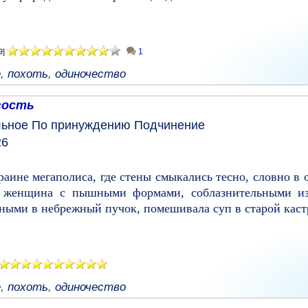
1
9]
е
,
похоть
,
одиночество
гость
льное
По принуждению
Подчинение
26
аине мегаполиса, где стены смыкались тесно, словно в 
я женщина с пышными формами, соблазнительными и
ными в небрежный пучок, помешивала суп в старой каст
е
,
похоть
,
одиночество