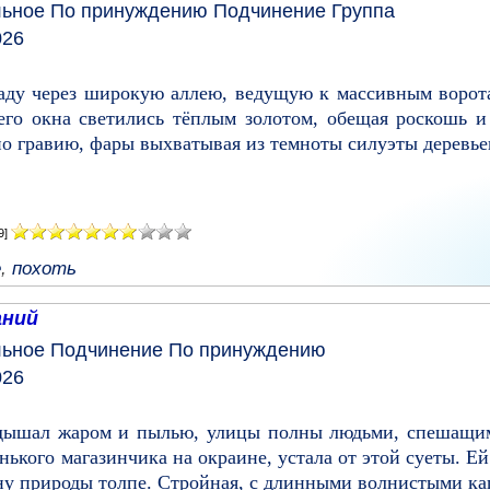
льное
По принуждению
Подчинение
Группа
026
аду через широкую аллею, ведущую к массивным ворота
 его окна светились тёплым золотом, обещая роскошь 
по гравию, фары выхватывая из темноты силуэты деревьев
9]
е
,
похоть
аний
льное
Подчинение
По принуждению
026
 дышал жаром и пылью, улицы полны людьми, спешащим
нького магазинчика на окраине, устала от этой суеты. Ей
ну природы толпе. Стройная, с длинными волнистыми ка