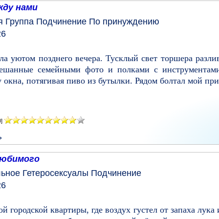
жду нами
я
Группа
Подчинение
По принуждению
26
ла уютом позднего вечера. Тусклый свет торшера разлив
увешанные семейными фото и полками с инструментам
у окна, потягивая пиво из бутылки. Рядом болтал мой при
0]
ь
любимого
льное
Гетеросексуалы
Подчинение
26
й городской квартиры, где воздух густел от запаха лука