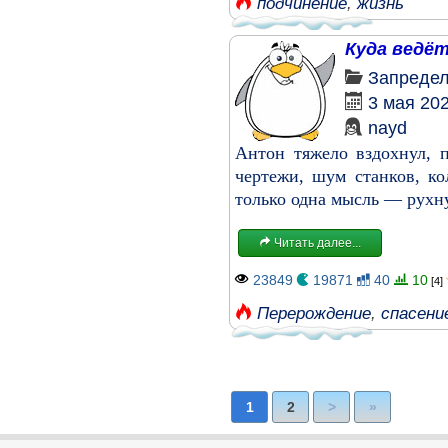
подчинение
,
жизнь
Куда ведёт
Запреде
3 мая 20
nayd
Антон тяжело вздохнул, п
чертежи, шум станков, ко
только одна мысль — рухну
Читать далее...
23849
19871
40
10
[4]
Перерождение
,
спасени
1
2
>
»