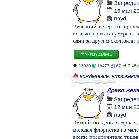
Запреде
16 мая 2
nayd
Вечерний ветер нёс прохл
возвышалось в сумерках,
один за другим скользили 
Читать далее...
23030
19477
67
7.45
[
вожделение
,
вторжени
Древо жел
Запреде
12 мая 2
nayd
Летний полдень в городе
молодая флористка из мале
всегда предпочитала тиши