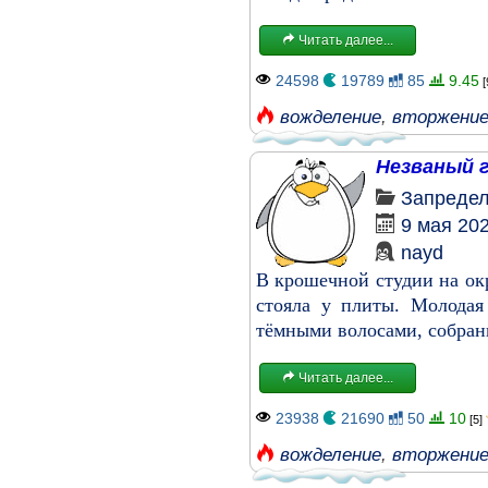
Читать далее...
24598
19789
85
9.45
[
вожделение
,
вторжени
Незваный 
Запреде
9 мая 20
nayd
В крошечной студии на окр
стояла у плиты. Молода
тёмными волосами, собран
Читать далее...
23938
21690
50
10
[5]
вожделение
,
вторжени