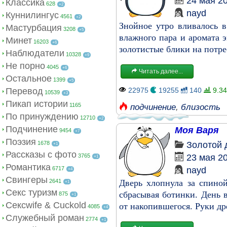
24 мая 2
Классика
628
+2
nayd
Куннилингус
4561
+2
Знойное утро вливалось в
Мастурбация
3208
+5
влажного пара и аромата 
Минет
16203
+6
золотистые блики на потре
Наблюдатели
10328
+9
Не порно
4045
+6
Читать далее...
Остальное
1399
+5
Перевод
22975
19255
140
9.34
10539
+3
Пикап истории
1165
подчинение
,
близость
По принуждению
12710
+2
Подчинение
Моя Варя
9454
+7
Поэзия
1678
Золотой 
+1
Рассказы с фото
3765
23 мая 2
+1
Романтика
6717
nayd
+4
Свингеры
2641
Дверь хлопнула за спиной
+1
Секс туризм
сбрасывая ботинки. День 
875
+1
Сексwife & Cuckold
от накопившегося. Руки др
4085
+4
Служебный роман
2774
+1