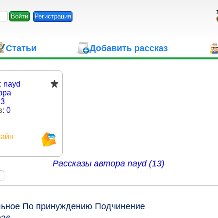
Регистрация
Статьи
Добавить рассказ
:
nayd
рра
13
в:
0
айн
Рассказы автора
nayd (13)
льное
По принуждению
Подчинение