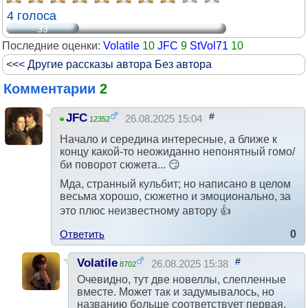
4 голоса
33
Последние оценки:
Volatile
10
JFC
9
StVol71
10
<<< Другие рассказы автора Без автора
Комментарии
2
#
JFC
26.08.2025 15:04
12352
Начало и середина интересные, а ближе к
концу какой-то неожиданно непонятный гомо/
би поворот сюжета... 😏
Мда, странный кульбит; но написано в целом
весьма хорошо, сюжетно и эмоционально, за
это плюс неизвестному автору 👍
Ответить
0
#
Volatile
26.08.2025 15:38
8702
Очевидно, тут две новеллы, слепленные
вместе. Может так и задумывалось, но
названию больше соответствует первая.