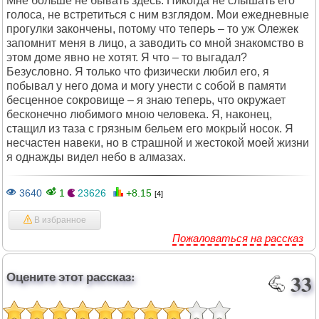
Мне больше не бывать здесь. Никогда не слышать его
голоса, не встретиться с ним взглядом. Мои ежедневные
прогулки закончены, потому что теперь – то уж Олежек
запомнит меня в лицо, а заводить со мной знакомство в
этом доме явно не хотят. Я что – то выгадал?
Безусловно. Я только что физически любил его, я
побывал у него дома и могу унести с собой в памяти
бесценное сокровище – я знаю теперь, что окружает
бесконечно любимого мною человека. Я, наконец,
стащил из таза с грязным бельем его мокрый носок. Я
несчастен навеки, но в страшной и жестокой моей жизни
я однажды видел небо в алмазах.
3640
1
23626
+8.15
[4]
В избранное
Пожаловаться на рассказ
Оцените этот рассказ:
33