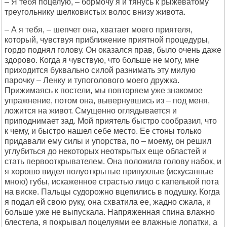
– Я тебя поцелую, – бормочу я и тянусь к рыжеватому
треугольнику шелковистых волос внизу живота.
– А я тебя, – шепчет она, хватает моего приятеля,
который, чувствуя приближение приятной процедуры,
гордо поднял голову. Он оказался прав, было очень даже
здорово. Когда я чувствую, что больше не могу, мне
приходится буквально силой разнимать эту милую
парочку – Ленку и тупоголового моего дружка.
Прижимаясь к постели, мы повторяем уже знакомое
упражнение, потом она, вывернувшись из – под меня,
ложится на живот. Смущенно оглядывается и
приподнимает зад. Мой приятель быстро сообразил, что
к чему, и быстро нашел себе место. Ее стоны только
придавали ему силы и упорства, по – моему, он решил
углубиться до некоторых неоткрытых еще областей и
стать первооткрывателем. Она положила голову набок, и
я хорошо видел полуоткрытые припухлые (искусанные
мною) губы, искаженное страстью лицо с капелькой пота
на виске. Пальцы судорожно вцепились в подушку. Когда
я подал ей свою руку, она схватила ее, жадно сжала, и
больше уже не выпускала. Напряженная спина влажно
блестела, я покрывал поцелуями ее влажные лопатки, а