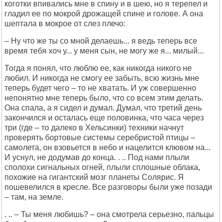
коготки впивались мне в спину и в шею, но я терепел и
гладил ее по мокрой дрожащей спине и голове. А она
шептала в мокрое от слез плечо:
– Ну что же ты со мной делаешь... я ведь теперь все
время тебя хоч у... у меня сын, не могу же я... милый...
Тогда я понял, что люблю ее, как никогда никого не
любил. И никогда не смогу ее забыть, всю жизнь мне
теперь будет чего – то не хватать. И уж совершенно
непонятно мне теперь было, что со всем этим делать.
Она спала, а я сидел и думал. Думал, что третий день
закончился и осталась еще половинка, что часа через
три (где – то далеко в Хельсинки) техники начнут
проверять бортовые системы серебристой птицы –
самолета, он взовьется в небо и нацелится клювом на...
И уснул, не додумав до конца. . .. Под нами плыли
сполохи сигнальных огней, плыли сплошные облака,
похожие на гигантский мозг планеты Солярис. Я
пошевелился в кресле. Все разговоры были уже позади
– там, на земле.
. .. – Ты меня любишь? – она смотрела серьезно, пальцы