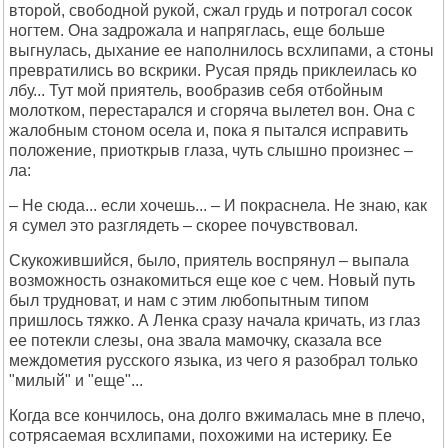
второй, свободной рукой, сжал грудь и потрогал сосок
ногтем. Она задрожала и напряглась, еще больше
выгнулась, дыхание ее наполнилось всхлипами, а стоны
превратились во вскрики. Русая прядь приклеилась ко
лбу... Тут мой приятель, вообразив себя отбойным
молотком, перестарался и сгоряча вылетел вон. Она с
жалобным стоном осела и, пока я пытался исправить
положение, приоткрыв глаза, чуть слышно произнес –
ла:
– Не сюда... если хочешь... – И покраснела. Не знаю, как
я сумел это разглядеть – скорее почувствовал.
Скукожившийся, было, приятель воспрянул – выпала
возможность ознакомиться еще кое с чем. Новый путь
был трудноват, и нам с этим любопытным типом
пришлось тяжко. А Ленка сразу начала кричать, из глаз
ее потекли слезы, она звала мамочку, сказала все
междометия русского языка, из чего я разобрал только
"милый" и "еще"...
Когда все кончилось, она долго вжималась мне в плечо,
сотрясаемая всхлипами, похожими на истерику. Ее