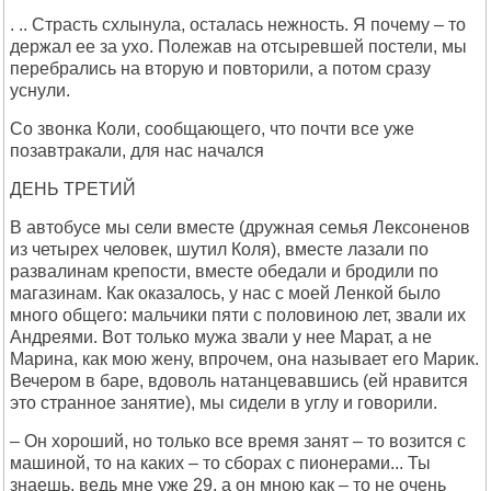
. .. Страсть схлынула, осталась нежность. Я почему – то
держал ее за ухо. Полежав на отсыревшей постели, мы
перебрались на вторую и повторили, а потом сразу
уснули.
Со звонка Коли, сообщающего, что почти все уже
позавтракали, для нас начался
ДЕНЬ ТРЕТИЙ
В автобусе мы сели вместе (дружная семья Лексоненов
из четырех человек, шутил Коля), вместе лазали по
развалинам крепости, вместе обедали и бродили по
магазинам. Как оказалось, у нас с моей Ленкой было
много общего: мальчики пяти с половиною лет, звали их
Андреями. Вот только мужа звали у нее Марат, а не
Марина, как мою жену, впрочем, она называет его Марик.
Вечером в баре, вдоволь натанцевавшись (ей нравится
это странное занятие), мы сидели в углу и говорили.
– Он хороший, но только все время занят – то возится с
машиной, то на каких – то сборах с пионерами... Ты
знаешь, ведь мне уже 29, а он мною как – то не очень