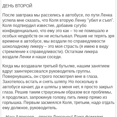
ДЕНЬ ВТОРОЙ
После завтрака мы расселись в автобусе, по пути Ленка
успела мне сказать, что Коля вторую Ленку "убил и съел".
Коля подтвердил известие, добавив сугубо
конфиденциально, что ему это как – то не помешало и
особых неудобств он не испытывал. Решив не терять зря
времени в автобусе, мы воздали по справедливости
шоколадному ликеру – это моя страсть (я имею в виду
стремление к справедливости). Остаткам ликера
воздали Ленки и наши соседи.
Когда мы воздавали третьей бутылке, нашим занятием
вдруг заинтересовался руководитель группы.
Повернувшись, он строго посмотрел мне в глаза.
Захотелось встать и снять шляпу. Но поскольку в
автобусе качает, да и шляпы у меня нет, я просто закрыл
глаза. Решив таким страусиным образом все проблемы,
я продолжал, запрокинув голову, пить ликер прямо из
горлышка. Первым засмеялся Коля, третьим, надо отдать
ему должное, руководитель.
– Наш Алексеев – просто Лексонен! Даже фамилия