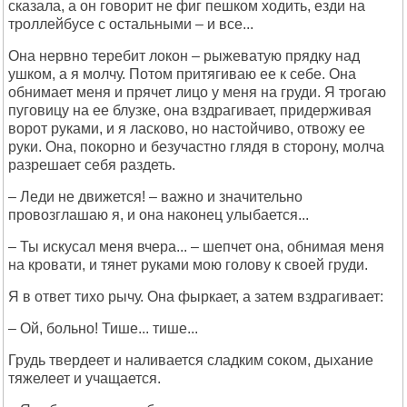
сказала, а он говорит не фиг пешком ходить, езди на
троллейбусе с остальными – и все...
Она нервно теребит локон – рыжеватую прядку над
ушком, а я молчу. Потом притягиваю ее к себе. Она
обнимает меня и прячет лицо у меня на груди. Я трогаю
пуговицу на ее блузке, она вздрагивает, придерживая
ворот руками, и я ласково, но настойчиво, отвожу ее
руки. Она, покорно и безучастно глядя в сторону, молча
разрешает себя раздеть.
– Леди не движется! – важно и значительно
провозглашаю я, и она наконец улыбается...
– Ты искусал меня вчера... – шепчет она, обнимая меня
на кровати, и тянет руками мою голову к своей груди.
Я в ответ тихо рычу. Она фыркает, а затем вздрагивает:
– Ой, больно! Тише... тише...
Грудь твердеет и наливается сладким соком, дыхание
тяжелеет и учащается.