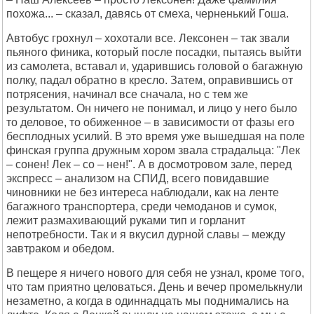
похожа... – сказал, давясь от смеха, черненький Гоша.
Автобус грохнул – хохотали все. Лексонен – так звали
пьяного финика, который после посадки, пытаясь выйти
из самолета, вставал и, ударившись головой о багажную
полку, падал обратно в кресло. Затем, оправившись от
потрясения, начинал все сначала, но с тем же
результатом. Он ничего не понимал, и лицо у него было
то деловое, то обиженное – в зависимости от фазы его
бесплодных усилий. В это время уже вышедшая на поле
финская группа дружным хором звала страдальца: "Лек
– сонен! Лек – со – нен!". А в досмотровом зале, перед
экспресс – анализом на СПИД, всего повидавшие
чиновники не без интереса наблюдали, как на ленте
багажного транспортера, среди чемоданов и сумок,
лежит размахивающий руками тип и горланит
непотребности. Так и я вкусил дурной славы – между
завтраком и обедом.
В пещере я ничего нового для себя не узнал, кроме того,
что там приятно целоваться. День и вечер промелькнули
незаметно, а когда в одиннадцать мы поднимались на