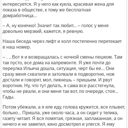
интересуется. Я у него как кукла, красивая жена для
показа в обществе, к тому же бесплатная
домработница...
– А, ну конечно! Значит так любит... – голос у меня
довольно мерзкий, кажется, я ревную.
Наша беседа через лифт и холл постепенно перетекает
в наш номер.
– . .. Вот я и возвращалась с ночной смены пешком. Там
так пусто, все дома на капремонте. Я уже почти до
переулка Ильича дошла, ситуация, черт бы ее... Они
сразу меня схватили и затолкали в подворотню, нож
достали и говорят, мол, пикнешь – пришьем. И рвут
воротник. Ну, что тут делать, я сама все расстегнула,
чтобы не рвали, и они меня так вот, по очереди, стоя...
Гады.
Потом убежали, а я еле иду, голова кружится, все плывет,
больно... Пришла, уже около часа, а он сидит у телика,
газету читает. Я вся помятая, грязная, заплаканная, а он
ничего и не заметил, кино досмотрел и улегся. Я ему