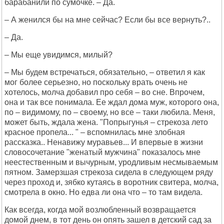
барабанили по сумочке. – Да.
– А женился бы на мне сейчас? Если бы все вернуть?..
– Да.
– Мы еще увидимся, милый?
– Мы будем встречаться, обязательно, – ответил я как
мог более серьезно, но поскольку врать очень не
хотелось, молча добавил про себя – во сне. Впрочем,
она и так все понимала. Ее ждал дома муж, которого она,
по – видимому, по – своему, но все – таки любила. Меня,
может быть, ждала жена. "Попрыгунья – стрекоза лето
красное пропела... " – вспомнилась мне злобная
рассказка.. Ненавижу муравьев... И впервые в жизни
словосочетание "женатый мужчина" показалось мне
неестественным и вычурным, уродливым несмываемым
пятном. Замерзшая стрекоза сидела в следующем ряду
через проход и, зябко кутаясь в воротник свитера, молча,
смотрела в окно. Но едва ли она что – то там видела.
Как всегда, когда мой возлюбленный возвращается
домой днем, в тот день он опять зашел в детский сад за