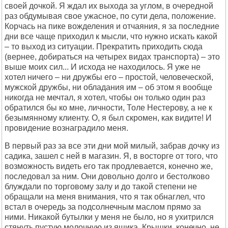
своей дочкой. Я ждал их выхода за углом, в очередной
раз обдумывая свое ужасное, по сути дела, положение.
Корчась на пике вожделения и отчаяния, я за последние
дни все чаще приходил к мысли, что нужно искать какой
– то выход из ситуации. Прекратить приходить сюда
(вернее, добираться на четырех видах транспорта) – это
выше моих сил... И исхода не находилось. Я уже не
хотел ничего – ни дружбы его – простой, человеческой,
мужской дружбы, ни обладания им – об этом я вообще
никогда не мечтал, я хотел, чтобы он только один раз
обратился бы ко мне, личности, Толе Нестерову, а не к
безымянному клиенту. О, я был скромен, как видите! И
провидение вознаградило меня.
В первый раз за все эти дни мой милый, забрав дочку из
садика, зашел с ней в магазин. Я, в восторге от того, что
возможность видеть его так продлевается, конечно же,
последовал за ним. Они довольно долго и бестолково
блуждали по торговому залу и до такой степени не
обращали на меня внимания, что я так обнаглел, что
встал в очередь за подсолнечным маслом прямо за
ними. Никакой бутылки у меня не было, но я ухитрился
стянуть пустую молочную из ящика. Крышки, конечно, не