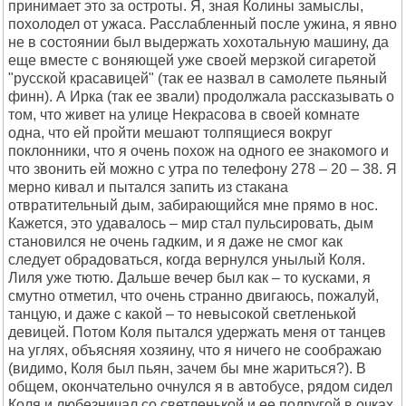
принимает это за остроты. Я, зная Колины замыслы,
похолодел от ужаса. Расслабленный после ужина, я явно
не в состоянии был выдержать хохотальную машину, да
еще вместе с воняющей уже своей мерзкой сигаретой
"русской красавицей" (так ее назвал в самолете пьяный
финн). А Ирка (так ее звали) продолжала рассказывать о
том, что живет на улице Некрасова в своей комнате
одна, что ей пройти мешают толпящиеся вокруг
поклонники, что я очень похож на одного ее знакомого и
что звонить ей можно с утра по телефону 278 – 20 – 38. Я
мерно кивал и пытался запить из стакана
отвратительный дым, забирающийся мне прямо в нос.
Кажется, это удавалось – мир стал пульсировать, дым
становился не очень гадким, и я даже не смог как
следует обрадоваться, когда вернулся унылый Коля.
Лиля уже тютю. Дальше вечер был как – то кусками, я
смутно отметил, что очень странно двигаюсь, пожалуй,
танцую, и даже с какой – то невысокой светленькой
девицей. Потом Коля пытался удержать меня от танцев
на углях, объясняя хозяину, что я ничего не соображаю
(видимо, Коля был пьян, зачем бы мне жариться?). В
общем, окончательно очнулся я в автобусе, рядом сидел
Коля и любезничал со светленькой и ее подругой в очках.