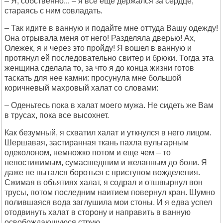
– Я, собственно... – я все еще держался за сердце,
стараясь с ним совладать.
– Так идите в ванную и подайте мне оттуда Вашу одежду!
Она отрывала меня от него! Разделяла дверью! Ах,
Олежек, я и через это пройду! Я вошел в ванную и
протянул ей последовательно свитер и брюки. Тогда эта
женщина сделала то, за что я до конца жизни готов
таскать для нее камни: просунула мне большой
коричневый махровый халат со словами:
– Оденьтесь пока в халат моего мужа. Не сидеть же Вам
в трусах, пока все высохнет.
Как безумный, я схватил халат и уткнулся в него лицом.
Шершавая, застиранная ткань пахла вульгарным
одеколоном, немножко потом и еще чем – то
непостижимым, сумасшедшим и желанным до боли. Я
даже не пытался бороться с приступом вожделения.
Сжимая в объятиях халат, я содрал и отшвырнул вон
трусы, потом последним наитием повернул кран. Шумно
полившаяся вода заглушила мои стоны. И я едва успел
отодвинуть халат в сторону и направить в ванную
освобождающуюся струю...