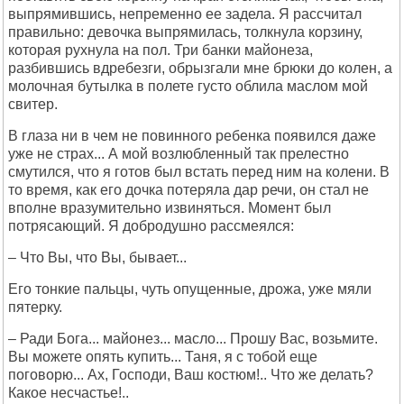
выпрямившись, непременно ее задела. Я рассчитал
правильно: девочка выпрямилась, толкнула корзину,
которая рухнула на пол. Три банки майонеза,
разбившись вдребезги, обрызгали мне брюки до колен, а
молочная бутылка в полете густо облила маслом мой
свитер.
В глаза ни в чем не повинного ребенка появился даже
уже не страх... А мой возлюбленный так прелестно
смутился, что я готов был встать перед ним на колени. В
то время, как его дочка потеряла дар речи, он стал не
вполне вразумительно извиняться. Момент был
потрясающий. Я добродушно рассмеялся:
– Что Вы, что Вы, бывает...
Его тонкие пальцы, чуть опущенные, дрожа, уже мяли
пятерку.
– Ради Бога... майонез... масло... Прошу Вас, возьмите.
Вы можете опять купить... Таня, я с тобой еще
поговорю... Ах, Господи, Ваш костюм!.. Что же делать?
Какое несчастье!..