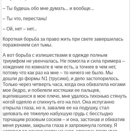
– Ты будешь обо мне думать... и вообще...
– Ты что, перестань!
– Ой, нет – нет...
Короткая борьба за право жить при свете завершилась
поражением сил тьмы.
А вот борьба с излишествами в одежде полным
триумфом не увенчалась. Не помогла и сила примера –
хождение по комнате в чем есть, а точнее в чем нет,
потому что как раз на мне – то ничего не было. Мы
дошли до формы N1 (трусики), и дело застопорилось.
Только через четверть часа, когда она обхватила ногами
мое бедро, и побелели костяшки ее пальцев,
вцепившихся в мое плечо, мне удалось тихонько стянуть
ногой одеяло и спихнуть его на пол. Она испуганно
открыла глаза, но я, завалив ее на подушку, стал
целовать ее тяжелую набухшую грудь с бесстыдно
торчащим розовым соском – и она, застонав и обхватив
меня руками, закрыла глаза и запрокинула голову. Я