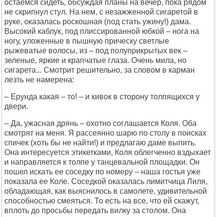
остаемся сидеть, обсуждая планы на вечер, пока рядом
не скрипнул стул. На нем, с незажженной сигаретой в
руке, оказалась роскошная (под стать ужину!) дама.
Высокий каблук, под плиссированной юбкой – нога на
ногу, уложенные в пышную прическу светлые
рыжеватые волосы, из – под полуприкрытых век –
зеленые, яркие и крапчатые глаза. Очень мила, но
сигарета... Смотрит решительно, за словом в карман
лезть не намерена:
– Ерунда какая – то! – и кивок в сторону толпящихся у
двери.
– Да, ужасная дрянь – охотно соглашается Коля. Оба
смотрят на меня. Я рассеянно шарю по столу в поисках
спичек (хоть бы не найти!) и предлагаю даме выпить.
Она интересуется этикетками, Коля облегченно вздыхает
и направляется к толпе у танцевальной площадки. Он
пошел искать ее соседку по номеру – наша гостья уже
показала ее Коле. Соседкой оказалась лимитчица Лиля,
обладающая, как выяснилось в самолете, удивительной
способностью смеяться. То есть на все, что ей скажут,
вплоть до просьбы передать вилку за столом. Она