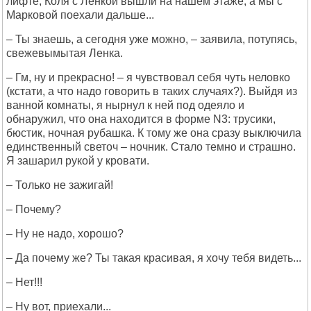
лифте, Коля с Ленкой вышли на нашем этаже, а мы с
Марковой поехали дальше...
– Ты знаешь, а сегодня уже можно, – заявила, потупясь,
свежевымытая Ленка.
– Гм, ну и прекрасно! – я чувствовал себя чуть неловко
(кстати, а что надо говорить в таких случаях?). Выйдя из
ванной комнаты, я нырнул к ней под одеяло и
обнаружил, что она находится в форме N3: трусики,
бюстик, ночная рубашка. К тому же она сразу выключила
единственный светоч – ночник. Стало темно и страшно.
Я зашарил рукой у кровати.
– Только не зажигай!
– Почему?
– Ну не надо, хорошо?
– Да почему же? Ты такая красивая, я хочу тебя видеть...
– Нет!!!
– Ну вот, приехали...