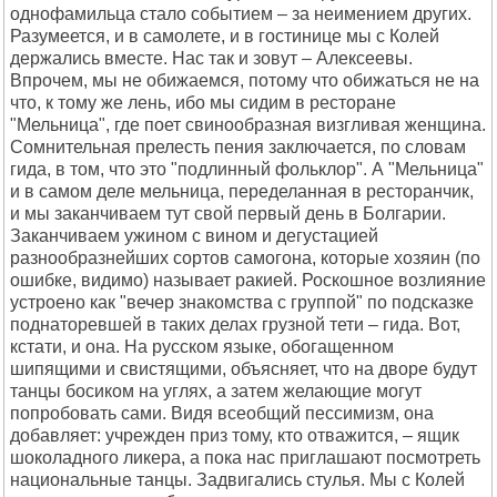
однофамильца стало событием – за неимением других.
Разумеется, и в самолете, и в гостинице мы с Колей
держались вместе. Нас так и зовут – Алексеевы.
Впрочем, мы не обижаемся, потому что обижаться не на
что, к тому же лень, ибо мы сидим в ресторане
"Мельница", где поет свинообразная визгливая женщина.
Сомнительная прелесть пения заключается, по словам
гида, в том, что это "подлинный фольклор". А "Мельница"
и в самом деле мельница, переделанная в ресторанчик,
и мы заканчиваем тут свой первый день в Болгарии.
Заканчиваем ужином с вином и дегустацией
разнообразнейших сортов самогона, которые хозяин (по
ошибке, видимо) называет ракией. Роскошное возлияние
устроено как "вечер знакомства с группой" по подсказке
поднаторевшей в таких делах грузной тети – гида. Вот,
кстати, и она. На русском языке, обогащенном
шипящими и свистящими, объясняет, что на дворе будут
танцы босиком на углях, а затем желающие могут
попробовать сами. Видя всеобщий пессимизм, она
добавляет: учрежден приз тому, кто отважится, – ящик
шоколадного ликера, а пока нас приглашают посмотреть
национальные танцы. Задвигались стулья. Мы с Колей