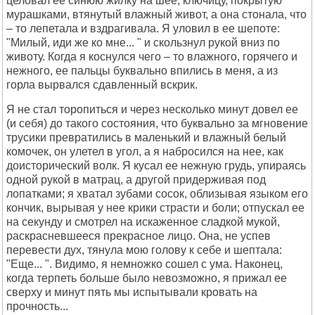
целовал ее синюю жилку на шее, ключицу, покрытую
мурашками, втянутый влажный живот, а она стонала, что
– то лепетала и вздрагивала. Я уловил в ее шепоте:
"Милый, иди же ко мне... " и скользнул рукой вниз по
животу. Когда я коснулся чего – то влажного, горячего и
нежного, ее пальцы буквально впились в меня, а из
горла вырвался сдавленный вскрик.
Я не стал торопиться и через несколько минут довел ее
(и себя) до такого состояния, что буквально за мгновение
трусики превратились в маленький и влажный белый
комочек, он улетел в угол, а я набросился на нее, как
доисторический волк. Я кусал ее нежную грудь, упираясь
одной рукой в матрац, а другой придерживая под
лопатками; я хватал зубами сосок, облизывая языком его
кончик, вырывая у нее крики страсти и боли; отпускал ее
на секунду и смотрел на искаженное сладкой мукой,
раскрасневшееся прекрасное лицо. Она, не успев
перевести дух, тянула мою голову к себе и шептала:
"Еще... ". Видимо, я немножко сошел с ума. Наконец,
когда терпеть больше было невозможно, я прижал ее
сверху и минут пять мы испытывали кровать на
прочность...