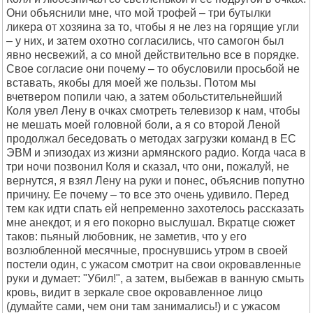
Они объяснили мне, что мой трофей – три бутылки
ликера от хозяина за то, чтобы я не лез на горящие угли
– у них, и затем охотно согласились, что самогон был
явно несвежий, а со мной действительно все в порядке.
Свое согласие они почему – то обусловили просьбой не
вставать, якобы для моей же пользы. Потом мы
вчетвером попили чаю, а затем обольстительнейший
Коля увел Лену в очках смотреть телевизор к нам, чтобы
не мешать моей головной боли, а я со второй Леной
продолжал беседовать о методах загрузки команд в ЕС
ЭВМ и эпизодах из жизни армянского радио. Когда часа в
три ночи позвонил Коля и сказал, что они, пожалуй, не
вернутся, я взял Лену на руки и понес, объяснив попутно
причину. Ее почему – то все это очень удивило. Перед
тем как идти спать ей непременно захотелось рассказать
мне анекдот, и я его покорно выслушал. Вкратце сюжет
таков: пьяный любовник, не заметив, что у его
возлюбленной месячные, проснувшись утром в своей
постели один, с ужасом смотрит на свои окровавленные
руки и думает: "Убил!", а затем, выбежав в ванную смыть
кровь, видит в зеркале свое окровавленное лицо
(думайте сами, чем они там занимались!) и с ужасом