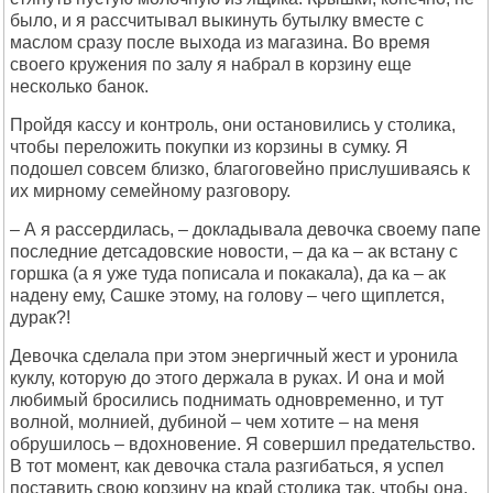
было, и я рассчитывал выкинуть бутылку вместе с
маслом сразу после выхода из магазина. Во время
своего кружения по залу я набрал в корзину еще
несколько банок.
Пройдя кассу и контроль, они остановились у столика,
чтобы переложить покупки из корзины в сумку. Я
подошел совсем близко, благоговейно прислушиваясь к
их мирному семейному разговору.
– А я рассердилась, – докладывала девочка своему папе
последние детсадовские новости, – да ка – ак встану с
горшка (а я уже туда пописала и покакала), да ка – ак
надену ему, Сашке этому, на голову – чего щиплется,
дурак?!
Девочка сделала при этом энергичный жест и уронила
куклу, которую до этого держала в руках. И она и мой
любимый бросились поднимать одновременно, и тут
волной, молнией, дубиной – чем хотите – на меня
обрушилось – вдохновение. Я совершил предательство.
В тот момент, как девочка стала разгибаться, я успел
поставить свою корзину на край столика так, чтобы она,