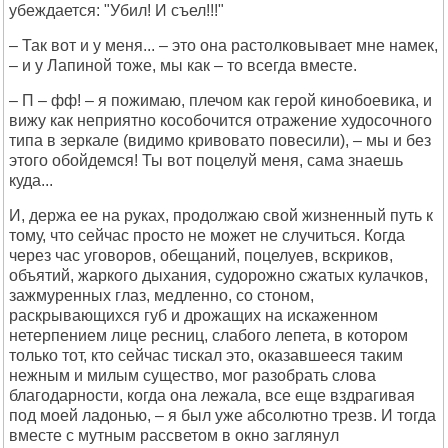
убеждается: "Убил! И съел!!!"
– Так вот и у меня... – это она растолковывает мне намек,
– и у Лапиной тоже, мы как – то всегда вместе.
– П – фф! – я пожимаю, плечом как герой кинобоевика, и
вижу как неприятно кособочится отражение худосочного
типа в зеркале (видимо кривовато повесили), – мы и без
этого обойдемся! Ты вот поцелуй меня, сама знаешь
куда...
И, держа ее на руках, продолжаю свой жизненный путь к
тому, что сейчас просто не может не случиться. Когда
через час уговоров, обещаний, поцелуев, вскриков,
объятий, жаркого дыхания, судорожно сжатых кулачков,
зажмуренных глаз, медленно, со стоном,
раскрывающихся губ и дрожащих на искаженном
нетерпением лице ресниц, слабого лепета, в котором
только тот, кто сейчас тискал это, оказавшееся таким
нежным и милым существо, мог разобрать слова
благодарности, когда она лежала, все еще вздрагивая
под моей ладонью, – я был уже абсолютно трезв. И тогда
вместе с мутным рассветом в окно заглянул