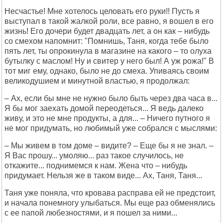
Несчастье! Мне хотелось целовать его руки!! Пусть я
выступал в такой жалкой роли, все равно, я вошел в его
жизнь! Его дочери будет двадцать лет, а он как – нибудь
со смехом напомнит: "Помнишь, Таня, когда тебе было
пять лет, ты опрокинула в магазине на какого – то олуха
бутылку с маслом! Ну и свитер у него был! А уж рожа!" В
тот миг ему, однако, было не до смеха. Упиваясь своим
великодушием и минутной властью, я продолжал:
– Ах, если бы мне не нужно было быть через два часа в...
Я бы мог заехать домой переодеться... Я ведь далеко
живу, и это не мне продукты, а для... – Ничего путного я
не мог придумать, но любимый уже собрался с мыслями:
– Мы живем в том доме – видите? – Еще бы я не знал. –
Я Вас прошу... умоляю... раз такое случилось, не
откажите... поднимемся к нам. Жена что – нибудь
придумает. Нельзя же в таком виде... Ах, Таня, Таня...
Таня уже поняла, что кровава расправа ей не предстоит,
и начала понемногу улыбаться. Мы еще раз обменялись
с ее папой любезностями, и я пошел за ними...