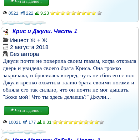
Читать далее...
8521
222
9.23
Крис и Джули. Часть 1
Инцест
Ж + Ж
2 августа 2018
Без автора
Джули почти не поверила своим глазам, когда открыла
дверь и увидела своего брата Криса. Она громко
закричала, и бросилась вперед, чуть не сбив его с ног.
Джули крепко охватила талию брата своими ногами и
обняла его так сильно, что он почти не мог дышать.
"Боже мой! Что ты здесь делаешь?" Джули...
Читать далее...
10021
177
9.31